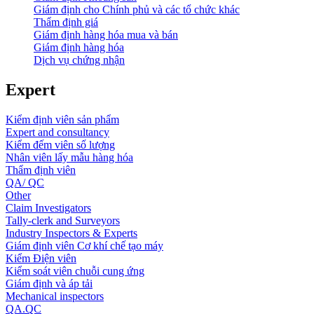
Giám định cho Chính phủ và các tổ chức khác
Thẩm định giá
Giám định hàng hóa mua và bán
Giám định hàng hóa
Dịch vụ chứng nhận
Expert
Kiểm định viên sản phẩm
Expert and consultancy
Kiểm đếm viên số lượng
Nhân viên lấy mẫu hàng hóa
Thẩm định viên
QA/ QC
Other
Claim Investigators
Tally-clerk and Surveyors
Industry Inspectors & Experts
Giám định viên Cơ khí chế tạo máy
Kiểm Điện viên
Kiểm soát viên chuỗi cung ứng
Giám định và áp tải
Mechanical inspectors
QA.QC