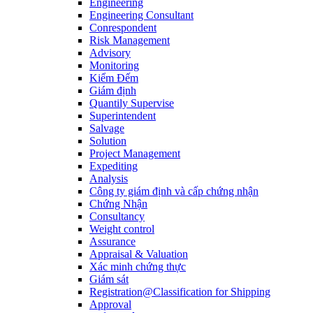
Engineering
Engineering Consultant
Conrespondent
Risk Management
Advisory
Monitoring
Kiểm Đếm
Giám định
Quantily Supervise
Superintendent
Salvage
Solution
Project Management
Expediting
Analysis
Công ty giám định và cấp chứng nhận
Chứng Nhận
Consultancy
Weight control
Assurance
Appraisal & Valuation
Xác minh chứng thực
Giám sát
Registration@Classification for Shipping
Approval