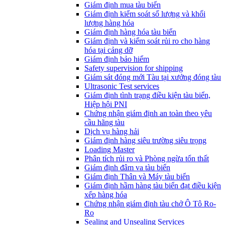
​Giám định mua tàu biển
Giám định kiểm soát số lượng và khối
lượng hàng hóa
Giám định hàng hóa tàu biển
Giám định và kiểm soát rủi ro cho hàng
hóa tại cảng dỡ
Giám định bảo hiểm
Safety supervision for shipping
Giám sát đóng mới Tàu tại xưởng đóng tàu
Ultrasonic Test services
Giám định tình trạng điều kiện tàu biển,
Hiệp hội PNI
Chứng nhận giám định an toàn theo yêu
cầu hãng tàu
Dịch vụ hàng hải
Giám định hàng siêu trường siêu trọng
Loading Master
Phân tích rủi ro và Phòng ngừa tổn thất
​Giám định đâm va tàu biển
Giám định Thân và Máy tàu biển
​Giám định hầm hàng tàu biển đạt điều kiện
xếp hàng hóa
Chứng nhận giám định tàu chở Ô Tô Ro-
Ro
Sealing and Unsealing Services