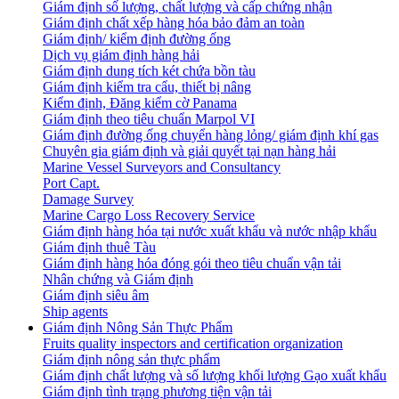
Giám định số lượng, chất lượng và cấp chứng nhận
Giám định chất xếp hàng hóa bảo đảm an toàn
Giám định/ kiểm định đường ống
Dịch vụ giám định hàng hải
Giám định dung tích két chứa bồn tàu
Giám định kiểm tra cẩu, thiết bị nâng
Kiểm định, Đăng kiểm cờ Panama
Giám định theo tiêu chuẩn Marpol VI
Giám định đường ống chuyển hàng lỏng/ giám định khí gas
Chuyên gia giám định và giải quyết tại nạn hàng hải
Marine Vessel Surveyors and Consultancy
Port Capt.
Damage Survey
Marine Cargo Loss Recovery Service
Giám định hàng hóa tại nước xuất khẩu và nước nhập khẩu
Giám định thuê Tàu
Giám định hàng hóa đóng gói theo tiêu chuẩn vận tải
Nhân chứng và Giám định
Giám định siêu âm
Ship agents
Giám định Nông Sản Thực Phẩm
Fruits quality inspectors and certification organization
Giám định nông sản thực phẩm
Giám định chất lượng và số lượng khối lượng Gạo xuất khẩu
Giám định tình trạng phương tiện vận tải