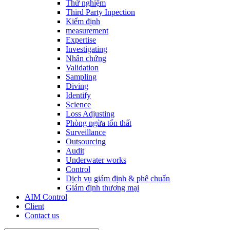
Thử nghiệm
Third Party Inpection
Kiểm định
measurement
Expertise
Investigating
Nhân chứng
Validation
Sampling
Diving
Identify
Science
Loss Adjusting
Phòng ngừa tổn thất
Surveillance
Outsourcing
Audit
Underwater works
Control
Dịch vụ giám định & phê chuẩn
Giám định thương mại
AIM Control
Client
Contact us