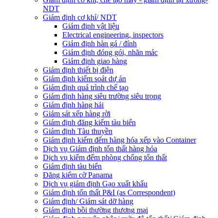
NDT
Giám định cơ khí/ NDT
Giám định vật liệu
Electrical engineering, inspectors
Giám định hàn gá / đính
Giám định đóng gói, nhãn mác
Giám định giao hàng
Giám định thiết bị điện
Giám định kiểm soát dự án
Giám định quá trình chế tạo
Giám định hàng siêu trường siêu trọng
Giám định hàng hải
Giám sát xếp hàng rời
Giám định đăng kiểm tàu biển
Giám định Tàu thuyền
Giám định kiểm đếm hàng hóa xếp vào Container
Dịch vụ Giám định tổn thất hàng hóa
Dịch vụ kiểm đếm phòng chống tổn thất
Giám định tàu biển
Đăng kiểm cờ Panama
Dịch vụ giám định Gạo xuất khẩu
Giám định tổn thất P&I (as Correspondent)
Giám định/ Giám sát dỡ hàng
Giám định bồi thường thương mại