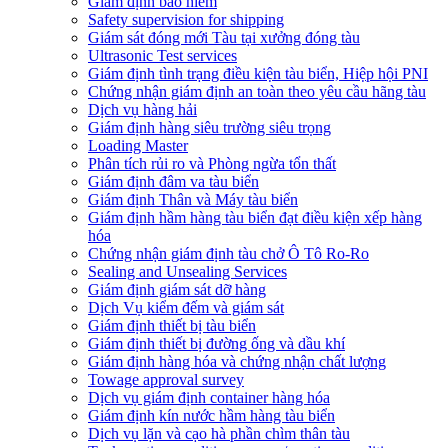
Giám định bảo hiểm
Safety supervision for shipping
Giám sát đóng mới Tàu tại xưởng đóng tàu
Ultrasonic Test services
Giám định tình trạng điều kiện tàu biển, Hiệp hội PNI
Chứng nhận giám định an toàn theo yêu cầu hãng tàu
Dịch vụ hàng hải
Giám định hàng siêu trường siêu trọng
Loading Master
Phân tích rủi ro và Phòng ngừa tổn thất
​Giám định đâm va tàu biển
Giám định Thân và Máy tàu biển
​Giám định hầm hàng tàu biển đạt điều kiện xếp hàng
hóa
Chứng nhận giám định tàu chở Ô Tô Ro-Ro
Sealing and Unsealing Services
Giám định giám sát dỡ hàng
Dịch Vụ kiểm đếm và giám sát
Giám định thiết bị tàu biển
Giám định thiết bị đường ống và dầu khí
Giám định hàng hóa và chứng nhận chất lượng
Towage approval survey
Dịch vụ giám định container hàng hóa
Giám định kín nước hầm hàng tàu biển
Dịch vụ lặn và cạo hà phần chìm thân tàu