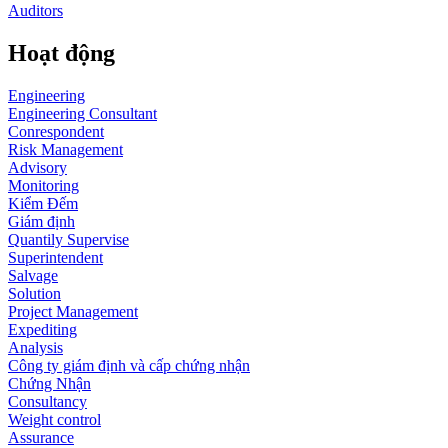
Auditors
Hoạt động
Engineering
Engineering Consultant
Conrespondent
Risk Management
Advisory
Monitoring
Kiểm Đếm
Giám định
Quantily Supervise
Superintendent
Salvage
Solution
Project Management
Expediting
Analysis
Công ty giám định và cấp chứng nhận
Chứng Nhận
Consultancy
Weight control
Assurance