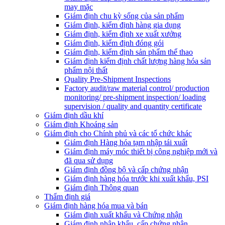
may mặc
Giám định chu kỳ sống của sản phẩm
Giám định, kiểm định hàng gia dụng
Giám định, kiểm định xe xuất xưởng
Giám định, kiểm định đóng gói
Giám định, kiểm định sản phẩm thể thao
Giám định kiểm định chất lượng hàng hóa sản
phẩm nội thất
Quality Pre-Shipment Inspections
Factory audit/raw material control/ production
monitoring/ pre-shipment inspection/ loading
supervision / quality and quantity certificate
Giám định dầu khí
Giám định Khoáng sản
Giám định cho Chính phủ và các tổ chức khác
Giám định Hàng hóa tạm nhập tái xuất
Giám định máy móc thiết bị công nghiệp mới và
đã qua sử dụng
Giám định đồng bộ và cấp chứng nhận
Giám định hàng hóa trước khi xuất khẩu, PSI
Giám định Thông quan
Thẩm định giá
Giám định hàng hóa mua và bán
Giám định xuất khẩu và Chứng nhận
Giám định nhập khẩu, cấp chứng nhận