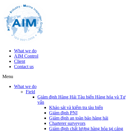
What we do
AIM Control
Client
Contact us
Menu
What we do
Field
Giám định Hàng Hải Tàu biển Hàng hóa và Tư
vấn
Khảo sát và kiểm tra tàu biển
Giám định PNI
Giám định an toàn bảo hàng hải
Charterer surveyors
Giám định chất lượng hàng hóa tại cảng