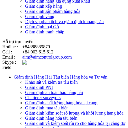
Giám định hàng gia dụng xuất khẩu
Giám định xếp hàng
Giám định sản phẩm hàng hóa
Giám định vàng
Dịch vụ phân tích và giám định khoáng sản
Giám định loại Gỗ
Giám định tranh chấp
Hỗ trợ trực tuyến
Hotline :
+84888889879
Cell :
+84 903 615 612
Email :
aim@aimcontrolgroup.com
Skype :
Field
Giám định Hàng Hải Tàu biển Hàng hóa và Tư vấn
Khảo sát và kiểm tra tàu biển
Giám định PNI
Giám định an toàn bảo hàng hải
Charterer surveyors
Giám định chất lượng hàng hóa tại cảng
​Giám định mua tàu biển
Giám định kiểm soát số lượng và khối lượng hàng hóa
Giám định hàng hóa tàu biển
Giám định và kiểm soát rủi ro cho hàng hóa tại cảng dỡ