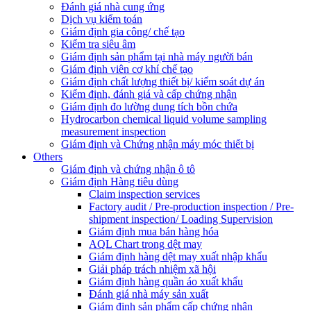
Đánh giá nhà cung ứng
Dịch vụ kiểm toán
Giám định gia công/ chế tạo
Kiểm tra siêu âm
Giám định sản phẩm tại nhà máy người bán
Giám định viên cơ khí chế tạo
Giám định chất lượng thiết bị/ kiểm soát dự án
Kiểm định, đánh giá và cấp chứng nhận
Giám định đo lường dung tích bồn chứa
Hydrocarbon chemical liquid volume sampling
measurement inspection
Giám định và Chứng nhận máy móc thiết bị
Others
Giám định và chứng nhận ô tô
Giám định Hàng tiêu dùng
Claim inspection services
Factory audit / Pre-production inspection / Pre-
shipment inspection/ Loading Supervision
Giám định mua bán hàng hóa
AQL Chart trong dệt may
Giám định hàng dệt may xuất nhập khẩu
Giải pháp trách nhiệm xã hội
Giám định hàng quần áo xuất khẩu
Đánh giá nhà máy sản xuất
Giám định sản phẩm cấp chứng nhận