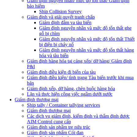
Giám định nguyên nhân/ mức độ tổn thất/ Giám định
bảo hiểm
Ship Collision Survey
Giám định và giải quyết tranh chấp
Giám định đâm va tàu biển
Giám định nguyên nhân và mức độ tổn thất ghe
gỗ bị chìm
Giám định nguyên nhân và mức độ tổn thất Thiết
bị điện bị cháy nổ
Giám định nguyên nhân và mức độ tổn thất hàng
hóa và tàu biển
Giám định hàng hóa tại cảng xếp/ dỡ hàng/ Giám định
P&I
Giám định điều kiện đi biển của tàu
Giám định điều kiện/ tình trạng Tàu biển trước khi mua
bán
Giám định xếp, dỡ hàng, chèn buộc hàng hóa
Lặn và thực hiện công việc ngầm dưới nước
Giám định thương mại
Ship tally / Container tallying services
Giám định thương mại
Các dịch vụ giám định, kiểm định và thẩm định được
AIM Control cung cấp
Giám định sản phẩm tre nứa trúc
Giám định sản phẩm Cói đan