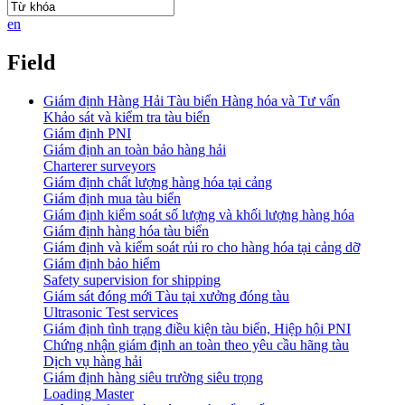
en
Field
Giám định Hàng Hải Tàu biển Hàng hóa và Tư vấn
Khảo sát và kiểm tra tàu biển
Giám định PNI
Giám định an toàn bảo hàng hải
Charterer surveyors
Giám định chất lượng hàng hóa tại cảng
​Giám định mua tàu biển
Giám định kiểm soát số lượng và khối lượng hàng hóa
Giám định hàng hóa tàu biển
Giám định và kiểm soát rủi ro cho hàng hóa tại cảng dỡ
Giám định bảo hiểm
Safety supervision for shipping
Giám sát đóng mới Tàu tại xưởng đóng tàu
Ultrasonic Test services
Giám định tình trạng điều kiện tàu biển, Hiệp hội PNI
Chứng nhận giám định an toàn theo yêu cầu hãng tàu
Dịch vụ hàng hải
Giám định hàng siêu trường siêu trọng
Loading Master