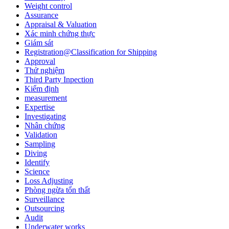
Weight control
Assurance
Appraisal & Valuation
Xác minh chứng thực
Giám sát
Registration@Classification for Shipping
Approval
Thử nghiệm
Third Party Inpection
Kiểm định
measurement
Expertise
Investigating
Nhân chứng
Validation
Sampling
Diving
Identify
Science
Loss Adjusting
Phòng ngừa tổn thất
Surveillance
Outsourcing
Audit
Underwater works