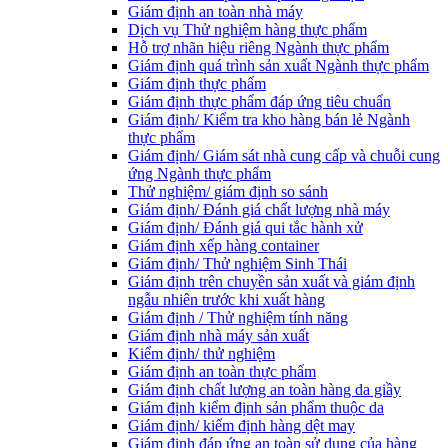
Giám định an toàn nhà máy
Dịch vụ Thử nghiệm hàng thực phẩm
Hỗ trợ nhãn hiệu riêng Ngành thực phẩm
Giám định quá trình sản xuất Ngành thực phẩm
Giám định thực phẩm
Giám định thực phẩm đáp ứng tiêu chuẩn
Giám định/ Kiểm tra kho hàng bán lẻ Ngành
thực phẩm
Giám định/ Giám sát nhà cung cấp và chuỗi cung
ứng Ngành thực phẩm
Thử nghiệm/ giám định so sánh
Giám định/ Đánh giá chất lượng nhà máy
Giám định/ Đánh giá qui tắc hành xử
Giám định xếp hàng container
Giám định/ Thử nghiệm Sinh Thái
Giám định trên chuyền sản xuất và giám định
ngẫu nhiên trước khi xuất hàng
Giám định / Thử nghiệm tính năng
Giám định nhà máy sản xuất
Kiểm định/ thử nghiệm
Giám định an toàn thực phẩm
Giám định chất lượng an toàn hàng da giầy
Giám định kiểm định sản phẩm thuộc da
Giám định/ kiểm định hàng dệt may
Giám định đáp ứng an toàn sử dụng của hàng