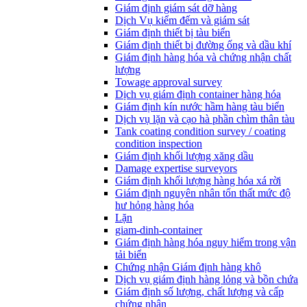
Giám định giám sát dỡ hàng
Dịch Vụ kiểm đếm và giám sát
Giám định thiết bị tàu biển
Giám định thiết bị đường ống và dầu khí
Giám định hàng hóa và chứng nhận chất
lượng
Towage approval survey
Dịch vụ giám định container hàng hóa
Giám định kín nước hầm hàng tàu biển
Dịch vụ lặn và cạo hà phần chìm thân tàu
Tank coating condition survey / coating
condition inspection
Giám định khối lượng xăng dầu
Damage expertise surveyors
Giám định khối lượng hàng hóa xá rời
Giám định nguyên nhân tổn thất mức độ
hư hỏng hàng hóa
Lặn
giam-dinh-container
Giám định hàng hóa nguy hiểm trong vận
tải biển
Chứng nhận Giám định hàng khô
Dịch vụ giám định hàng lỏng và bồn chứa
Giám định số lượng, chất lượng và cấp
chứng nhận