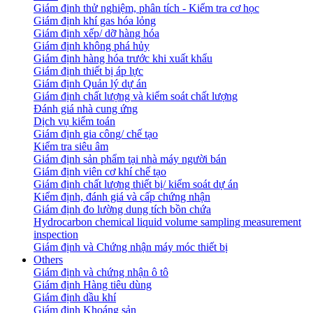
Giám định thử nghiệm, phân tích - Kiểm tra cơ học
Giám định khí gas hóa lỏng
Giám định xếp/ dỡ hàng hóa
Giám định không phá hủy
Giám định hàng hóa trước khi xuất khẩu
Giám định thiết bị áp lực
Giám định Quản lý dự án
Giám định chất lượng và kiểm soát chất lượng
Đánh giá nhà cung ứng
Dịch vụ kiểm toán
Giám định gia công/ chế tạo
Kiểm tra siêu âm
Giám định sản phẩm tại nhà máy người bán
Giám định viên cơ khí chế tạo
Giám định chất lượng thiết bị/ kiểm soát dự án
Kiểm định, đánh giá và cấp chứng nhận
Giám định đo lường dung tích bồn chứa
Hydrocarbon chemical liquid volume sampling measurement
inspection
Giám định và Chứng nhận máy móc thiết bị
Others
Giám định và chứng nhận ô tô
Giám định Hàng tiêu dùng
Giám định dầu khí
Giám định Khoáng sản