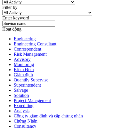
Filter by
Enter keyword
Hoạt động
Engineering
Engineering Consultant
Conrespondent
Risk Management
Advisory
Monitoring
Kiểm Đếm
Giám định
Quantily Supervise
Superintendent
Salvage
Solution
Project Management
Expediting
Analysis
Công ty giám định và cấp chứng nhận
Chứng Nhận
Consultancy