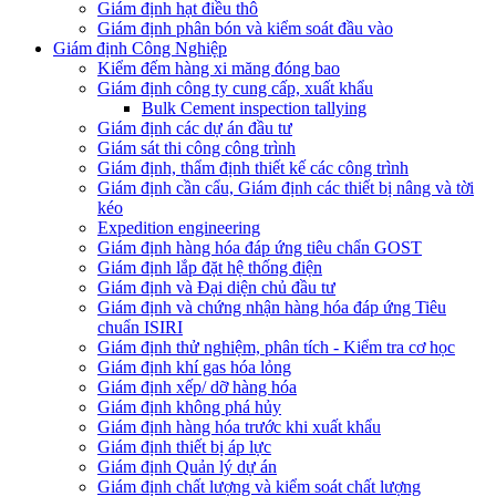
Giám định hạt điều thô
Giám định phân bón và kiểm soát đầu vào
Giám định Công Nghiệp
Kiểm đếm hàng xi măng đóng bao
Giám định công ty cung cấp, xuất khẩu
Bulk Cement inspection tallying
Giám định các dự án đầu tư
Giám sát thi công công trình
Giám định, thẩm định thiết kế các công trình
Giám định cần cẩu, Giám định các thiết bị nâng và tời
kéo
Expedition engineering
Giám định hàng hóa đáp ứng tiêu chẩn GOST
Giám định lắp đặt hệ thống điện
Giám định và Đại diện chủ đầu tư
Giám định và chứng nhận hàng hóa đáp ứng Tiêu
chuẩn ISIRI
Giám định thử nghiệm, phân tích - Kiểm tra cơ học
Giám định khí gas hóa lỏng
Giám định xếp/ dỡ hàng hóa
Giám định không phá hủy
Giám định hàng hóa trước khi xuất khẩu
Giám định thiết bị áp lực
Giám định Quản lý dự án
Giám định chất lượng và kiểm soát chất lượng