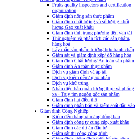
Fruits quality inspectors and certification
organization
Giám định nông sản thực phẩm
Giám định chất lượng và số lượng khối
lượng Gạo xuất khẩu
Giám định tình trạng phương tiện vận tải
Thử nghiệm và phân tích các sản phẩm,
hàng hoá
Lấy mẫu sản phẩm trường hợp tranh chấp
Giám sát và giám định xếp/ dỡ hàng hóa
Giám định Chất lượng/ An toàn sản phẩm
Giám định An toàn thực phẩm
Dịch vụ giám định và áp tải
Dịch vụ kiểm đếm/ giao nhận
Dịch vụ khử trùng
Nhận diện bảo quản lương thực và phóng
xạ - Truy tìm nguồn gốc sản phẩm
Giám định hạt điều thô
Giám định phân bón và kiểm soát đầu vào
Giám định Công Nghiệp
Kiểm đếm hàng xi măng đóng bao
Giám định công ty cung cấp, xuất khẩu
Giám định các dự án đầu tư
Giám sát thi công công trình
Giám định, thẩm định thiết kế các công