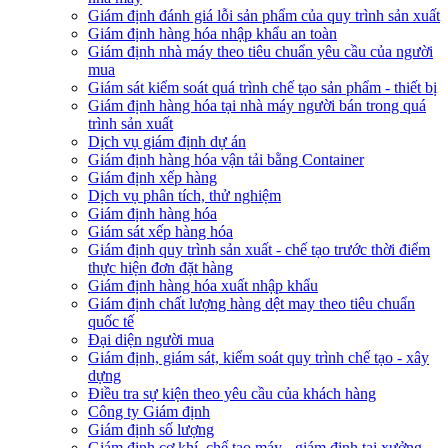
Giám định đánh giá lỗi sản phẩm của quy trình sản xuất
Giám định hàng hóa nhập khẩu an toàn
Giám định nhà máy theo tiêu chuẩn yêu cầu của người
mua
Giám sát kiểm soát quá trình chế tạo sản phẩm - thiết bị
Giám định hàng hóa tại nhà máy người bán trong quá
trình sản xuất
Dịch vụ giám định dự án
Giám định hàng hóa vận tải bằng Container
Giám định xếp hàng
Dịch vụ phân tích, thử nghiệm
Giám định hàng hóa
Giám sát xếp hàng hóa
Giám định quy trình sản xuất - chế tạo trước thời điểm
thực hiện đơn đặt hàng
Giám định hàng hóa xuất nhập khẩu
Giám định chất lượng hàng dệt may theo tiêu chuẩn
quốc tế
Đại diện người mua
Giám định, giám sát, kiểm soát quy trình chế tạo - xây
dựng
Điều tra sự kiện theo yêu cầu của khách hàng
Công ty Giám định
Giám định số lượng
Giám định cơ khí, chế tạo máy - giám định tại xưởng-