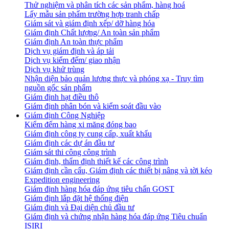
Thử nghiệm và phân tích các sản phẩm, hàng hoá
Lấy mẫu sản phẩm trường hợp tranh chấp
Giám sát và giám định xếp/ dỡ hàng hóa
Giám định Chất lượng/ An toàn sản phẩm
Giám định An toàn thực phẩm
Dịch vụ giám định và áp tải
Dịch vụ kiểm đếm/ giao nhận
Dịch vụ khử trùng
Nhận diện bảo quản lương thực và phóng xạ - Truy tìm
nguồn gốc sản phẩm
Giám định hạt điều thô
Giám định phân bón và kiểm soát đầu vào
Giám định Công Nghiệp
Kiểm đếm hàng xi măng đóng bao
Giám định công ty cung cấp, xuất khẩu
Giám định các dự án đầu tư
Giám sát thi công công trình
Giám định, thẩm định thiết kế các công trình
Giám định cần cẩu, Giám định các thiết bị nâng và tời kéo
Expedition engineering
Giám định hàng hóa đáp ứng tiêu chẩn GOST
Giám định lắp đặt hệ thống điện
Giám định và Đại diện chủ đầu tư
Giám định và chứng nhận hàng hóa đáp ứng Tiêu chuẩn
ISIRI