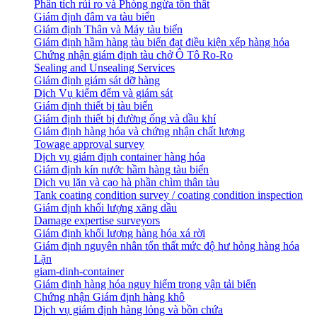
Phân tích rủi ro và Phòng ngừa tổn thất
​Giám định đâm va tàu biển
Giám định Thân và Máy tàu biển
​Giám định hầm hàng tàu biển đạt điều kiện xếp hàng hóa
Chứng nhận giám định tàu chở Ô Tô Ro-Ro
Sealing and Unsealing Services
Giám định giám sát dỡ hàng
Dịch Vụ kiểm đếm và giám sát
Giám định thiết bị tàu biển
Giám định thiết bị đường ống và dầu khí
Giám định hàng hóa và chứng nhận chất lượng
Towage approval survey
Dịch vụ giám định container hàng hóa
Giám định kín nước hầm hàng tàu biển
Dịch vụ lặn và cạo hà phần chìm thân tàu
Tank coating condition survey / coating condition inspection
Giám định khối lượng xăng dầu
Damage expertise surveyors
Giám định khối lượng hàng hóa xá rời
Giám định nguyên nhân tổn thất mức độ hư hỏng hàng hóa
Lặn
giam-dinh-container
Giám định hàng hóa nguy hiểm trong vận tải biển
Chứng nhận Giám định hàng khô
Dịch vụ giám định hàng lỏng và bồn chứa