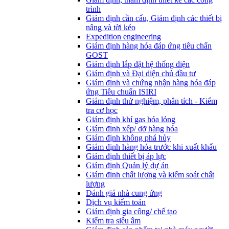
trình
Giám định cần cẩu, Giám định các thiết bị
nâng và tời kéo
Expedition engineering
Giám định hàng hóa đáp ứng tiêu chẩn
GOST
Giám định lắp đặt hệ thống điện
Giám định và Đại diện chủ đầu tư
Giám định và chứng nhận hàng hóa đáp
ứng Tiêu chuẩn ISIRI
Giám định thử nghiệm, phân tích - Kiểm
tra cơ học
Giám định khí gas hóa lỏng
Giám định xếp/ dỡ hàng hóa
Giám định không phá hủy
Giám định hàng hóa trước khi xuất khẩu
Giám định thiết bị áp lực
Giám định Quản lý dự án
Giám định chất lượng và kiểm soát chất
lượng
Đánh giá nhà cung ứng
Dịch vụ kiểm toán
Giám định gia công/ chế tạo
Kiểm tra siêu âm