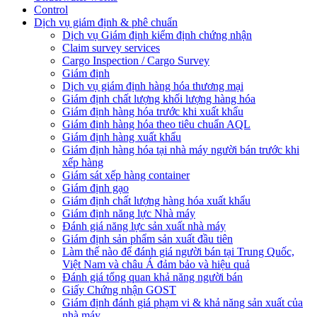
Control
Dịch vụ giám định & phê chuẩn
Dịch vụ Giám định kiểm định chứng nhận
Claim survey services
Cargo Inspection / Cargo Survey
Giám định
Dịch vụ giám định hàng hóa thương mại
Giám định chất lượng khối lượng hàng hóa
Giám định hàng hóa trước khi xuất khẩu
Giám định hàng hóa theo tiêu chuẩn AQL
Giám định hàng xuất khẩu
Giám định hàng hóa tại nhà máy người bán trước khi
xếp hàng
Giám sát xếp hàng container
Giám định gạo
Giám định chất lượng hàng hóa xuất khẩu
Giám định năng lực Nhà máy
Đánh giá năng lực sản xuất nhà máy
Giám định sản phẩm sản xuất đầu tiên
Làm thế nào để đánh giá người bán tại Trung Quốc,
Việt Nam và châu Á đảm bảo và hiệu quả
Đánh giá tổng quan khả năng người bán
Giấy Chứng nhận GOST
Giám định đánh giá phạm vi & khả năng sản xuất của
nhà máy