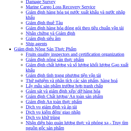
Damage Survey
Marine Cargo Loss Recovery Service
Giám định hàng hóa tại nước xuất khẩu và nước nhập
khẩu
Giám định thuê Tàu
Giám định hàng hóa đóng gói theo tiêu chuẩn vận tải
Nhân chứng và Giám định
Giám định siêu âm
Ship agents
Giám định Nông Sản Thực Phẩm
Fruits quality inspectors and certification organization
Giám định nông sản thực phẩm
Giám định chất lượng và số lượng khối lượng Gạo xuất
khẩu
Giám định tình trạng phương tiện vận tải
Thử nghiệm và phân tích các sản phẩm, hàng hoá
Lấy mẫu sản phẩm trường hợp tranh chấp
Giám sát và giám định xếp/ dỡ hàng hóa
Giám định Chất lượng/ An toàn sản phẩm
Giám định An toàn thực phẩm
Dịch vụ giám định và áp tải
Dịch vụ kiểm đếm/ giao nhận
Dịch vụ khử trùng
Nhận diện bảo quản lương thực và phóng xạ - Truy tìm
nguồn gốc sản phẩm