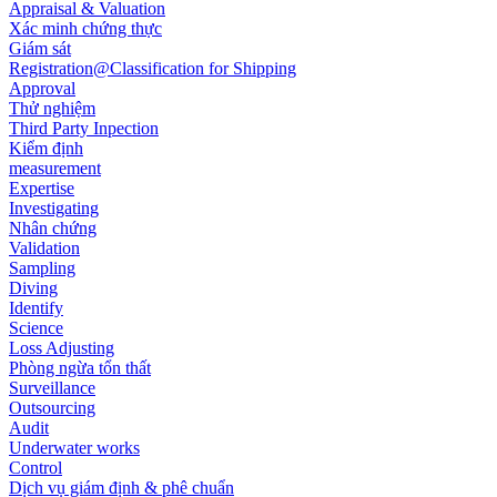
Appraisal & Valuation
Xác minh chứng thực
Giám sát
Registration@Classification for Shipping
Approval
Thử nghiệm
Third Party Inpection
Kiểm định
measurement
Expertise
Investigating
Nhân chứng
Validation
Sampling
Diving
Identify
Science
Loss Adjusting
Phòng ngừa tổn thất
Surveillance
Outsourcing
Audit
Underwater works
Control
Dịch vụ giám định & phê chuẩn