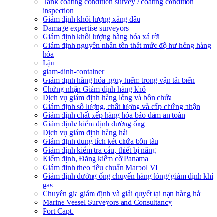
Tank coating condition survey / coating condition
inspection
Giám định khối lượng xăng dầu
Damage expertise surveyors
Giám định khối lượng hàng hóa xá rời
Giám định nguyên nhân tổn thất mức độ hư hỏng hàng
hóa
Lặn
giam-dinh-container
Giám định hàng hóa nguy hiểm trong vận tải biển
Chứng nhận Giám định hàng khô
Dịch vụ giám định hàng lỏng và bồn chứa
Giám định số lượng, chất lượng và cấp chứng nhận
Giám định chất xếp hàng hóa bảo đảm an toàn
Giám định/ kiểm định đường ống
Dịch vụ giám định hàng hải
Giám định dung tích két chứa bồn tàu
Giám định kiểm tra cẩu, thiết bị nâng
Kiểm định, Đăng kiểm cờ Panama
Giám định theo tiêu chuẩn Marpol VI
Giám định đường ống chuyển hàng lỏng/ giám định khí
gas
Chuyên gia giám định và giải quyết tại nạn hàng hải
Marine Vessel Surveyors and Consultancy
Port Capt.