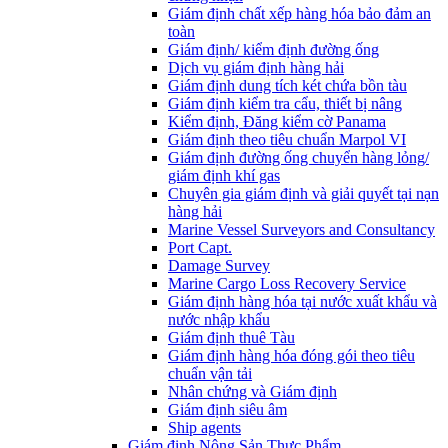
Giám định chất xếp hàng hóa bảo đảm an
toàn
Giám định/ kiểm định đường ống
Dịch vụ giám định hàng hải
Giám định dung tích két chứa bồn tàu
Giám định kiểm tra cẩu, thiết bị nâng
Kiểm định, Đăng kiểm cờ Panama
Giám định theo tiêu chuẩn Marpol VI
Giám định đường ống chuyển hàng lỏng/
giám định khí gas
Chuyên gia giám định và giải quyết tại nạn
hàng hải
Marine Vessel Surveyors and Consultancy
Port Capt.
Damage Survey
Marine Cargo Loss Recovery Service
Giám định hàng hóa tại nước xuất khẩu và
nước nhập khẩu
Giám định thuê Tàu
Giám định hàng hóa đóng gói theo tiêu
chuẩn vận tải
Nhân chứng và Giám định
Giám định siêu âm
Ship agents
Giám định Nông Sản Thực Phẩm