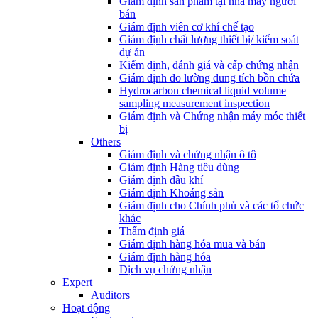
Giám định sản phẩm tại nhà máy người
bán
Giám định viên cơ khí chế tạo
Giám định chất lượng thiết bị/ kiểm soát
dự án
Kiểm định, đánh giá và cấp chứng nhận
Giám định đo lường dung tích bồn chứa
Hydrocarbon chemical liquid volume
sampling measurement inspection
Giám định và Chứng nhận máy móc thiết
bị
Others
Giám định và chứng nhận ô tô
Giám định Hàng tiêu dùng
Giám định dầu khí
Giám định Khoáng sản
Giám định cho Chính phủ và các tổ chức
khác
Thẩm định giá
Giám định hàng hóa mua và bán
Giám định hàng hóa
Dịch vụ chứng nhận
Expert
Auditors
Hoạt động