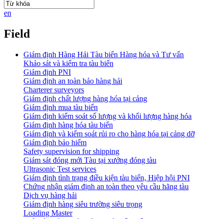
en
Field
Giám định Hàng Hải Tàu biển Hàng hóa và Tư vấn
Khảo sát và kiểm tra tàu biển
Giám định PNI
Giám định an toàn bảo hàng hải
Charterer surveyors
Giám định chất lượng hàng hóa tại cảng
​Giám định mua tàu biển
Giám định kiểm soát số lượng và khối lượng hàng hóa
Giám định hàng hóa tàu biển
Giám định và kiểm soát rủi ro cho hàng hóa tại cảng dỡ
Giám định bảo hiểm
Safety supervision for shipping
Giám sát đóng mới Tàu tại xưởng đóng tàu
Ultrasonic Test services
Giám định tình trạng điều kiện tàu biển, Hiệp hội PNI
Chứng nhận giám định an toàn theo yêu cầu hãng tàu
Dịch vụ hàng hải
Giám định hàng siêu trường siêu trọng
Loading Master