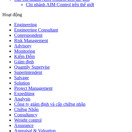
Chi nhánh AIM Control trên thế giới
Hoạt động
Engineering
Engineering Consultant
Conrespondent
Risk Management
Advisory
Monitoring
Kiểm Đếm
Giám định
Quantily Supervise
Superintendent
Salvage
Solution
Project Management
Expediting
Analysis
Công ty giám định và cấp chứng nhận
Chứng Nhận
Consultancy
Weight control
Assurance
Appraisal & Valuation