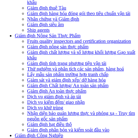
khẩu
Giám định thuê Tàu
Giám định hàng hóa đóng gói theo tiêu chuẩn vận tải
Nhân chứng và Giám định
Giám định siêu âm
Ship agents
Giám định Nông Sản Thực Phẩm
Fruits quality inspectors and certification organization
Giám định nông sản thực phẩm
Giám định chất lượng và số lượng khối lượng Gạo xuất
khẩu
Giám định tình trạng phương tiện vận tải
Thử nghiệm và phân tích các sản phẩm, hàng hoá
Lấy mẫu sản phẩm trường hợp tranh chấp
Giám sát và giám định xếp/ dỡ hàng hóa
Giám định Chất lượng/ An toàn sản phẩm
Giám định An toàn thực phẩm
Dịch vụ giám định và áp tải
Dịch vụ kiểm đếm/ giao nhận
Dịch vụ khử trùng
Nhận diện bảo quản lương thực và phóng xạ - Truy tìm
nguồn gốc sản phẩm
Giám định hạt điều thô
Giám định phân bón và kiểm soát đầu vào
Giám định Công Nghiệp