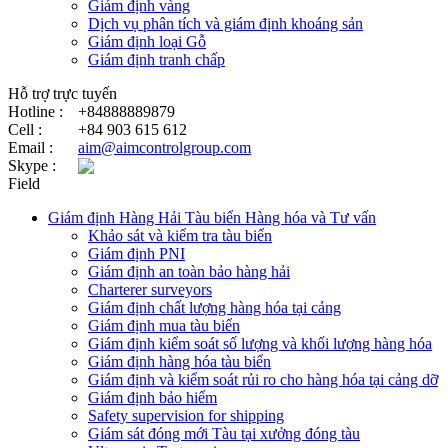
Giám định vàng
Dịch vụ phân tích và giám định khoáng sản
Giám định loại Gỗ
Giám định tranh chấp
Hỗ trợ trực tuyến
Hotline :
+84888889879
Cell :
+84 903 615 612
Email :
aim@aimcontrolgroup.com
Skype :
Field
Giám định Hàng Hải Tàu biển Hàng hóa và Tư vấn
Khảo sát và kiểm tra tàu biển
Giám định PNI
Giám định an toàn bảo hàng hải
Charterer surveyors
Giám định chất lượng hàng hóa tại cảng
​Giám định mua tàu biển
Giám định kiểm soát số lượng và khối lượng hàng hóa
Giám định hàng hóa tàu biển
Giám định và kiểm soát rủi ro cho hàng hóa tại cảng dỡ
Giám định bảo hiểm
Safety supervision for shipping
Giám sát đóng mới Tàu tại xưởng đóng tàu