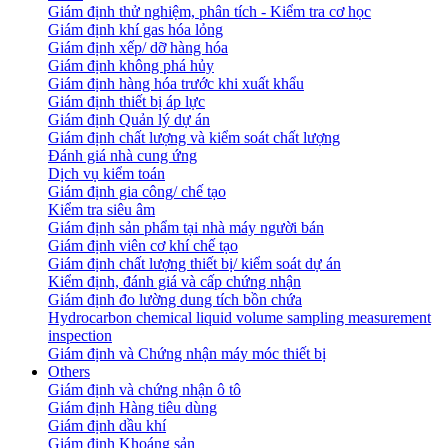
Giám định thử nghiệm, phân tích - Kiểm tra cơ học
Giám định khí gas hóa lỏng
Giám định xếp/ dỡ hàng hóa
Giám định không phá hủy
Giám định hàng hóa trước khi xuất khẩu
Giám định thiết bị áp lực
Giám định Quản lý dự án
Giám định chất lượng và kiểm soát chất lượng
Đánh giá nhà cung ứng
Dịch vụ kiểm toán
Giám định gia công/ chế tạo
Kiểm tra siêu âm
Giám định sản phẩm tại nhà máy người bán
Giám định viên cơ khí chế tạo
Giám định chất lượng thiết bị/ kiểm soát dự án
Kiểm định, đánh giá và cấp chứng nhận
Giám định đo lường dung tích bồn chứa
Hydrocarbon chemical liquid volume sampling measurement
inspection
Giám định và Chứng nhận máy móc thiết bị
Others
Giám định và chứng nhận ô tô
Giám định Hàng tiêu dùng
Giám định dầu khí
Giám định Khoáng sản