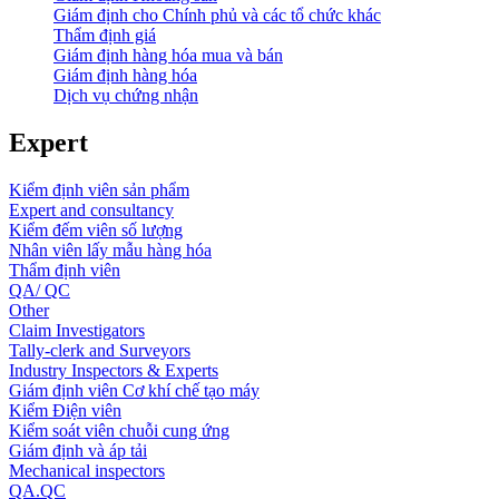
Giám định cho Chính phủ và các tổ chức khác
Thẩm định giá
Giám định hàng hóa mua và bán
Giám định hàng hóa
Dịch vụ chứng nhận
Expert
Kiểm định viên sản phẩm
Expert and consultancy
Kiểm đếm viên số lượng
Nhân viên lấy mẫu hàng hóa
Thẩm định viên
QA/ QC
Other
Claim Investigators
Tally-clerk and Surveyors
Industry Inspectors & Experts
Giám định viên Cơ khí chế tạo máy
Kiểm Điện viên
Kiểm soát viên chuỗi cung ứng
Giám định và áp tải
Mechanical inspectors
QA.QC