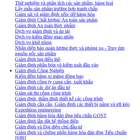
Thử nghiệm và phân tích các sản phẩm, hàng hoá
Lấy mẫu sản phẩm trường hợp tranh chấp
Giám sát và giám định xếp/ dỡ hàng hóa
Giám định Chất lượng/ An toàn sản phẩm
Giám định An toàn thực phẩm
Dịch vụ giám định và áp tải
Dịch vụ kiểm đếm/ giao nhận
Dịch vụ khử trùng
Nhận diện bảo quản lương thực và phóng xạ - Truy tìm
nguồn gốc sản phẩm
Giám định hạt điều thô
Giám định phân bón và kiểm soát đầu vào
Giám định Công Nghiệp
Kiểm đếm hàng xi măng đóng bao
Giám định công ty cung cấp, xuất khẩu
Giám định các dự án đầu tư
Giám sát thi công công trình
Giám định, thẩm định thiết kế các công trình
Giám định cần cẩu, Giám định các thiết bị nâng và tời kéo
Expedition engineering
Giám định hàng hóa đáp ứng tiêu chẩn GOST
Giám định lắp đặt hệ thống điện
Giám định và Đại diện chủ đầu tư
Giám định và chứng nhận hàng hóa đáp ứng Tiêu chuẩn
ISIRI