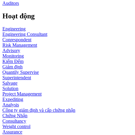
Auditors
Hoạt động
Engineering
Engineering Consultant
Conrespondent
Risk Management
Advisory
Monitoring
Kiểm Đếm
Giám định
Quantily Supervise
Superintendent
Salvage
Solution
Project Management
Expediting
Analysis
Công ty giám định và cấp chứng nhận
Chứng Nhận
Consultancy
Weight control
Assurance