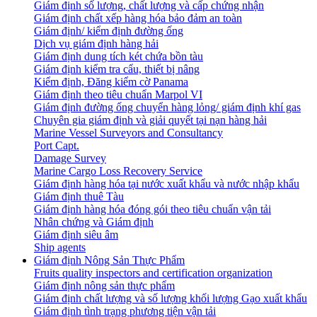
Giám định số lượng, chất lượng và cấp chứng nhận
Giám định chất xếp hàng hóa bảo đảm an toàn
Giám định/ kiểm định đường ống
Dịch vụ giám định hàng hải
Giám định dung tích két chứa bồn tàu
Giám định kiểm tra cẩu, thiết bị nâng
Kiểm định, Đăng kiểm cờ Panama
Giám định theo tiêu chuẩn Marpol VI
Giám định đường ống chuyển hàng lỏng/ giám định khí gas
Chuyên gia giám định và giải quyết tại nạn hàng hải
Marine Vessel Surveyors and Consultancy
Port Capt.
Damage Survey
Marine Cargo Loss Recovery Service
Giám định hàng hóa tại nước xuất khẩu và nước nhập khẩu
Giám định thuê Tàu
Giám định hàng hóa đóng gói theo tiêu chuẩn vận tải
Nhân chứng và Giám định
Giám định siêu âm
Ship agents
Giám định Nông Sản Thực Phẩm
Fruits quality inspectors and certification organization
Giám định nông sản thực phẩm
Giám định chất lượng và số lượng khối lượng Gạo xuất khẩu
Giám định tình trạng phương tiện vận tải