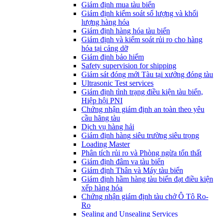
​Giám định mua tàu biển
Giám định kiểm soát số lượng và khối
lượng hàng hóa
Giám định hàng hóa tàu biển
Giám định và kiểm soát rủi ro cho hàng
hóa tại cảng dỡ
Giám định bảo hiểm
Safety supervision for shipping
Giám sát đóng mới Tàu tại xưởng đóng tàu
Ultrasonic Test services
Giám định tình trạng điều kiện tàu biển,
Hiệp hội PNI
Chứng nhận giám định an toàn theo yêu
cầu hãng tàu
Dịch vụ hàng hải
Giám định hàng siêu trường siêu trọng
Loading Master
Phân tích rủi ro và Phòng ngừa tổn thất
​Giám định đâm va tàu biển
Giám định Thân và Máy tàu biển
​Giám định hầm hàng tàu biển đạt điều kiện
xếp hàng hóa
Chứng nhận giám định tàu chở Ô Tô Ro-
Ro
Sealing and Unsealing Services