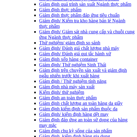
Giám định quá trình sản xuất Ngành thực phẩm
Giám định thực phẩm
Giám định thực phẩm đáp ứng tiêu chuẩn
Giám định/ Kiểm tra kho hàng bán lẻ Ngành
thực phẩm
Giám định/ Giám sát nhà cung cấp và chuỗi cung
ứng Ngành thực phẩm
Thử nghiệm/ giám định so sánh
Giám định/ Đánh giá chất lượng nhà máy
Giám định/ Đánh giá qui tắc hành xử
Giám định xếp hàng container
Giám định/ Thử nghiệm Sinh Thái
Giám định trên chuyền sản xuất và giám định
ngẫu nhiên trước khi xuất hàng
Giám định / Thử nghiệm tính năng
Giám định nhà máy sản xuất
Kiểm định/ thử nghiệm
Giám định an toàn thực phẩm
Giám định chất lượng an toàn hàng da giầy
Giám định kiểm định sản phẩm thuộc da
Giám định/ kiểm định hàng dệt may
Giám định đáp ứng an toàn sử dụng của hàng
may mặc
Giám định chu kỳ sống của sản phẩm
Giám định, kiểm định hàng gia dụng