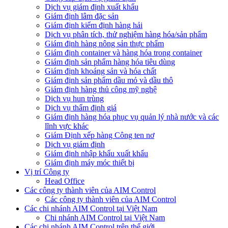
Dịch vụ giám định xuất khẩu
Giám định lâm đặc sản
Giám định kiểm định hàng hải
Dịch vụ phân tích, thử nghiệm hàng hóa/sản phẩm
Giám định hàng nông sản thực phẩm
Giám định container và hàng hóa trong container
Giám định sản phẩm hàng hóa tiêu dùng
Giám định khoáng sản và hóa chất
Giám định sản phẩm dầu mỏ và dầu thô
Giám định hàng thủ công mỹ nghệ
Dịch vụ hun trùng
Dịch vụ thẩm định giá
Giám định hàng hóa phục vụ quản lý nhà nước và các
lĩnh vực khác
Giám Định xếp hàng Công ten nơ
Dịch vụ giám định
Giám định nhập khẩu xuất khẩu
Giám định máy móc thiết bị
Vị trí Công ty
Head Office
Các công ty thành viên của AIM Control
Các công ty thành viên của AIM Control
Các chi nhánh AIM Control tại Việt Nam
Chi nhánh AIM Control tại Việt Nam
Các chi nhánh AIM Control trên thế giới