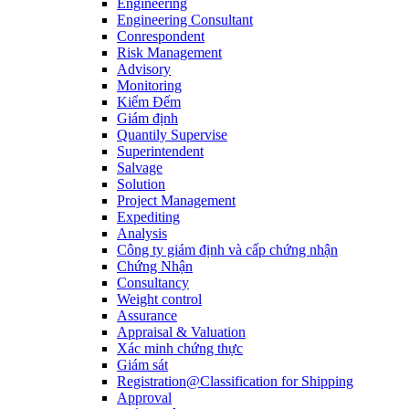
Engineering
Engineering Consultant
Conrespondent
Risk Management
Advisory
Monitoring
Kiểm Đếm
Giám định
Quantily Supervise
Superintendent
Salvage
Solution
Project Management
Expediting
Analysis
Công ty giám định và cấp chứng nhận
Chứng Nhận
Consultancy
Weight control
Assurance
Appraisal & Valuation
Xác minh chứng thực
Giám sát
Registration@Classification for Shipping
Approval