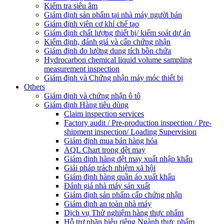
Kiểm tra siêu âm
Giám định sản phẩm tại nhà máy người bán
Giám định viên cơ khí chế tạo
Giám định chất lượng thiết bị/ kiểm soát dự án
Kiểm định, đánh giá và cấp chứng nhận
Giám định đo lường dung tích bồn chứa
Hydrocarbon chemical liquid volume sampling
measurement inspection
Giám định và Chứng nhận máy móc thiết bị
Others
Giám định và chứng nhận ô tô
Giám định Hàng tiêu dùng
Claim inspection services
Factory audit / Pre-production inspection / Pre-
shipment inspection/ Loading Supervision
Giám định mua bán hàng hóa
AQL Chart trong dệt may
Giám định hàng dệt may xuất nhập khẩu
Giải pháp trách nhiệm xã hội
Giám định hàng quần áo xuất khẩu
Đánh giá nhà máy sản xuất
Giám định sản phẩm cấp chứng nhận
Giám định an toàn nhà máy
Dịch vụ Thử nghiệm hàng thực phẩm
Hỗ trợ nhãn hiệu riêng Ngành thực phẩm