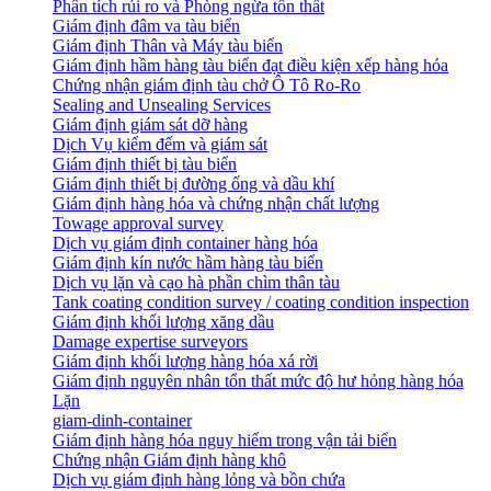
Phân tích rủi ro và Phòng ngừa tổn thất
​Giám định đâm va tàu biển
Giám định Thân và Máy tàu biển
​Giám định hầm hàng tàu biển đạt điều kiện xếp hàng hóa
Chứng nhận giám định tàu chở Ô Tô Ro-Ro
Sealing and Unsealing Services
Giám định giám sát dỡ hàng
Dịch Vụ kiểm đếm và giám sát
Giám định thiết bị tàu biển
Giám định thiết bị đường ống và dầu khí
Giám định hàng hóa và chứng nhận chất lượng
Towage approval survey
Dịch vụ giám định container hàng hóa
Giám định kín nước hầm hàng tàu biển
Dịch vụ lặn và cạo hà phần chìm thân tàu
Tank coating condition survey / coating condition inspection
Giám định khối lượng xăng dầu
Damage expertise surveyors
Giám định khối lượng hàng hóa xá rời
Giám định nguyên nhân tổn thất mức độ hư hỏng hàng hóa
Lặn
giam-dinh-container
Giám định hàng hóa nguy hiểm trong vận tải biển
Chứng nhận Giám định hàng khô
Dịch vụ giám định hàng lỏng và bồn chứa