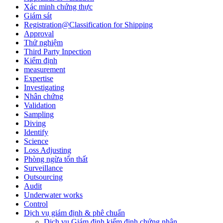
Xác minh chứng thực
Giám sát
Registration@Classification for Shipping
Approval
Thử nghiệm
Third Party Inpection
Kiểm định
measurement
Expertise
Investigating
Nhân chứng
Validation
Sampling
Diving
Identify
Science
Loss Adjusting
Phòng ngừa tổn thất
Surveillance
Outsourcing
Audit
Underwater works
Control
Dịch vụ giám định & phê chuẩn
Dịch vụ Giám định kiểm định chứng nhận