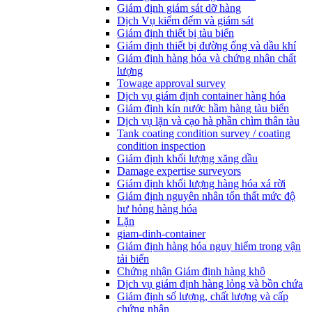
Giám định giám sát dỡ hàng
Dịch Vụ kiểm đếm và giám sát
Giám định thiết bị tàu biển
Giám định thiết bị đường ống và dầu khí
Giám định hàng hóa và chứng nhận chất
lượng
Towage approval survey
Dịch vụ giám định container hàng hóa
Giám định kín nước hầm hàng tàu biển
Dịch vụ lặn và cạo hà phần chìm thân tàu
Tank coating condition survey / coating
condition inspection
Giám định khối lượng xăng dầu
Damage expertise surveyors
Giám định khối lượng hàng hóa xá rời
Giám định nguyên nhân tổn thất mức độ
hư hỏng hàng hóa
Lặn
giam-dinh-container
Giám định hàng hóa nguy hiểm trong vận
tải biển
Chứng nhận Giám định hàng khô
Dịch vụ giám định hàng lỏng và bồn chứa
Giám định số lượng, chất lượng và cấp
chứng nhận