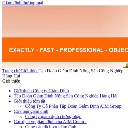
Giám định thương mại
Trang chủ
Giới thiệu
Tập Đoàn Giám Định Nông Sản Công Nghiệp
Hàng Hải
Giới thiệu
Giới thiệu Công ty Giám Định
Tập Đoàn Giám Định Nông Sản Công Nghiệp Hàng Hải
Giới thiệu tóm tắt
Công Ty Cổ Phần Tập Đoàn Giám Định AIM Group
Cơ quan giám định
Công ty giám định chứng nhận
Các dịch vụ giám định của AIM Control
Cung cấp dịch vụ giám định