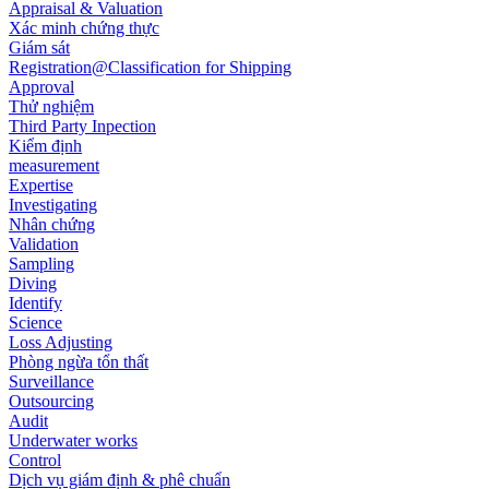
Appraisal & Valuation
Xác minh chứng thực
Giám sát
Registration@Classification for Shipping
Approval
Thử nghiệm
Third Party Inpection
Kiểm định
measurement
Expertise
Investigating
Nhân chứng
Validation
Sampling
Diving
Identify
Science
Loss Adjusting
Phòng ngừa tổn thất
Surveillance
Outsourcing
Audit
Underwater works
Control
Dịch vụ giám định & phê chuẩn