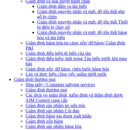
Giám định và giải quyết tranh chấp
Giám định đâm va tàu biển
Giám định nguyên nhân và mức độ tổn thất ghe
gỗ bị chìm
Giám định nguyên nhân và mức độ tổn thất Thiết
bị điện bị cháy nổ
Giám định nguyên nhân và mức độ tổn thất hàng
hóa và tàu biển
Giám định hàng hóa tại cảng xếp/ dỡ hàng/ Giám định
P&I
Giám định điều kiện đi biển của tàu
Giám định điều kiện/ tình trạng Tàu biển trước khi mua
bán
Giám định xếp, dỡ hàng, chèn buộc hàng hóa
Lặn và thực hiện công việc ngầm dưới nước
Giám định thương mại
Ship tally / Container tallying services
Giám định thương mại
Các dịch vụ giám định, kiểm định và thẩm định được
AIM Control cung cấp
Giám định sản phẩm tre nứa trúc
Giám định sản phẩm Cói đan
Giám định hàng gia dụng xuất khẩu
Giám định xếp hàng
Giám định sản phẩm hàng hóa