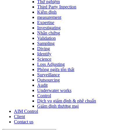
Thử nghiệm
Third Party Inpection
Kiểm định
measurement
Expertise
Investigating
Nhân chứng
Validation
Sampling
Diving
Identify
Science
Loss Adjusting
Phòng ngừa tổn thất
Surveillance
Outsourcing
Audit
Underwater works
Control
Dịch vụ giám định & phê chuẩn
Giám định thương mại
AIM Control
Client
Contact us