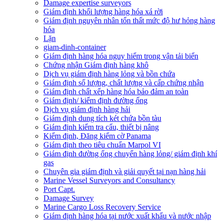
Damage expertise surveyors
Giám định khối lượng hàng hóa xá rời
Giám định nguyên nhân tổn thất mức độ hư hỏng hàng
hóa
Lặn
giam-dinh-container
Giám định hàng hóa nguy hiểm trong vận tải biển
Chứng nhận Giám định hàng khô
Dịch vụ giám định hàng lỏng và bồn chứa
Giám định số lượng, chất lượng và cấp chứng nhận
Giám định chất xếp hàng hóa bảo đảm an toàn
Giám định/ kiểm định đường ống
Dịch vụ giám định hàng hải
Giám định dung tích két chứa bồn tàu
Giám định kiểm tra cẩu, thiết bị nâng
Kiểm định, Đăng kiểm cờ Panama
Giám định theo tiêu chuẩn Marpol VI
Giám định đường ống chuyển hàng lỏng/ giám định khí
gas
Chuyên gia giám định và giải quyết tại nạn hàng hải
Marine Vessel Surveyors and Consultancy
Port Capt.
Damage Survey
Marine Cargo Loss Recovery Service
Giám định hàng hóa tại nước xuất khẩu và nước nhập