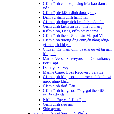
Giám định chất xếp hàng hóa bảo đảm an
toàn
Giám định/ kiểm định đường ống
Dịch vụ giám định hàng hải
Giám định dung tích két chứa bồn tàu
Giám định kiểm tra cẩu, thiết bị nâng
Kiểm định, Đăng kiểm cờ Panama
Giám định theo tiêu chuẩn Marpol VI
Giám định đường ống chuyển hàng lỏng/
giám định khí gas
Chuyên gia giám định và giải quyết tại nạn
hàng hải
Marine Vessel Surveyors and Consultancy
Port Capt.
Damage Survey
Marine Cargo Loss Recovery Service
Giám định hàng hóa tại nước xuất khẩu và
nước nhập khẩu
Giám định thuê Tàu
Giám định hàng hóa đóng gói theo tiêu
chuẩn vận tải
Nhân chứng và Giám định
Giám định siêu âm
Ship agents
Giám định Nông Sản Thực Phẩm