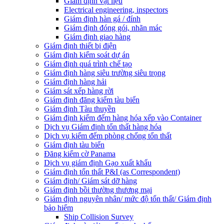
Giám định vật liệu
Electrical engineering, inspectors
Giám định hàn gá / đính
Giám định đóng gói, nhãn mác
Giám định giao hàng
Giám định thiết bị điện
Giám định kiểm soát dự án
Giám định quá trình chế tạo
Giám định hàng siêu trường siêu trọng
Giám định hàng hải
Giám sát xếp hàng rời
Giám định đăng kiểm tàu biển
Giám định Tàu thuyền
Giám định kiểm đếm hàng hóa xếp vào Container
Dịch vụ Giám định tổn thất hàng hóa
Dịch vụ kiểm đếm phòng chống tổn thất
Giám định tàu biển
Đăng kiểm cờ Panama
Dịch vụ giám định Gạo xuất khẩu
Giám định tổn thất P&I (as Correspondent)
Giám định/ Giám sát dỡ hàng
Giám định bồi thường thương mại
Giám định nguyên nhân/ mức độ tổn thất/ Giám định
bảo hiểm
Ship Collision Survey