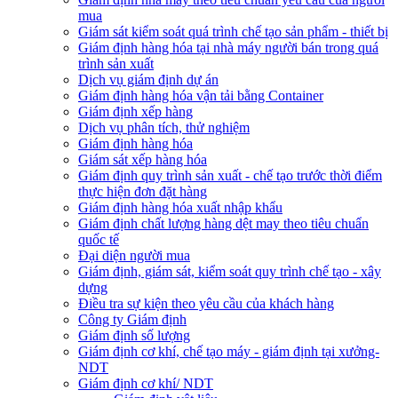
mua
Giám sát kiểm soát quá trình chế tạo sản phẩm - thiết bị
Giám định hàng hóa tại nhà máy người bán trong quá
trình sản xuất
Dịch vụ giám định dự án
Giám định hàng hóa vận tải bằng Container
Giám định xếp hàng
Dịch vụ phân tích, thử nghiệm
Giám định hàng hóa
Giám sát xếp hàng hóa
Giám định quy trình sản xuất - chế tạo trước thời điểm
thực hiện đơn đặt hàng
Giám định hàng hóa xuất nhập khẩu
Giám định chất lượng hàng dệt may theo tiêu chuẩn
quốc tế
Đại diện người mua
Giám định, giám sát, kiểm soát quy trình chế tạo - xây
dựng
Điều tra sự kiện theo yêu cầu của khách hàng
Công ty Giám định
Giám định số lượng
Giám định cơ khí, chế tạo máy - giám định tại xưởng-
NDT
Giám định cơ khí/ NDT