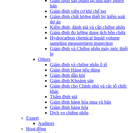
Giám định sản phẩm tại nhà máy người
bán
Giám định viên cơ khí chế tạo
Giám định chất lượng thiết bị/ kiểm soát
dự án
Kiểm định, đánh giá và cấp chứng nhận
Giám định đo lường dung tích bồn chứa
Hydrocarbon chemical liquid volume
sampling measurement inspection
Giám định và Chứng nhận máy móc thiết
bị
Others
Giám định và chứng nhận ô tô
Giám định Hàng tiêu dùng
Giám định dầu khí
Giám định Khoáng sản
Giám định cho Chính phủ và các tổ chức
khác
Thẩm định giá
Giám định hàng hóa mua và bán
Giám định hàng hóa
Dịch vụ chứng nhận
Expert
Auditors
Hoạt động