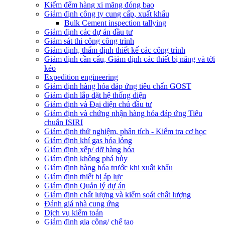
Kiểm đếm hàng xi măng đóng bao
Giám định công ty cung cấp, xuất khẩu
Bulk Cement inspection tallying
Giám định các dự án đầu tư
Giám sát thi công công trình
Giám định, thẩm định thiết kế các công trình
Giám định cần cẩu, Giám định các thiết bị nâng và tời
kéo
Expedition engineering
Giám định hàng hóa đáp ứng tiêu chẩn GOST
Giám định lắp đặt hệ thống điện
Giám định và Đại diện chủ đầu tư
Giám định và chứng nhận hàng hóa đáp ứng Tiêu
chuẩn ISIRI
Giám định thử nghiệm, phân tích - Kiểm tra cơ học
Giám định khí gas hóa lỏng
Giám định xếp/ dỡ hàng hóa
Giám định không phá hủy
Giám định hàng hóa trước khi xuất khẩu
Giám định thiết bị áp lực
Giám định Quản lý dự án
Giám định chất lượng và kiểm soát chất lượng
Đánh giá nhà cung ứng
Dịch vụ kiểm toán
Giám định gia công/ chế tạo