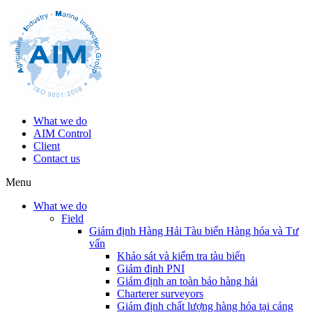
What we do
AIM Control
Client
Contact us
Menu
What we do
Field
Giám định Hàng Hải Tàu biển Hàng hóa và Tư
vấn
Khảo sát và kiểm tra tàu biển
Giám định PNI
Giám định an toàn bảo hàng hải
Charterer surveyors
Giám định chất lượng hàng hóa tại cảng