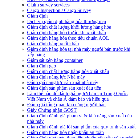
Claim survey services
Cargo Inspection / Cargo Survey
Giám định
Dịch vụ giám định hàng hóa thương mại
Giám định chất lượng khối lượng hàng hóa
Giám định hàng hóa trước khi xuất khẩu
Giám định hàng hóa theo tiêu chuẩn AQL
Giám định hàng xuất khẩu
Giám định hàng hóa tại nhà máy người bán trước khi
xếp hàng
Giám sát xếp hàng container
Giám định gạo
Giám định chất lượng hàng hóa xuất khẩu
Giám định năng lực Nhà máy
Đánh giá năng lực sản xuất nhà máy
Giám định sản phẩm sản xuất đầu tiên
Làm thế nào để đánh giá người bán tại Trung Quốc,
Việt Nam và châu Á đảm bảo và hiệu quả
Đánh giá tổng quan khả năng người bán
Giấy Chứng nhận GOST
Giám định đánh giá phạm vi & khả năng sản xuất của
nhà máy
Giám định đánh giá lỗi sản phẩm của quy trình sản xuất
Giám định hàng hóa nhập khẩu an toàn
Giám định nhà máy theo tiêu chuẩn yêu cầu của người