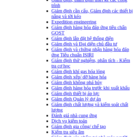
trình
Giám định cần cẩu, Giám định các thiết bị
nâng và tời kéo
Expedition engineering
Giám định hàng hóa đáp ứng tiêu chẩn
GOST
Giám định lắp đặt hệ thống điện
Giám định và Đại diện chủ đầu tư
Giám định và chứng nhận hàng hóa đáp
ứng Tiêu chuẩn ISIRI
Giám định thử nghiệm, phân tích - Kiểm
tra cơ học
Giám định khí gas hóa lỏng
Giám định xếp/ dỡ hàng hóa
Giám định không phá hủy
Giám định hàng hóa trước khi xuất khẩu
Giám định thiết bị áp lực
Giám định Quản lý dự án
Giám định chất lượng và kiểm soát chất
lượng
Đánh giá nhà cung ứng
Dịch vụ kiểm toán
Giám định gia công/ chế tạo
Kiểm tra siêu âm