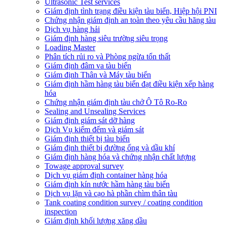
Ultrasonic Test services
Giám định tình trạng điều kiện tàu biển, Hiệp hội PNI
Chứng nhận giám định an toàn theo yêu cầu hãng tàu
Dịch vụ hàng hải
Giám định hàng siêu trường siêu trọng
Loading Master
Phân tích rủi ro và Phòng ngừa tổn thất
​Giám định đâm va tàu biển
Giám định Thân và Máy tàu biển
​Giám định hầm hàng tàu biển đạt điều kiện xếp hàng
hóa
Chứng nhận giám định tàu chở Ô Tô Ro-Ro
Sealing and Unsealing Services
Giám định giám sát dỡ hàng
Dịch Vụ kiểm đếm và giám sát
Giám định thiết bị tàu biển
Giám định thiết bị đường ống và dầu khí
Giám định hàng hóa và chứng nhận chất lượng
Towage approval survey
Dịch vụ giám định container hàng hóa
Giám định kín nước hầm hàng tàu biển
Dịch vụ lặn và cạo hà phần chìm thân tàu
Tank coating condition survey / coating condition
inspection
Giám định khối lượng xăng dầu