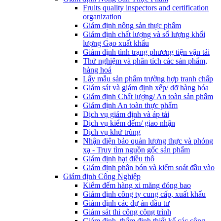
Fruits quality inspectors and certification
organization
Giám định nông sản thực phẩm
Giám định chất lượng và số lượng khối
lượng Gạo xuất khẩu
Giám định tình trạng phương tiện vận tải
Thử nghiệm và phân tích các sản phẩm,
hàng hoá
Lấy mẫu sản phẩm trường hợp tranh chấp
Giám sát và giám định xếp/ dỡ hàng hóa
Giám định Chất lượng/ An toàn sản phẩm
Giám định An toàn thực phẩm
Dịch vụ giám định và áp tải
Dịch vụ kiểm đếm/ giao nhận
Dịch vụ khử trùng
Nhận diện bảo quản lương thực và phóng
xạ - Truy tìm nguồn gốc sản phẩm
Giám định hạt điều thô
Giám định phân bón và kiểm soát đầu vào
Giám định Công Nghiệp
Kiểm đếm hàng xi măng đóng bao
Giám định công ty cung cấp, xuất khẩu
Giám định các dự án đầu tư
Giám sát thi công công trình
Giám định, thẩm định thiết kế các công