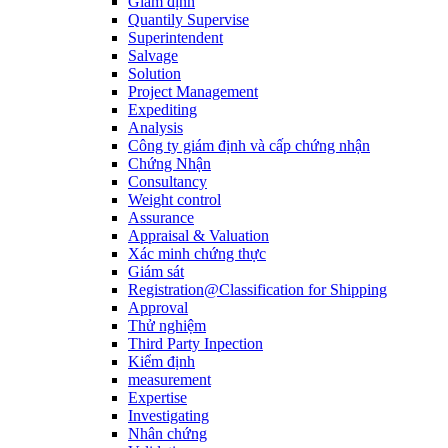
Giám định
Quantily Supervise
Superintendent
Salvage
Solution
Project Management
Expediting
Analysis
Công ty giám định và cấp chứng nhận
Chứng Nhận
Consultancy
Weight control
Assurance
Appraisal & Valuation
Xác minh chứng thực
Giám sát
Registration@Classification for Shipping
Approval
Thử nghiệm
Third Party Inpection
Kiểm định
measurement
Expertise
Investigating
Nhân chứng