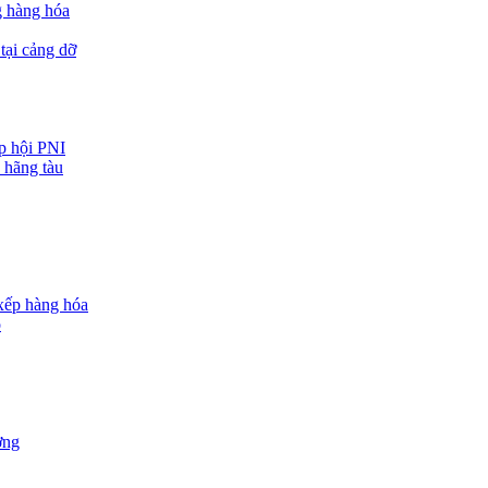
g hàng hóa
tại cảng dỡ
ệp hội PNI
 hãng tàu
 xếp hàng hóa
o
ợng