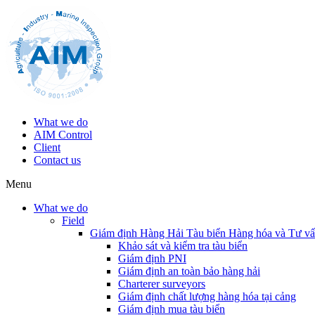
What we do
AIM Control
Client
Contact us
Menu
What we do
Field
Giám định Hàng Hải Tàu biển Hàng hóa và Tư v
Khảo sát và kiểm tra tàu biển
Giám định PNI
Giám định an toàn bảo hàng hải
Charterer surveyors
Giám định chất lượng hàng hóa tại cảng
​Giám định mua tàu biển