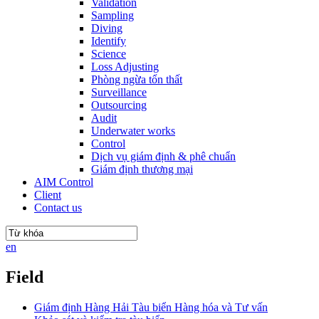
Validation
Sampling
Diving
Identify
Science
Loss Adjusting
Phòng ngừa tổn thất
Surveillance
Outsourcing
Audit
Underwater works
Control
Dịch vụ giám định & phê chuẩn
Giám định thương mại
AIM Control
Client
Contact us
en
Field
Giám định Hàng Hải Tàu biển Hàng hóa và Tư vấn