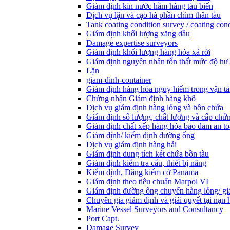
Giám định kín nước hầm hàng tàu biển
Dịch vụ lặn và cạo hà phần chìm thân tàu
Tank coating condition survey / coating cond
Giám định khối lượng xăng dầu
Damage expertise surveyors
Giám định khối lượng hàng hóa xá rời
Giám định nguyên nhân tổn thất mức độ hư
Lặn
giam-dinh-container
Giám định hàng hóa nguy hiểm trong vận tả
Chứng nhận Giám định hàng khô
Dịch vụ giám định hàng lỏng và bồn chứa
Giám định số lượng, chất lượng và cấp chứ
Giám định chất xếp hàng hóa bảo đảm an t
Giám định/ kiểm định đường ống
Dịch vụ giám định hàng hải
Giám định dung tích két chứa bồn tàu
Giám định kiểm tra cẩu, thiết bị nâng
Kiểm định, Đăng kiểm cờ Panama
Giám định theo tiêu chuẩn Marpol VI
Giám định đường ống chuyển hàng lỏng/ gi
Chuyên gia giám định và giải quyết tại nạn 
Marine Vessel Surveyors and Consultancy
Port Capt.
Damage Survey