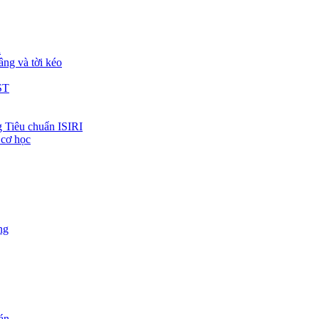
h
âng và tời kéo
ST
 Tiêu chuẩn ISIRI
 cơ học
ng
 án