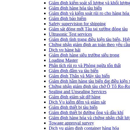
Giám định kiểm soát số lượng và khối lượn
Giám định hàng hóa tàu biển
Giám định và kiểm soát rủi ro cho hàng hóa 
Giám định bảo hiểm
Safety supervision for shipping
Giám sát đóng mới Tàu tại xưởng đóng tàu
Ultrasonic Test services
Giám định tình trạng điều kiện tàu biển, Hi
Chứng nhận giám định an toàn theo yêu cầu
Dịch vụ hàng hải
Giám định hàng siêu trường siêu trọng
Loading Master
Phân tích rủi ro và Phòng ngừa tổn thất
​Giám định đâm va tàu biển
Giám định Thân và Máy tàu biển
​Giám định hầm hàng tàu biển đạt điều kiện
Chứng nhận giám định tàu chở Ô Tô Ro-R
Sealing and Unsealing Services
Giám định giám sát dỡ hàng
Dịch Vụ kiểm đếm và giám sát
Giám định thiết bị tàu biển
Giám định thiết bị đường ống và dầu khí
Giám định hàng hóa và chứng nhận chất lư
Towage approval survey
Dịch vụ giám định container hàng hóa