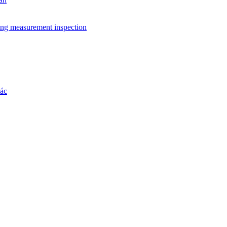
ing measurement inspection
hác