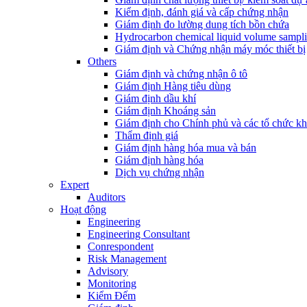
Kiểm định, đánh giá và cấp chứng nhận
Giám định đo lường dung tích bồn chứa
Hydrocarbon chemical liquid volume sampl
Giám định và Chứng nhận máy móc thiết bị
Others
Giám định và chứng nhận ô tô
Giám định Hàng tiêu dùng
Giám định dầu khí
Giám định Khoáng sản
Giám định cho Chính phủ và các tổ chức k
Thẩm định giá
Giám định hàng hóa mua và bán
Giám định hàng hóa
Dịch vụ chứng nhận
Expert
Auditors
Hoạt động
Engineering
Engineering Consultant
Conrespondent
Risk Management
Advisory
Monitoring
Kiểm Đếm