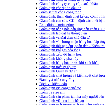
Giám định công ty cung cấp, xuất khẩu
Giám định các dự án đầu tư
Giám sát thi công công trình
Giám định, thẩm định thiết kế các công trìn
Giám định cần cẩu, Giám định các thiết bị n
Expedition engineering
Giám định hàng hóa đáp ứng tiêu chẩn GO
Giám định lắp đặt hệ thống điện
Giám định và Đại diện chủ đầu tư
Giám định và chứng nhận hàng hóa đáp ứng
Giám định thử nghiệm, phân tích - Kiểm tra
Giám định khí gas hóa lỏng
Giám định xếp/ dỡ hàng hóa
Giám định không phá hủy
Giám định hàng hóa trước khi xuất khẩu
Giám định thiết bị áp lực
Giám định Quản lý dự án
Giám định chất lượng và kiểm soát chất lượ
Đánh giá nhà cung ứng
Dịch vụ kiểm toán
Giám định gia công/ chế tạo
Kiểm tra siêu âm
Giám định sản phẩm tại nhà máy người bán
Giám định viên cơ khí chế tạo
Giám định chất lượng thiết bị/ kiểm soát dự