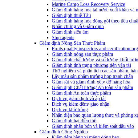
Marine Cargo Loss Recovery Service
Giám định hàng hóa tại nước xuất khẩu và 
Giám định thuê Tàu
Giám định hàng hóa đóng gói theo tiêu chuẩ
Nhân chứng và Giám định
Giám định siêu âm
Ship agents
Giám định Nông Sản Thực Phẩm
Fruits quality inspectors and certification or
Giám định nông sản thực phẩm
Giám định chất lượng và số lượng khối lượ
Giám định tình trạng phương tiện vận tải
Thử nghiệm và phân tích các sản phẩm, hàn
Lấy mẫu sản phẩm trường hợp tranh chấp
Giám sát và giám định xếp/ dỡ hàng hóa
Giám định Chất lượng/ An toàn sản phẩm
Giám định An toàn thực phẩm
Dịch vụ giám định và áp tải
Dịch vụ kiểm đếm/ giao nhận
Dịch vụ khử trùng
Nhận diện bảo quản lương thực và phóng x
Giám định hạt điều thô
Giám định phân bón và kiểm soát đầu vào
Giám định Công Nghiệp
Kiểm đếm hàng xi măng đóng bao