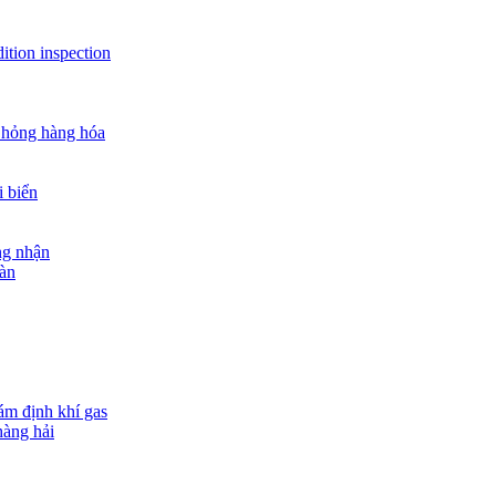
ition inspection
 hỏng hàng hóa
i biển
ng nhận
oàn
ám định khí gas
hàng hải