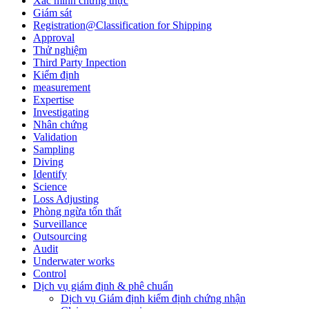
Xác minh chứng thực
Giám sát
Registration@Classification for Shipping
Approval
Thử nghiệm
Third Party Inpection
Kiểm định
measurement
Expertise
Investigating
Nhân chứng
Validation
Sampling
Diving
Identify
Science
Loss Adjusting
Phòng ngừa tổn thất
Surveillance
Outsourcing
Audit
Underwater works
Control
Dịch vụ giám định & phê chuẩn
Dịch vụ Giám định kiểm định chứng nhận