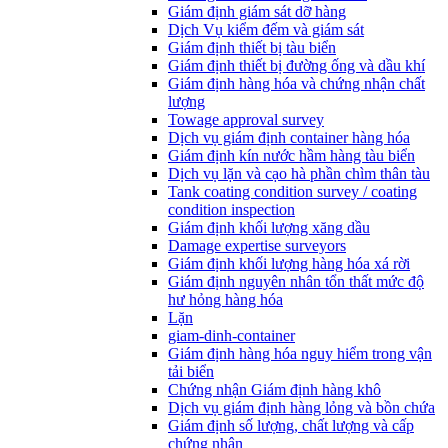
Giám định giám sát dỡ hàng
Dịch Vụ kiểm đếm và giám sát
Giám định thiết bị tàu biển
Giám định thiết bị đường ống và dầu khí
Giám định hàng hóa và chứng nhận chất
lượng
Towage approval survey
Dịch vụ giám định container hàng hóa
Giám định kín nước hầm hàng tàu biển
Dịch vụ lặn và cạo hà phần chìm thân tàu
Tank coating condition survey / coating
condition inspection
Giám định khối lượng xăng dầu
Damage expertise surveyors
Giám định khối lượng hàng hóa xá rời
Giám định nguyên nhân tổn thất mức độ
hư hỏng hàng hóa
Lặn
giam-dinh-container
Giám định hàng hóa nguy hiểm trong vận
tải biển
Chứng nhận Giám định hàng khô
Dịch vụ giám định hàng lỏng và bồn chứa
Giám định số lượng, chất lượng và cấp
chứng nhận