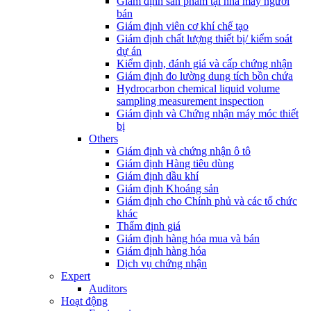
Giám định sản phẩm tại nhà máy người
bán
Giám định viên cơ khí chế tạo
Giám định chất lượng thiết bị/ kiểm soát
dự án
Kiểm định, đánh giá và cấp chứng nhận
Giám định đo lường dung tích bồn chứa
Hydrocarbon chemical liquid volume
sampling measurement inspection
Giám định và Chứng nhận máy móc thiết
bị
Others
Giám định và chứng nhận ô tô
Giám định Hàng tiêu dùng
Giám định dầu khí
Giám định Khoáng sản
Giám định cho Chính phủ và các tổ chức
khác
Thẩm định giá
Giám định hàng hóa mua và bán
Giám định hàng hóa
Dịch vụ chứng nhận
Expert
Auditors
Hoạt động