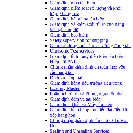
​Giám định mua tàu biển
Giám định kiểm soát số lượng và khối
lượng hàng hóa
Giám định hàng hóa tàu biển
Giám định và kiểm soát rủi ro cho hàng
hóa tại cảng dỡ
Giám định bảo hiểm
Safety supervision for shipping
Giám sát đóng mới Tàu tại xưởng đóng tàu
Ultrasonic Test services
Giám định tình trạng điều kiện tàu biển,
Hiệp hội PNI
Chứng nhận giám định an toàn theo yêu
cầu hãng tàu
Dịch vụ hàng hải
Giám định hàng siêu trường siêu trọng
Loading Master
Phân tích rủi ro và Phòng ngừa tổn thất
​Giám định đâm va tàu biển
Giám định Thân và Máy tàu biển
​Giám định hầm hàng tàu biển đạt điều kiện
xếp hàng hóa
Chứng nhận giám định tàu chở Ô Tô Ro-
Ro
Sealing and Unsealing Services