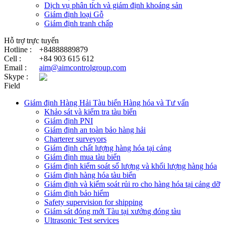
Dịch vụ phân tích và giám định khoáng sản
Giám định loại Gỗ
Giám định tranh chấp
Hỗ trợ trực tuyến
Hotline :
+84888889879
Cell :
+84 903 615 612
Email :
aim@aimcontrolgroup.com
Skype :
Field
Giám định Hàng Hải Tàu biển Hàng hóa và Tư vấn
Khảo sát và kiểm tra tàu biển
Giám định PNI
Giám định an toàn bảo hàng hải
Charterer surveyors
Giám định chất lượng hàng hóa tại cảng
​Giám định mua tàu biển
Giám định kiểm soát số lượng và khối lượng hàng hóa
Giám định hàng hóa tàu biển
Giám định và kiểm soát rủi ro cho hàng hóa tại cảng dỡ
Giám định bảo hiểm
Safety supervision for shipping
Giám sát đóng mới Tàu tại xưởng đóng tàu
Ultrasonic Test services