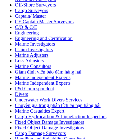
Off-Shore Surveyors
Cargo Surveyors
Captain/ Master
CE Captain Master Surveyors
C/O & C/E
Engineering
Engineering and Certification
Mairne Investigators
Claim Investigators
Marine Adjusters
Loss Adjusters
Marine Consultors
Giám định viên bảo đảm hàng hải
Marine Independent Experts
Marine Independent Experts
P&I Conrespondent
Divers
Underwater Work Divers Services
Chuyên gia trong phân tích tai nạn hàng hải
Marine Casualties Expert
Cargo Hydrocarbon & Liquefaction Inspectors
Fixed Object Damage Investigators
Fixed Object Damage Investigators
Cargo Damage Surveyors
Handling and Suitability Consultant