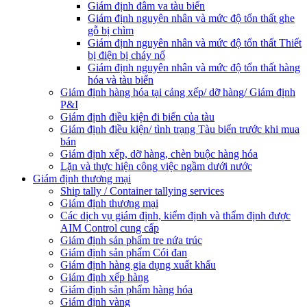
Giám định đâm va tàu biển
Giám định nguyên nhân và mức độ tổn thất ghe
gỗ bị chìm
Giám định nguyên nhân và mức độ tổn thất Thiết
bị điện bị cháy nổ
Giám định nguyên nhân và mức độ tổn thất hàng
hóa và tàu biển
Giám định hàng hóa tại cảng xếp/ dỡ hàng/ Giám định
P&I
Giám định điều kiện đi biển của tàu
Giám định điều kiện/ tình trạng Tàu biển trước khi mua
bán
Giám định xếp, dỡ hàng, chèn buộc hàng hóa
Lặn và thực hiện công việc ngầm dưới nước
Giám định thương mại
Ship tally / Container tallying services
Giám định thương mại
Các dịch vụ giám định, kiểm định và thẩm định được
AIM Control cung cấp
Giám định sản phẩm tre nứa trúc
Giám định sản phẩm Cói đan
Giám định hàng gia dụng xuất khẩu
Giám định xếp hàng
Giám định sản phẩm hàng hóa
Giám định vàng