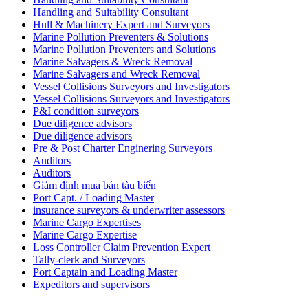
Handling and Suitability Consultant
Hull & Machinery Expert and Surveyors
Marine Pollution Preventers & Solutions
Marine Pollution Preventers and Solutions
Marine Salvagers & Wreck Removal
Marine Salvagers and Wreck Removal
Vessel Collisions Surveyors and Investigators
Vessel Collisions Surveyors and Investigators
P&I condition surveyors
Due diligence advisors
Due diligence advisors
Pre & Post Charter Enginering Surveyors
Auditors
Auditors
Giám định mua bán tàu biển
Port Capt. / Loading Master
insurance surveyors & underwriter assessors
Marine Cargo Expertises
Marine Cargo Expertise
Loss Controller Claim Prevention Expert
Tally-clerk and Surveyors
Port Captain and Loading Master
Expeditors and supervisors