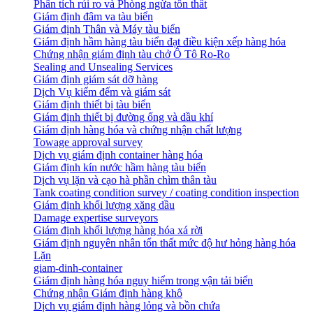
Phân tích rủi ro và Phòng ngừa tổn thất
​Giám định đâm va tàu biển
Giám định Thân và Máy tàu biển
​Giám định hầm hàng tàu biển đạt điều kiện xếp hàng hóa
Chứng nhận giám định tàu chở Ô Tô Ro-Ro
Sealing and Unsealing Services
Giám định giám sát dỡ hàng
Dịch Vụ kiểm đếm và giám sát
Giám định thiết bị tàu biển
Giám định thiết bị đường ống và dầu khí
Giám định hàng hóa và chứng nhận chất lượng
Towage approval survey
Dịch vụ giám định container hàng hóa
Giám định kín nước hầm hàng tàu biển
Dịch vụ lặn và cạo hà phần chìm thân tàu
Tank coating condition survey / coating condition inspection
Giám định khối lượng xăng dầu
Damage expertise surveyors
Giám định khối lượng hàng hóa xá rời
Giám định nguyên nhân tổn thất mức độ hư hỏng hàng hóa
Lặn
giam-dinh-container
Giám định hàng hóa nguy hiểm trong vận tải biển
Chứng nhận Giám định hàng khô
Dịch vụ giám định hàng lỏng và bồn chứa