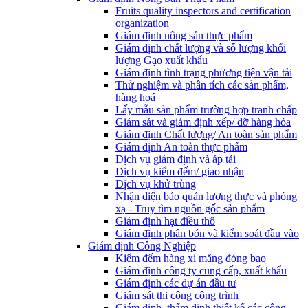
Fruits quality inspectors and certification
organization
Giám định nông sản thực phẩm
Giám định chất lượng và số lượng khối
lượng Gạo xuất khẩu
Giám định tình trạng phương tiện vận tải
Thử nghiệm và phân tích các sản phẩm,
hàng hoá
Lấy mẫu sản phẩm trường hợp tranh chấp
Giám sát và giám định xếp/ dỡ hàng hóa
Giám định Chất lượng/ An toàn sản phẩm
Giám định An toàn thực phẩm
Dịch vụ giám định và áp tải
Dịch vụ kiểm đếm/ giao nhận
Dịch vụ khử trùng
Nhận diện bảo quản lương thực và phóng
xạ - Truy tìm nguồn gốc sản phẩm
Giám định hạt điều thô
Giám định phân bón và kiểm soát đầu vào
Giám định Công Nghiệp
Kiểm đếm hàng xi măng đóng bao
Giám định công ty cung cấp, xuất khẩu
Giám định các dự án đầu tư
Giám sát thi công công trình
Giám định, thẩm định thiết kế các công