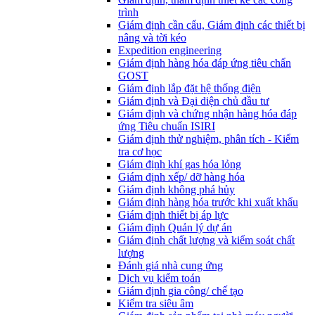
trình
Giám định cần cẩu, Giám định các thiết bị
nâng và tời kéo
Expedition engineering
Giám định hàng hóa đáp ứng tiêu chẩn
GOST
Giám định lắp đặt hệ thống điện
Giám định và Đại diện chủ đầu tư
Giám định và chứng nhận hàng hóa đáp
ứng Tiêu chuẩn ISIRI
Giám định thử nghiệm, phân tích - Kiểm
tra cơ học
Giám định khí gas hóa lỏng
Giám định xếp/ dỡ hàng hóa
Giám định không phá hủy
Giám định hàng hóa trước khi xuất khẩu
Giám định thiết bị áp lực
Giám định Quản lý dự án
Giám định chất lượng và kiểm soát chất
lượng
Đánh giá nhà cung ứng
Dịch vụ kiểm toán
Giám định gia công/ chế tạo
Kiểm tra siêu âm