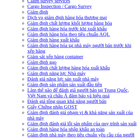
Claim survey services
Cargo Inspection / Cargo Survey
Giám định
Dịch vụ giám định hàng hóa thương mại
Giám định chất lượng khối lượng hàng hóa
Giám định hàng hóa trước khi xuất khẩu
Giám định hàng hóa theo tiêu chuẩn AQL
Giám định hàng xuất khẩu
Giám định hàng hóa tại nhà máy người bán trước khi
xếp hàng
Giám sát xếp hàng container
Giám định gạo
Giám định chất lượng hàng hóa xuất khẩu
Giám định năng lực Nhà máy
Đánh giá năng lực sản xuất nhà máy
Giám định sản phẩm sản xuất đầu tiên
Làm thế nào để đánh giá người bán tại Trung Quốc,
Việt Nam và châu Á đảm bảo và hiệu quả
Đánh giá tổng quan khả năng người bán
Giấy Chứng nhận GOST
Giám định đánh giá phạm vi & khả năng sản xuất của
nhà máy
Giám định đánh giá lỗi sản phẩm của quy trình sản xuất
Giám định hàng hóa nhập khẩu an toàn
Giám định nhà máy theo tiêu chuẩn yêu cầu của người