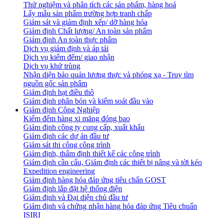
Thử nghiệm và phân tích các sản phẩm, hàng hoá
Lấy mẫu sản phẩm trường hợp tranh chấp
Giám sát và giám định xếp/ dỡ hàng hóa
Giám định Chất lượng/ An toàn sản phẩm
Giám định An toàn thực phẩm
Dịch vụ giám định và áp tải
Dịch vụ kiểm đếm/ giao nhận
Dịch vụ khử trùng
Nhận diện bảo quản lương thực và phóng xạ - Truy tìm
nguồn gốc sản phẩm
Giám định hạt điều thô
Giám định phân bón và kiểm soát đầu vào
Giám định Công Nghiệp
Kiểm đếm hàng xi măng đóng bao
Giám định công ty cung cấp, xuất khẩu
Giám định các dự án đầu tư
Giám sát thi công công trình
Giám định, thẩm định thiết kế các công trình
Giám định cần cẩu, Giám định các thiết bị nâng và tời kéo
Expedition engineering
Giám định hàng hóa đáp ứng tiêu chẩn GOST
Giám định lắp đặt hệ thống điện
Giám định và Đại diện chủ đầu tư
Giám định và chứng nhận hàng hóa đáp ứng Tiêu chuẩn
ISIRI