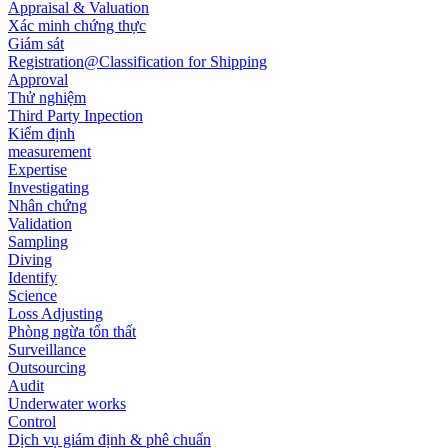
Appraisal & Valuation
Xác minh chứng thực
Giám sát
Registration@Classification for Shipping
Approval
Thử nghiệm
Third Party Inpection
Kiểm định
measurement
Expertise
Investigating
Nhân chứng
Validation
Sampling
Diving
Identify
Science
Loss Adjusting
Phòng ngừa tổn thất
Surveillance
Outsourcing
Audit
Underwater works
Control
Dịch vụ giám định & phê chuẩn