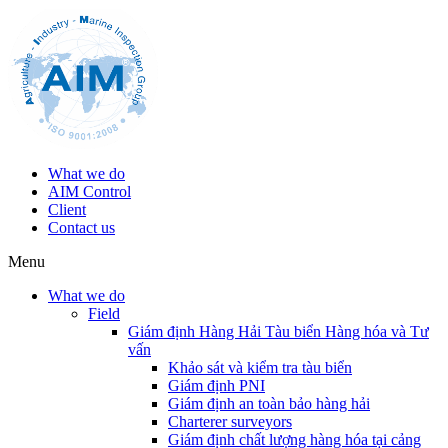
What we do
AIM Control
Client
Contact us
Menu
What we do
Field
Giám định Hàng Hải Tàu biển Hàng hóa và Tư
vấn
Khảo sát và kiểm tra tàu biển
Giám định PNI
Giám định an toàn bảo hàng hải
Charterer surveyors
Giám định chất lượng hàng hóa tại cảng