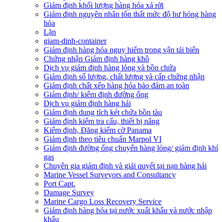
Giám định khối lượng hàng hóa xá rời
Giám định nguyên nhân tổn thất mức độ hư hỏng hàng
hóa
Lặn
giam-dinh-container
Giám định hàng hóa nguy hiểm trong vận tải biển
Chứng nhận Giám định hàng khô
Dịch vụ giám định hàng lỏng và bồn chứa
Giám định số lượng, chất lượng và cấp chứng nhận
Giám định chất xếp hàng hóa bảo đảm an toàn
Giám định/ kiểm định đường ống
Dịch vụ giám định hàng hải
Giám định dung tích két chứa bồn tàu
Giám định kiểm tra cẩu, thiết bị nâng
Kiểm định, Đăng kiểm cờ Panama
Giám định theo tiêu chuẩn Marpol VI
Giám định đường ống chuyển hàng lỏng/ giám định khí
gas
Chuyên gia giám định và giải quyết tại nạn hàng hải
Marine Vessel Surveyors and Consultancy
Port Capt.
Damage Survey
Marine Cargo Loss Recovery Service
Giám định hàng hóa tại nước xuất khẩu và nước nhập
khẩu