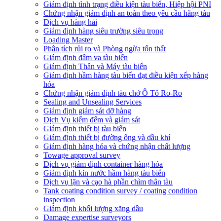
Giám định tình trạng điều kiện tàu biển, Hiệp hội PNI
Chứng nhận giám định an toàn theo yêu cầu hãng tàu
Dịch vụ hàng hải
Giám định hàng siêu trường siêu trọng
Loading Master
Phân tích rủi ro và Phòng ngừa tổn thất
​Giám định đâm va tàu biển
Giám định Thân và Máy tàu biển
​Giám định hầm hàng tàu biển đạt điều kiện xếp hàng
hóa
Chứng nhận giám định tàu chở Ô Tô Ro-Ro
Sealing and Unsealing Services
Giám định giám sát dỡ hàng
Dịch Vụ kiểm đếm và giám sát
Giám định thiết bị tàu biển
Giám định thiết bị đường ống và dầu khí
Giám định hàng hóa và chứng nhận chất lượng
Towage approval survey
Dịch vụ giám định container hàng hóa
Giám định kín nước hầm hàng tàu biển
Dịch vụ lặn và cạo hà phần chìm thân tàu
Tank coating condition survey / coating condition
inspection
Giám định khối lượng xăng dầu
Damage expertise surveyors