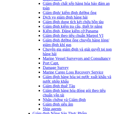
Giám định chất xếp hàng hóa bảo đảm an
toàn
Giám định/ kiểm định đường ống
Dịch vụ giám định hàng hải
Giám định dung tích két chứa bồn tàu
Giám định kiểm tra cẩu, thiết bị nâng
Kiểm định, Đăng kiểm cờ Panama
Giám định theo tiêu chuẩn Marpol VI
Giám định đường ống chuyển hàng lỏng/
giám định khí gas
Chuyên gia giám định và giải quyết tại nạn
hàng hải
Marine Vessel Surveyors and Consultancy
Port Capt.
Damage Survey
Marine Cargo Loss Recovery Service
Giám định hàng hóa tại nước xuất khẩu và
nước nhập khẩu
Giám định thuê Tàu
Giám định hàng hóa đóng gói theo tiêu
chuẩn vận tải
Nhân chứng và Giám định
Giám định siêu âm
Ship agents
Giám định Nông Sản Thực Phẩm