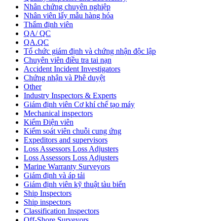
Nhân chứng chuyên nghiệp
Nhân viên lấy mẫu hàng hóa
Thẩm định viên
QA/ QC
QA.QC
Tổ chức giám định và chứng nhận độc lập
Chuyên viên điều tra tai nạn
Accident Incident Investigators
Chứng nhận và Phê duyệt
Other
Industry Inspectors & Experts
Giám định viên Cơ khí chế tạo máy
Mechanical inspectors
Kiểm Điện viên
Kiểm soát viên chuỗi cung ứng
Expeditors and supervisors
Loss Assessors Loss Adjusters
Loss Assessors Loss Adjusters
Marine Warranty Surveyors
Giám định và áp tải
Giám định viên kỹ thuật tàu biển
Ship Inspectors
Ship inspectors
Classification Inspectors
Off-Shore Surveyors