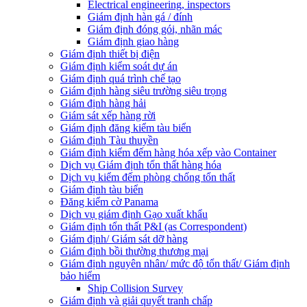
Electrical engineering, inspectors
Giám định hàn gá / đính
Giám định đóng gói, nhãn mác
Giám định giao hàng
Giám định thiết bị điện
Giám định kiểm soát dự án
Giám định quá trình chế tạo
Giám định hàng siêu trường siêu trọng
Giám định hàng hải
Giám sát xếp hàng rời
Giám định đăng kiểm tàu biển
Giám định Tàu thuyền
Giám định kiểm đếm hàng hóa xếp vào Container
Dịch vụ Giám định tổn thất hàng hóa
Dịch vụ kiểm đếm phòng chống tổn thất
Giám định tàu biển
Đăng kiểm cờ Panama
Dịch vụ giám định Gạo xuất khẩu
Giám định tổn thất P&I (as Correspondent)
Giám định/ Giám sát dỡ hàng
Giám định bồi thường thương mại
Giám định nguyên nhân/ mức độ tổn thất/ Giám định
bảo hiểm
Ship Collision Survey
Giám định và giải quyết tranh chấp