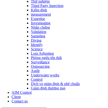
Thử nghiệm
Third Party Inpection
Kiểm định
measurement
Expertise
Investigating
Nhân chứng
Validation
Sampling
Diving
Identify
Science
Loss Adjusting
Phòng ngừa tổn thất
Surveillance
Outsourcing
Audit
Underwater works
Control
Dịch vụ giám định & phê chuẩn
Giám định thương mại
AIM Control
Client
Contact us