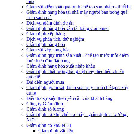
mua
Giám sát kiểm soát quá trình chế tạo sản phẩm - thiết bị
Giám định hàng hóa tại nhà máy người bán trong quá
trình sản xuất
Dịch vụ giám định dự án
Giám định hàng hóa vận tải bằng Container
Giám định xếp hàng
Dịch vụ phân tích, thử nghiệm
Giám định hàng hóa
Giám sát xếp hàng hóa
Giám định quy trình sản xuất - chế tạo trước thời điểm
thực hiện đơn đặt hàng
Giám định hàng hóa xuất nhập khẩu
Giám định chất lượng hàng dệt may theo tiêu chuẩn
quốc tế
Đại diện người mua
Giám định, giám sát, kiểm soát quy trình chế tạo - xây
dựng
Điều tra sự kiện theo yêu cầu của khách hàng
Công ty Giám định
Giám định số lượng
Giám định cơ khí, chế tạo máy - giám định tại xưởng-
NDT
Giám định cơ khí/ NDT
Giám định vật liệu