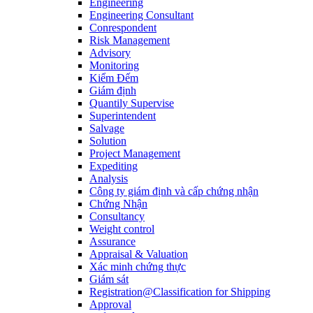
Engineering
Engineering Consultant
Conrespondent
Risk Management
Advisory
Monitoring
Kiểm Đếm
Giám định
Quantily Supervise
Superintendent
Salvage
Solution
Project Management
Expediting
Analysis
Công ty giám định và cấp chứng nhận
Chứng Nhận
Consultancy
Weight control
Assurance
Appraisal & Valuation
Xác minh chứng thực
Giám sát
Registration@Classification for Shipping
Approval