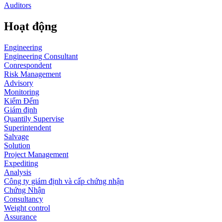
Auditors
Hoạt động
Engineering
Engineering Consultant
Conrespondent
Risk Management
Advisory
Monitoring
Kiểm Đếm
Giám định
Quantily Supervise
Superintendent
Salvage
Solution
Project Management
Expediting
Analysis
Công ty giám định và cấp chứng nhận
Chứng Nhận
Consultancy
Weight control
Assurance