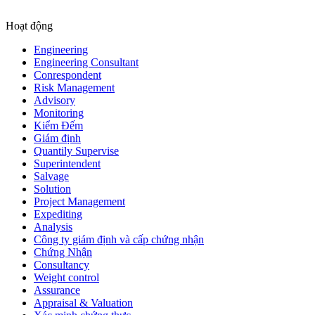
Hoạt động
Engineering
Engineering Consultant
Conrespondent
Risk Management
Advisory
Monitoring
Kiểm Đếm
Giám định
Quantily Supervise
Superintendent
Salvage
Solution
Project Management
Expediting
Analysis
Công ty giám định và cấp chứng nhận
Chứng Nhận
Consultancy
Weight control
Assurance
Appraisal & Valuation