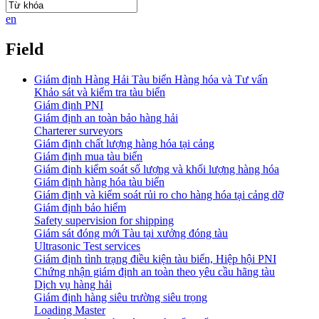
en
Field
Giám định Hàng Hải Tàu biển Hàng hóa và Tư vấn
Khảo sát và kiểm tra tàu biển
Giám định PNI
Giám định an toàn bảo hàng hải
Charterer surveyors
Giám định chất lượng hàng hóa tại cảng
​Giám định mua tàu biển
Giám định kiểm soát số lượng và khối lượng hàng hóa
Giám định hàng hóa tàu biển
Giám định và kiểm soát rủi ro cho hàng hóa tại cảng dỡ
Giám định bảo hiểm
Safety supervision for shipping
Giám sát đóng mới Tàu tại xưởng đóng tàu
Ultrasonic Test services
Giám định tình trạng điều kiện tàu biển, Hiệp hội PNI
Chứng nhận giám định an toàn theo yêu cầu hãng tàu
Dịch vụ hàng hải
Giám định hàng siêu trường siêu trọng
Loading Master