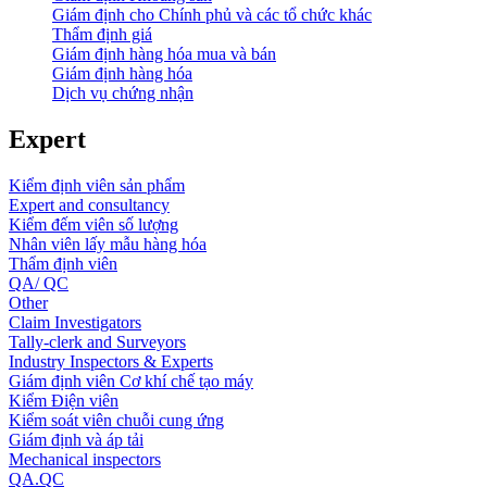
Giám định cho Chính phủ và các tổ chức khác
Thẩm định giá
Giám định hàng hóa mua và bán
Giám định hàng hóa
Dịch vụ chứng nhận
Expert
Kiểm định viên sản phẩm
Expert and consultancy
Kiểm đếm viên số lượng
Nhân viên lấy mẫu hàng hóa
Thẩm định viên
QA/ QC
Other
Claim Investigators
Tally-clerk and Surveyors
Industry Inspectors & Experts
Giám định viên Cơ khí chế tạo máy
Kiểm Điện viên
Kiểm soát viên chuỗi cung ứng
Giám định và áp tải
Mechanical inspectors
QA.QC