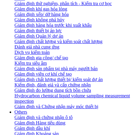
Giám định thử nghiệm, phân tích - Kiểm tra cơ học
Giám định khí gas hóa lỏng
Giám định xếp/ dỡ hàng hóa
Giám định không phá hủy
Giám định hàng hóa trước khi xuất khẩu
Giám định thiết bị áp lực
Giám định Quản lý dự án
Giám định chất lượng và kiểm soát chất lượng
Đánh giá nhà cung ứng
Dịch vụ kiểm toán
Giám định gia công/ chế tạo
Kiểm tra siêu âm
Giám định sản phẩm tại nhà máy người bán
Giám định viên cơ khí chế tạo
Giám định chất lượng thiết bị/ kiểm soát dự án
Kiểm định, đánh giá và cấp chứng nhận
Giám định đo lường dung tích bồn chứa
Hydrocarbon chemical liquid volume sampling measurement
inspection
Giám định và Chứng nhận máy móc thiết bị
Others
Giám định và chứng nhận ô tô
Giám định Hàng tiêu dùng
Giám định dầu khí
Giám định Khoáng sản