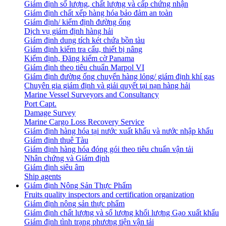
Giám định số lượng, chất lượng và cấp chứng nhận
Giám định chất xếp hàng hóa bảo đảm an toàn
Giám định/ kiểm định đường ống
Dịch vụ giám định hàng hải
Giám định dung tích két chứa bồn tàu
Giám định kiểm tra cẩu, thiết bị nâng
Kiểm định, Đăng kiểm cờ Panama
Giám định theo tiêu chuẩn Marpol VI
Giám định đường ống chuyển hàng lỏng/ giám định khí gas
Chuyên gia giám định và giải quyết tại nạn hàng hải
Marine Vessel Surveyors and Consultancy
Port Capt.
Damage Survey
Marine Cargo Loss Recovery Service
Giám định hàng hóa tại nước xuất khẩu và nước nhập khẩu
Giám định thuê Tàu
Giám định hàng hóa đóng gói theo tiêu chuẩn vận tải
Nhân chứng và Giám định
Giám định siêu âm
Ship agents
Giám định Nông Sản Thực Phẩm
Fruits quality inspectors and certification organization
Giám định nông sản thực phẩm
Giám định chất lượng và số lượng khối lượng Gạo xuất khẩu
Giám định tình trạng phương tiện vận tải