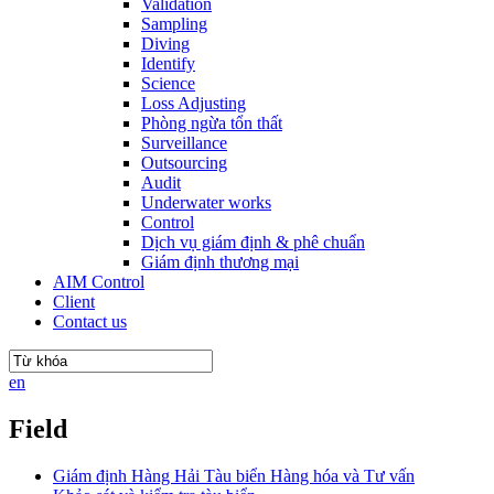
Validation
Sampling
Diving
Identify
Science
Loss Adjusting
Phòng ngừa tổn thất
Surveillance
Outsourcing
Audit
Underwater works
Control
Dịch vụ giám định & phê chuẩn
Giám định thương mại
AIM Control
Client
Contact us
en
Field
Giám định Hàng Hải Tàu biển Hàng hóa và Tư vấn