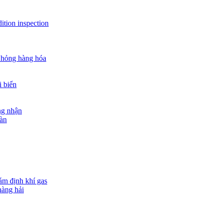
ition inspection
 hỏng hàng hóa
i biển
ng nhận
oàn
ám định khí gas
hàng hải