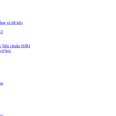
h
âng và tời kéo
ST
 Tiêu chuẩn ISIRI
 cơ học
ng
 án