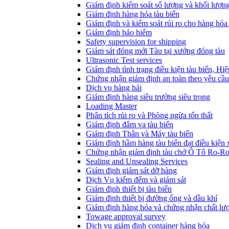
Giám định kiểm soát số lượng và khối lượn
Giám định hàng hóa tàu biển
Giám định và kiểm soát rủi ro cho hàng hóa 
Giám định bảo hiểm
Safety supervision for shipping
Giám sát đóng mới Tàu tại xưởng đóng tàu
Ultrasonic Test services
Giám định tình trạng điều kiện tàu biển, Hi
Chứng nhận giám định an toàn theo yêu cầu
Dịch vụ hàng hải
Giám định hàng siêu trường siêu trọng
Loading Master
Phân tích rủi ro và Phòng ngừa tổn thất
​Giám định đâm va tàu biển
Giám định Thân và Máy tàu biển
​Giám định hầm hàng tàu biển đạt điều kiện
Chứng nhận giám định tàu chở Ô Tô Ro-R
Sealing and Unsealing Services
Giám định giám sát dỡ hàng
Dịch Vụ kiểm đếm và giám sát
Giám định thiết bị tàu biển
Giám định thiết bị đường ống và dầu khí
Giám định hàng hóa và chứng nhận chất lư
Towage approval survey
Dịch vụ giám định container hàng hóa