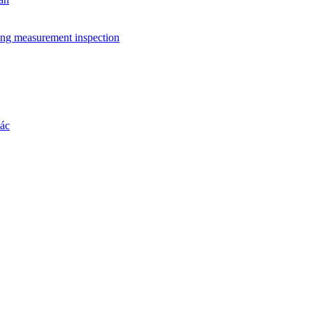
ing measurement inspection
hác