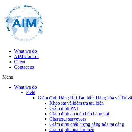
What we do
AIM Control
Client
Contact us
Menu
What we do
Field
Giám định Hàng Hải Tàu biển Hàng hóa và Tư v
Khảo sát và kiểm tra tàu biển
Giám định PNI
Giám định an toàn bảo hàng hải
Charterer surveyors
Giám định chất lượng hàng hóa tại cảng
​Giám định mua tàu biển