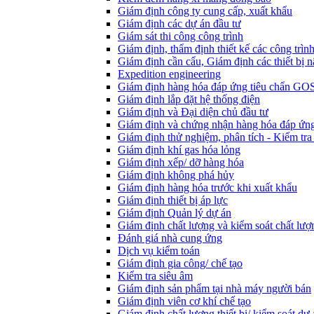
Giám định công ty cung cấp, xuất khẩu
Giám định các dự án đầu tư
Giám sát thi công công trình
Giám định, thẩm định thiết kế các công trìn
Giám định cần cẩu, Giám định các thiết bị n
Expedition engineering
Giám định hàng hóa đáp ứng tiêu chẩn GO
Giám định lắp đặt hệ thống điện
Giám định và Đại diện chủ đầu tư
Giám định và chứng nhận hàng hóa đáp ứng
Giám định thử nghiệm, phân tích - Kiểm tra
Giám định khí gas hóa lỏng
Giám định xếp/ dỡ hàng hóa
Giám định không phá hủy
Giám định hàng hóa trước khi xuất khẩu
Giám định thiết bị áp lực
Giám định Quản lý dự án
Giám định chất lượng và kiểm soát chất lượ
Đánh giá nhà cung ứng
Dịch vụ kiểm toán
Giám định gia công/ chế tạo
Kiểm tra siêu âm
Giám định sản phẩm tại nhà máy người bán
Giám định viên cơ khí chế tạo
Giám định chất lượng thiết bị/ kiểm soát dự