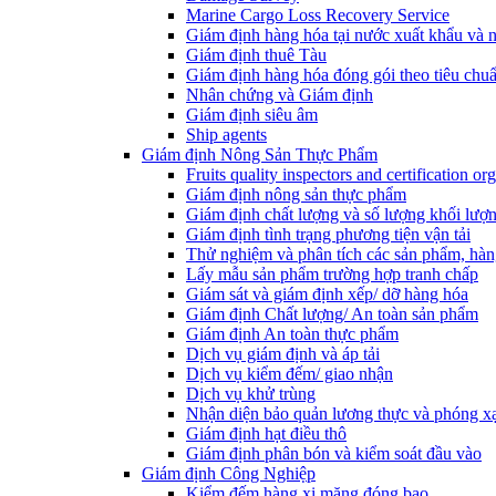
Marine Cargo Loss Recovery Service
Giám định hàng hóa tại nước xuất khẩu và 
Giám định thuê Tàu
Giám định hàng hóa đóng gói theo tiêu chuẩ
Nhân chứng và Giám định
Giám định siêu âm
Ship agents
Giám định Nông Sản Thực Phẩm
Fruits quality inspectors and certification or
Giám định nông sản thực phẩm
Giám định chất lượng và số lượng khối lượ
Giám định tình trạng phương tiện vận tải
Thử nghiệm và phân tích các sản phẩm, hàn
Lấy mẫu sản phẩm trường hợp tranh chấp
Giám sát và giám định xếp/ dỡ hàng hóa
Giám định Chất lượng/ An toàn sản phẩm
Giám định An toàn thực phẩm
Dịch vụ giám định và áp tải
Dịch vụ kiểm đếm/ giao nhận
Dịch vụ khử trùng
Nhận diện bảo quản lương thực và phóng x
Giám định hạt điều thô
Giám định phân bón và kiểm soát đầu vào
Giám định Công Nghiệp
Kiểm đếm hàng xi măng đóng bao