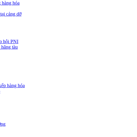
g hàng hóa
tại cảng dỡ
ệp hội PNI
 hãng tàu
 xếp hàng hóa
o
ợng