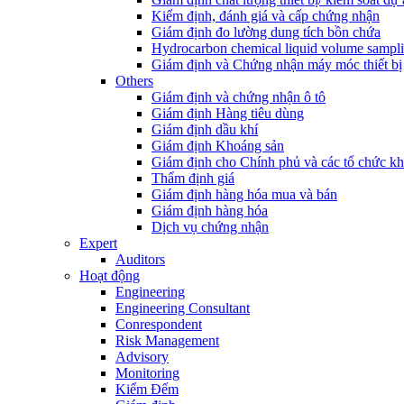
Kiểm định, đánh giá và cấp chứng nhận
Giám định đo lường dung tích bồn chứa
Hydrocarbon chemical liquid volume sampl
Giám định và Chứng nhận máy móc thiết bị
Others
Giám định và chứng nhận ô tô
Giám định Hàng tiêu dùng
Giám định dầu khí
Giám định Khoáng sản
Giám định cho Chính phủ và các tổ chức k
Thẩm định giá
Giám định hàng hóa mua và bán
Giám định hàng hóa
Dịch vụ chứng nhận
Expert
Auditors
Hoạt động
Engineering
Engineering Consultant
Conrespondent
Risk Management
Advisory
Monitoring
Kiểm Đếm