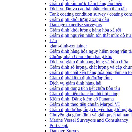
Giám định kín nước hầm hàng tàu biển
Dịch vụ lặn và cạo hà phần chìm thân tàu
Tank coating condition survey / coating cond
Giám định khối lượng xăng dầu
Damage expertise surveyors
Giám định khối lượng hàng hóa xá rời
Giám định nguyên nhân tổn thất mức độ hư
Lặn
giam-dinh-container
Giám định hàng hóa nguy hiểm trong vận tả
Chứng nhận Giám định hàng khô
Dịch vụ giám định hàng lỏng và bồn chứa
Giám định số lượng, chất lượng và cấp chứ
Giám định chất xếp hàng hóa bảo đảm an t
Giám định/ kiểm định đường ống
Dịch vụ giám định hàng hải
Giám định dung tích két chứa bồn tàu
Giám định kiểm tra cẩu, thiết bị nâng
Kiểm định, Đăng kiểm cờ Panama
Giám định theo tiêu chuẩn Marpol VI
Giám định đường ống chuyển hàng lỏng/ gi
Chuyên gia giám định và giải quyết tại nạn 
Marine Vessel Surveyors and Consultancy
Port Capt.
Damage Survey