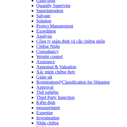
Giám định
Quantily Supervise
Superintendent
Salvage
Solution
Project Management
Expediting
Analysis
Công ty giám định và cấp chứng nhận
Chứng Nhận
Consultancy
Weight control
Assurance
Appraisal & Valuation
Xác minh chứng thực
Giám sát
Registration@Classification for Shipping
Approval
Thử nghiệm
Third Party Inpection
Kiểm định
measurement
Expertise
Investigating
Nhân chứng