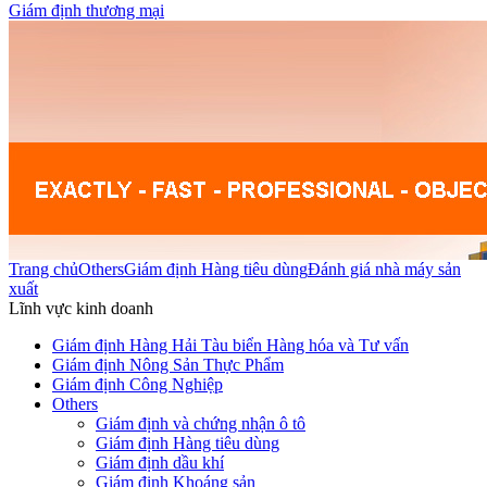
Giám định thương mại
Trang chủ
Others
Giám định Hàng tiêu dùng
Đánh giá nhà máy sản
xuất
Lĩnh vực kinh doanh
Giám định Hàng Hải Tàu biển Hàng hóa và Tư vấn
Giám định Nông Sản Thực Phẩm
Giám định Công Nghiệp
Others
Giám định và chứng nhận ô tô
Giám định Hàng tiêu dùng
Giám định dầu khí
Giám định Khoáng sản