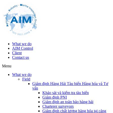
What we do
AIM Control
Client
Contact us
Menu
What we do
Field
Giám định Hàng Hải Tàu biển Hàng hóa và Tư
vấn
Khảo sát và kiểm tra tàu biển
Giám định PNI
Giám định an toàn bảo hàng hải
Charterer surveyors
Giám định chất lượng hàng hóa tại cảng