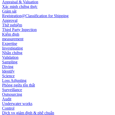
Appraisal & Valuation
Xác minh chứng thực
Giám sát
Registration@Classification for Shipping
Approval
Thử nghiệm
Third Party Inpection
Kiểm định
measurement
Expertise
Investigating
Nhân chứng
Validation
Sampling
Diving
Identify
Science
Loss Adjusting
Phòng ngừa tổn thất
Surveillance
Outsourcing
Audit
Underwater works
Control
Dịch vụ giám định & phê chuẩn