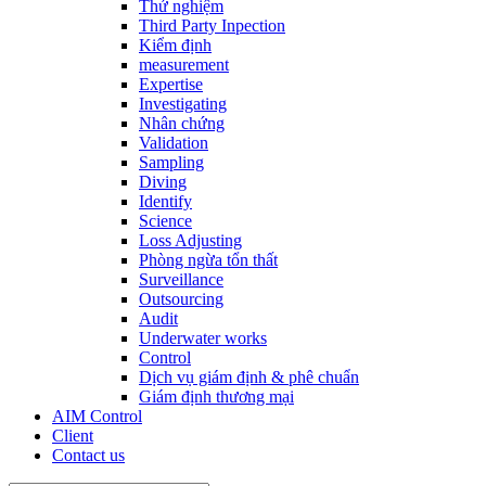
Thử nghiệm
Third Party Inpection
Kiểm định
measurement
Expertise
Investigating
Nhân chứng
Validation
Sampling
Diving
Identify
Science
Loss Adjusting
Phòng ngừa tổn thất
Surveillance
Outsourcing
Audit
Underwater works
Control
Dịch vụ giám định & phê chuẩn
Giám định thương mại
AIM Control
Client
Contact us