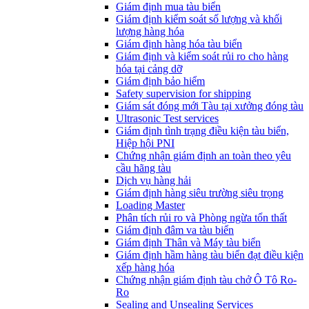
​Giám định mua tàu biển
Giám định kiểm soát số lượng và khối
lượng hàng hóa
Giám định hàng hóa tàu biển
Giám định và kiểm soát rủi ro cho hàng
hóa tại cảng dỡ
Giám định bảo hiểm
Safety supervision for shipping
Giám sát đóng mới Tàu tại xưởng đóng tàu
Ultrasonic Test services
Giám định tình trạng điều kiện tàu biển,
Hiệp hội PNI
Chứng nhận giám định an toàn theo yêu
cầu hãng tàu
Dịch vụ hàng hải
Giám định hàng siêu trường siêu trọng
Loading Master
Phân tích rủi ro và Phòng ngừa tổn thất
​Giám định đâm va tàu biển
Giám định Thân và Máy tàu biển
​Giám định hầm hàng tàu biển đạt điều kiện
xếp hàng hóa
Chứng nhận giám định tàu chở Ô Tô Ro-
Ro
Sealing and Unsealing Services