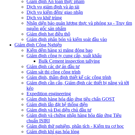
Giám định An toàn thực phẩm
Dịch vụ giám định và áp tải
Dịch vụ kiểm đếm/ giao nhận
Dịch vụ khử trùng
Nhận diện bảo quản lương thực và phóng xạ - Truy tìm
nguồn gốc sản phẩm
Giám định hạt điều thô
Giám định phân bón và kiểm soát đầu vào
Giám định Công Nghiệp
Kiểm đếm hàng xi măng đóng bao
Giám định công ty cung cấp, xuất khẩu
Bulk Cement inspection tallying
Giám định các dự án đầu tư
Giám sát thi công công trình
Giám định, thẩm định thiết kế các công trình
Giám định cần cẩu, Giám định các thiết bị nâng và tời
kéo
Expedition engineering
Giám định hàng hóa đáp ứng tiêu chẩn GOST
Giám định lắp đặt hệ thống điện
Giám định và Đại diện chủ đầu tư
Giám định và chứng nhận hàng hóa đáp ứng Tiêu
chuẩn ISIRI
Giám định thử nghiệm, phân tích - Kiểm tra cơ học
Giám định khí gas hóa lỏng