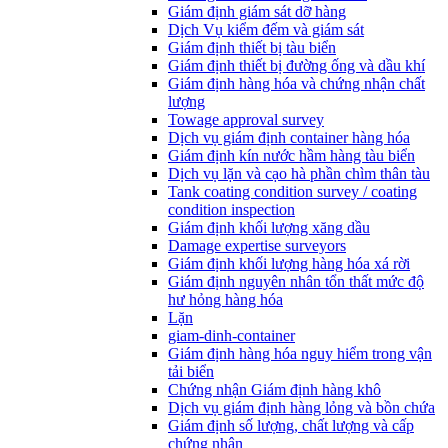
Giám định giám sát dỡ hàng
Dịch Vụ kiểm đếm và giám sát
Giám định thiết bị tàu biển
Giám định thiết bị đường ống và dầu khí
Giám định hàng hóa và chứng nhận chất
lượng
Towage approval survey
Dịch vụ giám định container hàng hóa
Giám định kín nước hầm hàng tàu biển
Dịch vụ lặn và cạo hà phần chìm thân tàu
Tank coating condition survey / coating
condition inspection
Giám định khối lượng xăng dầu
Damage expertise surveyors
Giám định khối lượng hàng hóa xá rời
Giám định nguyên nhân tổn thất mức độ
hư hỏng hàng hóa
Lặn
giam-dinh-container
Giám định hàng hóa nguy hiểm trong vận
tải biển
Chứng nhận Giám định hàng khô
Dịch vụ giám định hàng lỏng và bồn chứa
Giám định số lượng, chất lượng và cấp
chứng nhận