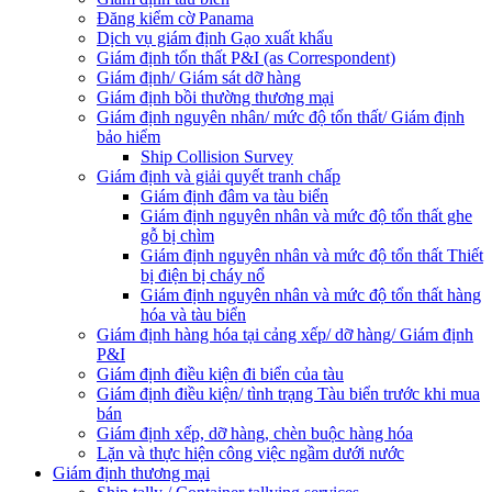
Đăng kiểm cờ Panama
Dịch vụ giám định Gạo xuất khẩu
Giám định tổn thất P&I (as Correspondent)
Giám định/ Giám sát dỡ hàng
Giám định bồi thường thương mại
Giám định nguyên nhân/ mức độ tổn thất/ Giám định
bảo hiểm
Ship Collision Survey
Giám định và giải quyết tranh chấp
Giám định đâm va tàu biển
Giám định nguyên nhân và mức độ tổn thất ghe
gỗ bị chìm
Giám định nguyên nhân và mức độ tổn thất Thiết
bị điện bị cháy nổ
Giám định nguyên nhân và mức độ tổn thất hàng
hóa và tàu biển
Giám định hàng hóa tại cảng xếp/ dỡ hàng/ Giám định
P&I
Giám định điều kiện đi biển của tàu
Giám định điều kiện/ tình trạng Tàu biển trước khi mua
bán
Giám định xếp, dỡ hàng, chèn buộc hàng hóa
Lặn và thực hiện công việc ngầm dưới nước
Giám định thương mại