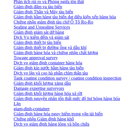
Phân tích rủi ro và Phòng ngừa tổn thất
​Giám định đâm va tàu biển
Giám định Thân và Máy tàu biển
​Giám định hầm hàng tàu biển đạt điều kiện xếp hàng hóa
Chứng nhận giám định tàu chở Ô Tô Ro-Ro
Sealing and Unsealing Services
Giám định giám sát dỡ hàng
Dịch Vụ kiểm đếm và giám sát
Giám định thiết bị tàu biển
Giám định thiết bị đường ống và dầu khí
Giám định hàng hóa và chứng nhận chất lượng
Towage approval survey
Dịch vụ giám định container hàng hóa
Giám định kín nước hầm hàng tàu biển
Dịch vụ lặn và cạo hà phần chìm thân tàu
Tank coating condition survey / coating condition inspection
Giám định khối lượng xăng dầu
Damage expertise surveyors
Giám định khối lượng hàng hóa xá rời
Giám định nguyên nhân tổn thất mức độ hư hỏng hàng hóa
Lặn
giam-dinh-container
Giám định hàng hóa nguy hiểm trong vận tải biển
Chứng nhận Giám định hàng khô
Dịch vụ giám định hàng lỏng và bồn chứa