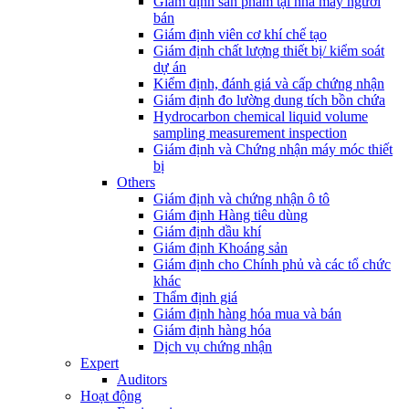
Giám định sản phẩm tại nhà máy người
bán
Giám định viên cơ khí chế tạo
Giám định chất lượng thiết bị/ kiểm soát
dự án
Kiểm định, đánh giá và cấp chứng nhận
Giám định đo lường dung tích bồn chứa
Hydrocarbon chemical liquid volume
sampling measurement inspection
Giám định và Chứng nhận máy móc thiết
bị
Others
Giám định và chứng nhận ô tô
Giám định Hàng tiêu dùng
Giám định dầu khí
Giám định Khoáng sản
Giám định cho Chính phủ và các tổ chức
khác
Thẩm định giá
Giám định hàng hóa mua và bán
Giám định hàng hóa
Dịch vụ chứng nhận
Expert
Auditors
Hoạt động