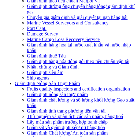
Giám định theo tiêu chuẩn Marpol VI
Giám định đường ống chuyển hàng lỏng/ giám định khí
gas
Chuyên gia giám định và giải quyết tại nạn hàng hải
Marine Vessel Surveyors and Consultancy
Port Capt.
Damage Survey
Marine Cargo Loss Recovery Service
Giám định hàng hóa tại nước xuất khẩu và nước nhập
khẩu
Giám định thuê Tàu
Giám định hàng hóa đóng gói theo tiêu chuẩn vận tải
Nhân chứng và Giám định
Giám định siêu âm
Ship agents
Giám định Nông Sản Thực Phẩm
Fruits quality inspectors and certification organization
Giám định nông sản thực phẩm
Giám định chất lượng và số lượng khối lượng Gạo xuất
khẩu
Giám định tình trạng phương tiện vận tải
Thử nghiệm và phân tích các sản phẩm, hàng hoá
Lấy mẫu sản phẩm trường hợp tranh chấp
Giám sát và giám định xếp/ dỡ hàng hóa
Giám định Chất lượng/ An toàn sản phẩm