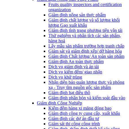
Fruits quality inspectors and certification
organization
Giám định nông sản thực phẩm
Giám định chất lượng và số lượng khối
lượng Gạo xuất khẩu
Giám định tình trạng phương tiện vận tải
Thử nghiệm và phân tích các sản phẩm,
hàng hoá
Lấy mẫu sản phẩm trường hợp tranh chấp
Giám sát và giám định xếp/ dỡ hàng hóa
Giám định Chất lượng/ An toàn sản phẩm
Giám định An toàn thực phẩm
Dịch vụ giám định và áp tải
Dịch vụ kiểm đếm/ giao nhận
Dịch vụ khử trùng
Nhận diện bảo quản lương thực và phóng
xạ - Truy tìm nguồn gốc sản phẩm
Giám định hạt điều thô
Giám định phân bón và kiểm soát đầu vào
Giám định Công Nghiệp
Kiểm đếm hàng xi măng đóng bao
Giám định công ty cung cấp, xuất khẩu
Giám định các dự án đầu tư
Giám sát thi công công trình
Giám định, thẩm định thiết kế các công