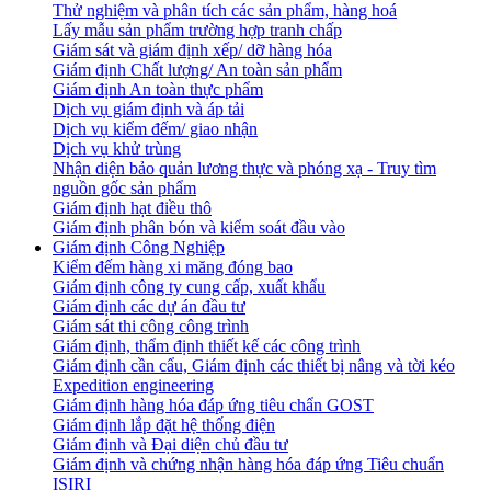
Thử nghiệm và phân tích các sản phẩm, hàng hoá
Lấy mẫu sản phẩm trường hợp tranh chấp
Giám sát và giám định xếp/ dỡ hàng hóa
Giám định Chất lượng/ An toàn sản phẩm
Giám định An toàn thực phẩm
Dịch vụ giám định và áp tải
Dịch vụ kiểm đếm/ giao nhận
Dịch vụ khử trùng
Nhận diện bảo quản lương thực và phóng xạ - Truy tìm
nguồn gốc sản phẩm
Giám định hạt điều thô
Giám định phân bón và kiểm soát đầu vào
Giám định Công Nghiệp
Kiểm đếm hàng xi măng đóng bao
Giám định công ty cung cấp, xuất khẩu
Giám định các dự án đầu tư
Giám sát thi công công trình
Giám định, thẩm định thiết kế các công trình
Giám định cần cẩu, Giám định các thiết bị nâng và tời kéo
Expedition engineering
Giám định hàng hóa đáp ứng tiêu chẩn GOST
Giám định lắp đặt hệ thống điện
Giám định và Đại diện chủ đầu tư
Giám định và chứng nhận hàng hóa đáp ứng Tiêu chuẩn
ISIRI