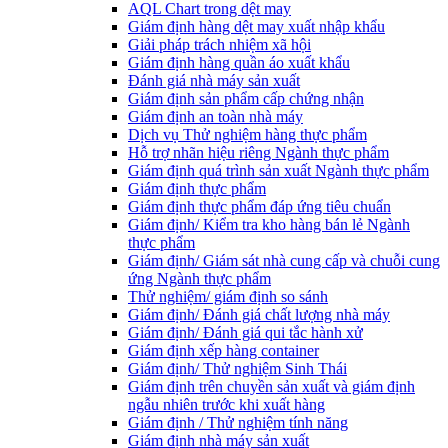
AQL Chart trong dệt may
Giám định hàng dệt may xuất nhập khẩu
Giải pháp trách nhiệm xã hội
Giám định hàng quần áo xuất khẩu
Đánh giá nhà máy sản xuất
Giám định sản phẩm cấp chứng nhận
Giám định an toàn nhà máy
Dịch vụ Thử nghiệm hàng thực phẩm
Hỗ trợ nhãn hiệu riêng Ngành thực phẩm
Giám định quá trình sản xuất Ngành thực phẩm
Giám định thực phẩm
Giám định thực phẩm đáp ứng tiêu chuẩn
Giám định/ Kiểm tra kho hàng bán lẻ Ngành
thực phẩm
Giám định/ Giám sát nhà cung cấp và chuỗi cung
ứng Ngành thực phẩm
Thử nghiệm/ giám định so sánh
Giám định/ Đánh giá chất lượng nhà máy
Giám định/ Đánh giá qui tắc hành xử
Giám định xếp hàng container
Giám định/ Thử nghiệm Sinh Thái
Giám định trên chuyền sản xuất và giám định
ngẫu nhiên trước khi xuất hàng
Giám định / Thử nghiệm tính năng
Giám định nhà máy sản xuất