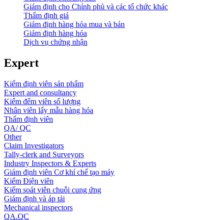
Giám định cho Chính phủ và các tổ chức khác
Thẩm định giá
Giám định hàng hóa mua và bán
Giám định hàng hóa
Dịch vụ chứng nhận
Expert
Kiểm định viên sản phẩm
Expert and consultancy
Kiểm đếm viên số lượng
Nhân viên lấy mẫu hàng hóa
Thẩm định viên
QA/ QC
Other
Claim Investigators
Tally-clerk and Surveyors
Industry Inspectors & Experts
Giám định viên Cơ khí chế tạo máy
Kiểm Điện viên
Kiểm soát viên chuỗi cung ứng
Giám định và áp tải
Mechanical inspectors
QA.QC