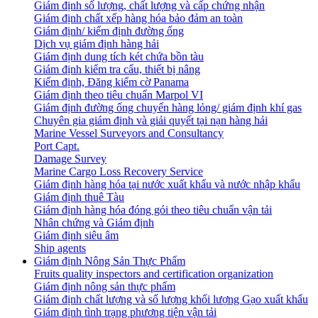
Giám định số lượng, chất lượng và cấp chứng nhận
Giám định chất xếp hàng hóa bảo đảm an toàn
Giám định/ kiểm định đường ống
Dịch vụ giám định hàng hải
Giám định dung tích két chứa bồn tàu
Giám định kiểm tra cẩu, thiết bị nâng
Kiểm định, Đăng kiểm cờ Panama
Giám định theo tiêu chuẩn Marpol VI
Giám định đường ống chuyển hàng lỏng/ giám định khí gas
Chuyên gia giám định và giải quyết tại nạn hàng hải
Marine Vessel Surveyors and Consultancy
Port Capt.
Damage Survey
Marine Cargo Loss Recovery Service
Giám định hàng hóa tại nước xuất khẩu và nước nhập khẩu
Giám định thuê Tàu
Giám định hàng hóa đóng gói theo tiêu chuẩn vận tải
Nhân chứng và Giám định
Giám định siêu âm
Ship agents
Giám định Nông Sản Thực Phẩm
Fruits quality inspectors and certification organization
Giám định nông sản thực phẩm
Giám định chất lượng và số lượng khối lượng Gạo xuất khẩu
Giám định tình trạng phương tiện vận tải