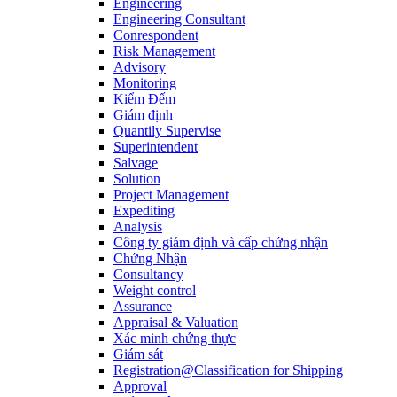
Engineering
Engineering Consultant
Conrespondent
Risk Management
Advisory
Monitoring
Kiểm Đếm
Giám định
Quantily Supervise
Superintendent
Salvage
Solution
Project Management
Expediting
Analysis
Công ty giám định và cấp chứng nhận
Chứng Nhận
Consultancy
Weight control
Assurance
Appraisal & Valuation
Xác minh chứng thực
Giám sát
Registration@Classification for Shipping
Approval