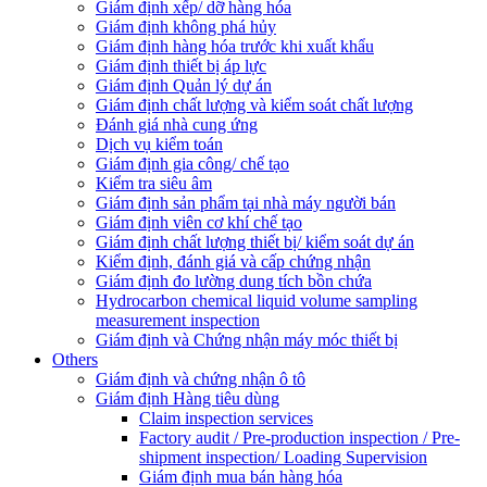
Giám định xếp/ dỡ hàng hóa
Giám định không phá hủy
Giám định hàng hóa trước khi xuất khẩu
Giám định thiết bị áp lực
Giám định Quản lý dự án
Giám định chất lượng và kiểm soát chất lượng
Đánh giá nhà cung ứng
Dịch vụ kiểm toán
Giám định gia công/ chế tạo
Kiểm tra siêu âm
Giám định sản phẩm tại nhà máy người bán
Giám định viên cơ khí chế tạo
Giám định chất lượng thiết bị/ kiểm soát dự án
Kiểm định, đánh giá và cấp chứng nhận
Giám định đo lường dung tích bồn chứa
Hydrocarbon chemical liquid volume sampling
measurement inspection
Giám định và Chứng nhận máy móc thiết bị
Others
Giám định và chứng nhận ô tô
Giám định Hàng tiêu dùng
Claim inspection services
Factory audit / Pre-production inspection / Pre-
shipment inspection/ Loading Supervision
Giám định mua bán hàng hóa