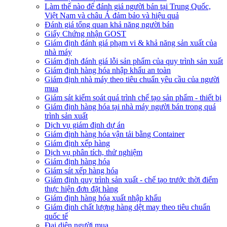
Làm thế nào để đánh giá người bán tại Trung Quốc,
Việt Nam và châu Á đảm bảo và hiệu quả
Đánh giá tổng quan khả năng người bán
Giấy Chứng nhận GOST
Giám định đánh giá phạm vi & khả năng sản xuất của
nhà máy
Giám định đánh giá lỗi sản phẩm của quy trình sản xuất
Giám định hàng hóa nhập khẩu an toàn
Giám định nhà máy theo tiêu chuẩn yêu cầu của người
mua
Giám sát kiểm soát quá trình chế tạo sản phẩm - thiết bị
Giám định hàng hóa tại nhà máy người bán trong quá
trình sản xuất
Dịch vụ giám định dự án
Giám định hàng hóa vận tải bằng Container
Giám định xếp hàng
Dịch vụ phân tích, thử nghiệm
Giám định hàng hóa
Giám sát xếp hàng hóa
Giám định quy trình sản xuất - chế tạo trước thời điểm
thực hiện đơn đặt hàng
Giám định hàng hóa xuất nhập khẩu
Giám định chất lượng hàng dệt may theo tiêu chuẩn
quốc tế
Đại diện người mua