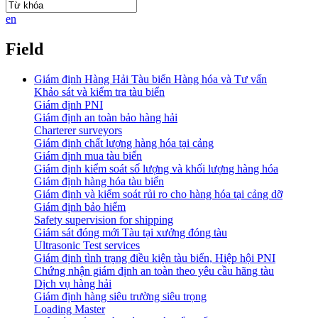
en
Field
Giám định Hàng Hải Tàu biển Hàng hóa và Tư vấn
Khảo sát và kiểm tra tàu biển
Giám định PNI
Giám định an toàn bảo hàng hải
Charterer surveyors
Giám định chất lượng hàng hóa tại cảng
​Giám định mua tàu biển
Giám định kiểm soát số lượng và khối lượng hàng hóa
Giám định hàng hóa tàu biển
Giám định và kiểm soát rủi ro cho hàng hóa tại cảng dỡ
Giám định bảo hiểm
Safety supervision for shipping
Giám sát đóng mới Tàu tại xưởng đóng tàu
Ultrasonic Test services
Giám định tình trạng điều kiện tàu biển, Hiệp hội PNI
Chứng nhận giám định an toàn theo yêu cầu hãng tàu
Dịch vụ hàng hải
Giám định hàng siêu trường siêu trọng
Loading Master