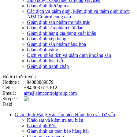
Ship tally / Container tallying services
Giám định thương mại
Các dịch vụ giám định, kiểm định và thẩm định được
AIM Control cung cấp
Giám định sản phẩm tre nứa trúc
Giám định sản phẩm Cói đan
Giám định hàng gia dụng xuất khẩu
Giám định xếp hàng
Giám định sản phẩm hàng hóa
Giám định vàng
Dịch vụ phân tích và giám định khoáng sản
Giám định loại Gỗ
Giám định tranh chấp
Hỗ trợ trực tuyến
Hotline :
+84888889879
Cell :
+84 903 615 612
Email :
aim@aimcontrolgroup.com
Skype :
Field
Giám định Hàng Hải Tàu biển Hàng hóa và Tư vấn
Khảo sát và kiểm tra tàu biển
Giám định PNI
Giám định an toàn bảo hàng hải
Charterer surveyors