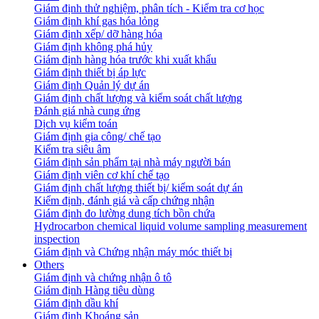
Giám định thử nghiệm, phân tích - Kiểm tra cơ học
Giám định khí gas hóa lỏng
Giám định xếp/ dỡ hàng hóa
Giám định không phá hủy
Giám định hàng hóa trước khi xuất khẩu
Giám định thiết bị áp lực
Giám định Quản lý dự án
Giám định chất lượng và kiểm soát chất lượng
Đánh giá nhà cung ứng
Dịch vụ kiểm toán
Giám định gia công/ chế tạo
Kiểm tra siêu âm
Giám định sản phẩm tại nhà máy người bán
Giám định viên cơ khí chế tạo
Giám định chất lượng thiết bị/ kiểm soát dự án
Kiểm định, đánh giá và cấp chứng nhận
Giám định đo lường dung tích bồn chứa
Hydrocarbon chemical liquid volume sampling measurement
inspection
Giám định và Chứng nhận máy móc thiết bị
Others
Giám định và chứng nhận ô tô
Giám định Hàng tiêu dùng
Giám định dầu khí
Giám định Khoáng sản