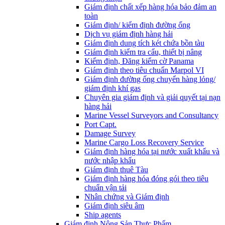
Giám định chất xếp hàng hóa bảo đảm an
toàn
Giám định/ kiểm định đường ống
Dịch vụ giám định hàng hải
Giám định dung tích két chứa bồn tàu
Giám định kiểm tra cẩu, thiết bị nâng
Kiểm định, Đăng kiểm cờ Panama
Giám định theo tiêu chuẩn Marpol VI
Giám định đường ống chuyển hàng lỏng/
giám định khí gas
Chuyên gia giám định và giải quyết tại nạn
hàng hải
Marine Vessel Surveyors and Consultancy
Port Capt.
Damage Survey
Marine Cargo Loss Recovery Service
Giám định hàng hóa tại nước xuất khẩu và
nước nhập khẩu
Giám định thuê Tàu
Giám định hàng hóa đóng gói theo tiêu
chuẩn vận tải
Nhân chứng và Giám định
Giám định siêu âm
Ship agents
Giám định Nông Sản Thực Phẩm