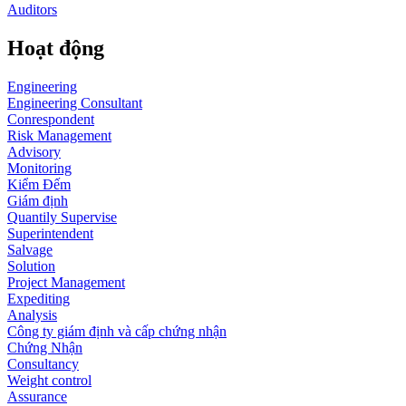
Auditors
Hoạt động
Engineering
Engineering Consultant
Conrespondent
Risk Management
Advisory
Monitoring
Kiểm Đếm
Giám định
Quantily Supervise
Superintendent
Salvage
Solution
Project Management
Expediting
Analysis
Công ty giám định và cấp chứng nhận
Chứng Nhận
Consultancy
Weight control
Assurance