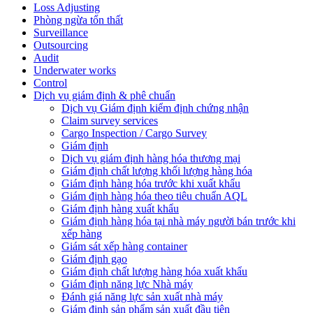
Loss Adjusting
Phòng ngừa tổn thất
Surveillance
Outsourcing
Audit
Underwater works
Control
Dịch vụ giám định & phê chuẩn
Dịch vụ Giám định kiểm định chứng nhận
Claim survey services
Cargo Inspection / Cargo Survey
Giám định
Dịch vụ giám định hàng hóa thương mại
Giám định chất lượng khối lượng hàng hóa
Giám định hàng hóa trước khi xuất khẩu
Giám định hàng hóa theo tiêu chuẩn AQL
Giám định hàng xuất khẩu
Giám định hàng hóa tại nhà máy người bán trước khi
xếp hàng
Giám sát xếp hàng container
Giám định gạo
Giám định chất lượng hàng hóa xuất khẩu
Giám định năng lực Nhà máy
Đánh giá năng lực sản xuất nhà máy
Giám định sản phẩm sản xuất đầu tiên