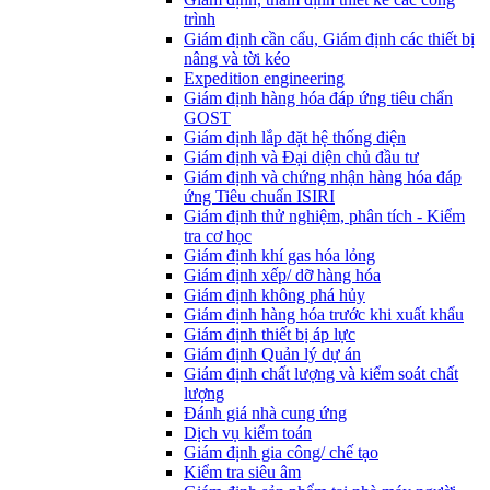
trình
Giám định cần cẩu, Giám định các thiết bị
nâng và tời kéo
Expedition engineering
Giám định hàng hóa đáp ứng tiêu chẩn
GOST
Giám định lắp đặt hệ thống điện
Giám định và Đại diện chủ đầu tư
Giám định và chứng nhận hàng hóa đáp
ứng Tiêu chuẩn ISIRI
Giám định thử nghiệm, phân tích - Kiểm
tra cơ học
Giám định khí gas hóa lỏng
Giám định xếp/ dỡ hàng hóa
Giám định không phá hủy
Giám định hàng hóa trước khi xuất khẩu
Giám định thiết bị áp lực
Giám định Quản lý dự án
Giám định chất lượng và kiểm soát chất
lượng
Đánh giá nhà cung ứng
Dịch vụ kiểm toán
Giám định gia công/ chế tạo
Kiểm tra siêu âm