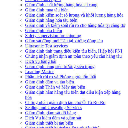
Giám định chất lượng hàng hóa tại cảng
​Giám định mua tàu biển
Giám định kiểm soát số lượng và khối lượng hàng hóa
Giám định hàng hóa tàu biển
Giám định và kiểm soát rủi ro cho hàng hóa tại cảng dỡ
Giám định bảo hiểm
Safety supervision for shipping
Giám sát đóng mới Tàu tại xưởng đóng tàu
Ultrasonic Test services
Giám định tình trạng điều kiện tàu biển, Hiệp hội PNI
Chứng nhận giám định an toàn theo yêu cầu hãng tàu
Dịch vụ hàng hải
Giám định hàng siêu trường siêu trọng
Loading Master
Phân tích rủi ro và Phòng ngừa tổn thất
​Giám định đâm va tàu biển
Giám định Thân và Máy tàu biển
​Giám định hầm hàng tàu biển đạt điều kiện xếp hàng
hóa
Chứng nhận giám định tàu chở Ô Tô Ro-Ro
Sealing and Unsealing Services
Giám định giám sát dỡ hàng
Dịch Vụ kiểm đếm và giám sát
Giám định thiết bị tàu biển