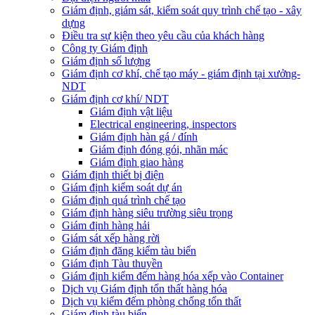
Giám định, giám sát, kiểm soát quy trình chế tạo - xây
dựng
Điều tra sự kiện theo yêu cầu của khách hàng
Công ty Giám định
Giám định số lượng
Giám định cơ khí, chế tạo máy - giám định tại xưởng-
NDT
Giám định cơ khí/ NDT
Giám định vật liệu
Electrical engineering, inspectors
Giám định hàn gá / đính
Giám định đóng gói, nhãn mác
Giám định giao hàng
Giám định thiết bị điện
Giám định kiểm soát dự án
Giám định quá trình chế tạo
Giám định hàng siêu trường siêu trọng
Giám định hàng hải
Giám sát xếp hàng rời
Giám định đăng kiểm tàu biển
Giám định Tàu thuyền
Giám định kiểm đếm hàng hóa xếp vào Container
Dịch vụ Giám định tổn thất hàng hóa
Dịch vụ kiểm đếm phòng chống tổn thất
Giám định tàu biển