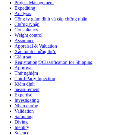
Project Management
Expediting
Analysis
Công ty giám định và cấp chứng nhận
Chứng Nhận
Consultancy
Weight control
Assurance
Appraisal & Valuation
Xác minh chứng thực
Giám sát
Registration@Classification for Shipping
Approval
Thử nghiệm
Third Party Inpection
Kiểm định
measurement
Expertise
Investigating
Nhân chứng
Validation
Sampling
Diving
Identify
Science