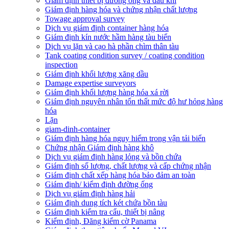
Giám định thiết bị đường ống và dầu khí
Giám định hàng hóa và chứng nhận chất lượng
Towage approval survey
Dịch vụ giám định container hàng hóa
Giám định kín nước hầm hàng tàu biển
Dịch vụ lặn và cạo hà phần chìm thân tàu
Tank coating condition survey / coating condition
inspection
Giám định khối lượng xăng dầu
Damage expertise surveyors
Giám định khối lượng hàng hóa xá rời
Giám định nguyên nhân tổn thất mức độ hư hỏng hàng
hóa
Lặn
giam-dinh-container
Giám định hàng hóa nguy hiểm trong vận tải biển
Chứng nhận Giám định hàng khô
Dịch vụ giám định hàng lỏng và bồn chứa
Giám định số lượng, chất lượng và cấp chứng nhận
Giám định chất xếp hàng hóa bảo đảm an toàn
Giám định/ kiểm định đường ống
Dịch vụ giám định hàng hải
Giám định dung tích két chứa bồn tàu
Giám định kiểm tra cẩu, thiết bị nâng
Kiểm định, Đăng kiểm cờ Panama