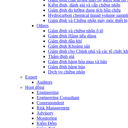
Kiểm định, đánh giá và cấp chứng nhận
Giám định đo lường dung tích bồn chứa
Hydrocarbon chemical liquid volume sampl
Giám định và Chứng nhận máy móc thiết bị
Others
Giám định và chứng nhận ô tô
Giám định Hàng tiêu dùng
Giám định dầu khí
Giám định Khoáng sản
Giám định cho Chính phủ và các tổ chức k
Thẩm định giá
Giám định hàng hóa mua và bán
Giám định hàng hóa
Dịch vụ chứng nhận
Expert
Auditors
Hoạt động
Engineering
Engineering Consultant
Conrespondent
Risk Management
Advisory
Monitoring
Kiểm Đếm