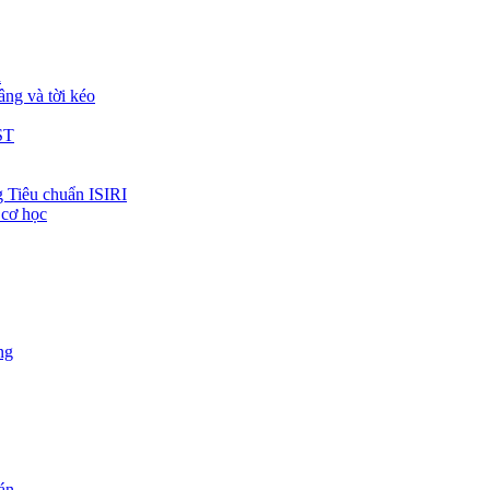
h
âng và tời kéo
ST
 Tiêu chuẩn ISIRI
 cơ học
ng
 án