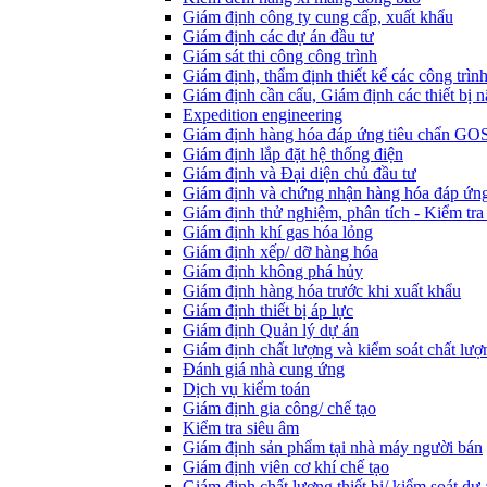
Giám định công ty cung cấp, xuất khẩu
Giám định các dự án đầu tư
Giám sát thi công công trình
Giám định, thẩm định thiết kế các công trìn
Giám định cần cẩu, Giám định các thiết bị n
Expedition engineering
Giám định hàng hóa đáp ứng tiêu chẩn GO
Giám định lắp đặt hệ thống điện
Giám định và Đại diện chủ đầu tư
Giám định và chứng nhận hàng hóa đáp ứng
Giám định thử nghiệm, phân tích - Kiểm tra
Giám định khí gas hóa lỏng
Giám định xếp/ dỡ hàng hóa
Giám định không phá hủy
Giám định hàng hóa trước khi xuất khẩu
Giám định thiết bị áp lực
Giám định Quản lý dự án
Giám định chất lượng và kiểm soát chất lượ
Đánh giá nhà cung ứng
Dịch vụ kiểm toán
Giám định gia công/ chế tạo
Kiểm tra siêu âm
Giám định sản phẩm tại nhà máy người bán
Giám định viên cơ khí chế tạo
Giám định chất lượng thiết bị/ kiểm soát dự