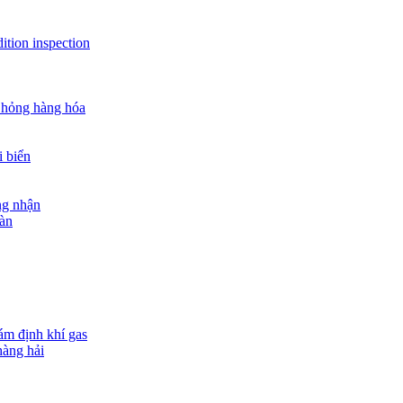
ition inspection
 hỏng hàng hóa
i biển
ng nhận
oàn
ám định khí gas
hàng hải