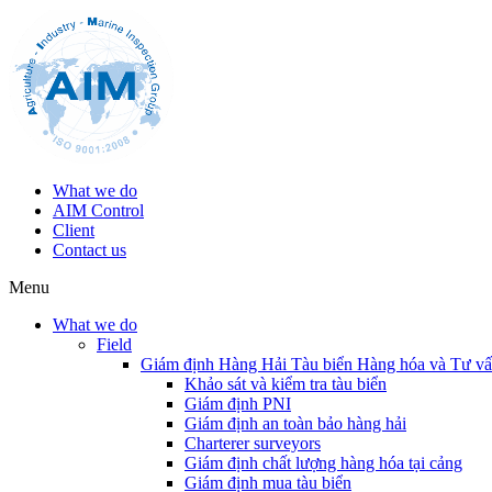
What we do
AIM Control
Client
Contact us
Menu
What we do
Field
Giám định Hàng Hải Tàu biển Hàng hóa và Tư v
Khảo sát và kiểm tra tàu biển
Giám định PNI
Giám định an toàn bảo hàng hải
Charterer surveyors
Giám định chất lượng hàng hóa tại cảng
​Giám định mua tàu biển