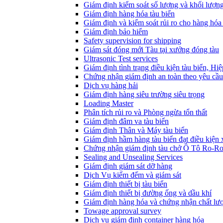
Giám định kiểm soát số lượng và khối lượn
Giám định hàng hóa tàu biển
Giám định và kiểm soát rủi ro cho hàng hóa 
Giám định bảo hiểm
Safety supervision for shipping
Giám sát đóng mới Tàu tại xưởng đóng tàu
Ultrasonic Test services
Giám định tình trạng điều kiện tàu biển, Hi
Chứng nhận giám định an toàn theo yêu cầu
Dịch vụ hàng hải
Giám định hàng siêu trường siêu trọng
Loading Master
Phân tích rủi ro và Phòng ngừa tổn thất
​Giám định đâm va tàu biển
Giám định Thân và Máy tàu biển
​Giám định hầm hàng tàu biển đạt điều kiện
Chứng nhận giám định tàu chở Ô Tô Ro-R
Sealing and Unsealing Services
Giám định giám sát dỡ hàng
Dịch Vụ kiểm đếm và giám sát
Giám định thiết bị tàu biển
Giám định thiết bị đường ống và dầu khí
Giám định hàng hóa và chứng nhận chất lư
Towage approval survey
Dịch vụ giám định container hàng hóa