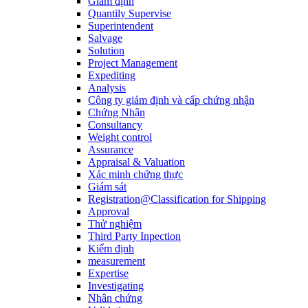
Giám định
Quantily Supervise
Superintendent
Salvage
Solution
Project Management
Expediting
Analysis
Công ty giám định và cấp chứng nhận
Chứng Nhận
Consultancy
Weight control
Assurance
Appraisal & Valuation
Xác minh chứng thực
Giám sát
Registration@Classification for Shipping
Approval
Thử nghiệm
Third Party Inpection
Kiểm định
measurement
Expertise
Investigating
Nhân chứng