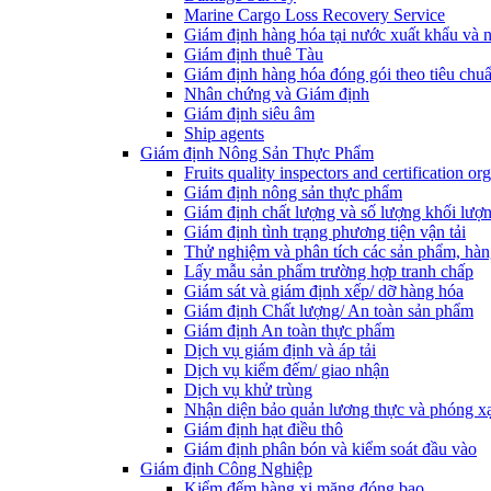
Marine Cargo Loss Recovery Service
Giám định hàng hóa tại nước xuất khẩu và 
Giám định thuê Tàu
Giám định hàng hóa đóng gói theo tiêu chuẩ
Nhân chứng và Giám định
Giám định siêu âm
Ship agents
Giám định Nông Sản Thực Phẩm
Fruits quality inspectors and certification or
Giám định nông sản thực phẩm
Giám định chất lượng và số lượng khối lượ
Giám định tình trạng phương tiện vận tải
Thử nghiệm và phân tích các sản phẩm, hàn
Lấy mẫu sản phẩm trường hợp tranh chấp
Giám sát và giám định xếp/ dỡ hàng hóa
Giám định Chất lượng/ An toàn sản phẩm
Giám định An toàn thực phẩm
Dịch vụ giám định và áp tải
Dịch vụ kiểm đếm/ giao nhận
Dịch vụ khử trùng
Nhận diện bảo quản lương thực và phóng x
Giám định hạt điều thô
Giám định phân bón và kiểm soát đầu vào
Giám định Công Nghiệp
Kiểm đếm hàng xi măng đóng bao