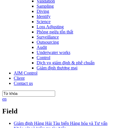
Validation
Sampling
Diving
Identify
Science
Loss Adjusting
Phòng ngừa tổn thất
Surveillance
Outsourcing
Audit
Underwater works
Control
Dịch vụ giám định & phê chuẩn
Giám định thương mại
AIM Control
Client
Contact us
en
Field
Giám định Hàng Hải Tàu biển Hàng hóa và Tư vấn