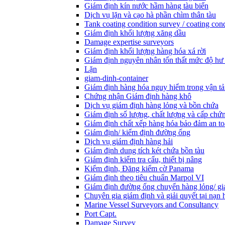
Giám định kín nước hầm hàng tàu biển
Dịch vụ lặn và cạo hà phần chìm thân tàu
Tank coating condition survey / coating cond
Giám định khối lượng xăng dầu
Damage expertise surveyors
Giám định khối lượng hàng hóa xá rời
Giám định nguyên nhân tổn thất mức độ hư
Lặn
giam-dinh-container
Giám định hàng hóa nguy hiểm trong vận tả
Chứng nhận Giám định hàng khô
Dịch vụ giám định hàng lỏng và bồn chứa
Giám định số lượng, chất lượng và cấp chứ
Giám định chất xếp hàng hóa bảo đảm an t
Giám định/ kiểm định đường ống
Dịch vụ giám định hàng hải
Giám định dung tích két chứa bồn tàu
Giám định kiểm tra cẩu, thiết bị nâng
Kiểm định, Đăng kiểm cờ Panama
Giám định theo tiêu chuẩn Marpol VI
Giám định đường ống chuyển hàng lỏng/ gi
Chuyên gia giám định và giải quyết tại nạn 
Marine Vessel Surveyors and Consultancy
Port Capt.
Damage Survey