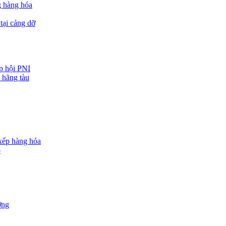
g hàng hóa
tại cảng dỡ
ệp hội PNI
 hãng tàu
 xếp hàng hóa
o
ợng