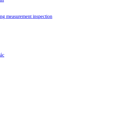
ing measurement inspection
hác