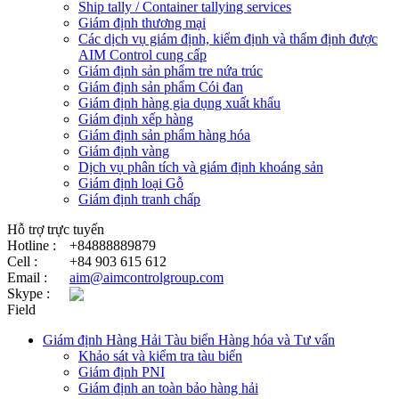
Ship tally / Container tallying services
Giám định thương mại
Các dịch vụ giám định, kiểm định và thẩm định được
AIM Control cung cấp
Giám định sản phẩm tre nứa trúc
Giám định sản phẩm Cói đan
Giám định hàng gia dụng xuất khẩu
Giám định xếp hàng
Giám định sản phẩm hàng hóa
Giám định vàng
Dịch vụ phân tích và giám định khoáng sản
Giám định loại Gỗ
Giám định tranh chấp
Hỗ trợ trực tuyến
Hotline :
+84888889879
Cell :
+84 903 615 612
Email :
aim@aimcontrolgroup.com
Skype :
Field
Giám định Hàng Hải Tàu biển Hàng hóa và Tư vấn
Khảo sát và kiểm tra tàu biển
Giám định PNI
Giám định an toàn bảo hàng hải