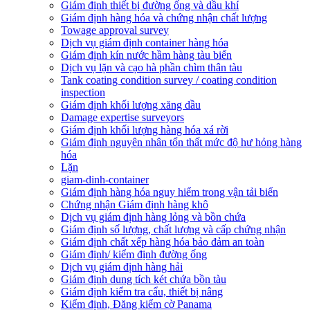
Giám định thiết bị đường ống và dầu khí
Giám định hàng hóa và chứng nhận chất lượng
Towage approval survey
Dịch vụ giám định container hàng hóa
Giám định kín nước hầm hàng tàu biển
Dịch vụ lặn và cạo hà phần chìm thân tàu
Tank coating condition survey / coating condition
inspection
Giám định khối lượng xăng dầu
Damage expertise surveyors
Giám định khối lượng hàng hóa xá rời
Giám định nguyên nhân tổn thất mức độ hư hỏng hàng
hóa
Lặn
giam-dinh-container
Giám định hàng hóa nguy hiểm trong vận tải biển
Chứng nhận Giám định hàng khô
Dịch vụ giám định hàng lỏng và bồn chứa
Giám định số lượng, chất lượng và cấp chứng nhận
Giám định chất xếp hàng hóa bảo đảm an toàn
Giám định/ kiểm định đường ống
Dịch vụ giám định hàng hải
Giám định dung tích két chứa bồn tàu
Giám định kiểm tra cẩu, thiết bị nâng
Kiểm định, Đăng kiểm cờ Panama