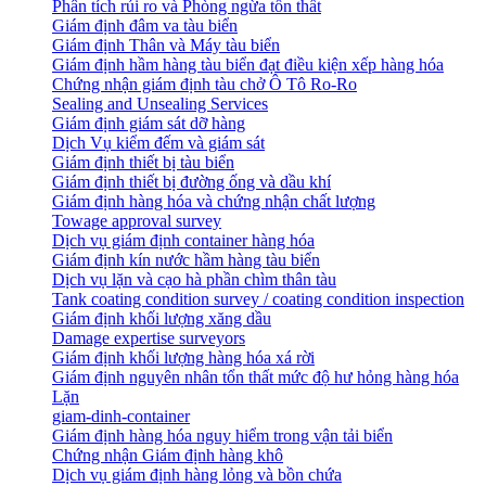
Phân tích rủi ro và Phòng ngừa tổn thất
​Giám định đâm va tàu biển
Giám định Thân và Máy tàu biển
​Giám định hầm hàng tàu biển đạt điều kiện xếp hàng hóa
Chứng nhận giám định tàu chở Ô Tô Ro-Ro
Sealing and Unsealing Services
Giám định giám sát dỡ hàng
Dịch Vụ kiểm đếm và giám sát
Giám định thiết bị tàu biển
Giám định thiết bị đường ống và dầu khí
Giám định hàng hóa và chứng nhận chất lượng
Towage approval survey
Dịch vụ giám định container hàng hóa
Giám định kín nước hầm hàng tàu biển
Dịch vụ lặn và cạo hà phần chìm thân tàu
Tank coating condition survey / coating condition inspection
Giám định khối lượng xăng dầu
Damage expertise surveyors
Giám định khối lượng hàng hóa xá rời
Giám định nguyên nhân tổn thất mức độ hư hỏng hàng hóa
Lặn
giam-dinh-container
Giám định hàng hóa nguy hiểm trong vận tải biển
Chứng nhận Giám định hàng khô
Dịch vụ giám định hàng lỏng và bồn chứa