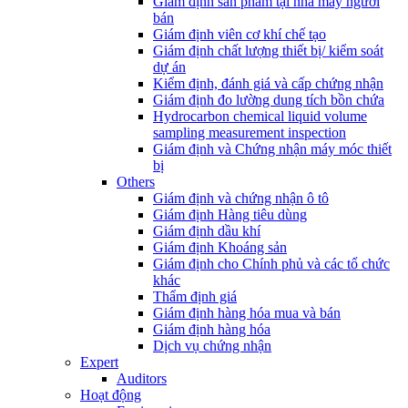
Giám định sản phẩm tại nhà máy người
bán
Giám định viên cơ khí chế tạo
Giám định chất lượng thiết bị/ kiểm soát
dự án
Kiểm định, đánh giá và cấp chứng nhận
Giám định đo lường dung tích bồn chứa
Hydrocarbon chemical liquid volume
sampling measurement inspection
Giám định và Chứng nhận máy móc thiết
bị
Others
Giám định và chứng nhận ô tô
Giám định Hàng tiêu dùng
Giám định dầu khí
Giám định Khoáng sản
Giám định cho Chính phủ và các tổ chức
khác
Thẩm định giá
Giám định hàng hóa mua và bán
Giám định hàng hóa
Dịch vụ chứng nhận
Expert
Auditors
Hoạt động