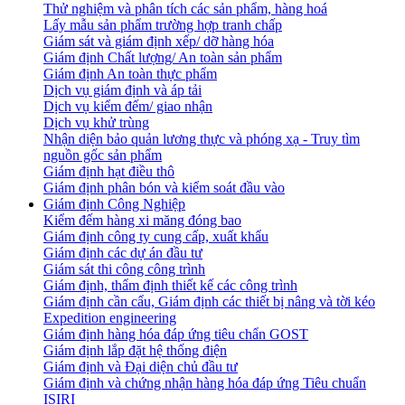
Thử nghiệm và phân tích các sản phẩm, hàng hoá
Lấy mẫu sản phẩm trường hợp tranh chấp
Giám sát và giám định xếp/ dỡ hàng hóa
Giám định Chất lượng/ An toàn sản phẩm
Giám định An toàn thực phẩm
Dịch vụ giám định và áp tải
Dịch vụ kiểm đếm/ giao nhận
Dịch vụ khử trùng
Nhận diện bảo quản lương thực và phóng xạ - Truy tìm
nguồn gốc sản phẩm
Giám định hạt điều thô
Giám định phân bón và kiểm soát đầu vào
Giám định Công Nghiệp
Kiểm đếm hàng xi măng đóng bao
Giám định công ty cung cấp, xuất khẩu
Giám định các dự án đầu tư
Giám sát thi công công trình
Giám định, thẩm định thiết kế các công trình
Giám định cần cẩu, Giám định các thiết bị nâng và tời kéo
Expedition engineering
Giám định hàng hóa đáp ứng tiêu chẩn GOST
Giám định lắp đặt hệ thống điện
Giám định và Đại diện chủ đầu tư
Giám định và chứng nhận hàng hóa đáp ứng Tiêu chuẩn
ISIRI