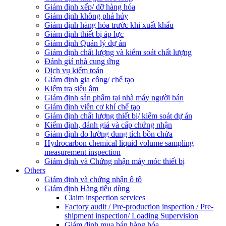
Giám định xếp/ dỡ hàng hóa
Giám định không phá hủy
Giám định hàng hóa trước khi xuất khẩu
Giám định thiết bị áp lực
Giám định Quản lý dự án
Giám định chất lượng và kiểm soát chất lượng
Đánh giá nhà cung ứng
Dịch vụ kiểm toán
Giám định gia công/ chế tạo
Kiểm tra siêu âm
Giám định sản phẩm tại nhà máy người bán
Giám định viên cơ khí chế tạo
Giám định chất lượng thiết bị/ kiểm soát dự án
Kiểm định, đánh giá và cấp chứng nhận
Giám định đo lường dung tích bồn chứa
Hydrocarbon chemical liquid volume sampling
measurement inspection
Giám định và Chứng nhận máy móc thiết bị
Others
Giám định và chứng nhận ô tô
Giám định Hàng tiêu dùng
Claim inspection services
Factory audit / Pre-production inspection / Pre-
shipment inspection/ Loading Supervision
Giám định mua bán hàng hóa