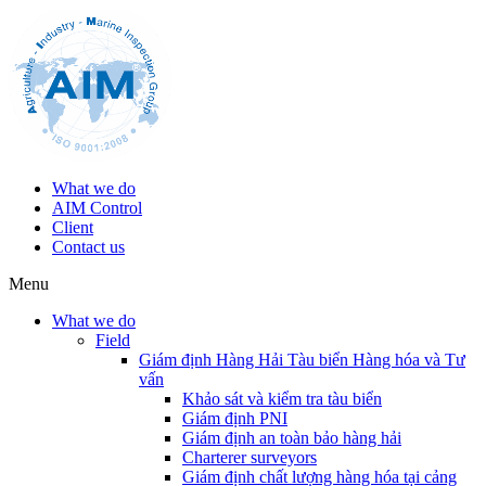
What we do
AIM Control
Client
Contact us
Menu
What we do
Field
Giám định Hàng Hải Tàu biển Hàng hóa và Tư
vấn
Khảo sát và kiểm tra tàu biển
Giám định PNI
Giám định an toàn bảo hàng hải
Charterer surveyors
Giám định chất lượng hàng hóa tại cảng