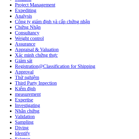
Project Management
Expediting
Analysis
Công ty giám định và cấp chứng nhận
Chứng Nhận
Consultancy
Weight control
Assurance
Appraisal & Valuation
Xác minh chứng thực
Giám sát
Registration@Classification for Shipping
Approval
Thử nghiệm
Third Party Inpection
Kiểm định
measurement
Expertise
Investigating
Nhân chứng
Validation
Sampling
Diving
Identify
Science