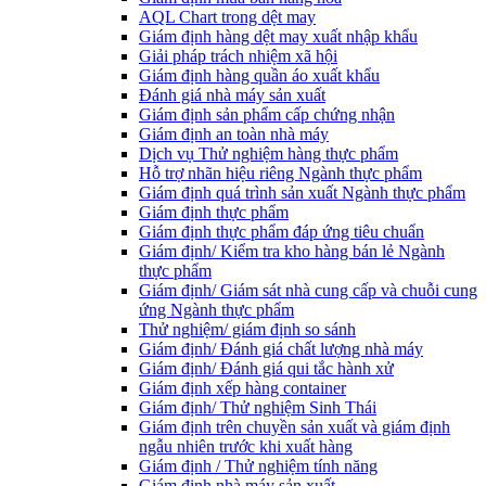
AQL Chart trong dệt may
Giám định hàng dệt may xuất nhập khẩu
Giải pháp trách nhiệm xã hội
Giám định hàng quần áo xuất khẩu
Đánh giá nhà máy sản xuất
Giám định sản phẩm cấp chứng nhận
Giám định an toàn nhà máy
Dịch vụ Thử nghiệm hàng thực phẩm
Hỗ trợ nhãn hiệu riêng Ngành thực phẩm
Giám định quá trình sản xuất Ngành thực phẩm
Giám định thực phẩm
Giám định thực phẩm đáp ứng tiêu chuẩn
Giám định/ Kiểm tra kho hàng bán lẻ Ngành
thực phẩm
Giám định/ Giám sát nhà cung cấp và chuỗi cung
ứng Ngành thực phẩm
Thử nghiệm/ giám định so sánh
Giám định/ Đánh giá chất lượng nhà máy
Giám định/ Đánh giá qui tắc hành xử
Giám định xếp hàng container
Giám định/ Thử nghiệm Sinh Thái
Giám định trên chuyền sản xuất và giám định
ngẫu nhiên trước khi xuất hàng
Giám định / Thử nghiệm tính năng
Giám định nhà máy sản xuất