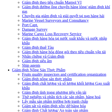
Giám định theo tiêu chuẩn Marpol VI
Giám định đường ống chuyển hàng lỏng/ giám định khí
gas
Chuyên gia giám định và giải quyết tại nạn hàng hải
Marine Vessel Surveyors and Consultancy
Port Capt.
Damage Survey
Marine Cargo Loss Recovery Service
Giám định hàng hóa tại nước xuất khẩu và nước nhập
khẩu
Giám định thuê Tàu
Giám định hàng hóa đóng gói theo tiêu chuẩn vận tải
Nhân chứng và Giám định
Giám định siêu âm
Ship agents
Giám định Nông Sản Thực Phẩm
Fruits quality inspectors and certification organization
Giám định nông sản thực phẩm
Giám định chất lượng và số lượng khối lượng Gạo xuất
khẩu
Giám định tình trạng phương tiện vận tải
Thử nghiệm và phân tích các sản phẩm, hàng hoá
Lấy mẫu sản phẩm trường hợp tranh chấp
Giám sát và giám định xếp/ dỡ hàng hóa
Giám định Chất lượng/ An toàn sản phẩm