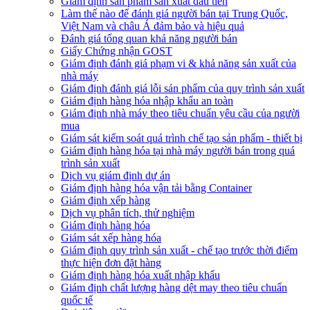
Giám định sản phẩm sản xuất đầu tiên
Làm thế nào để đánh giá người bán tại Trung Quốc,
Việt Nam và châu Á đảm bảo và hiệu quả
Đánh giá tổng quan khả năng người bán
Giấy Chứng nhận GOST
Giám định đánh giá phạm vi & khả năng sản xuất của
nhà máy
Giám định đánh giá lỗi sản phẩm của quy trình sản xuất
Giám định hàng hóa nhập khẩu an toàn
Giám định nhà máy theo tiêu chuẩn yêu cầu của người
mua
Giám sát kiểm soát quá trình chế tạo sản phẩm - thiết bị
Giám định hàng hóa tại nhà máy người bán trong quá
trình sản xuất
Dịch vụ giám định dự án
Giám định hàng hóa vận tải bằng Container
Giám định xếp hàng
Dịch vụ phân tích, thử nghiệm
Giám định hàng hóa
Giám sát xếp hàng hóa
Giám định quy trình sản xuất - chế tạo trước thời điểm
thực hiện đơn đặt hàng
Giám định hàng hóa xuất nhập khẩu
Giám định chất lượng hàng dệt may theo tiêu chuẩn
quốc tế