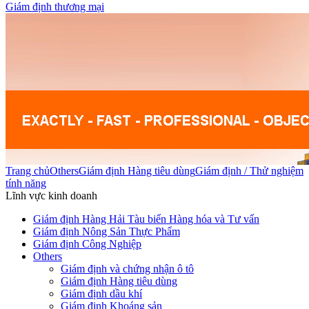
Giám định thương mại
Trang chủ
Others
Giám định Hàng tiêu dùng
Giám định / Thử nghiệm
tính năng
Lĩnh vực kinh doanh
Giám định Hàng Hải Tàu biển Hàng hóa và Tư vấn
Giám định Nông Sản Thực Phẩm
Giám định Công Nghiệp
Others
Giám định và chứng nhận ô tô
Giám định Hàng tiêu dùng
Giám định dầu khí
Giám định Khoáng sản