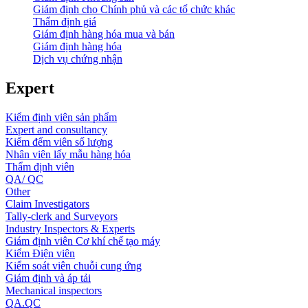
Giám định cho Chính phủ và các tổ chức khác
Thẩm định giá
Giám định hàng hóa mua và bán
Giám định hàng hóa
Dịch vụ chứng nhận
Expert
Kiểm định viên sản phẩm
Expert and consultancy
Kiểm đếm viên số lượng
Nhân viên lấy mẫu hàng hóa
Thẩm định viên
QA/ QC
Other
Claim Investigators
Tally-clerk and Surveyors
Industry Inspectors & Experts
Giám định viên Cơ khí chế tạo máy
Kiểm Điện viên
Kiểm soát viên chuỗi cung ứng
Giám định và áp tải
Mechanical inspectors
QA.QC