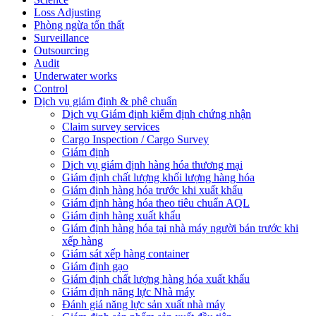
Loss Adjusting
Phòng ngừa tổn thất
Surveillance
Outsourcing
Audit
Underwater works
Control
Dịch vụ giám định & phê chuẩn
Dịch vụ Giám định kiểm định chứng nhận
Claim survey services
Cargo Inspection / Cargo Survey
Giám định
Dịch vụ giám định hàng hóa thương mại
Giám định chất lượng khối lượng hàng hóa
Giám định hàng hóa trước khi xuất khẩu
Giám định hàng hóa theo tiêu chuẩn AQL
Giám định hàng xuất khẩu
Giám định hàng hóa tại nhà máy người bán trước khi
xếp hàng
Giám sát xếp hàng container
Giám định gạo
Giám định chất lượng hàng hóa xuất khẩu
Giám định năng lực Nhà máy
Đánh giá năng lực sản xuất nhà máy