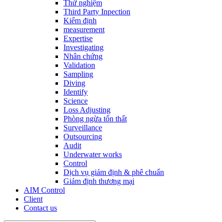
Thử nghiệm
Third Party Inpection
Kiểm định
measurement
Expertise
Investigating
Nhân chứng
Validation
Sampling
Diving
Identify
Science
Loss Adjusting
Phòng ngừa tổn thất
Surveillance
Outsourcing
Audit
Underwater works
Control
Dịch vụ giám định & phê chuẩn
Giám định thương mại
AIM Control
Client
Contact us