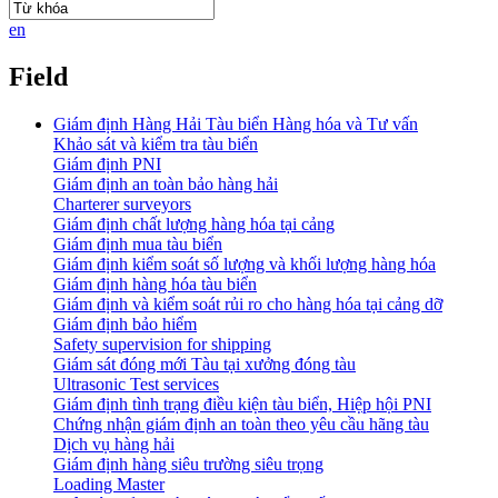
en
Field
Giám định Hàng Hải Tàu biển Hàng hóa và Tư vấn
Khảo sát và kiểm tra tàu biển
Giám định PNI
Giám định an toàn bảo hàng hải
Charterer surveyors
Giám định chất lượng hàng hóa tại cảng
​Giám định mua tàu biển
Giám định kiểm soát số lượng và khối lượng hàng hóa
Giám định hàng hóa tàu biển
Giám định và kiểm soát rủi ro cho hàng hóa tại cảng dỡ
Giám định bảo hiểm
Safety supervision for shipping
Giám sát đóng mới Tàu tại xưởng đóng tàu
Ultrasonic Test services
Giám định tình trạng điều kiện tàu biển, Hiệp hội PNI
Chứng nhận giám định an toàn theo yêu cầu hãng tàu
Dịch vụ hàng hải
Giám định hàng siêu trường siêu trọng
Loading Master