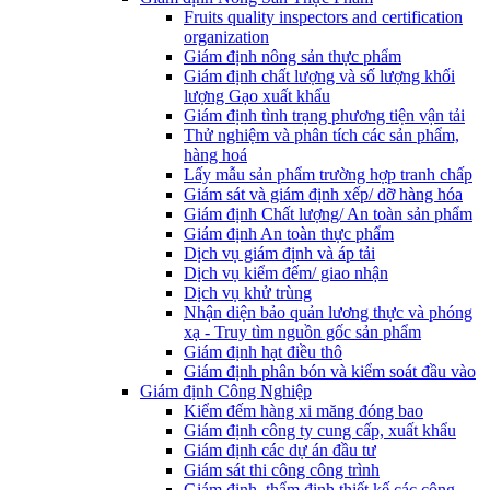
Fruits quality inspectors and certification
organization
Giám định nông sản thực phẩm
Giám định chất lượng và số lượng khối
lượng Gạo xuất khẩu
Giám định tình trạng phương tiện vận tải
Thử nghiệm và phân tích các sản phẩm,
hàng hoá
Lấy mẫu sản phẩm trường hợp tranh chấp
Giám sát và giám định xếp/ dỡ hàng hóa
Giám định Chất lượng/ An toàn sản phẩm
Giám định An toàn thực phẩm
Dịch vụ giám định và áp tải
Dịch vụ kiểm đếm/ giao nhận
Dịch vụ khử trùng
Nhận diện bảo quản lương thực và phóng
xạ - Truy tìm nguồn gốc sản phẩm
Giám định hạt điều thô
Giám định phân bón và kiểm soát đầu vào
Giám định Công Nghiệp
Kiểm đếm hàng xi măng đóng bao
Giám định công ty cung cấp, xuất khẩu
Giám định các dự án đầu tư
Giám sát thi công công trình
Giám định, thẩm định thiết kế các công