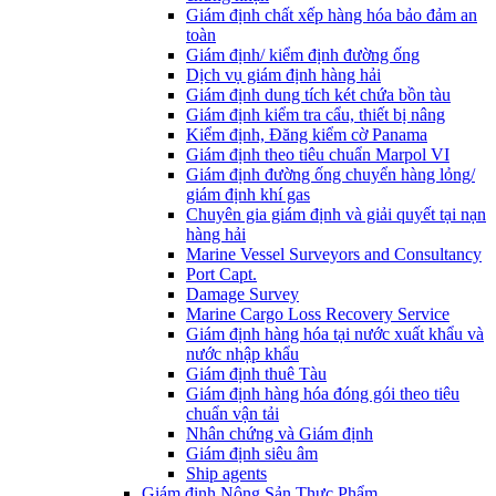
Giám định chất xếp hàng hóa bảo đảm an
toàn
Giám định/ kiểm định đường ống
Dịch vụ giám định hàng hải
Giám định dung tích két chứa bồn tàu
Giám định kiểm tra cẩu, thiết bị nâng
Kiểm định, Đăng kiểm cờ Panama
Giám định theo tiêu chuẩn Marpol VI
Giám định đường ống chuyển hàng lỏng/
giám định khí gas
Chuyên gia giám định và giải quyết tại nạn
hàng hải
Marine Vessel Surveyors and Consultancy
Port Capt.
Damage Survey
Marine Cargo Loss Recovery Service
Giám định hàng hóa tại nước xuất khẩu và
nước nhập khẩu
Giám định thuê Tàu
Giám định hàng hóa đóng gói theo tiêu
chuẩn vận tải
Nhân chứng và Giám định
Giám định siêu âm
Ship agents
Giám định Nông Sản Thực Phẩm