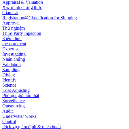
Appraisal & Valuation
Xác minh chứng thực
Giám sát
Registration@Classification for Shipping
Approval
Thử nghiệm
Third Party Inpection
Kiểm định
measurement
Expertise
Investigating
Nhân chứng
Validation
Sampling
Diving
Identify
Science
Loss Adjusting
Phòng ngừa tổn thất
Surveillance
Outsourcing
Audit
Underwater works
Control
Dịch vụ giám định & phê chuẩn