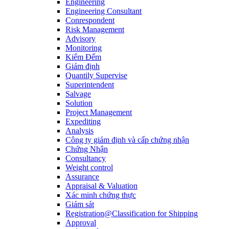
Engineering
Engineering Consultant
Conrespondent
Risk Management
Advisory
Monitoring
Kiểm Đếm
Giám định
Quantily Supervise
Superintendent
Salvage
Solution
Project Management
Expediting
Analysis
Công ty giám định và cấp chứng nhận
Chứng Nhận
Consultancy
Weight control
Assurance
Appraisal & Valuation
Xác minh chứng thực
Giám sát
Registration@Classification for Shipping
Approval