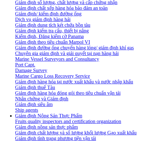
Giám định số lượng, chất lượng và cấp chứng nhận
Giám định chất xếp hàng hóa bảo đảm an toàn
Giám định/ kiểm định đường ống
Dịch vụ giám định hàng hải
Giám định dung tích két chứa bồn tàu
Giám định kiểm tra cẩu, thiết bị nâng
Kiểm định, Đăng kiểm cờ Panama
Giám định theo tiêu chuẩn Marpol VI
Giám định đường ống chuyển hàng lỏng/ giám định khí gas
Chuyên gia giám định và giải quyết tại nạn hàng hải
Marine Vessel Surveyors and Consultancy
Port Capt.
Damage Survey
Marine Cargo Loss Recovery Service
Giám định hàng hóa tại nước xuất khẩu và nước nhập khẩu
Giám định thuê Tàu
Giám định hàng hóa đóng gói theo tiêu chuẩn vận tải
Nhân chứng và Giám định
Giám định siêu âm
Ship agents
Giám định Nông Sản Thực Phẩm
Fruits quality inspectors and certification organization
Giám định nông sản thực phẩm
Giám định chất lượng và số lượng khối lượng Gạo xuất khẩu
Giám định tình trạng phương tiện vận tải