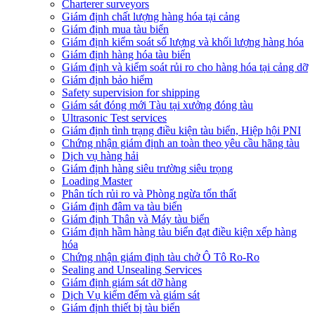
Charterer surveyors
Giám định chất lượng hàng hóa tại cảng
​Giám định mua tàu biển
Giám định kiểm soát số lượng và khối lượng hàng hóa
Giám định hàng hóa tàu biển
Giám định và kiểm soát rủi ro cho hàng hóa tại cảng dỡ
Giám định bảo hiểm
Safety supervision for shipping
Giám sát đóng mới Tàu tại xưởng đóng tàu
Ultrasonic Test services
Giám định tình trạng điều kiện tàu biển, Hiệp hội PNI
Chứng nhận giám định an toàn theo yêu cầu hãng tàu
Dịch vụ hàng hải
Giám định hàng siêu trường siêu trọng
Loading Master
Phân tích rủi ro và Phòng ngừa tổn thất
​Giám định đâm va tàu biển
Giám định Thân và Máy tàu biển
​Giám định hầm hàng tàu biển đạt điều kiện xếp hàng
hóa
Chứng nhận giám định tàu chở Ô Tô Ro-Ro
Sealing and Unsealing Services
Giám định giám sát dỡ hàng
Dịch Vụ kiểm đếm và giám sát
Giám định thiết bị tàu biển