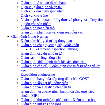
Giám định An toàn thực phẩm
Dịch vụ giám định và áp tải
Dịch vụ kiểm đếm/ giao nhận
Dịch vụ khử trùng
Nhận diện bảo quản lương thực và phóng xạ - Truy tìm
nguồn gốc sản phẩm
Giám định hạt điều thô
Giám định phân bón và kiểm soát đầu vào
Giám định Công Nghiệp
Kiểm đếm hàng xi măng đóng bao
Giám định công ty cung cấp, xuất khẩu
Bulk Cement inspection tallying
Giám định các dự án đầu tư
Giám sát thi công công trình
Giám định, thẩm định thiết kế các công trình
Giám định cần cẩu, Giám định các thiết bị nâng và tời
kéo
Expedition engineering
Giám định hàng hóa đáp ứng tiêu chẩn GOST
Giám định lắp đặt hệ thống điện
Giám định và Đại diện chủ đầu tư
Giám định và chứng nhận hàng hóa đáp ứng Tiêu
chuẩn ISIRI
Giám định thử nghiệm, phân tích - Kiểm tra cơ học
Giám định khí gas hóa lỏng