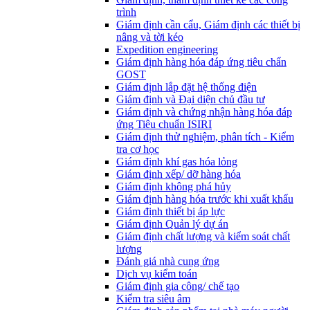
trình
Giám định cần cẩu, Giám định các thiết bị
nâng và tời kéo
Expedition engineering
Giám định hàng hóa đáp ứng tiêu chẩn
GOST
Giám định lắp đặt hệ thống điện
Giám định và Đại diện chủ đầu tư
Giám định và chứng nhận hàng hóa đáp
ứng Tiêu chuẩn ISIRI
Giám định thử nghiệm, phân tích - Kiểm
tra cơ học
Giám định khí gas hóa lỏng
Giám định xếp/ dỡ hàng hóa
Giám định không phá hủy
Giám định hàng hóa trước khi xuất khẩu
Giám định thiết bị áp lực
Giám định Quản lý dự án
Giám định chất lượng và kiểm soát chất
lượng
Đánh giá nhà cung ứng
Dịch vụ kiểm toán
Giám định gia công/ chế tạo
Kiểm tra siêu âm