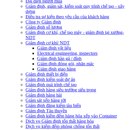
Đại diện người mua
Giám định, giám sát, kiểm soát quy trình chế tạo - xây
dựng
Điều tra sự kiện theo yêu cầu của khách hàng
Công ty Giám định
Giám định số lượng
Giám định cơ khí, chế tạo máy - giám định tại xưởng-
NDT
Giám định cơ khí/ NDT
Giám định vật liệu
Electrical engineering, inspectors
Giám định hàn gá / đính
Giám định đóng gói, nhãn mác
Giám định giao hàng
Giám định thiết bị điện
Giám định kiểm soát dự án
Giám định quá trình chế tạo
Giám định hàng siêu trường siêu trọng
Giám định hàng hải
Giám sát xếp hàng rời
Giám định đăng kiểm tàu biển
Giám định Tàu thuyền
Giám định kiểm đếm hàng hóa xếp vào Container
Dịch vụ Giám định tổn thất hàng hóa
Dịch vụ kiểm đếm phòng chống tổn thất