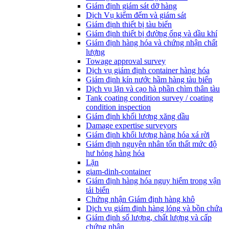
Giám định giám sát dỡ hàng
Dịch Vụ kiểm đếm và giám sát
Giám định thiết bị tàu biển
Giám định thiết bị đường ống và dầu khí
Giám định hàng hóa và chứng nhận chất
lượng
Towage approval survey
Dịch vụ giám định container hàng hóa
Giám định kín nước hầm hàng tàu biển
Dịch vụ lặn và cạo hà phần chìm thân tàu
Tank coating condition survey / coating
condition inspection
Giám định khối lượng xăng dầu
Damage expertise surveyors
Giám định khối lượng hàng hóa xá rời
Giám định nguyên nhân tổn thất mức độ
hư hỏng hàng hóa
Lặn
giam-dinh-container
Giám định hàng hóa nguy hiểm trong vận
tải biển
Chứng nhận Giám định hàng khô
Dịch vụ giám định hàng lỏng và bồn chứa
Giám định số lượng, chất lượng và cấp
chứng nhận