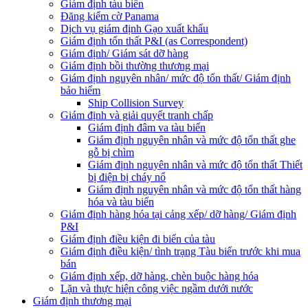
Giám định tàu biển
Đăng kiểm cờ Panama
Dịch vụ giám định Gạo xuất khẩu
Giám định tổn thất P&I (as Correspondent)
Giám định/ Giám sát dỡ hàng
Giám định bồi thường thương mại
Giám định nguyên nhân/ mức độ tổn thất/ Giám định
bảo hiểm
Ship Collision Survey
Giám định và giải quyết tranh chấp
Giám định đâm va tàu biển
Giám định nguyên nhân và mức độ tổn thất ghe
gỗ bị chìm
Giám định nguyên nhân và mức độ tổn thất Thiết
bị điện bị cháy nổ
Giám định nguyên nhân và mức độ tổn thất hàng
hóa và tàu biển
Giám định hàng hóa tại cảng xếp/ dỡ hàng/ Giám định
P&I
Giám định điều kiện đi biển của tàu
Giám định điều kiện/ tình trạng Tàu biển trước khi mua
bán
Giám định xếp, dỡ hàng, chèn buộc hàng hóa
Lặn và thực hiện công việc ngầm dưới nước
Giám định thương mại