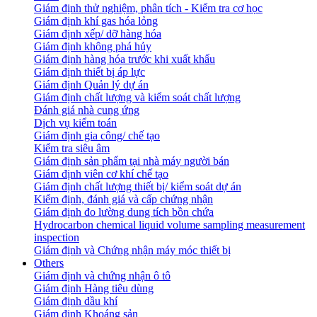
Giám định thử nghiệm, phân tích - Kiểm tra cơ học
Giám định khí gas hóa lỏng
Giám định xếp/ dỡ hàng hóa
Giám định không phá hủy
Giám định hàng hóa trước khi xuất khẩu
Giám định thiết bị áp lực
Giám định Quản lý dự án
Giám định chất lượng và kiểm soát chất lượng
Đánh giá nhà cung ứng
Dịch vụ kiểm toán
Giám định gia công/ chế tạo
Kiểm tra siêu âm
Giám định sản phẩm tại nhà máy người bán
Giám định viên cơ khí chế tạo
Giám định chất lượng thiết bị/ kiểm soát dự án
Kiểm định, đánh giá và cấp chứng nhận
Giám định đo lường dung tích bồn chứa
Hydrocarbon chemical liquid volume sampling measurement
inspection
Giám định và Chứng nhận máy móc thiết bị
Others
Giám định và chứng nhận ô tô
Giám định Hàng tiêu dùng
Giám định dầu khí
Giám định Khoáng sản