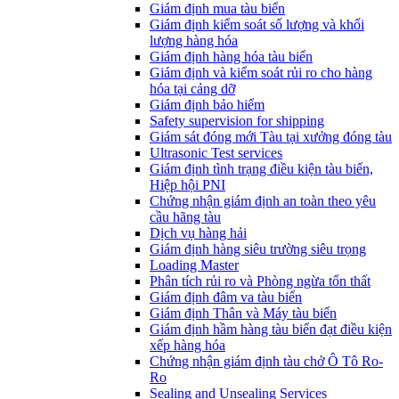
​Giám định mua tàu biển
Giám định kiểm soát số lượng và khối
lượng hàng hóa
Giám định hàng hóa tàu biển
Giám định và kiểm soát rủi ro cho hàng
hóa tại cảng dỡ
Giám định bảo hiểm
Safety supervision for shipping
Giám sát đóng mới Tàu tại xưởng đóng tàu
Ultrasonic Test services
Giám định tình trạng điều kiện tàu biển,
Hiệp hội PNI
Chứng nhận giám định an toàn theo yêu
cầu hãng tàu
Dịch vụ hàng hải
Giám định hàng siêu trường siêu trọng
Loading Master
Phân tích rủi ro và Phòng ngừa tổn thất
​Giám định đâm va tàu biển
Giám định Thân và Máy tàu biển
​Giám định hầm hàng tàu biển đạt điều kiện
xếp hàng hóa
Chứng nhận giám định tàu chở Ô Tô Ro-
Ro
Sealing and Unsealing Services