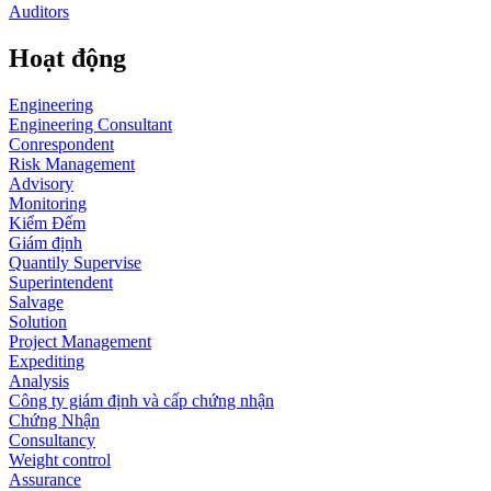
Auditors
Hoạt động
Engineering
Engineering Consultant
Conrespondent
Risk Management
Advisory
Monitoring
Kiểm Đếm
Giám định
Quantily Supervise
Superintendent
Salvage
Solution
Project Management
Expediting
Analysis
Công ty giám định và cấp chứng nhận
Chứng Nhận
Consultancy
Weight control
Assurance