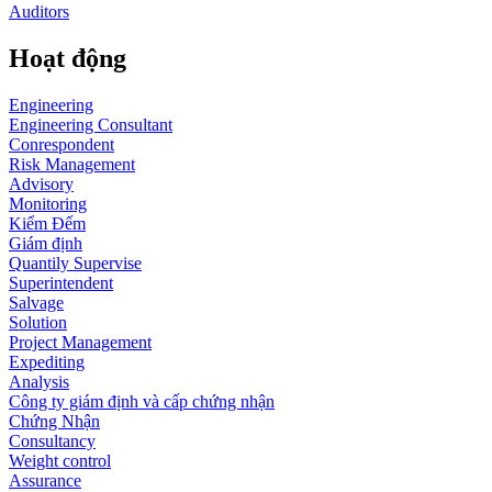
Auditors
Hoạt động
Engineering
Engineering Consultant
Conrespondent
Risk Management
Advisory
Monitoring
Kiểm Đếm
Giám định
Quantily Supervise
Superintendent
Salvage
Solution
Project Management
Expediting
Analysis
Công ty giám định và cấp chứng nhận
Chứng Nhận
Consultancy
Weight control
Assurance