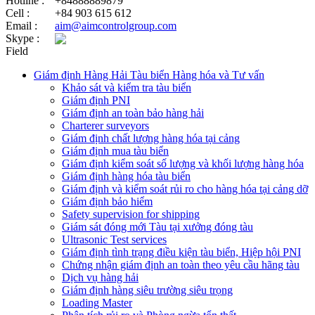
Hotline :
+84888889879
Cell :
+84 903 615 612
Email :
aim@aimcontrolgroup.com
Skype :
Field
Giám định Hàng Hải Tàu biển Hàng hóa và Tư vấn
Khảo sát và kiểm tra tàu biển
Giám định PNI
Giám định an toàn bảo hàng hải
Charterer surveyors
Giám định chất lượng hàng hóa tại cảng
​Giám định mua tàu biển
Giám định kiểm soát số lượng và khối lượng hàng hóa
Giám định hàng hóa tàu biển
Giám định và kiểm soát rủi ro cho hàng hóa tại cảng dỡ
Giám định bảo hiểm
Safety supervision for shipping
Giám sát đóng mới Tàu tại xưởng đóng tàu
Ultrasonic Test services
Giám định tình trạng điều kiện tàu biển, Hiệp hội PNI
Chứng nhận giám định an toàn theo yêu cầu hãng tàu
Dịch vụ hàng hải
Giám định hàng siêu trường siêu trọng
Loading Master