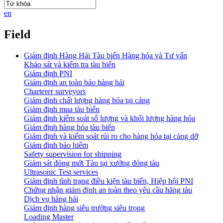
en
Field
Giám định Hàng Hải Tàu biển Hàng hóa và Tư vấn
Khảo sát và kiểm tra tàu biển
Giám định PNI
Giám định an toàn bảo hàng hải
Charterer surveyors
Giám định chất lượng hàng hóa tại cảng
​Giám định mua tàu biển
Giám định kiểm soát số lượng và khối lượng hàng hóa
Giám định hàng hóa tàu biển
Giám định và kiểm soát rủi ro cho hàng hóa tại cảng dỡ
Giám định bảo hiểm
Safety supervision for shipping
Giám sát đóng mới Tàu tại xưởng đóng tàu
Ultrasonic Test services
Giám định tình trạng điều kiện tàu biển, Hiệp hội PNI
Chứng nhận giám định an toàn theo yêu cầu hãng tàu
Dịch vụ hàng hải
Giám định hàng siêu trường siêu trọng
Loading Master