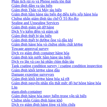
Phân tích rủi ro và Phòng ngừa tổn thất
​Giám định đâm va tàu biển
Giám định Thân và Máy tàu biển
​Giám định hầm hàng tàu biển đạt điều kiện xếp hàng hóa
Chứng nhận giám định tàu chở Ô Tô Ro-Ro
Sealing and Unsealing Services
Giám định giám sát dỡ hàng
Dịch Vụ kiểm đếm và giám sát
Giám định thiết bị tàu biển
Giám định thiết bị đường ống và dầu khí
Giám định hàng hóa và chứng nhận chất lượng
Towage approval survey
Dịch vụ giám định container hàng hóa
Giám định kín nước hầm hàng tàu biển
Dịch vụ lặn và cạo hà phần chìm thân tàu
Tank coating condition survey / coating condition inspection
Giám định khối lượng xăng dầu
Damage expertise surveyors
Giám định khối lượng hàng hóa xá rời
Giám định nguyên nhân tổn thất mức độ hư hỏng hàng hóa
Lặn
giam-dinh-container
Giám định hàng hóa nguy hiểm trong vận tải biển
Chứng nhận Giám định hàng khô
Dịch vụ giám định hàng lỏng và bồn chứa