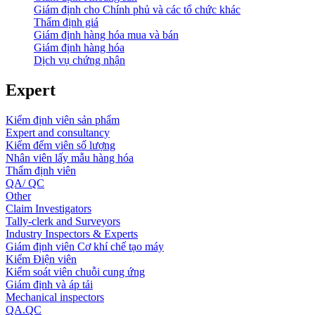
Giám định cho Chính phủ và các tổ chức khác
Thẩm định giá
Giám định hàng hóa mua và bán
Giám định hàng hóa
Dịch vụ chứng nhận
Expert
Kiểm định viên sản phẩm
Expert and consultancy
Kiểm đếm viên số lượng
Nhân viên lấy mẫu hàng hóa
Thẩm định viên
QA/ QC
Other
Claim Investigators
Tally-clerk and Surveyors
Industry Inspectors & Experts
Giám định viên Cơ khí chế tạo máy
Kiểm Điện viên
Kiểm soát viên chuỗi cung ứng
Giám định và áp tải
Mechanical inspectors
QA.QC