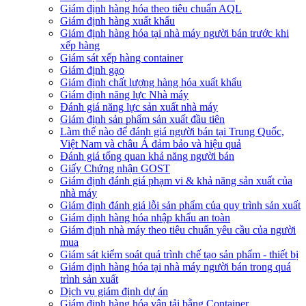
Giám định hàng hóa theo tiêu chuẩn AQL
Giám định hàng xuất khẩu
Giám định hàng hóa tại nhà máy người bán trước khi
xếp hàng
Giám sát xếp hàng container
Giám định gạo
Giám định chất lượng hàng hóa xuất khẩu
Giám định năng lực Nhà máy
Đánh giá năng lực sản xuất nhà máy
Giám định sản phẩm sản xuất đầu tiên
Làm thế nào để đánh giá người bán tại Trung Quốc,
Việt Nam và châu Á đảm bảo và hiệu quả
Đánh giá tổng quan khả năng người bán
Giấy Chứng nhận GOST
Giám định đánh giá phạm vi & khả năng sản xuất của
nhà máy
Giám định đánh giá lỗi sản phẩm của quy trình sản xuất
Giám định hàng hóa nhập khẩu an toàn
Giám định nhà máy theo tiêu chuẩn yêu cầu của người
mua
Giám sát kiểm soát quá trình chế tạo sản phẩm - thiết bị
Giám định hàng hóa tại nhà máy người bán trong quá
trình sản xuất
Dịch vụ giám định dự án
Giám định hàng hóa vận tải bằng Container