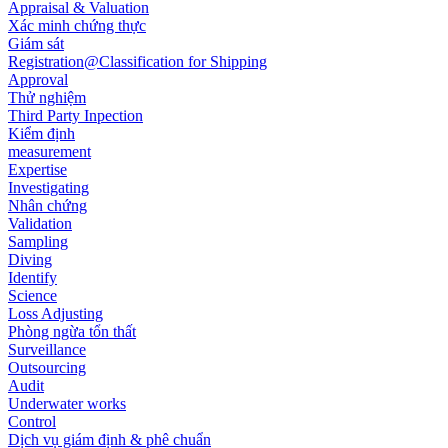
Appraisal & Valuation
Xác minh chứng thực
Giám sát
Registration@Classification for Shipping
Approval
Thử nghiệm
Third Party Inpection
Kiểm định
measurement
Expertise
Investigating
Nhân chứng
Validation
Sampling
Diving
Identify
Science
Loss Adjusting
Phòng ngừa tổn thất
Surveillance
Outsourcing
Audit
Underwater works
Control
Dịch vụ giám định & phê chuẩn