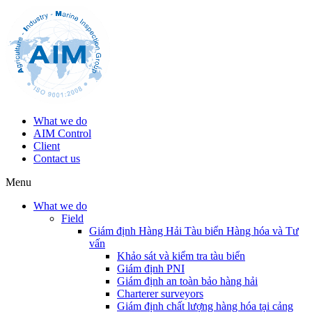
What we do
AIM Control
Client
Contact us
Menu
What we do
Field
Giám định Hàng Hải Tàu biển Hàng hóa và Tư
vấn
Khảo sát và kiểm tra tàu biển
Giám định PNI
Giám định an toàn bảo hàng hải
Charterer surveyors
Giám định chất lượng hàng hóa tại cảng