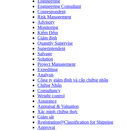
Engineering
Engineering Consultant
Conrespondent
Risk Management
Advisory
Monitoring
Kiểm Đếm
Giám định
Quantily Supervise
Superintendent
Salvage
Solution
Project Management
Expediting
Analysis
Công ty giám định và cấp chứng nhận
Chứng Nhận
Consultancy
Weight control
Assurance
Appraisal & Valuation
Xác minh chứng thực
Giám sát
Registration@Classification for Shipping
Approval