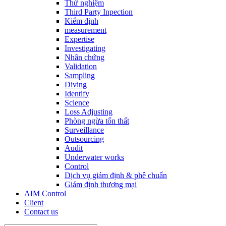
Thử nghiệm
Third Party Inpection
Kiểm định
measurement
Expertise
Investigating
Nhân chứng
Validation
Sampling
Diving
Identify
Science
Loss Adjusting
Phòng ngừa tổn thất
Surveillance
Outsourcing
Audit
Underwater works
Control
Dịch vụ giám định & phê chuẩn
Giám định thương mại
AIM Control
Client
Contact us