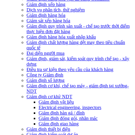
Giám định xếp hàng
Dịch vụ phân tích, thử nghiệm
Giám định hàng hóa
Giám sát xếp hàng hóa
Giám định quy trình sản xuất - chế tạo trước thời điểm
thực hiện đơn đặt hàng
Giám định hàng hóa xuất nhập khẩu
Giám định chất lượng hàng dệt may theo tiêu chuẩn
quốc tế
Đại diện người mua
Giám định, giám sát, kiểm soát quy trình chế tạo - xây
dựng
Điều tra sự kiện theo yêu cầu của khách hàng
Công ty Giám định
Giám định số lượng
Giám định cơ khí, chế tạo máy - giám định tại xưởng-
NDT
Giám định cơ khí/ NDT
Giám định vật liệu
Electrical engineering, inspectors
Giám định hàn gá / đính
Giám định đóng gói, nhãn mác
Giám định giao hàng
Giám định thiết bị điện
Giám định kiểm soát dự án