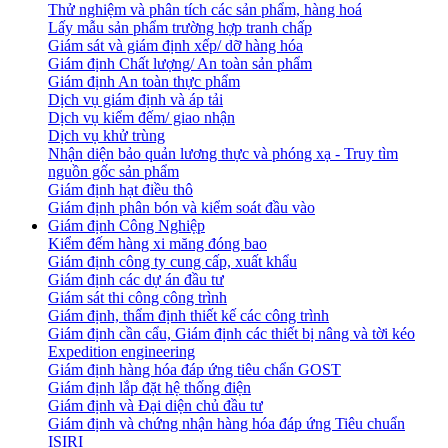
Thử nghiệm và phân tích các sản phẩm, hàng hoá
Lấy mẫu sản phẩm trường hợp tranh chấp
Giám sát và giám định xếp/ dỡ hàng hóa
Giám định Chất lượng/ An toàn sản phẩm
Giám định An toàn thực phẩm
Dịch vụ giám định và áp tải
Dịch vụ kiểm đếm/ giao nhận
Dịch vụ khử trùng
Nhận diện bảo quản lương thực và phóng xạ - Truy tìm
nguồn gốc sản phẩm
Giám định hạt điều thô
Giám định phân bón và kiểm soát đầu vào
Giám định Công Nghiệp
Kiểm đếm hàng xi măng đóng bao
Giám định công ty cung cấp, xuất khẩu
Giám định các dự án đầu tư
Giám sát thi công công trình
Giám định, thẩm định thiết kế các công trình
Giám định cần cẩu, Giám định các thiết bị nâng và tời kéo
Expedition engineering
Giám định hàng hóa đáp ứng tiêu chẩn GOST
Giám định lắp đặt hệ thống điện
Giám định và Đại diện chủ đầu tư
Giám định và chứng nhận hàng hóa đáp ứng Tiêu chuẩn
ISIRI