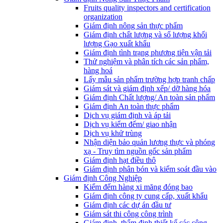
Fruits quality inspectors and certification
organization
Giám định nông sản thực phẩm
Giám định chất lượng và số lượng khối
lượng Gạo xuất khẩu
Giám định tình trạng phương tiện vận tải
Thử nghiệm và phân tích các sản phẩm,
hàng hoá
Lấy mẫu sản phẩm trường hợp tranh chấp
Giám sát và giám định xếp/ dỡ hàng hóa
Giám định Chất lượng/ An toàn sản phẩm
Giám định An toàn thực phẩm
Dịch vụ giám định và áp tải
Dịch vụ kiểm đếm/ giao nhận
Dịch vụ khử trùng
Nhận diện bảo quản lương thực và phóng
xạ - Truy tìm nguồn gốc sản phẩm
Giám định hạt điều thô
Giám định phân bón và kiểm soát đầu vào
Giám định Công Nghiệp
Kiểm đếm hàng xi măng đóng bao
Giám định công ty cung cấp, xuất khẩu
Giám định các dự án đầu tư
Giám sát thi công công trình
Giám định, thẩm định thiết kế các công