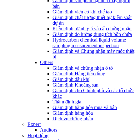
Giám định sản phẩm tại nhà máy người
bán
Giám định viên cơ khí chế tạo
Giám định chất lượng thiết bị/ kiểm soát
dự án
Kiểm định, đánh giá và cấp chứng nhận
Giám định đo lường dung tích bồn chứa
Hydrocarbon chemical liquid volume
sampling measurement inspection
Giám định và Chứng nhận máy móc thiết
bị
Others
Giám định và chứng nhận ô tô
Giám định Hàng tiêu dùng
Giám định dầu khí
Giám định Khoáng sản
Giám định cho Chính phủ và các tổ chức
khác
Thẩm định giá
Giám định hàng hóa mua và bán
Giám định hàng hóa
Dịch vụ chứng nhận
Expert
Auditors
Hoạt động