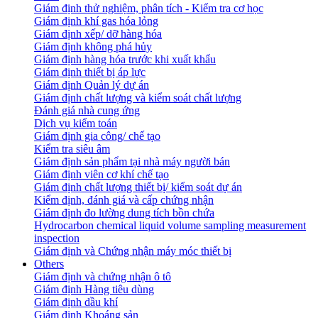
Giám định thử nghiệm, phân tích - Kiểm tra cơ học
Giám định khí gas hóa lỏng
Giám định xếp/ dỡ hàng hóa
Giám định không phá hủy
Giám định hàng hóa trước khi xuất khẩu
Giám định thiết bị áp lực
Giám định Quản lý dự án
Giám định chất lượng và kiểm soát chất lượng
Đánh giá nhà cung ứng
Dịch vụ kiểm toán
Giám định gia công/ chế tạo
Kiểm tra siêu âm
Giám định sản phẩm tại nhà máy người bán
Giám định viên cơ khí chế tạo
Giám định chất lượng thiết bị/ kiểm soát dự án
Kiểm định, đánh giá và cấp chứng nhận
Giám định đo lường dung tích bồn chứa
Hydrocarbon chemical liquid volume sampling measurement
inspection
Giám định và Chứng nhận máy móc thiết bị
Others
Giám định và chứng nhận ô tô
Giám định Hàng tiêu dùng
Giám định dầu khí
Giám định Khoáng sản