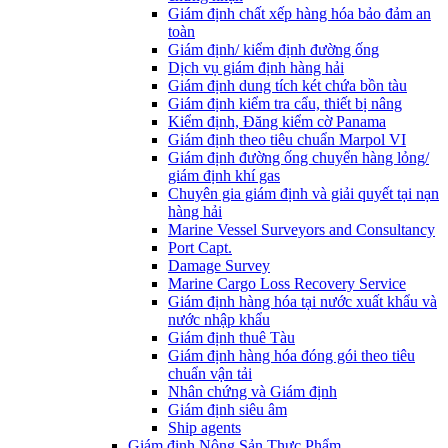
Giám định chất xếp hàng hóa bảo đảm an
toàn
Giám định/ kiểm định đường ống
Dịch vụ giám định hàng hải
Giám định dung tích két chứa bồn tàu
Giám định kiểm tra cẩu, thiết bị nâng
Kiểm định, Đăng kiểm cờ Panama
Giám định theo tiêu chuẩn Marpol VI
Giám định đường ống chuyển hàng lỏng/
giám định khí gas
Chuyên gia giám định và giải quyết tại nạn
hàng hải
Marine Vessel Surveyors and Consultancy
Port Capt.
Damage Survey
Marine Cargo Loss Recovery Service
Giám định hàng hóa tại nước xuất khẩu và
nước nhập khẩu
Giám định thuê Tàu
Giám định hàng hóa đóng gói theo tiêu
chuẩn vận tải
Nhân chứng và Giám định
Giám định siêu âm
Ship agents
Giám định Nông Sản Thực Phẩm