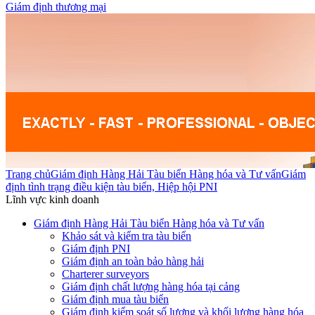
Giám định thương mại
Trang chủ
Giám định Hàng Hải Tàu biển Hàng hóa và Tư vấn
Giám
định tình trạng điều kiện tàu biển, Hiệp hội PNI
Lĩnh vực kinh doanh
Giám định Hàng Hải Tàu biển Hàng hóa và Tư vấn
Khảo sát và kiểm tra tàu biển
Giám định PNI
Giám định an toàn bảo hàng hải
Charterer surveyors
Giám định chất lượng hàng hóa tại cảng
​Giám định mua tàu biển
Giám định kiểm soát số lượng và khối lượng hàng hóa