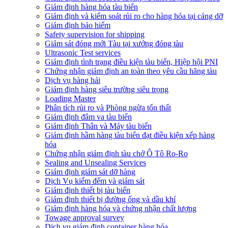
Giám định hàng hóa tàu biển
Giám định và kiểm soát rủi ro cho hàng hóa tại cảng dỡ
Giám định bảo hiểm
Safety supervision for shipping
Giám sát đóng mới Tàu tại xưởng đóng tàu
Ultrasonic Test services
Giám định tình trạng điều kiện tàu biển, Hiệp hội PNI
Chứng nhận giám định an toàn theo yêu cầu hãng tàu
Dịch vụ hàng hải
Giám định hàng siêu trường siêu trọng
Loading Master
Phân tích rủi ro và Phòng ngừa tổn thất
​Giám định đâm va tàu biển
Giám định Thân và Máy tàu biển
​Giám định hầm hàng tàu biển đạt điều kiện xếp hàng
hóa
Chứng nhận giám định tàu chở Ô Tô Ro-Ro
Sealing and Unsealing Services
Giám định giám sát dỡ hàng
Dịch Vụ kiểm đếm và giám sát
Giám định thiết bị tàu biển
Giám định thiết bị đường ống và dầu khí
Giám định hàng hóa và chứng nhận chất lượng
Towage approval survey
Dịch vụ giám định container hàng hóa