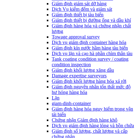
Giám định giám sát dỡ hàng
Dịch Vụ kiểm đếm và giám sát
Giám định thiết bị tàu biển
Giám định thiết bị đường ống và dầu khí
Giám định hàng hóa và chứng nhận chất
lượng
Towage approval survey
Dịch vụ giám định container hàng hóa
Giám định kín nước hầm hàng tàu biển
Dịch vụ lặn và cạo hà phần chìm thân tàu
Tank coating condition survey / coating
condition inspection
Giám định khối lượng xăng dầu
Damage expertise surveyors
Giám định khối lượng hàng hóa xá rời
Giám định nguyên nhân tổn thất mức độ
hư hỏng hàng hóa
Lặn
giam-dinh-container
Giám định hàng hóa nguy hiểm trong vận
tải biển
Chứng nhận Giám định hàng khô
Dịch vụ giám định hàng lỏng và bồn chứa
Giám định số lượng, chất lượng và cấp
chứng nhận