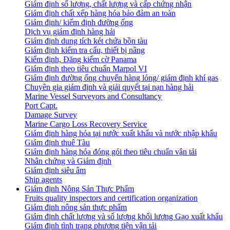
Giám định số lượng, chất lượng và cấp chứng nhận
Giám định chất xếp hàng hóa bảo đảm an toàn
Giám định/ kiểm định đường ống
Dịch vụ giám định hàng hải
Giám định dung tích két chứa bồn tàu
Giám định kiểm tra cẩu, thiết bị nâng
Kiểm định, Đăng kiểm cờ Panama
Giám định theo tiêu chuẩn Marpol VI
Giám định đường ống chuyển hàng lỏng/ giám định khí gas
Chuyên gia giám định và giải quyết tại nạn hàng hải
Marine Vessel Surveyors and Consultancy
Port Capt.
Damage Survey
Marine Cargo Loss Recovery Service
Giám định hàng hóa tại nước xuất khẩu và nước nhập khẩu
Giám định thuê Tàu
Giám định hàng hóa đóng gói theo tiêu chuẩn vận tải
Nhân chứng và Giám định
Giám định siêu âm
Ship agents
Giám định Nông Sản Thực Phẩm
Fruits quality inspectors and certification organization
Giám định nông sản thực phẩm
Giám định chất lượng và số lượng khối lượng Gạo xuất khẩu
Giám định tình trạng phương tiện vận tải