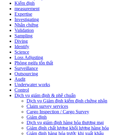
Kiểm định
measurement
Expertise
Investigating
Nhân chứng
Validation
Sampling
Diving
Identify
Science
Loss Adjusting
Phòng ngừa tổn thất
Surveillance
Outsourcing
Audit
Underwater works
Control
Dịch vụ giám định & phê chuẩn
Dịch vụ Giám định kiểm định chứng nhận
Claim survey services
Cargo Inspection / Cargo Survey
Giám định
Dịch vụ giám định hàng hóa thương mại
Giám định chất lượng khối lượng hàng hóa
Giám định hàng hóa trước khi xuất khẩu