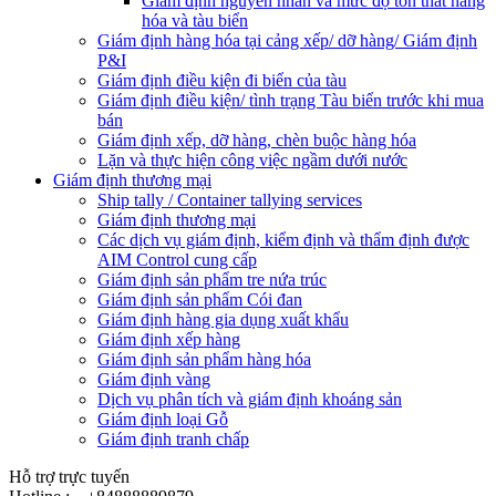
Giám định nguyên nhân và mức độ tổn thất hàng
hóa và tàu biển
Giám định hàng hóa tại cảng xếp/ dỡ hàng/ Giám định
P&I
Giám định điều kiện đi biển của tàu
Giám định điều kiện/ tình trạng Tàu biển trước khi mua
bán
Giám định xếp, dỡ hàng, chèn buộc hàng hóa
Lặn và thực hiện công việc ngầm dưới nước
Giám định thương mại
Ship tally / Container tallying services
Giám định thương mại
Các dịch vụ giám định, kiểm định và thẩm định được
AIM Control cung cấp
Giám định sản phẩm tre nứa trúc
Giám định sản phẩm Cói đan
Giám định hàng gia dụng xuất khẩu
Giám định xếp hàng
Giám định sản phẩm hàng hóa
Giám định vàng
Dịch vụ phân tích và giám định khoáng sản
Giám định loại Gỗ
Giám định tranh chấp
Hỗ trợ trực tuyến