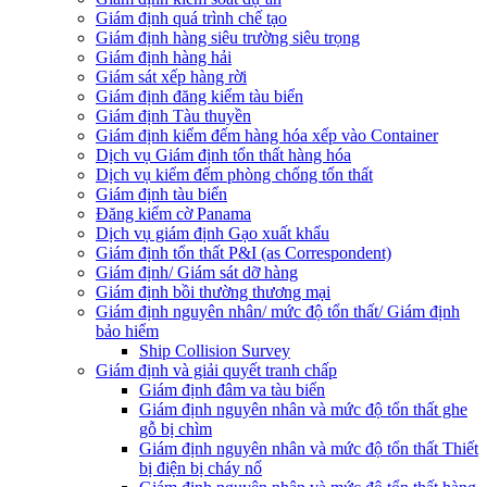
Giám định quá trình chế tạo
Giám định hàng siêu trường siêu trọng
Giám định hàng hải
Giám sát xếp hàng rời
Giám định đăng kiểm tàu biển
Giám định Tàu thuyền
Giám định kiểm đếm hàng hóa xếp vào Container
Dịch vụ Giám định tổn thất hàng hóa
Dịch vụ kiểm đếm phòng chống tổn thất
Giám định tàu biển
Đăng kiểm cờ Panama
Dịch vụ giám định Gạo xuất khẩu
Giám định tổn thất P&I (as Correspondent)
Giám định/ Giám sát dỡ hàng
Giám định bồi thường thương mại
Giám định nguyên nhân/ mức độ tổn thất/ Giám định
bảo hiểm
Ship Collision Survey
Giám định và giải quyết tranh chấp
Giám định đâm va tàu biển
Giám định nguyên nhân và mức độ tổn thất ghe
gỗ bị chìm
Giám định nguyên nhân và mức độ tổn thất Thiết
bị điện bị cháy nổ