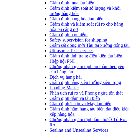
​Giám định mua tàu biển
Giám định kiểm soát số lượng và khối
lượng hàng hóa
Giám định hàng hóa tàu biển
Giám định và kiểm soát rủi ro cho hàng
hóa tại cảng dỡ
Giám định bảo hiểm
Safety supervision for shipping
Giám sát đóng mới Tàu tại xưởng đóng tàu
Ultrasonic Test services
Giám định tình trạng điều kiện tàu biển,
Hiệp hội PNI
Chứng nhận giám định an toàn theo yêu
cầu hãng tàu
Dịch vụ hàng hải
Giám định hàng siêu trường siêu trọng
Loading Master
Phân tích rủi ro và Phòng ngừa tổn thất
​Giám định đâm va tàu biển
Giám định Thân và Máy tàu biển
​Giám định hầm hàng tàu biển đạt điều kiện
xếp hàng hóa
Chứng nhận giám định tàu chở Ô Tô Ro-
Ro
Sealing and Unsealing Services