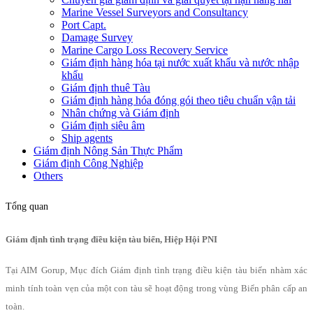
Marine Vessel Surveyors and Consultancy
Port Capt.
Damage Survey
Marine Cargo Loss Recovery Service
Giám định hàng hóa tại nước xuất khẩu và nước nhập
khẩu
Giám định thuê Tàu
Giám định hàng hóa đóng gói theo tiêu chuẩn vận tải
Nhân chứng và Giám định
Giám định siêu âm
Ship agents
Giám định Nông Sản Thực Phẩm
Giám định Công Nghiệp
Others
Tổng quan
Giám định tình trạng điều kiện tàu biển, Hiệp Hội PNI
Tại AIM Gorup, Mục đích Giám định tình trạng điều kiện tàu biển nhàm xác
minh tính toàn vẹn của một con tàu sẽ hoạt động trong vùng Biển phân cấp an
toàn.