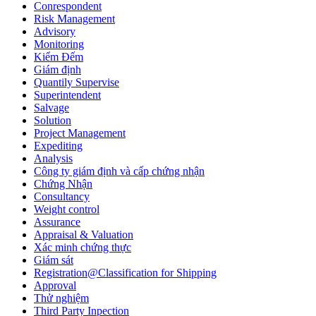
Conrespondent
Risk Management
Advisory
Monitoring
Kiểm Đếm
Giám định
Quantily Supervise
Superintendent
Salvage
Solution
Project Management
Expediting
Analysis
Công ty giám định và cấp chứng nhận
Chứng Nhận
Consultancy
Weight control
Assurance
Appraisal & Valuation
Xác minh chứng thực
Giám sát
Registration@Classification for Shipping
Approval
Thử nghiệm
Third Party Inpection