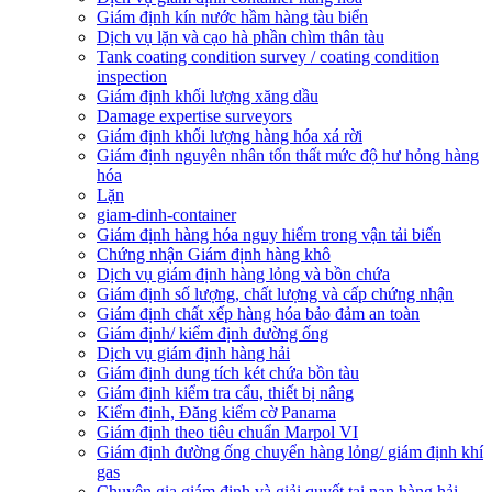
Giám định kín nước hầm hàng tàu biển
Dịch vụ lặn và cạo hà phần chìm thân tàu
Tank coating condition survey / coating condition
inspection
Giám định khối lượng xăng dầu
Damage expertise surveyors
Giám định khối lượng hàng hóa xá rời
Giám định nguyên nhân tổn thất mức độ hư hỏng hàng
hóa
Lặn
giam-dinh-container
Giám định hàng hóa nguy hiểm trong vận tải biển
Chứng nhận Giám định hàng khô
Dịch vụ giám định hàng lỏng và bồn chứa
Giám định số lượng, chất lượng và cấp chứng nhận
Giám định chất xếp hàng hóa bảo đảm an toàn
Giám định/ kiểm định đường ống
Dịch vụ giám định hàng hải
Giám định dung tích két chứa bồn tàu
Giám định kiểm tra cẩu, thiết bị nâng
Kiểm định, Đăng kiểm cờ Panama
Giám định theo tiêu chuẩn Marpol VI
Giám định đường ống chuyển hàng lỏng/ giám định khí
gas
Chuyên gia giám định và giải quyết tại nạn hàng hải