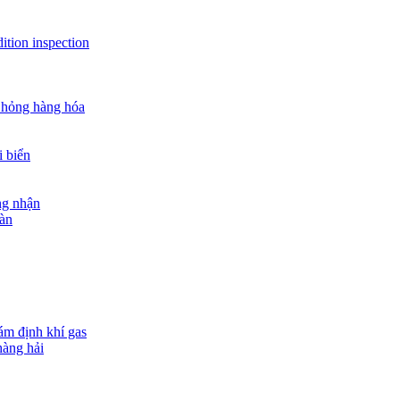
ition inspection
 hỏng hàng hóa
i biển
ng nhận
oàn
ám định khí gas
hàng hải