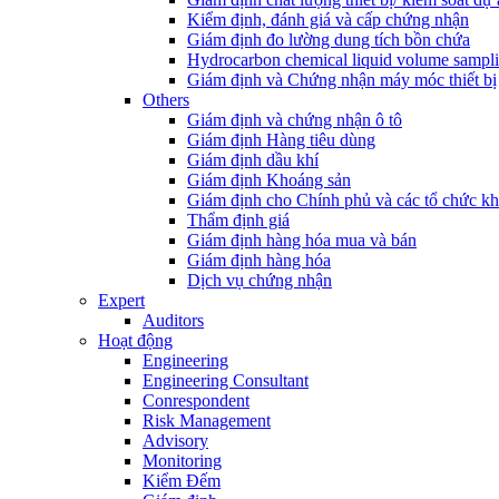
Kiểm định, đánh giá và cấp chứng nhận
Giám định đo lường dung tích bồn chứa
Hydrocarbon chemical liquid volume sampl
Giám định và Chứng nhận máy móc thiết bị
Others
Giám định và chứng nhận ô tô
Giám định Hàng tiêu dùng
Giám định dầu khí
Giám định Khoáng sản
Giám định cho Chính phủ và các tổ chức k
Thẩm định giá
Giám định hàng hóa mua và bán
Giám định hàng hóa
Dịch vụ chứng nhận
Expert
Auditors
Hoạt động
Engineering
Engineering Consultant
Conrespondent
Risk Management
Advisory
Monitoring
Kiểm Đếm