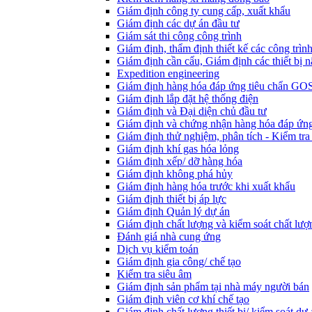
Giám định công ty cung cấp, xuất khẩu
Giám định các dự án đầu tư
Giám sát thi công công trình
Giám định, thẩm định thiết kế các công trìn
Giám định cần cẩu, Giám định các thiết bị n
Expedition engineering
Giám định hàng hóa đáp ứng tiêu chẩn GO
Giám định lắp đặt hệ thống điện
Giám định và Đại diện chủ đầu tư
Giám định và chứng nhận hàng hóa đáp ứng
Giám định thử nghiệm, phân tích - Kiểm tra
Giám định khí gas hóa lỏng
Giám định xếp/ dỡ hàng hóa
Giám định không phá hủy
Giám định hàng hóa trước khi xuất khẩu
Giám định thiết bị áp lực
Giám định Quản lý dự án
Giám định chất lượng và kiểm soát chất lượ
Đánh giá nhà cung ứng
Dịch vụ kiểm toán
Giám định gia công/ chế tạo
Kiểm tra siêu âm
Giám định sản phẩm tại nhà máy người bán
Giám định viên cơ khí chế tạo
Giám định chất lượng thiết bị/ kiểm soát dự