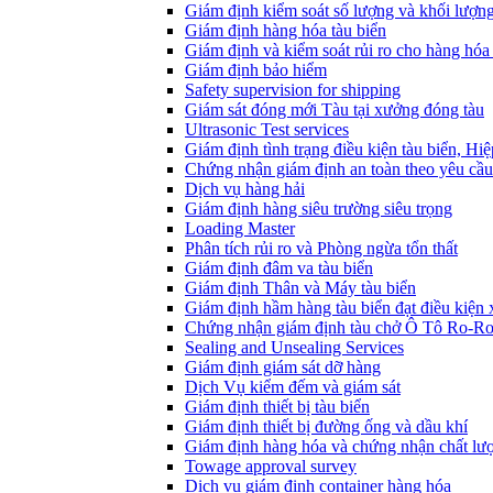
Giám định kiểm soát số lượng và khối lượn
Giám định hàng hóa tàu biển
Giám định và kiểm soát rủi ro cho hàng hóa 
Giám định bảo hiểm
Safety supervision for shipping
Giám sát đóng mới Tàu tại xưởng đóng tàu
Ultrasonic Test services
Giám định tình trạng điều kiện tàu biển, Hi
Chứng nhận giám định an toàn theo yêu cầu
Dịch vụ hàng hải
Giám định hàng siêu trường siêu trọng
Loading Master
Phân tích rủi ro và Phòng ngừa tổn thất
​Giám định đâm va tàu biển
Giám định Thân và Máy tàu biển
​Giám định hầm hàng tàu biển đạt điều kiện
Chứng nhận giám định tàu chở Ô Tô Ro-R
Sealing and Unsealing Services
Giám định giám sát dỡ hàng
Dịch Vụ kiểm đếm và giám sát
Giám định thiết bị tàu biển
Giám định thiết bị đường ống và dầu khí
Giám định hàng hóa và chứng nhận chất lư
Towage approval survey
Dịch vụ giám định container hàng hóa