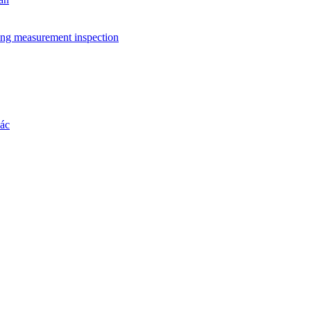
ing measurement inspection
hác