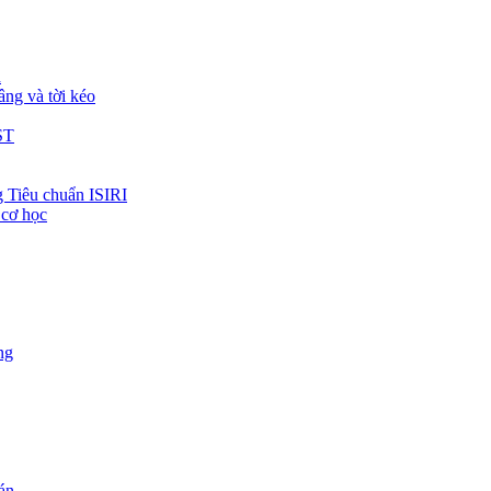
h
âng và tời kéo
ST
 Tiêu chuẩn ISIRI
 cơ học
ng
 án