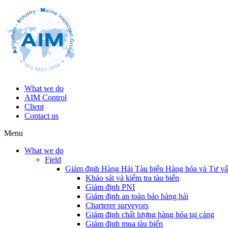
What we do
AIM Control
Client
Contact us
Menu
What we do
Field
Giám định Hàng Hải Tàu biển Hàng hóa và Tư v
Khảo sát và kiểm tra tàu biển
Giám định PNI
Giám định an toàn bảo hàng hải
Charterer surveyors
Giám định chất lượng hàng hóa tại cảng
​Giám định mua tàu biển