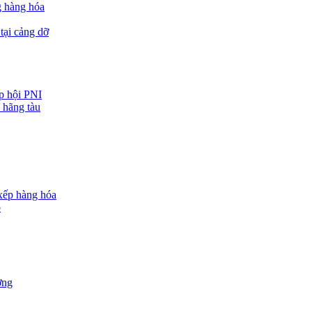
g hàng hóa
tại cảng dỡ
ệp hội PNI
 hãng tàu
 xếp hàng hóa
o
ợng