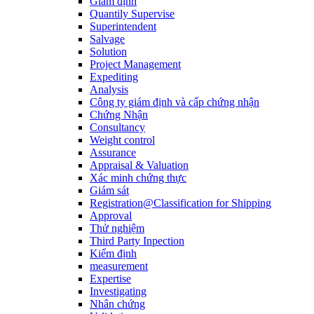
Giám định
Quantily Supervise
Superintendent
Salvage
Solution
Project Management
Expediting
Analysis
Công ty giám định và cấp chứng nhận
Chứng Nhận
Consultancy
Weight control
Assurance
Appraisal & Valuation
Xác minh chứng thực
Giám sát
Registration@Classification for Shipping
Approval
Thử nghiệm
Third Party Inpection
Kiểm định
measurement
Expertise
Investigating
Nhân chứng