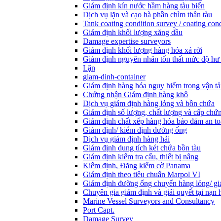
Giám định kín nước hầm hàng tàu biển
Dịch vụ lặn và cạo hà phần chìm thân tàu
Tank coating condition survey / coating cond
Giám định khối lượng xăng dầu
Damage expertise surveyors
Giám định khối lượng hàng hóa xá rời
Giám định nguyên nhân tổn thất mức độ hư
Lặn
giam-dinh-container
Giám định hàng hóa nguy hiểm trong vận tả
Chứng nhận Giám định hàng khô
Dịch vụ giám định hàng lỏng và bồn chứa
Giám định số lượng, chất lượng và cấp chứ
Giám định chất xếp hàng hóa bảo đảm an t
Giám định/ kiểm định đường ống
Dịch vụ giám định hàng hải
Giám định dung tích két chứa bồn tàu
Giám định kiểm tra cẩu, thiết bị nâng
Kiểm định, Đăng kiểm cờ Panama
Giám định theo tiêu chuẩn Marpol VI
Giám định đường ống chuyển hàng lỏng/ gi
Chuyên gia giám định và giải quyết tại nạn 
Marine Vessel Surveyors and Consultancy
Port Capt.
Damage Survey