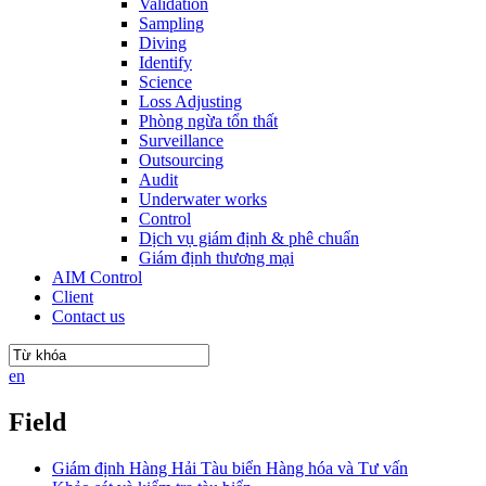
Validation
Sampling
Diving
Identify
Science
Loss Adjusting
Phòng ngừa tổn thất
Surveillance
Outsourcing
Audit
Underwater works
Control
Dịch vụ giám định & phê chuẩn
Giám định thương mại
AIM Control
Client
Contact us
en
Field
Giám định Hàng Hải Tàu biển Hàng hóa và Tư vấn