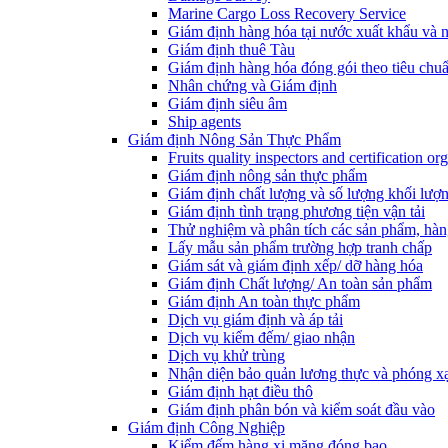
Marine Cargo Loss Recovery Service
Giám định hàng hóa tại nước xuất khẩu và 
Giám định thuê Tàu
Giám định hàng hóa đóng gói theo tiêu chuẩ
Nhân chứng và Giám định
Giám định siêu âm
Ship agents
Giám định Nông Sản Thực Phẩm
Fruits quality inspectors and certification or
Giám định nông sản thực phẩm
Giám định chất lượng và số lượng khối lượ
Giám định tình trạng phương tiện vận tải
Thử nghiệm và phân tích các sản phẩm, hàn
Lấy mẫu sản phẩm trường hợp tranh chấp
Giám sát và giám định xếp/ dỡ hàng hóa
Giám định Chất lượng/ An toàn sản phẩm
Giám định An toàn thực phẩm
Dịch vụ giám định và áp tải
Dịch vụ kiểm đếm/ giao nhận
Dịch vụ khử trùng
Nhận diện bảo quản lương thực và phóng x
Giám định hạt điều thô
Giám định phân bón và kiểm soát đầu vào
Giám định Công Nghiệp
Kiểm đếm hàng xi măng đóng bao