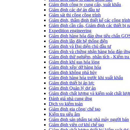
Giám định công ty cung cấp, xuất khẩu
Giám định các dự án đầu tư
Giám sát thi công công trình
Giám định, thẩm định thiết kế các công trìn
Giám định cần cẩu, Giám định các thiết bị n
Expedition engineering
Giám định hàng hóa đáp ứng tiêu chẩn GO
Giám định lắp đặt hệ thống điện
Giám định và Đại diện chủ đầu tư
Giám định và chứng nhận hàng hóa đáp ứng
Giám định thử nghiệm, phân tích - Kiểm tra
Giám định khí gas hóa lỏng
Giám định xếp/ dỡ hàng hóa
Giám định không phá hủy
Giám định hàng hóa trước khi xuất khẩu
Giám định thiết bị áp lực
Giám định Quản lý dự án
Giám định chất lượng và kiểm soát chất lượ
Đánh giá nhà cung ứng
Dịch vụ kiểm toán
Giám định gia công/ chế tạo
Kiểm tra siêu âm
Giám định sản phẩm tại nhà máy người bán
Giám định viên cơ khí chế tạo
Giám định chất lượng thiết bị/ kiểm soát dự