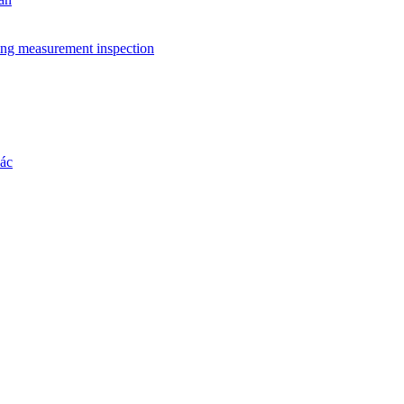
ing measurement inspection
hác