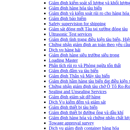
Giám định kiểm soát số lượng và khối lượn
Giám định hàng hóa tàu biển
Giám định và kiểm soát rủi ro cho hàng hóa 
Giám định bảo hiểm
Safety supervision for shipping
Giám sát đóng mới Tàu tại xưởng đóng tàu
Ultrasonic Test services
Giám định tình trạng điều kiện tàu biển, Hi
Chứng nhận giám định an toàn theo yêu cầu
Dịch vụ hàng hải
Giám định hàng siêu trường siêu trọng
Loading Master
Phân tích rủi ro và Phòng ngừa tổn thất
​Giám định đâm va tàu biển
Giám định Thân và Máy tàu biển
​Giám định hầm hàng tàu biển đạt điều kiện
Chứng nhận giám định tàu chở Ô Tô Ro-R
Sealing and Unsealing Services
Giám định giám sát dỡ hàng
Dịch Vụ kiểm đếm và giám sát
Giám định thiết bị tàu biển
Giám định thiết bị đường ống và dầu khí
Giám định hàng hóa và chứng nhận chất lư
Towage approval survey
Dịch vụ giám định container hàng hóa