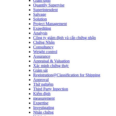
Giám định
Quantily Supervise
Superintendent
Salvage
Solution
Project Management
Expediting
Analysis
Công ty giám định và cấp chứng nhận
Chứng Nhận
Consultancy
Weight control
Assurance
Appraisal & Valuation
Xác minh chứng thực
Giám sát
Registration@Classification for Shipping
Approval
Thử nghiệm
Third Party Inpection
Kiểm định
measurement
Expertise
Investigating
Nhân chứng