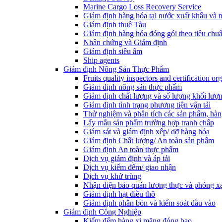
Marine Cargo Loss Recovery Service
Giám định hàng hóa tại nước xuất khẩu và 
Giám định thuê Tàu
Giám định hàng hóa đóng gói theo tiêu chuẩ
Nhân chứng và Giám định
Giám định siêu âm
Ship agents
Giám định Nông Sản Thực Phẩm
Fruits quality inspectors and certification or
Giám định nông sản thực phẩm
Giám định chất lượng và số lượng khối lượ
Giám định tình trạng phương tiện vận tải
Thử nghiệm và phân tích các sản phẩm, hàn
Lấy mẫu sản phẩm trường hợp tranh chấp
Giám sát và giám định xếp/ dỡ hàng hóa
Giám định Chất lượng/ An toàn sản phẩm
Giám định An toàn thực phẩm
Dịch vụ giám định và áp tải
Dịch vụ kiểm đếm/ giao nhận
Dịch vụ khử trùng
Nhận diện bảo quản lương thực và phóng x
Giám định hạt điều thô
Giám định phân bón và kiểm soát đầu vào
Giám định Công Nghiệp
Kiểm đếm hàng xi măng đóng bao