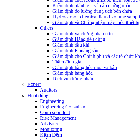
Kiểm định, đánh giá và cấp chứng nhận
Giám định đo lường dung tích bồn chứa
Hydrocarbon chemical liquid volume sampl
Giám định và Chứng nhận máy móc thiết bị
Others
Giám định và chứng nhận ô tô
Giám định Hàng tiêu dùng
Giám định dầu khí
Giám định Khoáng sản
Giám định cho Chính phủ và các tổ chức k
Thẩm định giá
Giám định hàng hóa mua và bán
Giám định hàng hóa
Dịch vụ chứng nhận
Expert
Auditors
Hoạt động
Engineering
Engineering Consultant
Conrespondent
Risk Management
Advisory
Monitoring
Kiểm Đếm