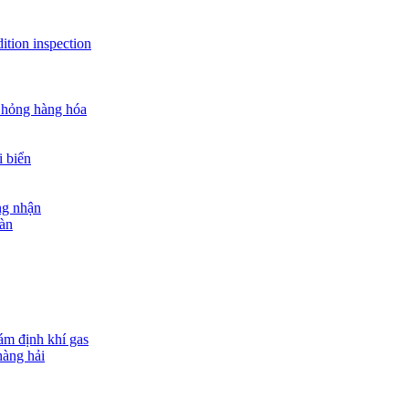
ition inspection
 hỏng hàng hóa
i biển
ng nhận
oàn
ám định khí gas
hàng hải