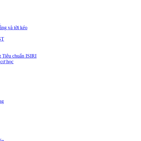
h
âng và tời kéo
ST
 Tiêu chuẩn ISIRI
 cơ học
ng
 án