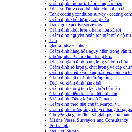
Giám định kín nước hầm hàng tàu biển
Dịch vụ lặn và cạo hà phần chìm thân tàu
Tank coating condition survey / coating cond
Giám định khối lượng xăng dầu
Damage expertise surveyors
Giám định khối lượng hàng hóa xá rời
Giám định nguyên nhân tổn thất mức độ hư
Lặn
giam-dinh-container
Giám định hàng hóa nguy hiểm trong vận tả
Chứng nhận Giám định hàng khô
Dịch vụ giám định hàng lỏng và bồn chứa
Giám định số lượng, chất lượng và cấp chứ
Giám định chất xếp hàng hóa bảo đảm an t
Giám định/ kiểm định đường ống
Dịch vụ giám định hàng hải
Giám định dung tích két chứa bồn tàu
Giám định kiểm tra cẩu, thiết bị nâng
Kiểm định, Đăng kiểm cờ Panama
Giám định theo tiêu chuẩn Marpol VI
Giám định đường ống chuyển hàng lỏng/ gi
Chuyên gia giám định và giải quyết tại nạn 
Marine Vessel Surveyors and Consultancy
Port Capt.
Damage Survey