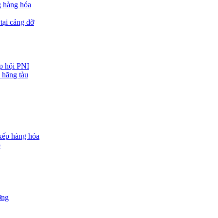
g hàng hóa
tại cảng dỡ
ệp hội PNI
 hãng tàu
 xếp hàng hóa
o
ợng