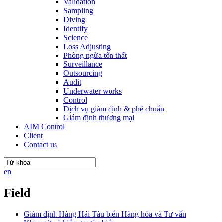
Validation
Sampling
Diving
Identify
Science
Loss Adjusting
Phòng ngừa tổn thất
Surveillance
Outsourcing
Audit
Underwater works
Control
Dịch vụ giám định & phê chuẩn
Giám định thương mại
AIM Control
Client
Contact us
en
Field
Giám định Hàng Hải Tàu biển Hàng hóa và Tư vấn