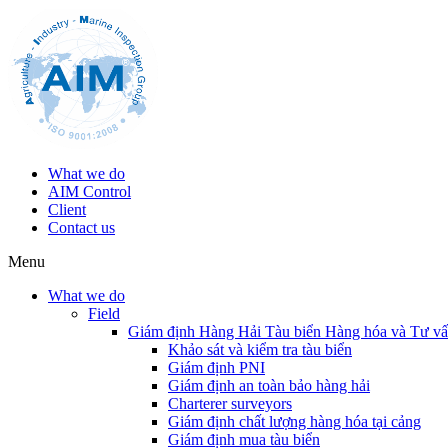
What we do
AIM Control
Client
Contact us
Menu
What we do
Field
Giám định Hàng Hải Tàu biển Hàng hóa và Tư v
Khảo sát và kiểm tra tàu biển
Giám định PNI
Giám định an toàn bảo hàng hải
Charterer surveyors
Giám định chất lượng hàng hóa tại cảng
​Giám định mua tàu biển