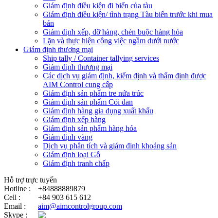
Giám định điều kiện đi biển của tàu
Giám định điều kiện/ tình trạng Tàu biển trước khi mua
bán
Giám định xếp, dỡ hàng, chèn buộc hàng hóa
Lặn và thực hiện công việc ngầm dưới nước
Giám định thương mại
Ship tally / Container tallying services
Giám định thương mại
Các dịch vụ giám định, kiểm định và thẩm định được
AIM Control cung cấp
Giám định sản phẩm tre nứa trúc
Giám định sản phẩm Cói đan
Giám định hàng gia dụng xuất khẩu
Giám định xếp hàng
Giám định sản phẩm hàng hóa
Giám định vàng
Dịch vụ phân tích và giám định khoáng sản
Giám định loại Gỗ
Giám định tranh chấp
Hỗ trợ trực tuyến
Hotline :
+84888889879
Cell :
+84 903 615 612
Email :
aim@aimcontrolgroup.com
Skype :