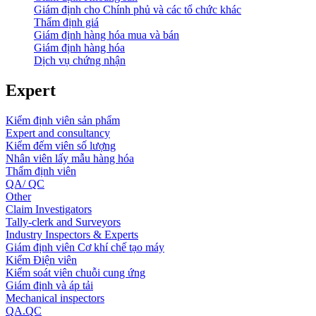
Giám định cho Chính phủ và các tổ chức khác
Thẩm định giá
Giám định hàng hóa mua và bán
Giám định hàng hóa
Dịch vụ chứng nhận
Expert
Kiểm định viên sản phẩm
Expert and consultancy
Kiểm đếm viên số lượng
Nhân viên lấy mẫu hàng hóa
Thẩm định viên
QA/ QC
Other
Claim Investigators
Tally-clerk and Surveyors
Industry Inspectors & Experts
Giám định viên Cơ khí chế tạo máy
Kiểm Điện viên
Kiểm soát viên chuỗi cung ứng
Giám định và áp tải
Mechanical inspectors
QA.QC