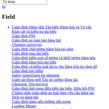
en
Field
Giám định Hàng Hải Tàu biển Hàng hóa và Tư vấn
Khảo sát và kiểm tra tàu biển
Giám định PNI
Giám định an toàn bảo hàng hải
Charterer surveyors
Giám định chất lượng hàng hóa tại cảng
​Giám định mua tàu biển
Giám định kiểm soát số lượng và khối lượng hàng hóa
Giám định hàng hóa tàu biển
Giám định và kiểm soát rủi ro cho hàng hóa tại cảng dỡ
Giám định bảo hiểm
Safety supervision for shipping
Giám sát đóng mới Tàu tại xưởng đóng tàu
Ultrasonic Test services
Giám định tình trạng điều kiện tàu biển, Hiệp hội PNI
Chứng nhận giám định an toàn theo yêu cầu hãng tàu
Dịch vụ hàng hải
Giám định hàng siêu trường siêu trọng
Loading Master