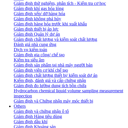
Giám định thử nghiệm, phân tích - Kiểm tra cơ học
Giám định khí gas hóa lỏng
Giám định xếp/ dỡ hàng hóa
Giám định không phá hủy
Giám định hàng hóa trước khi xuất khẩu
Giám định thiết bị áp lực
Giám định Quản lý dự án
Giám định chất lượng và kiểm soát chất lượng
Đánh giá nhà cung ứng
Dịch vụ kiểm toán
Giám định gia công/ chế tạo
Kiểm tra siêu âm
Giám định sản phẩm tại nhà máy người bán
Giám định viên cơ khí chế tạo
Giám định chất lượng thiết bị/ kiểm soát dự án
Kiểm định, đánh giá và cấp chứng nhận
Giám định đo lường dung tích bồn chứa
Hydrocarbon chemical liquid volume sampling measurement
inspection
Giám định và Chứng nhận máy móc thiết bị
Others
Giám định và chứng nhận ô tô
Giám định Hàng tiêu dùng
Giám định dầu khí
Giám định Khoáng sản