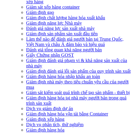
xếp hàng
Giám sát xếp hàng container
Giám định gạo
Giám định chất lượng hàng hóa xuất khẩu
Giám định năng lực Nhà máy
Đánh giá năng lực sản xuất nhà máy
Giám định sản phẩm sản xuất đầu tiên
Làm thế nào để đánh giá người bán tại Trung Quốc,
Việt Nam và châu Á đảm bảo và hiệu quả
Đánh giá tổng quan khả năng người bán
Giấy Chứng nhận GOST
Giám định đánh giá phạm vi & khả năng sản xuất của
nhà máy
Giám định đánh giá lỗi sản phẩm của quy trình sản xuất
Giám định hàng hóa nhập khẩu an toàn
Giám định nhà máy theo tiêu chuẩn yêu cầu của người
mua
Giám sát kiểm soát quá trình chế tạo sản phẩm - thiết bị
Giám định hàng hóa tại nhà máy người bán trong quá
trình sản xuất
Dịch vụ giám định dự án
Giám định hàng hóa vận tải bằng Container
Giám định xếp hàng
Dịch vụ phân tích, thử nghiệm
Giám định hàng hóa