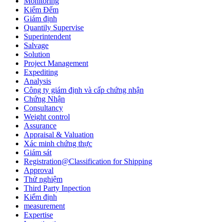
Monitoring
Kiểm Đếm
Giám định
Quantily Supervise
Superintendent
Salvage
Solution
Project Management
Expediting
Analysis
Công ty giám định và cấp chứng nhận
Chứng Nhận
Consultancy
Weight control
Assurance
Appraisal & Valuation
Xác minh chứng thực
Giám sát
Registration@Classification for Shipping
Approval
Thử nghiệm
Third Party Inpection
Kiểm định
measurement
Expertise