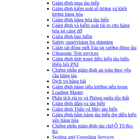
​Giám định mua tàu biển
Giám định kiểm soát số lượng và khối
lượng hàng hóa
Giám định hàng hóa tàu biển
Giám định và kiểm soát rủi ro cho hàng
hóa tại cảng dỡ
Giám định bảo hiểm
Safety supervision for shipping
Giám sát đóng mới Tàu tại xưởng đóng tàu
Ultrasonic Test services
Giám định tình trạng điều kiện tàu biển,
Hiệp hội PNI
Chứng nhận giám định an toàn theo yêu
cầu hãng tàu
Dịch vụ hàng hải
Giám định hàng siêu trường siêu trọng
Loading Master
Phân tích rủi ro và Phòng ngừa tổn thất
​Giám định đâm va tàu biển
Giám định Thân và Máy tàu biển
​Giám định hầm hàng tàu biển đạt điều kiện
xếp hàng hóa
Chứng nhận giám định tàu chở Ô Tô Ro-
Ro
Sealing and Unsealing Services