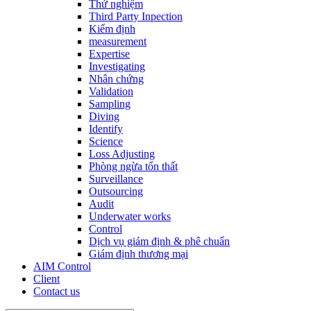
Thử nghiệm
Third Party Inpection
Kiểm định
measurement
Expertise
Investigating
Nhân chứng
Validation
Sampling
Diving
Identify
Science
Loss Adjusting
Phòng ngừa tổn thất
Surveillance
Outsourcing
Audit
Underwater works
Control
Dịch vụ giám định & phê chuẩn
Giám định thương mại
AIM Control
Client
Contact us