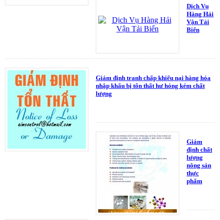
Dịch Vụ
Hàng Hải
Vận Tải
Biển
Giám định tranh chấp khiếu nại hàng hóa
nhập khẩu bị tổn thất hư hỏng kém chất
lượng
Giám
định chất
lượng
nông sản
thực
phẩm