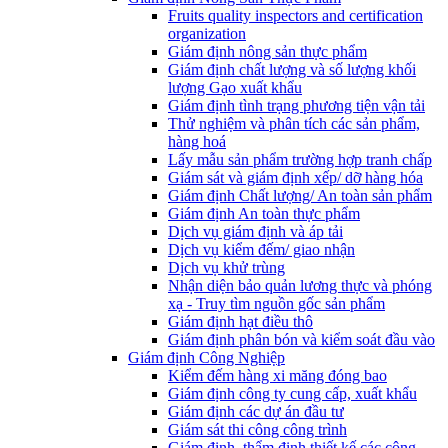
Fruits quality inspectors and certification
organization
Giám định nông sản thực phẩm
Giám định chất lượng và số lượng khối
lượng Gạo xuất khẩu
Giám định tình trạng phương tiện vận tải
Thử nghiệm và phân tích các sản phẩm,
hàng hoá
Lấy mẫu sản phẩm trường hợp tranh chấp
Giám sát và giám định xếp/ dỡ hàng hóa
Giám định Chất lượng/ An toàn sản phẩm
Giám định An toàn thực phẩm
Dịch vụ giám định và áp tải
Dịch vụ kiểm đếm/ giao nhận
Dịch vụ khử trùng
Nhận diện bảo quản lương thực và phóng
xạ - Truy tìm nguồn gốc sản phẩm
Giám định hạt điều thô
Giám định phân bón và kiểm soát đầu vào
Giám định Công Nghiệp
Kiểm đếm hàng xi măng đóng bao
Giám định công ty cung cấp, xuất khẩu
Giám định các dự án đầu tư
Giám sát thi công công trình
Giám định, thẩm định thiết kế các công