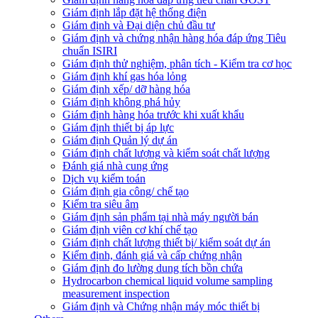
Giám định lắp đặt hệ thống điện
Giám định và Đại diện chủ đầu tư
Giám định và chứng nhận hàng hóa đáp ứng Tiêu
chuẩn ISIRI
Giám định thử nghiệm, phân tích - Kiểm tra cơ học
Giám định khí gas hóa lỏng
Giám định xếp/ dỡ hàng hóa
Giám định không phá hủy
Giám định hàng hóa trước khi xuất khẩu
Giám định thiết bị áp lực
Giám định Quản lý dự án
Giám định chất lượng và kiểm soát chất lượng
Đánh giá nhà cung ứng
Dịch vụ kiểm toán
Giám định gia công/ chế tạo
Kiểm tra siêu âm
Giám định sản phẩm tại nhà máy người bán
Giám định viên cơ khí chế tạo
Giám định chất lượng thiết bị/ kiểm soát dự án
Kiểm định, đánh giá và cấp chứng nhận
Giám định đo lường dung tích bồn chứa
Hydrocarbon chemical liquid volume sampling
measurement inspection
Giám định và Chứng nhận máy móc thiết bị