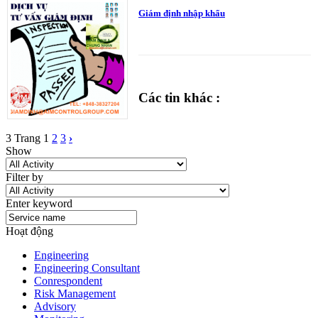
Giám định nhập khẩu
Các tin khác :
3 Trang
1
2
3
›
Show
Filter by
Enter keyword
Hoạt động
Engineering
Engineering Consultant
Conrespondent
Risk Management
Advisory