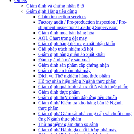
Others
Giám định và chứng nhận ô tô
Giám định Hàng tiêu dùng
Claim inspection services
Factory audit / Pre-production inspection / Pre-
shipment inspection/ Loading Supervision
Giám định mua bán hàng hóa
AQL Chart trong dệt may
Giám định hàng dệt may xuất nhập khẩu
Giải pháp trách nhiệm xã hội
Giám định hàng quần áo xuất khẩu
Đánh giá nhà máy sản xuất
Giám định sản phẩm cấp chứng nhận
Giám định an toàn nhà máy
Dịch vụ Thử nghiệm hàng thực phẩm
Hỗ trợ nhãn hiệu riêng Ngành thực phẩm
Giám định quá trình sản xuất Ngành thực phẩm
Giám định thực phẩm
Giám định thực phẩm đáp ứng tiêu chuẩn
Giám định/ Kiểm tra kho hàng bán lẻ Ngành
thực phẩm
Giám định/ Giám sát nhà cung cấp và chuỗi cung
ứng Ngành thực phẩm
Thử nghiệm/ giám định so sánh
Giám định/ Đánh giá chất lượng nhà máy