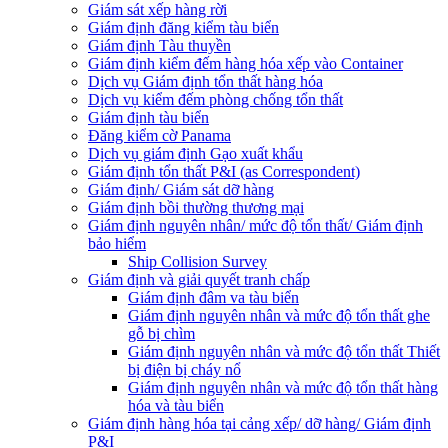
Giám sát xếp hàng rời
Giám định đăng kiểm tàu biển
Giám định Tàu thuyền
Giám định kiểm đếm hàng hóa xếp vào Container
Dịch vụ Giám định tổn thất hàng hóa
Dịch vụ kiểm đếm phòng chống tổn thất
Giám định tàu biển
Đăng kiểm cờ Panama
Dịch vụ giám định Gạo xuất khẩu
Giám định tổn thất P&I (as Correspondent)
Giám định/ Giám sát dỡ hàng
Giám định bồi thường thương mại
Giám định nguyên nhân/ mức độ tổn thất/ Giám định
bảo hiểm
Ship Collision Survey
Giám định và giải quyết tranh chấp
Giám định đâm va tàu biển
Giám định nguyên nhân và mức độ tổn thất ghe
gỗ bị chìm
Giám định nguyên nhân và mức độ tổn thất Thiết
bị điện bị cháy nổ
Giám định nguyên nhân và mức độ tổn thất hàng
hóa và tàu biển
Giám định hàng hóa tại cảng xếp/ dỡ hàng/ Giám định
P&I