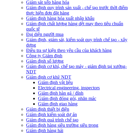
Giám sát xếp hàng hóa
Giám định quy trình sản xuất - chế tạo trước thời điểm
thực hiện đơn đặt hàng
Giám định hàng hóa xuất nhập khẩu
Giám định chất lượng hàng dệt may theo tiêu chuẩn
quốc tế
Đại diện người mua
Giám định, giám sát, kiểm soát quy trình chế tạo - xây
dựng
Điều tra sự kiện theo yêu cầu của khách hàng
Công ty Giám định
Giám định số lượng
Giám định cơ khí, chế tạo máy - giám định tại xưởng-
NDT
Giám định cơ khí/ NDT
Giám định vật liệu
Electrical engineering, inspectors
Giám định hàn gá / đính
Giám định đóng gói, nhãn mác
Giám định giao hàng
Giám định thiết bị điện
Giám định kiểm soát dự án
Giám định quá trình chế tạo
Giám định hàng siêu trường siêu trọng
Giám định hàng hải