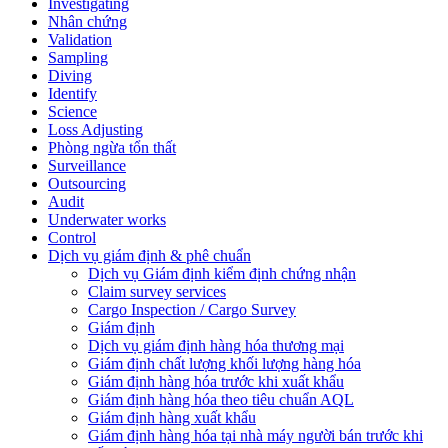
Investigating
Nhân chứng
Validation
Sampling
Diving
Identify
Science
Loss Adjusting
Phòng ngừa tổn thất
Surveillance
Outsourcing
Audit
Underwater works
Control
Dịch vụ giám định & phê chuẩn
Dịch vụ Giám định kiểm định chứng nhận
Claim survey services
Cargo Inspection / Cargo Survey
Giám định
Dịch vụ giám định hàng hóa thương mại
Giám định chất lượng khối lượng hàng hóa
Giám định hàng hóa trước khi xuất khẩu
Giám định hàng hóa theo tiêu chuẩn AQL
Giám định hàng xuất khẩu
Giám định hàng hóa tại nhà máy người bán trước khi