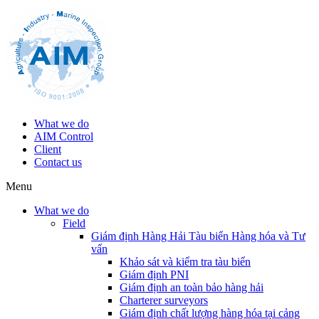
What we do
AIM Control
Client
Contact us
Menu
What we do
Field
Giám định Hàng Hải Tàu biển Hàng hóa và Tư
vấn
Khảo sát và kiểm tra tàu biển
Giám định PNI
Giám định an toàn bảo hàng hải
Charterer surveyors
Giám định chất lượng hàng hóa tại cảng