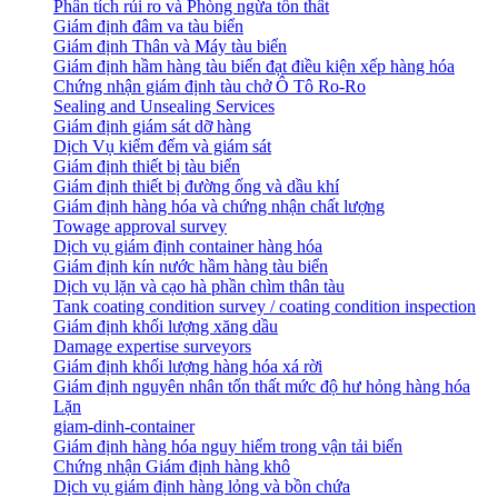
Phân tích rủi ro và Phòng ngừa tổn thất
​Giám định đâm va tàu biển
Giám định Thân và Máy tàu biển
​Giám định hầm hàng tàu biển đạt điều kiện xếp hàng hóa
Chứng nhận giám định tàu chở Ô Tô Ro-Ro
Sealing and Unsealing Services
Giám định giám sát dỡ hàng
Dịch Vụ kiểm đếm và giám sát
Giám định thiết bị tàu biển
Giám định thiết bị đường ống và dầu khí
Giám định hàng hóa và chứng nhận chất lượng
Towage approval survey
Dịch vụ giám định container hàng hóa
Giám định kín nước hầm hàng tàu biển
Dịch vụ lặn và cạo hà phần chìm thân tàu
Tank coating condition survey / coating condition inspection
Giám định khối lượng xăng dầu
Damage expertise surveyors
Giám định khối lượng hàng hóa xá rời
Giám định nguyên nhân tổn thất mức độ hư hỏng hàng hóa
Lặn
giam-dinh-container
Giám định hàng hóa nguy hiểm trong vận tải biển
Chứng nhận Giám định hàng khô
Dịch vụ giám định hàng lỏng và bồn chứa