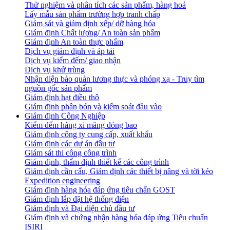
Thử nghiệm và phân tích các sản phẩm, hàng hoá
Lấy mẫu sản phẩm trường hợp tranh chấp
Giám sát và giám định xếp/ dỡ hàng hóa
Giám định Chất lượng/ An toàn sản phẩm
Giám định An toàn thực phẩm
Dịch vụ giám định và áp tải
Dịch vụ kiểm đếm/ giao nhận
Dịch vụ khử trùng
Nhận diện bảo quản lương thực và phóng xạ - Truy tìm
nguồn gốc sản phẩm
Giám định hạt điều thô
Giám định phân bón và kiểm soát đầu vào
Giám định Công Nghiệp
Kiểm đếm hàng xi măng đóng bao
Giám định công ty cung cấp, xuất khẩu
Giám định các dự án đầu tư
Giám sát thi công công trình
Giám định, thẩm định thiết kế các công trình
Giám định cần cẩu, Giám định các thiết bị nâng và tời kéo
Expedition engineering
Giám định hàng hóa đáp ứng tiêu chẩn GOST
Giám định lắp đặt hệ thống điện
Giám định và Đại diện chủ đầu tư
Giám định và chứng nhận hàng hóa đáp ứng Tiêu chuẩn
ISIRI