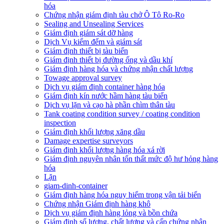
hóa
Chứng nhận giám định tàu chở Ô Tô Ro-Ro
Sealing and Unsealing Services
Giám định giám sát dỡ hàng
Dịch Vụ kiểm đếm và giám sát
Giám định thiết bị tàu biển
Giám định thiết bị đường ống và dầu khí
Giám định hàng hóa và chứng nhận chất lượng
Towage approval survey
Dịch vụ giám định container hàng hóa
Giám định kín nước hầm hàng tàu biển
Dịch vụ lặn và cạo hà phần chìm thân tàu
Tank coating condition survey / coating condition
inspection
Giám định khối lượng xăng dầu
Damage expertise surveyors
Giám định khối lượng hàng hóa xá rời
Giám định nguyên nhân tổn thất mức độ hư hỏng hàng
hóa
Lặn
giam-dinh-container
Giám định hàng hóa nguy hiểm trong vận tải biển
Chứng nhận Giám định hàng khô
Dịch vụ giám định hàng lỏng và bồn chứa
Giám định số lượng, chất lượng và cấp chứng nhận