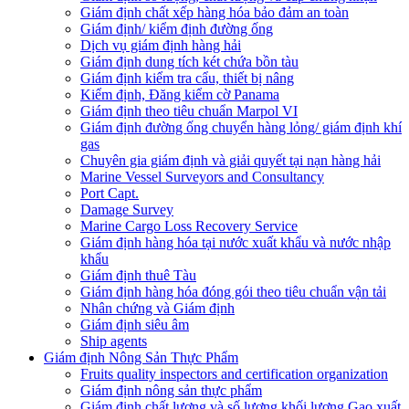
Giám định chất xếp hàng hóa bảo đảm an toàn
Giám định/ kiểm định đường ống
Dịch vụ giám định hàng hải
Giám định dung tích két chứa bồn tàu
Giám định kiểm tra cẩu, thiết bị nâng
Kiểm định, Đăng kiểm cờ Panama
Giám định theo tiêu chuẩn Marpol VI
Giám định đường ống chuyển hàng lỏng/ giám định khí
gas
Chuyên gia giám định và giải quyết tại nạn hàng hải
Marine Vessel Surveyors and Consultancy
Port Capt.
Damage Survey
Marine Cargo Loss Recovery Service
Giám định hàng hóa tại nước xuất khẩu và nước nhập
khẩu
Giám định thuê Tàu
Giám định hàng hóa đóng gói theo tiêu chuẩn vận tải
Nhân chứng và Giám định
Giám định siêu âm
Ship agents
Giám định Nông Sản Thực Phẩm
Fruits quality inspectors and certification organization
Giám định nông sản thực phẩm
Giám định chất lượng và số lượng khối lượng Gạo xuất