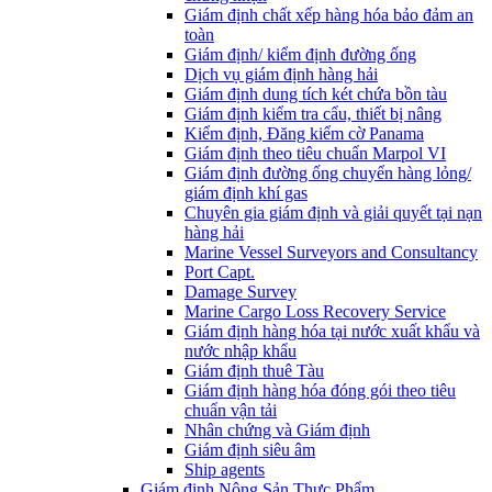
Giám định chất xếp hàng hóa bảo đảm an
toàn
Giám định/ kiểm định đường ống
Dịch vụ giám định hàng hải
Giám định dung tích két chứa bồn tàu
Giám định kiểm tra cẩu, thiết bị nâng
Kiểm định, Đăng kiểm cờ Panama
Giám định theo tiêu chuẩn Marpol VI
Giám định đường ống chuyển hàng lỏng/
giám định khí gas
Chuyên gia giám định và giải quyết tại nạn
hàng hải
Marine Vessel Surveyors and Consultancy
Port Capt.
Damage Survey
Marine Cargo Loss Recovery Service
Giám định hàng hóa tại nước xuất khẩu và
nước nhập khẩu
Giám định thuê Tàu
Giám định hàng hóa đóng gói theo tiêu
chuẩn vận tải
Nhân chứng và Giám định
Giám định siêu âm
Ship agents
Giám định Nông Sản Thực Phẩm