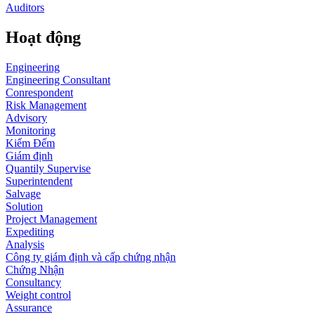
Auditors
Hoạt động
Engineering
Engineering Consultant
Conrespondent
Risk Management
Advisory
Monitoring
Kiểm Đếm
Giám định
Quantily Supervise
Superintendent
Salvage
Solution
Project Management
Expediting
Analysis
Công ty giám định và cấp chứng nhận
Chứng Nhận
Consultancy
Weight control
Assurance