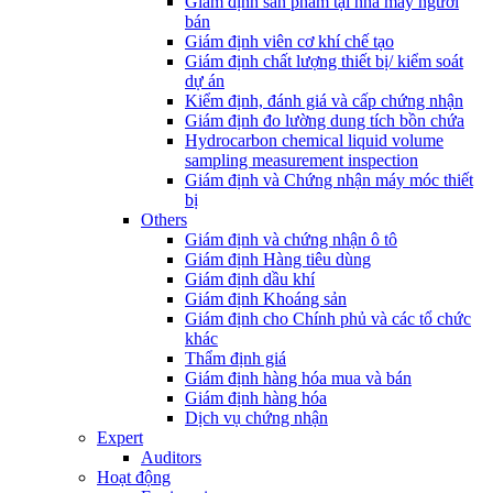
Giám định sản phẩm tại nhà máy người
bán
Giám định viên cơ khí chế tạo
Giám định chất lượng thiết bị/ kiểm soát
dự án
Kiểm định, đánh giá và cấp chứng nhận
Giám định đo lường dung tích bồn chứa
Hydrocarbon chemical liquid volume
sampling measurement inspection
Giám định và Chứng nhận máy móc thiết
bị
Others
Giám định và chứng nhận ô tô
Giám định Hàng tiêu dùng
Giám định dầu khí
Giám định Khoáng sản
Giám định cho Chính phủ và các tổ chức
khác
Thẩm định giá
Giám định hàng hóa mua và bán
Giám định hàng hóa
Dịch vụ chứng nhận
Expert
Auditors
Hoạt động