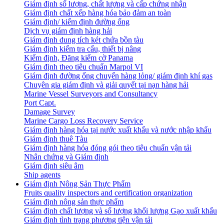
Giám định số lượng, chất lượng và cấp chứng nhận
Giám định chất xếp hàng hóa bảo đảm an toàn
Giám định/ kiểm định đường ống
Dịch vụ giám định hàng hải
Giám định dung tích két chứa bồn tàu
Giám định kiểm tra cẩu, thiết bị nâng
Kiểm định, Đăng kiểm cờ Panama
Giám định theo tiêu chuẩn Marpol VI
Giám định đường ống chuyển hàng lỏng/ giám định khí gas
Chuyên gia giám định và giải quyết tại nạn hàng hải
Marine Vessel Surveyors and Consultancy
Port Capt.
Damage Survey
Marine Cargo Loss Recovery Service
Giám định hàng hóa tại nước xuất khẩu và nước nhập khẩu
Giám định thuê Tàu
Giám định hàng hóa đóng gói theo tiêu chuẩn vận tải
Nhân chứng và Giám định
Giám định siêu âm
Ship agents
Giám định Nông Sản Thực Phẩm
Fruits quality inspectors and certification organization
Giám định nông sản thực phẩm
Giám định chất lượng và số lượng khối lượng Gạo xuất khẩu
Giám định tình trạng phương tiện vận tải