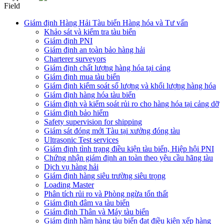
Field
Giám định Hàng Hải Tàu biển Hàng hóa và Tư vấn
Khảo sát và kiểm tra tàu biển
Giám định PNI
Giám định an toàn bảo hàng hải
Charterer surveyors
Giám định chất lượng hàng hóa tại cảng
​Giám định mua tàu biển
Giám định kiểm soát số lượng và khối lượng hàng hóa
Giám định hàng hóa tàu biển
Giám định và kiểm soát rủi ro cho hàng hóa tại cảng dỡ
Giám định bảo hiểm
Safety supervision for shipping
Giám sát đóng mới Tàu tại xưởng đóng tàu
Ultrasonic Test services
Giám định tình trạng điều kiện tàu biển, Hiệp hội PNI
Chứng nhận giám định an toàn theo yêu cầu hãng tàu
Dịch vụ hàng hải
Giám định hàng siêu trường siêu trọng
Loading Master
Phân tích rủi ro và Phòng ngừa tổn thất
​Giám định đâm va tàu biển
Giám định Thân và Máy tàu biển
​Giám định hầm hàng tàu biển đạt điều kiện xếp hàng