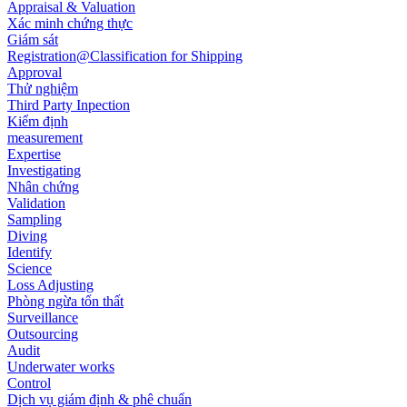
Appraisal & Valuation
Xác minh chứng thực
Giám sát
Registration@Classification for Shipping
Approval
Thử nghiệm
Third Party Inpection
Kiểm định
measurement
Expertise
Investigating
Nhân chứng
Validation
Sampling
Diving
Identify
Science
Loss Adjusting
Phòng ngừa tổn thất
Surveillance
Outsourcing
Audit
Underwater works
Control
Dịch vụ giám định & phê chuẩn