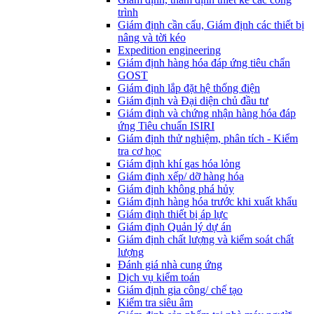
trình
Giám định cần cẩu, Giám định các thiết bị
nâng và tời kéo
Expedition engineering
Giám định hàng hóa đáp ứng tiêu chẩn
GOST
Giám định lắp đặt hệ thống điện
Giám định và Đại diện chủ đầu tư
Giám định và chứng nhận hàng hóa đáp
ứng Tiêu chuẩn ISIRI
Giám định thử nghiệm, phân tích - Kiểm
tra cơ học
Giám định khí gas hóa lỏng
Giám định xếp/ dỡ hàng hóa
Giám định không phá hủy
Giám định hàng hóa trước khi xuất khẩu
Giám định thiết bị áp lực
Giám định Quản lý dự án
Giám định chất lượng và kiểm soát chất
lượng
Đánh giá nhà cung ứng
Dịch vụ kiểm toán
Giám định gia công/ chế tạo
Kiểm tra siêu âm