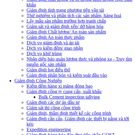
khẩu
Giám định tình trạng phương tiện vận tải
Thử nghiệm và phân tích các sản phẩm, hàng hoá
Lấy mẫu sản phẩm trường hợp tranh chấp
Giám sát và giám định xếp/ dỡ hàng hóa
Giám định Chất lượng/ An toàn sản phẩm
Giám định An toàn thực phẩm
Dịch vụ giám định và áp tải
Dịch vụ kiểm đếm/ giao nhận
Dịch vụ khử trùng
Nhận diện bảo quản lương thực và phóng xạ - Truy tìm
nguồn gốc sản phẩm
Giám định hạt điều thô
Giám định phân bón và kiểm soát đầu vào
Giám định Công Nghiệp
Kiểm đếm hàng xi măng đóng bao
Giám định công ty cung cấp, xuất khẩu
Bulk Cement inspection tallying
Giám định các dự án đầu tư
Giám sát thi công công trình
Giám định, thẩm định thiết kế các công trình
Giám định cần cẩu, Giám định các thiết bị nâng và tời
kéo
Expedition engineering
Giám định hàng hóa đáp ứng tiêu chẩn GOST