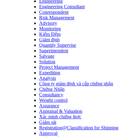
Engineering
Engineering Consultant
Conrespondent
Risk Management
Advisory
Monitoring
Kiểm Đếm
Giám định
Quantily Supervise
Superintendent
Salvage
Solution
Project Management
Expediting
Analysis
Công ty giám định và cấp chứng nhận
Chứng Nhận
Consultancy
Weight control
Assurance
Appraisal & Valuation
Xác minh chứng thực
Giám sát
Registration@Classification for Shipping
Approval