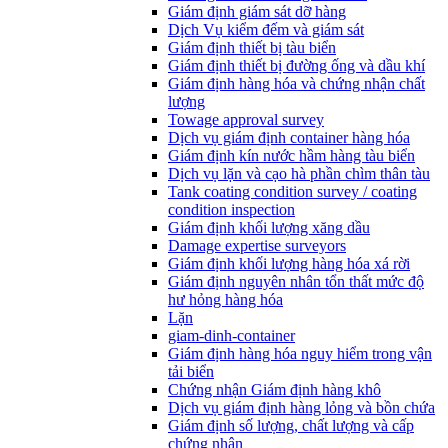
Giám định giám sát dỡ hàng
Dịch Vụ kiểm đếm và giám sát
Giám định thiết bị tàu biển
Giám định thiết bị đường ống và dầu khí
Giám định hàng hóa và chứng nhận chất
lượng
Towage approval survey
Dịch vụ giám định container hàng hóa
Giám định kín nước hầm hàng tàu biển
Dịch vụ lặn và cạo hà phần chìm thân tàu
Tank coating condition survey / coating
condition inspection
Giám định khối lượng xăng dầu
Damage expertise surveyors
Giám định khối lượng hàng hóa xá rời
Giám định nguyên nhân tổn thất mức độ
hư hỏng hàng hóa
Lặn
giam-dinh-container
Giám định hàng hóa nguy hiểm trong vận
tải biển
Chứng nhận Giám định hàng khô
Dịch vụ giám định hàng lỏng và bồn chứa
Giám định số lượng, chất lượng và cấp
chứng nhận