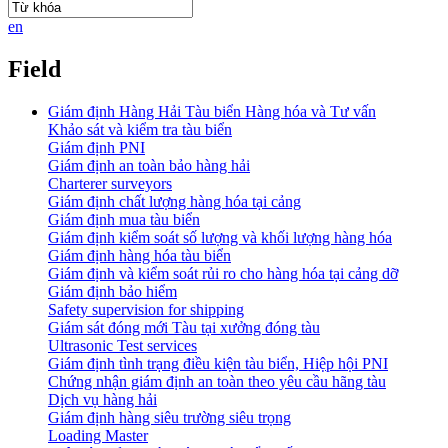
en
Field
Giám định Hàng Hải Tàu biển Hàng hóa và Tư vấn
Khảo sát và kiểm tra tàu biển
Giám định PNI
Giám định an toàn bảo hàng hải
Charterer surveyors
Giám định chất lượng hàng hóa tại cảng
​Giám định mua tàu biển
Giám định kiểm soát số lượng và khối lượng hàng hóa
Giám định hàng hóa tàu biển
Giám định và kiểm soát rủi ro cho hàng hóa tại cảng dỡ
Giám định bảo hiểm
Safety supervision for shipping
Giám sát đóng mới Tàu tại xưởng đóng tàu
Ultrasonic Test services
Giám định tình trạng điều kiện tàu biển, Hiệp hội PNI
Chứng nhận giám định an toàn theo yêu cầu hãng tàu
Dịch vụ hàng hải
Giám định hàng siêu trường siêu trọng
Loading Master