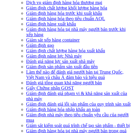
Dịch vụ giám định hàng hóa thương mại
Giám định chất lượng khối lượng hàng hóa
Giám định hàng hóa trước khi xuất khẩu
Giám định hàng hóa theo tiêu chuẩn AQL
Giám định hàng xuất khẩu
Giám định hàng hóa tại nhà máy người bán trước khi
xếp hàng
Giám sát xếp hàng container
Giám định gạo
Giám định chất lượng hàng hóa xuất khẩu
Giám định năng lực Nhà máy
Đánh giá năng lực sản xuất nhà máy
Giám định sản phẩm sản xuất đầu tiên
Làm thế nào để đánh giá người bán tại Trung Quốc,
Việt Nam và châu Á đảm bảo và hiệu quả
Đánh giá tổng quan khả năng người bán
Giấy Chứng nhận GOST
Giám định đánh giá phạm vi & khả năng sản xuất của
nhà máy
Giám định đánh giá lỗi sản phẩm của quy trình sản xuất
Giám định hàng hóa nhập khẩu an toàn
Giám định nhà máy theo tiêu chuẩn yêu cầu của người
mua
Giám sát kiểm soát quá trình chế tạo sản phẩm - thiết bị
Giám định hàng hóa tại nhà máy người bán trong quá