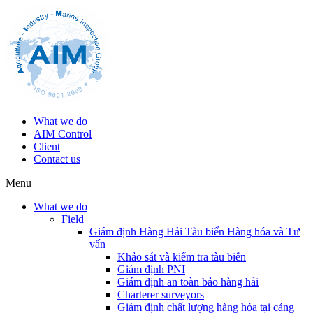
What we do
AIM Control
Client
Contact us
Menu
What we do
Field
Giám định Hàng Hải Tàu biển Hàng hóa và Tư
vấn
Khảo sát và kiểm tra tàu biển
Giám định PNI
Giám định an toàn bảo hàng hải
Charterer surveyors
Giám định chất lượng hàng hóa tại cảng