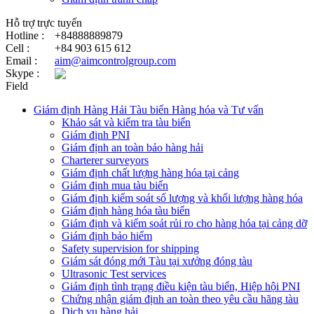
Hỗ trợ trực tuyến
Hotline :
+84888889879
Cell :
+84 903 615 612
Email :
aim@aimcontrolgroup.com
Skype :
Field
Giám định Hàng Hải Tàu biển Hàng hóa và Tư vấn
Khảo sát và kiểm tra tàu biển
Giám định PNI
Giám định an toàn bảo hàng hải
Charterer surveyors
Giám định chất lượng hàng hóa tại cảng
​Giám định mua tàu biển
Giám định kiểm soát số lượng và khối lượng hàng hóa
Giám định hàng hóa tàu biển
Giám định và kiểm soát rủi ro cho hàng hóa tại cảng dỡ
Giám định bảo hiểm
Safety supervision for shipping
Giám sát đóng mới Tàu tại xưởng đóng tàu
Ultrasonic Test services
Giám định tình trạng điều kiện tàu biển, Hiệp hội PNI
Chứng nhận giám định an toàn theo yêu cầu hãng tàu
Dịch vụ hàng hải