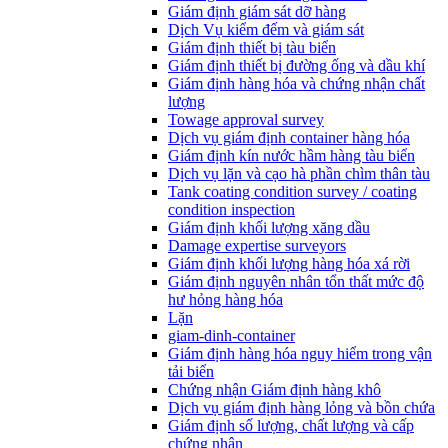
Giám định giám sát dỡ hàng
Dịch Vụ kiểm đếm và giám sát
Giám định thiết bị tàu biển
Giám định thiết bị đường ống và dầu khí
Giám định hàng hóa và chứng nhận chất
lượng
Towage approval survey
Dịch vụ giám định container hàng hóa
Giám định kín nước hầm hàng tàu biển
Dịch vụ lặn và cạo hà phần chìm thân tàu
Tank coating condition survey / coating
condition inspection
Giám định khối lượng xăng dầu
Damage expertise surveyors
Giám định khối lượng hàng hóa xá rời
Giám định nguyên nhân tổn thất mức độ
hư hỏng hàng hóa
Lặn
giam-dinh-container
Giám định hàng hóa nguy hiểm trong vận
tải biển
Chứng nhận Giám định hàng khô
Dịch vụ giám định hàng lỏng và bồn chứa
Giám định số lượng, chất lượng và cấp
chứng nhận