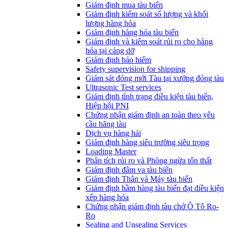
​Giám định mua tàu biển
Giám định kiểm soát số lượng và khối
lượng hàng hóa
Giám định hàng hóa tàu biển
Giám định và kiểm soát rủi ro cho hàng
hóa tại cảng dỡ
Giám định bảo hiểm
Safety supervision for shipping
Giám sát đóng mới Tàu tại xưởng đóng tàu
Ultrasonic Test services
Giám định tình trạng điều kiện tàu biển,
Hiệp hội PNI
Chứng nhận giám định an toàn theo yêu
cầu hãng tàu
Dịch vụ hàng hải
Giám định hàng siêu trường siêu trọng
Loading Master
Phân tích rủi ro và Phòng ngừa tổn thất
​Giám định đâm va tàu biển
Giám định Thân và Máy tàu biển
​Giám định hầm hàng tàu biển đạt điều kiện
xếp hàng hóa
Chứng nhận giám định tàu chở Ô Tô Ro-
Ro
Sealing and Unsealing Services