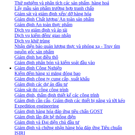
Thử nghiệm và phân tích các sản phẩm, hàng hoá
Lấy mẫu sản phẩm trường hợp tranh chấp
Giám sát và giám định xếp/ dỡ hàng hóa
Giám định Chất lượng/ An toàn sản phẩm
Giám định An toàn thực phẩm
Dịch vụ giám định và áp tải
Dịch vụ kiểm đếm/ giao nhận
Dịch vụ khử trùng
Nhận diện bảo quản lương thực và phóng xạ - Truy tìm
nguồn gốc sản phẩm
Giám định hạt điều thô
Giám định phân bón và kiểm soát đầu vào
Giám định Công Nghiệp
Kiểm đếm hàng xi măng đóng bao
Giám định công ty cung cấp, xuất khẩu
Giám định các dự án đầu tư
Giám sát thi công công trình
Giám định, thẩm định thiết kế các công trình
Giám định cần cẩu, Giám định các thiết bị nâng và tời kéo
Expedition engineering
Giám định hàng hóa đáp ứng tiêu chẩn GOST
Giám định lắp đặt hệ thống điện
Giám định và Đại diện chủ đầu tư
Giám định và chứng nhận hàng hóa đáp ứng Tiêu chuẩn
ISIRI