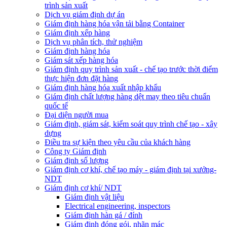
trình sản xuất
Dịch vụ giám định dự án
Giám định hàng hóa vận tải bằng Container
Giám định xếp hàng
Dịch vụ phân tích, thử nghiệm
Giám định hàng hóa
Giám sát xếp hàng hóa
Giám định quy trình sản xuất - chế tạo trước thời điểm
thực hiện đơn đặt hàng
Giám định hàng hóa xuất nhập khẩu
Giám định chất lượng hàng dệt may theo tiêu chuẩn
quốc tế
Đại diện người mua
Giám định, giám sát, kiểm soát quy trình chế tạo - xây
dựng
Điều tra sự kiện theo yêu cầu của khách hàng
Công ty Giám định
Giám định số lượng
Giám định cơ khí, chế tạo máy - giám định tại xưởng-
NDT
Giám định cơ khí/ NDT
Giám định vật liệu
Electrical engineering, inspectors
Giám định hàn gá / đính
Giám định đóng gói, nhãn mác