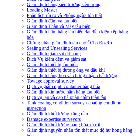
Giám định hàng siêu trường siêu trọng
Loading Master
Phân tích rủi ro và Phòng ngừa tổn thất
​Giám định đâm va tàu biển
Giám định Thân và Máy tàu biển
​Giám định hầm hàng tàu biển đạt điều kiện xếp hàng
hóa
Chứng nhận giám định tàu chở Ô Tô Ro-Ro
Sealing and Unsealing Services
Giám định giám sát dỡ hàng
Dịch Vụ kiểm đếm và giám sát
Giám định thiết bị tàu biển
Giám định thiết bị đường ống và dầu khí
Giám định hàng hóa và chứng nhận chất lượng
Towage approval survey
Dịch vụ giám định container hàng hóa
Giám định kín nước hầm hàng tàu biển
Dịch vụ lặn và cạo hà phần chìm thân tàu
Tank coating condition survey / coating condition
inspection
Giám định khối lượng xăng dầu
Damage expertise surveyors
Giám định khối lượng hàng hóa xá rời
Giám định nguyên nhân tổn thất mức độ hư hỏng hàng
hóa