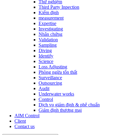
Thử nghiệm
Third Party Inpection
Kiểm định
measurement
Expertise
Investigating
Nhân chứng
Validation
Sampling
Diving
Identify
Science
Loss Adjusting
Phòng ngừa tổn thất
Surveillance
Outsourcing
Audit
Underwater works
Control
Dịch vụ giám định & phê chuẩn
Giám định thương mại
AIM Control
Client
Contact us