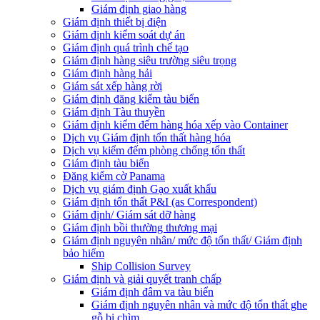
Giám định giao hàng
Giám định thiết bị điện
Giám định kiểm soát dự án
Giám định quá trình chế tạo
Giám định hàng siêu trường siêu trọng
Giám định hàng hải
Giám sát xếp hàng rời
Giám định đăng kiểm tàu biển
Giám định Tàu thuyền
Giám định kiểm đếm hàng hóa xếp vào Container
Dịch vụ Giám định tổn thất hàng hóa
Dịch vụ kiểm đếm phòng chống tổn thất
Giám định tàu biển
Đăng kiểm cờ Panama
Dịch vụ giám định Gạo xuất khẩu
Giám định tổn thất P&I (as Correspondent)
Giám định/ Giám sát dỡ hàng
Giám định bồi thường thương mại
Giám định nguyên nhân/ mức độ tổn thất/ Giám định
bảo hiểm
Ship Collision Survey
Giám định và giải quyết tranh chấp
Giám định đâm va tàu biển
Giám định nguyên nhân và mức độ tổn thất ghe
gỗ bị chìm