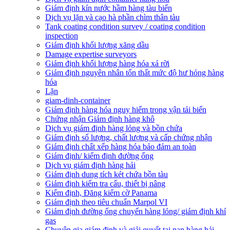
Giám định kín nước hầm hàng tàu biển
Dịch vụ lặn và cạo hà phần chìm thân tàu
Tank coating condition survey / coating condition
inspection
Giám định khối lượng xăng dầu
Damage expertise surveyors
Giám định khối lượng hàng hóa xá rời
Giám định nguyên nhân tổn thất mức độ hư hỏng hàng
hóa
Lặn
giam-dinh-container
Giám định hàng hóa nguy hiểm trong vận tải biển
Chứng nhận Giám định hàng khô
Dịch vụ giám định hàng lỏng và bồn chứa
Giám định số lượng, chất lượng và cấp chứng nhận
Giám định chất xếp hàng hóa bảo đảm an toàn
Giám định/ kiểm định đường ống
Dịch vụ giám định hàng hải
Giám định dung tích két chứa bồn tàu
Giám định kiểm tra cẩu, thiết bị nâng
Kiểm định, Đăng kiểm cờ Panama
Giám định theo tiêu chuẩn Marpol VI
Giám định đường ống chuyển hàng lỏng/ giám định khí
gas
Chuyên gia giám định và giải quyết tại nạn hàng hải