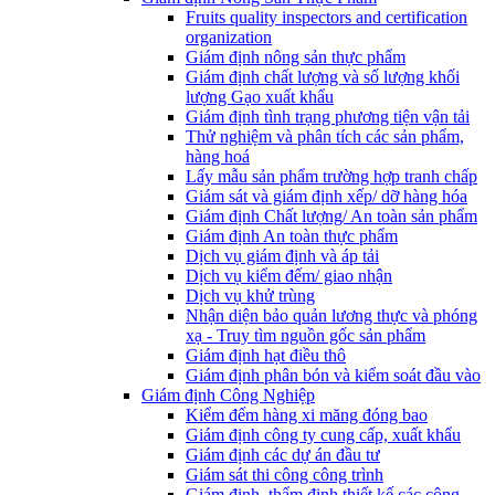
Fruits quality inspectors and certification
organization
Giám định nông sản thực phẩm
Giám định chất lượng và số lượng khối
lượng Gạo xuất khẩu
Giám định tình trạng phương tiện vận tải
Thử nghiệm và phân tích các sản phẩm,
hàng hoá
Lấy mẫu sản phẩm trường hợp tranh chấp
Giám sát và giám định xếp/ dỡ hàng hóa
Giám định Chất lượng/ An toàn sản phẩm
Giám định An toàn thực phẩm
Dịch vụ giám định và áp tải
Dịch vụ kiểm đếm/ giao nhận
Dịch vụ khử trùng
Nhận diện bảo quản lương thực và phóng
xạ - Truy tìm nguồn gốc sản phẩm
Giám định hạt điều thô
Giám định phân bón và kiểm soát đầu vào
Giám định Công Nghiệp
Kiểm đếm hàng xi măng đóng bao
Giám định công ty cung cấp, xuất khẩu
Giám định các dự án đầu tư
Giám sát thi công công trình
Giám định, thẩm định thiết kế các công