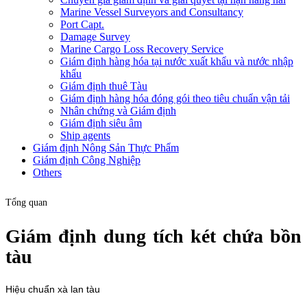
Marine Vessel Surveyors and Consultancy
Port Capt.
Damage Survey
Marine Cargo Loss Recovery Service
Giám định hàng hóa tại nước xuất khẩu và nước nhập
khẩu
Giám định thuê Tàu
Giám định hàng hóa đóng gói theo tiêu chuẩn vận tải
Nhân chứng và Giám định
Giám định siêu âm
Ship agents
Giám định Nông Sản Thực Phẩm
Giám định Công Nghiệp
Others
Tổng quan
Giám định dung tích két chứa bồn
tàu
Hiệu chuẩn xà lan tàu