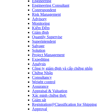
Engineering
Engineering Consultant
Conrespondent
Risk Management
Advisory
Monitoring
Kiểm Đếm
Giám định
Quantily Supervise
Superintendent
Salvage
Solution
Project Management
Expediting
Analysis
Công ty giám định và cấp chứng nhận
Chứng Nhận
Consultancy
Weight control
Assurance
Appraisal & Valuation
Xác minh chứng thực
Giám sát
Registration@Classification for Shipping
Approval