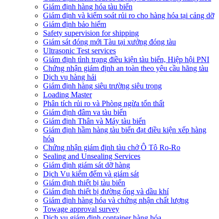
Giám định hàng hóa tàu biển
Giám định và kiểm soát rủi ro cho hàng hóa tại cảng dỡ
Giám định bảo hiểm
Safety supervision for shipping
Giám sát đóng mới Tàu tại xưởng đóng tàu
Ultrasonic Test services
Giám định tình trạng điều kiện tàu biển, Hiệp hội PNI
Chứng nhận giám định an toàn theo yêu cầu hãng tàu
Dịch vụ hàng hải
Giám định hàng siêu trường siêu trọng
Loading Master
Phân tích rủi ro và Phòng ngừa tổn thất
​Giám định đâm va tàu biển
Giám định Thân và Máy tàu biển
​Giám định hầm hàng tàu biển đạt điều kiện xếp hàng
hóa
Chứng nhận giám định tàu chở Ô Tô Ro-Ro
Sealing and Unsealing Services
Giám định giám sát dỡ hàng
Dịch Vụ kiểm đếm và giám sát
Giám định thiết bị tàu biển
Giám định thiết bị đường ống và dầu khí
Giám định hàng hóa và chứng nhận chất lượng
Towage approval survey
Dịch vụ giám định container hàng hóa