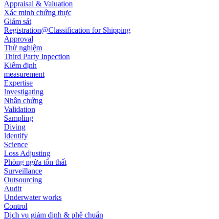
Appraisal & Valuation
Xác minh chứng thực
Giám sát
Registration@Classification for Shipping
Approval
Thử nghiệm
Third Party Inpection
Kiểm định
measurement
Expertise
Investigating
Nhân chứng
Validation
Sampling
Diving
Identify
Science
Loss Adjusting
Phòng ngừa tổn thất
Surveillance
Outsourcing
Audit
Underwater works
Control
Dịch vụ giám định & phê chuẩn