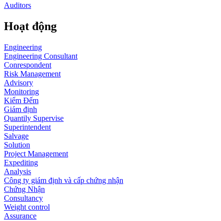
Auditors
Hoạt động
Engineering
Engineering Consultant
Conrespondent
Risk Management
Advisory
Monitoring
Kiểm Đếm
Giám định
Quantily Supervise
Superintendent
Salvage
Solution
Project Management
Expediting
Analysis
Công ty giám định và cấp chứng nhận
Chứng Nhận
Consultancy
Weight control
Assurance