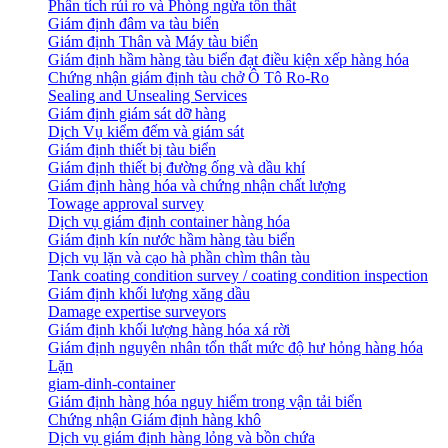
Phân tích rủi ro và Phòng ngừa tổn thất
​Giám định đâm va tàu biển
Giám định Thân và Máy tàu biển
​Giám định hầm hàng tàu biển đạt điều kiện xếp hàng hóa
Chứng nhận giám định tàu chở Ô Tô Ro-Ro
Sealing and Unsealing Services
Giám định giám sát dỡ hàng
Dịch Vụ kiểm đếm và giám sát
Giám định thiết bị tàu biển
Giám định thiết bị đường ống và dầu khí
Giám định hàng hóa và chứng nhận chất lượng
Towage approval survey
Dịch vụ giám định container hàng hóa
Giám định kín nước hầm hàng tàu biển
Dịch vụ lặn và cạo hà phần chìm thân tàu
Tank coating condition survey / coating condition inspection
Giám định khối lượng xăng dầu
Damage expertise surveyors
Giám định khối lượng hàng hóa xá rời
Giám định nguyên nhân tổn thất mức độ hư hỏng hàng hóa
Lặn
giam-dinh-container
Giám định hàng hóa nguy hiểm trong vận tải biển
Chứng nhận Giám định hàng khô
Dịch vụ giám định hàng lỏng và bồn chứa