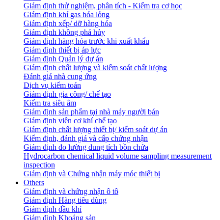
Giám định thử nghiệm, phân tích - Kiểm tra cơ học
Giám định khí gas hóa lỏng
Giám định xếp/ dỡ hàng hóa
Giám định không phá hủy
Giám định hàng hóa trước khi xuất khẩu
Giám định thiết bị áp lực
Giám định Quản lý dự án
Giám định chất lượng và kiểm soát chất lượng
Đánh giá nhà cung ứng
Dịch vụ kiểm toán
Giám định gia công/ chế tạo
Kiểm tra siêu âm
Giám định sản phẩm tại nhà máy người bán
Giám định viên cơ khí chế tạo
Giám định chất lượng thiết bị/ kiểm soát dự án
Kiểm định, đánh giá và cấp chứng nhận
Giám định đo lường dung tích bồn chứa
Hydrocarbon chemical liquid volume sampling measurement
inspection
Giám định và Chứng nhận máy móc thiết bị
Others
Giám định và chứng nhận ô tô
Giám định Hàng tiêu dùng
Giám định dầu khí
Giám định Khoáng sản