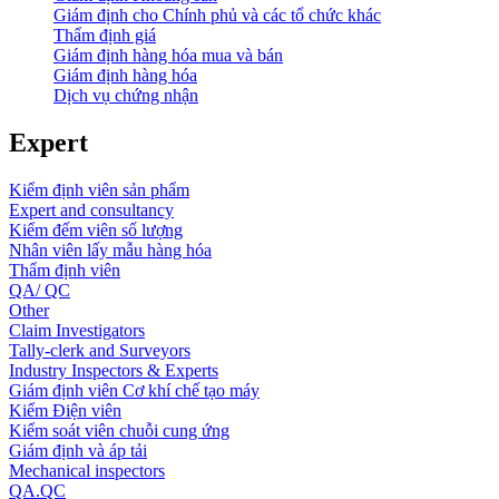
Giám định cho Chính phủ và các tổ chức khác
Thẩm định giá
Giám định hàng hóa mua và bán
Giám định hàng hóa
Dịch vụ chứng nhận
Expert
Kiểm định viên sản phẩm
Expert and consultancy
Kiểm đếm viên số lượng
Nhân viên lấy mẫu hàng hóa
Thẩm định viên
QA/ QC
Other
Claim Investigators
Tally-clerk and Surveyors
Industry Inspectors & Experts
Giám định viên Cơ khí chế tạo máy
Kiểm Điện viên
Kiểm soát viên chuỗi cung ứng
Giám định và áp tải
Mechanical inspectors
QA.QC