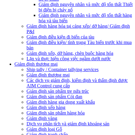
Giám định nguyên nhân và mức độ tổn thất Thiết
bị điện bị cháy nổ
Giám định nguyên nhân và mức độ tổn thất hàng
hóa và tàu biển
Giám định hàng hóa tại cảng xếp/ dỡ hàng/ Giám định
P&I
Giám định điều kiện đi biển của tàu
Giám định điều kiện/ tình trạng Tàu biển trước khi mua
bán
Giám định xếp, dỡ hàng, chèn buộc hàng hóa
Lặn và thực hiện công việc ngầm dưới nước
Giám định thương mại
Ship tally / Container tallying services
Giám định thương mại
Các dịch vụ giám định, kiểm định và thẩm định được
AIM Control cung cấp
Giám định sản phẩm tre nứa trúc
Giám định sản phẩm Cói đan
Giám định hàng gia dụng xuất khẩu
Giám định xếp hàng
Giám định sản phẩm hàng hóa
Giám định vàng
Dịch vụ phân tích và giám định khoáng sản
Giám định loại Gỗ
Giám định tranh chấp