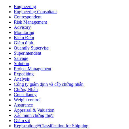
Engineering
Engineering Consultant
Conrespondent
Risk Management
Advisory
Monitoring
Kiểm Đếm
Giám định
Quantily Supervise
Superintendent
Salvage
Solution
Project Management
Expediting
Analysis
Công ty giám định và cấp chứng nhận
Chứng Nhận
Consultancy
Weight control
Assurance
Appraisal & Valuation
Xác minh chứng thực
Giám sát
Registration@Classification for Shipping