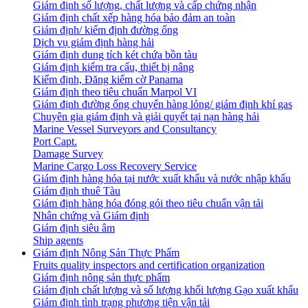
Giám định số lượng, chất lượng và cấp chứng nhận
Giám định chất xếp hàng hóa bảo đảm an toàn
Giám định/ kiểm định đường ống
Dịch vụ giám định hàng hải
Giám định dung tích két chứa bồn tàu
Giám định kiểm tra cẩu, thiết bị nâng
Kiểm định, Đăng kiểm cờ Panama
Giám định theo tiêu chuẩn Marpol VI
Giám định đường ống chuyển hàng lỏng/ giám định khí gas
Chuyên gia giám định và giải quyết tại nạn hàng hải
Marine Vessel Surveyors and Consultancy
Port Capt.
Damage Survey
Marine Cargo Loss Recovery Service
Giám định hàng hóa tại nước xuất khẩu và nước nhập khẩu
Giám định thuê Tàu
Giám định hàng hóa đóng gói theo tiêu chuẩn vận tải
Nhân chứng và Giám định
Giám định siêu âm
Ship agents
Giám định Nông Sản Thực Phẩm
Fruits quality inspectors and certification organization
Giám định nông sản thực phẩm
Giám định chất lượng và số lượng khối lượng Gạo xuất khẩu
Giám định tình trạng phương tiện vận tải