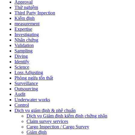
Approval
Thử nghiệm
Third Party Inpection
Kiểm định
measurement
Expertise
Investigating
Nhân chứng
Validation
Sampling
Diving
Identify
Science
Loss Adjusting
Phòng ngừa tổn thất
Surveillance
Outsourcing
Audit
Underwater works
Control
Dịch vụ giám định & phê chuẩn
Dịch vụ Giám định kiểm định chứng nhận
Claim survey services
Cargo Inspection / Cargo Survey
Giám định