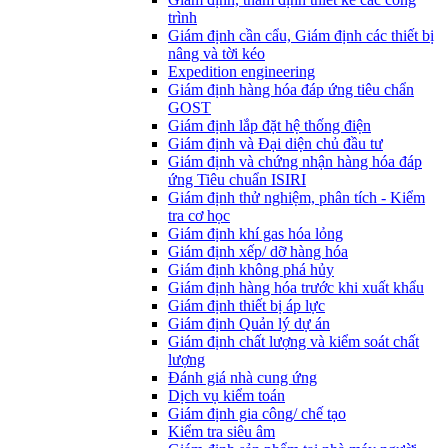
trình
Giám định cần cẩu, Giám định các thiết bị
nâng và tời kéo
Expedition engineering
Giám định hàng hóa đáp ứng tiêu chẩn
GOST
Giám định lắp đặt hệ thống điện
Giám định và Đại diện chủ đầu tư
Giám định và chứng nhận hàng hóa đáp
ứng Tiêu chuẩn ISIRI
Giám định thử nghiệm, phân tích - Kiểm
tra cơ học
Giám định khí gas hóa lỏng
Giám định xếp/ dỡ hàng hóa
Giám định không phá hủy
Giám định hàng hóa trước khi xuất khẩu
Giám định thiết bị áp lực
Giám định Quản lý dự án
Giám định chất lượng và kiểm soát chất
lượng
Đánh giá nhà cung ứng
Dịch vụ kiểm toán
Giám định gia công/ chế tạo
Kiểm tra siêu âm