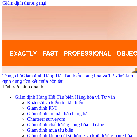
Giám định thương mại
Trang chủ
Giám định Hàng Hải Tàu biển Hàng hóa và Tư vấn
Giám
định dung tích két chứa bồn tàu
Lĩnh vực kinh doanh
Giám định Hàng Hải Tàu biển Hàng hóa và Tư vấn
Khảo sát và kiểm tra tàu biển
Giám định PNI
Giám định an toàn bảo hàng hải
Charterer surveyors
Giám định chất lượng hàng hóa tại cảng
​Giám định mua tàu biển
Giám định kiểm soát số lượng và khối lượng hàng hóa