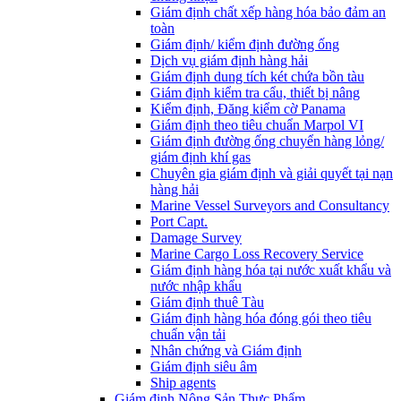
Giám định chất xếp hàng hóa bảo đảm an
toàn
Giám định/ kiểm định đường ống
Dịch vụ giám định hàng hải
Giám định dung tích két chứa bồn tàu
Giám định kiểm tra cẩu, thiết bị nâng
Kiểm định, Đăng kiểm cờ Panama
Giám định theo tiêu chuẩn Marpol VI
Giám định đường ống chuyển hàng lỏng/
giám định khí gas
Chuyên gia giám định và giải quyết tại nạn
hàng hải
Marine Vessel Surveyors and Consultancy
Port Capt.
Damage Survey
Marine Cargo Loss Recovery Service
Giám định hàng hóa tại nước xuất khẩu và
nước nhập khẩu
Giám định thuê Tàu
Giám định hàng hóa đóng gói theo tiêu
chuẩn vận tải
Nhân chứng và Giám định
Giám định siêu âm
Ship agents
Giám định Nông Sản Thực Phẩm