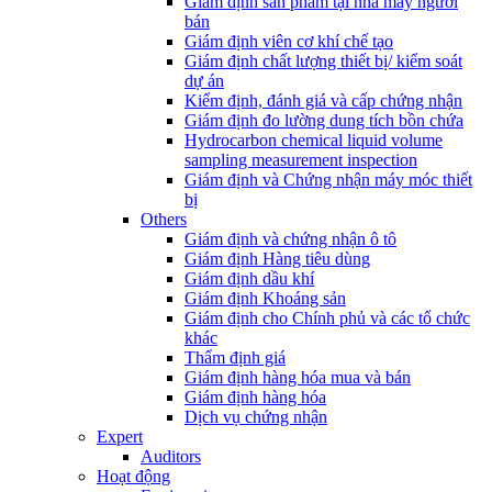
Giám định sản phẩm tại nhà máy người
bán
Giám định viên cơ khí chế tạo
Giám định chất lượng thiết bị/ kiểm soát
dự án
Kiểm định, đánh giá và cấp chứng nhận
Giám định đo lường dung tích bồn chứa
Hydrocarbon chemical liquid volume
sampling measurement inspection
Giám định và Chứng nhận máy móc thiết
bị
Others
Giám định và chứng nhận ô tô
Giám định Hàng tiêu dùng
Giám định dầu khí
Giám định Khoáng sản
Giám định cho Chính phủ và các tổ chức
khác
Thẩm định giá
Giám định hàng hóa mua và bán
Giám định hàng hóa
Dịch vụ chứng nhận
Expert
Auditors
Hoạt động