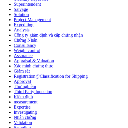
Superintendent
Salvage
Solution
Project Management
Expediting
Analysis
Công ty giám định và cấp chứng nhận
Chứng Nhận
Consultancy
Weight control
Assurance
Appraisal & Valuation
Xác minh chứng thực
Giám sát
Registration@Classification for Shipping
Approval
Thử nghiệm
Third Party Inpection
Kiểm định
measurement
Expertise
Investigating
Nhân chứng
Validation
Sampling