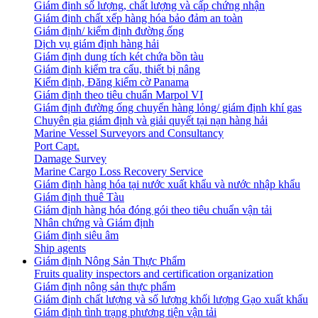
Giám định số lượng, chất lượng và cấp chứng nhận
Giám định chất xếp hàng hóa bảo đảm an toàn
Giám định/ kiểm định đường ống
Dịch vụ giám định hàng hải
Giám định dung tích két chứa bồn tàu
Giám định kiểm tra cẩu, thiết bị nâng
Kiểm định, Đăng kiểm cờ Panama
Giám định theo tiêu chuẩn Marpol VI
Giám định đường ống chuyển hàng lỏng/ giám định khí gas
Chuyên gia giám định và giải quyết tại nạn hàng hải
Marine Vessel Surveyors and Consultancy
Port Capt.
Damage Survey
Marine Cargo Loss Recovery Service
Giám định hàng hóa tại nước xuất khẩu và nước nhập khẩu
Giám định thuê Tàu
Giám định hàng hóa đóng gói theo tiêu chuẩn vận tải
Nhân chứng và Giám định
Giám định siêu âm
Ship agents
Giám định Nông Sản Thực Phẩm
Fruits quality inspectors and certification organization
Giám định nông sản thực phẩm
Giám định chất lượng và số lượng khối lượng Gạo xuất khẩu
Giám định tình trạng phương tiện vận tải