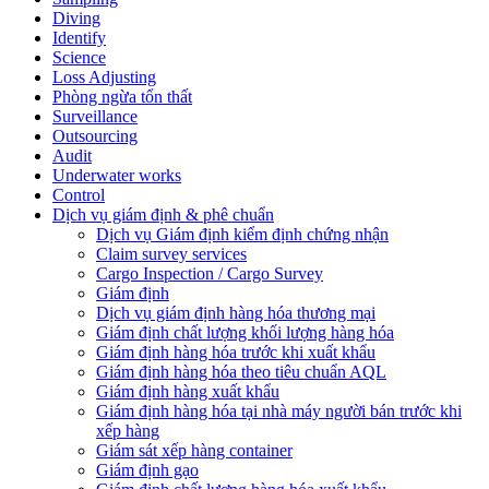
Diving
Identify
Science
Loss Adjusting
Phòng ngừa tổn thất
Surveillance
Outsourcing
Audit
Underwater works
Control
Dịch vụ giám định & phê chuẩn
Dịch vụ Giám định kiểm định chứng nhận
Claim survey services
Cargo Inspection / Cargo Survey
Giám định
Dịch vụ giám định hàng hóa thương mại
Giám định chất lượng khối lượng hàng hóa
Giám định hàng hóa trước khi xuất khẩu
Giám định hàng hóa theo tiêu chuẩn AQL
Giám định hàng xuất khẩu
Giám định hàng hóa tại nhà máy người bán trước khi
xếp hàng
Giám sát xếp hàng container
Giám định gạo