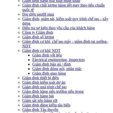
Giám định hàng hóa xuất nhập khẩu
Giám định chất lượng hàng dệt may theo tiêu chuẩn
quốc tế
Đại diện người mua
Giám định, giám sát, kiểm soát quy trình chế tạo - xây
dựng
Điều tra sự kiện theo yêu cầu của khách hàng
Công ty Giám định
Giám định số lượng
Giám định cơ khí, chế tạo máy - giám định tại xưởng-
NDT
Giám định cơ khí/ NDT
Giám định vật liệu
Electrical engineering, inspectors
Giám định hàn gá / đính
Giám định đóng gói, nhãn mác
Giám định giao hàng
Giám định thiết bị điện
Giám định kiểm soát dự án
Giám định quá trình chế tạo
Giám định hàng siêu trường siêu trọng
Giám định hàng hải
Giám sát xếp hàng rời
Giám định đăng kiểm tàu biển
Giám định Tàu thuyền