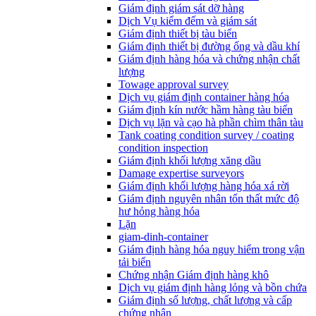
Giám định giám sát dỡ hàng
Dịch Vụ kiểm đếm và giám sát
Giám định thiết bị tàu biển
Giám định thiết bị đường ống và dầu khí
Giám định hàng hóa và chứng nhận chất
lượng
Towage approval survey
Dịch vụ giám định container hàng hóa
Giám định kín nước hầm hàng tàu biển
Dịch vụ lặn và cạo hà phần chìm thân tàu
Tank coating condition survey / coating
condition inspection
Giám định khối lượng xăng dầu
Damage expertise surveyors
Giám định khối lượng hàng hóa xá rời
Giám định nguyên nhân tổn thất mức độ
hư hỏng hàng hóa
Lặn
giam-dinh-container
Giám định hàng hóa nguy hiểm trong vận
tải biển
Chứng nhận Giám định hàng khô
Dịch vụ giám định hàng lỏng và bồn chứa
Giám định số lượng, chất lượng và cấp
chứng nhận