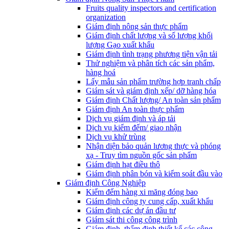
Fruits quality inspectors and certification
organization
Giám định nông sản thực phẩm
Giám định chất lượng và số lượng khối
lượng Gạo xuất khẩu
Giám định tình trạng phương tiện vận tải
Thử nghiệm và phân tích các sản phẩm,
hàng hoá
Lấy mẫu sản phẩm trường hợp tranh chấp
Giám sát và giám định xếp/ dỡ hàng hóa
Giám định Chất lượng/ An toàn sản phẩm
Giám định An toàn thực phẩm
Dịch vụ giám định và áp tải
Dịch vụ kiểm đếm/ giao nhận
Dịch vụ khử trùng
Nhận diện bảo quản lương thực và phóng
xạ - Truy tìm nguồn gốc sản phẩm
Giám định hạt điều thô
Giám định phân bón và kiểm soát đầu vào
Giám định Công Nghiệp
Kiểm đếm hàng xi măng đóng bao
Giám định công ty cung cấp, xuất khẩu
Giám định các dự án đầu tư
Giám sát thi công công trình
Giám định, thẩm định thiết kế các công