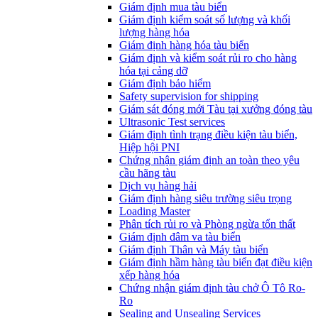
​Giám định mua tàu biển
Giám định kiểm soát số lượng và khối
lượng hàng hóa
Giám định hàng hóa tàu biển
Giám định và kiểm soát rủi ro cho hàng
hóa tại cảng dỡ
Giám định bảo hiểm
Safety supervision for shipping
Giám sát đóng mới Tàu tại xưởng đóng tàu
Ultrasonic Test services
Giám định tình trạng điều kiện tàu biển,
Hiệp hội PNI
Chứng nhận giám định an toàn theo yêu
cầu hãng tàu
Dịch vụ hàng hải
Giám định hàng siêu trường siêu trọng
Loading Master
Phân tích rủi ro và Phòng ngừa tổn thất
​Giám định đâm va tàu biển
Giám định Thân và Máy tàu biển
​Giám định hầm hàng tàu biển đạt điều kiện
xếp hàng hóa
Chứng nhận giám định tàu chở Ô Tô Ro-
Ro
Sealing and Unsealing Services