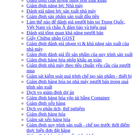
Giám định chất lượng hàng hóa xuất khẩu
Giám định năng lực Nhà máy
Đánh giá năng lực sản xuất nhà máy
Giám định sản phẩm sản xuất đầu tiên
Làm thế nào để đánh giá người bán tại Trung Quốc,
Việt Nam và châu Á đảm bảo và hiệu quả
Đánh giá tổng quan khả năng người bán
Giấy Chứng nhận GOST
Giám định đánh giá phạm vi & khả năng sản xuất của
nhà máy
Giám định đánh giá lỗi sản phẩm của quy trình sản xuất
Giám định hàng hóa nhập khẩu an toàn
Giám định nhà máy theo tiêu chuẩn yêu cầu của người
mua
Giám sát kiểm soát quá trình chế tạo sản phẩm - thiết bị
Giám định hàng hóa tại nhà máy người bán trong quá
trình sản xuất
Dịch vụ giám định dự án
Giám định hàng hóa vận tải bằng Container
Giám định xếp hàng
Dịch vụ phân tích, thử nghiệm
Giám định hàng hóa
Giám sát xếp hàng hóa
Giám định quy trình sản xuất - chế tạo trước thời điểm
thực hiện đơn đặt hàng