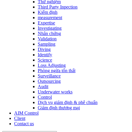
Thử nghiệm
Third Party Inpection
Kiểm định
measurement
Expertise
Investigating
Nhân chứng
Validation
Sampling
Diving
Identify
Science
Loss Adjusting
Phòng ngừa tổn thất
Surveillance
Outsourcing
Audit
Underwater works
Control
Dịch vụ giám định & phê chuẩn
Giám định thương mại
AIM Control
Client
Contact us