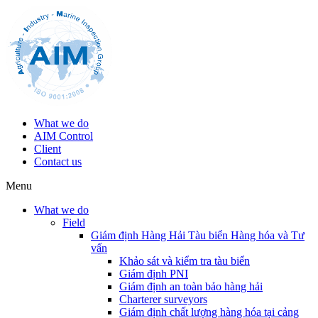
What we do
AIM Control
Client
Contact us
Menu
What we do
Field
Giám định Hàng Hải Tàu biển Hàng hóa và Tư
vấn
Khảo sát và kiểm tra tàu biển
Giám định PNI
Giám định an toàn bảo hàng hải
Charterer surveyors
Giám định chất lượng hàng hóa tại cảng