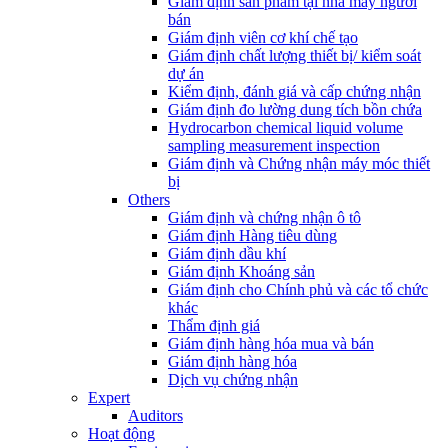
Giám định sản phẩm tại nhà máy người
bán
Giám định viên cơ khí chế tạo
Giám định chất lượng thiết bị/ kiểm soát
dự án
Kiểm định, đánh giá và cấp chứng nhận
Giám định đo lường dung tích bồn chứa
Hydrocarbon chemical liquid volume
sampling measurement inspection
Giám định và Chứng nhận máy móc thiết
bị
Others
Giám định và chứng nhận ô tô
Giám định Hàng tiêu dùng
Giám định dầu khí
Giám định Khoáng sản
Giám định cho Chính phủ và các tổ chức
khác
Thẩm định giá
Giám định hàng hóa mua và bán
Giám định hàng hóa
Dịch vụ chứng nhận
Expert
Auditors
Hoạt động