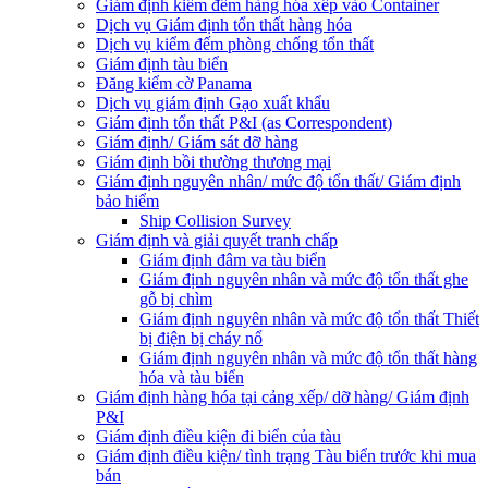
Giám định kiểm đếm hàng hóa xếp vào Container
Dịch vụ Giám định tổn thất hàng hóa
Dịch vụ kiểm đếm phòng chống tổn thất
Giám định tàu biển
Đăng kiểm cờ Panama
Dịch vụ giám định Gạo xuất khẩu
Giám định tổn thất P&I (as Correspondent)
Giám định/ Giám sát dỡ hàng
Giám định bồi thường thương mại
Giám định nguyên nhân/ mức độ tổn thất/ Giám định
bảo hiểm
Ship Collision Survey
Giám định và giải quyết tranh chấp
Giám định đâm va tàu biển
Giám định nguyên nhân và mức độ tổn thất ghe
gỗ bị chìm
Giám định nguyên nhân và mức độ tổn thất Thiết
bị điện bị cháy nổ
Giám định nguyên nhân và mức độ tổn thất hàng
hóa và tàu biển
Giám định hàng hóa tại cảng xếp/ dỡ hàng/ Giám định
P&I
Giám định điều kiện đi biển của tàu
Giám định điều kiện/ tình trạng Tàu biển trước khi mua
bán