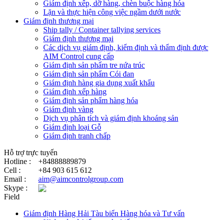
Giám định xếp, dỡ hàng, chèn buộc hàng hóa
Lặn và thực hiện công việc ngầm dưới nước
Giám định thương mại
Ship tally / Container tallying services
Giám định thương mại
Các dịch vụ giám định, kiểm định và thẩm định được
AIM Control cung cấp
Giám định sản phẩm tre nứa trúc
Giám định sản phẩm Cói đan
Giám định hàng gia dụng xuất khẩu
Giám định xếp hàng
Giám định sản phẩm hàng hóa
Giám định vàng
Dịch vụ phân tích và giám định khoáng sản
Giám định loại Gỗ
Giám định tranh chấp
Hỗ trợ trực tuyến
Hotline :
+84888889879
Cell :
+84 903 615 612
Email :
aim@aimcontrolgroup.com
Skype :
Field
Giám định Hàng Hải Tàu biển Hàng hóa và Tư vấn