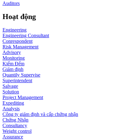
Auditors
Hoạt động
Engineering
Engineering Consultant
Conrespondent
Risk Management
Advisory
Monitoring
Kiểm Đếm
Giám định
Quantily Supervise
Superintendent
Salvage
Solution
Project Management
Expediting
Analysis
Công ty giám định và cấp chứng nhận
Chứng Nhận
Consultancy
Weight control
Assurance