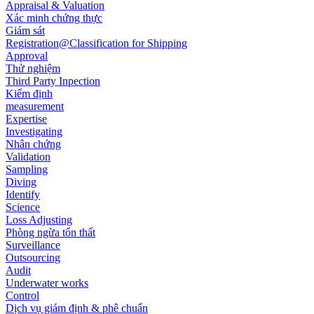
Appraisal & Valuation
Xác minh chứng thực
Giám sát
Registration@Classification for Shipping
Approval
Thử nghiệm
Third Party Inpection
Kiểm định
measurement
Expertise
Investigating
Nhân chứng
Validation
Sampling
Diving
Identify
Science
Loss Adjusting
Phòng ngừa tổn thất
Surveillance
Outsourcing
Audit
Underwater works
Control
Dịch vụ giám định & phê chuẩn