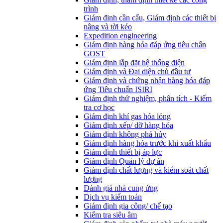
trình
Giám định cần cẩu, Giám định các thiết bị
nâng và tời kéo
Expedition engineering
Giám định hàng hóa đáp ứng tiêu chẩn
GOST
Giám định lắp đặt hệ thống điện
Giám định và Đại diện chủ đầu tư
Giám định và chứng nhận hàng hóa đáp
ứng Tiêu chuẩn ISIRI
Giám định thử nghiệm, phân tích - Kiểm
tra cơ học
Giám định khí gas hóa lỏng
Giám định xếp/ dỡ hàng hóa
Giám định không phá hủy
Giám định hàng hóa trước khi xuất khẩu
Giám định thiết bị áp lực
Giám định Quản lý dự án
Giám định chất lượng và kiểm soát chất
lượng
Đánh giá nhà cung ứng
Dịch vụ kiểm toán
Giám định gia công/ chế tạo
Kiểm tra siêu âm