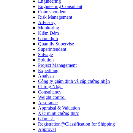
Engineering
Engineering Consultant
Conrespondent
Risk Management
Advisory
Monitoring
Kiểm Đếm
Giám định
Quantily Supervise
Superintendent
Salvage
Solution
Project Management
Expediting
Analysis
Công ty giám định và cấp chứng nhận
Chứng Nhận
Consultancy
Weight control
Assurance
Appraisal & Valuation
Xác minh chứng thực
Giám sát
Registration@Classification for Shipping
Approval