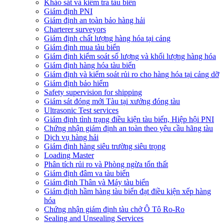
Khảo sát và kiểm tra tàu biển
Giám định PNI
Giám định an toàn bảo hàng hải
Charterer surveyors
Giám định chất lượng hàng hóa tại cảng
​Giám định mua tàu biển
Giám định kiểm soát số lượng và khối lượng hàng hóa
Giám định hàng hóa tàu biển
Giám định và kiểm soát rủi ro cho hàng hóa tại cảng dỡ
Giám định bảo hiểm
Safety supervision for shipping
Giám sát đóng mới Tàu tại xưởng đóng tàu
Ultrasonic Test services
Giám định tình trạng điều kiện tàu biển, Hiệp hội PNI
Chứng nhận giám định an toàn theo yêu cầu hãng tàu
Dịch vụ hàng hải
Giám định hàng siêu trường siêu trọng
Loading Master
Phân tích rủi ro và Phòng ngừa tổn thất
​Giám định đâm va tàu biển
Giám định Thân và Máy tàu biển
​Giám định hầm hàng tàu biển đạt điều kiện xếp hàng
hóa
Chứng nhận giám định tàu chở Ô Tô Ro-Ro
Sealing and Unsealing Services