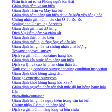
Phân tích rủi ro và Phòng ngừa tổn thất
​Giám định đâm va tàu biển
Giám định Thân và Máy tàu biển
​Giám định hầm hàng tàu biển đạt điều kiện xếp hàng hóa
Chứng nhận giám định tàu chở Ô Tô Ro-Ro
Sealing and Unsealing Services
Giám định giám sát dỡ hàng
Dịch Vụ kiểm đếm và giám sát
Giám định thiết bị tàu biển
Giám định thiết bị đường ống và dầu khí
Giám định hàng hóa và chứng nhận chất lượng
Towage approval survey
Dịch vụ giám định container hàng hóa
Giám định kín nước hầm hàng tàu biển
Dịch vụ lặn và cạo hà phần chìm thân tàu
Tank coating condition survey / coating condition inspection
Giám định khối lượng xăng dầu
Damage expertise surveyors
Giám định khối lượng hàng hóa xá rời
Giám định nguyên nhân tổn thất mức độ hư hỏng hàng hóa
Lặn
giam-dinh-container
Giám định hàng hóa nguy hiểm trong vận tải biển
Chứng nhận Giám định hàng khô
Dịch vụ giám định hàng lỏng và bồn chứa