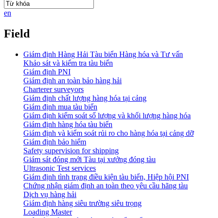
en
Field
Giám định Hàng Hải Tàu biển Hàng hóa và Tư vấn
Khảo sát và kiểm tra tàu biển
Giám định PNI
Giám định an toàn bảo hàng hải
Charterer surveyors
Giám định chất lượng hàng hóa tại cảng
​Giám định mua tàu biển
Giám định kiểm soát số lượng và khối lượng hàng hóa
Giám định hàng hóa tàu biển
Giám định và kiểm soát rủi ro cho hàng hóa tại cảng dỡ
Giám định bảo hiểm
Safety supervision for shipping
Giám sát đóng mới Tàu tại xưởng đóng tàu
Ultrasonic Test services
Giám định tình trạng điều kiện tàu biển, Hiệp hội PNI
Chứng nhận giám định an toàn theo yêu cầu hãng tàu
Dịch vụ hàng hải
Giám định hàng siêu trường siêu trọng
Loading Master