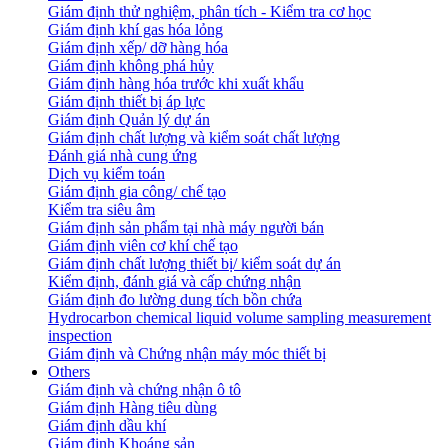
Giám định thử nghiệm, phân tích - Kiểm tra cơ học
Giám định khí gas hóa lỏng
Giám định xếp/ dỡ hàng hóa
Giám định không phá hủy
Giám định hàng hóa trước khi xuất khẩu
Giám định thiết bị áp lực
Giám định Quản lý dự án
Giám định chất lượng và kiểm soát chất lượng
Đánh giá nhà cung ứng
Dịch vụ kiểm toán
Giám định gia công/ chế tạo
Kiểm tra siêu âm
Giám định sản phẩm tại nhà máy người bán
Giám định viên cơ khí chế tạo
Giám định chất lượng thiết bị/ kiểm soát dự án
Kiểm định, đánh giá và cấp chứng nhận
Giám định đo lường dung tích bồn chứa
Hydrocarbon chemical liquid volume sampling measurement
inspection
Giám định và Chứng nhận máy móc thiết bị
Others
Giám định và chứng nhận ô tô
Giám định Hàng tiêu dùng
Giám định dầu khí
Giám định Khoáng sản