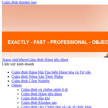
Giám định thương mại
Trang chủ
Others
Giám định Hàng tiêu dùng
Lĩnh vực kinh doanh
Giám định Hàng Hải Tàu biển Hàng hóa và Tư vấn
Giám định Nông Sản Thực Phẩm
Giám định Công Nghiệp
Others
Giám định và chứng nhận ô tô
Giám định Hàng tiêu dùng
Giám định dầu khí
Giám định Khoáng sản
Giám định cho Chính phủ và các tổ chức khác