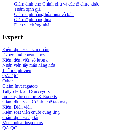
Giám định cho Chính phủ và các tổ chức khác
Thẩm định giá
Giám định hàng hóa mua và bán
Giám định hàng hóa
Dịch vụ chứng nhận
Expert
Kiểm định viên sản phẩm
Expert and consultancy
Kiểm đếm viên số lượng
Nhân viên lấy mẫu hàng hóa
Thẩm định viên
QA/ QC
Other
Claim Investigators
Tally-clerk and Surveyors
Industry Inspectors & Experts
Giám định viên Cơ khí chế tạo máy
Kiểm Điện viên
Kiểm soát viên chuỗi cung ứng
Giám định và áp tải
Mechanical inspectors
QA.QC