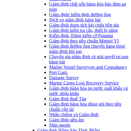
Giám định chất xếp hàng hóa bảo đảm an
toàn
Giám định/ kiểm định đường ống
Dịch vụ giám định hàng hải
Giám định dung tích két chứa bồn tàu
Giám định kiểm tra cẩu, thiết bị nâng
Kiểm định, Đăng kiểm cờ Panama
Giám định theo tiêu chuẩn Marpol VI
Giám định đường ống chuyển hàng lỏng/
giám định khí gas
Chuyên gia giám định và giải quyết tại nạn
hàng hải
Marine Vessel Surveyors and Consultancy
Port Capt.
Damage Survey
Marine Cargo Loss Recovery Service
Giám định hàng hóa tại nước xuất khẩu và
nước nhập khẩu
Giám định thuê Tàu
Giám định hàng hóa đóng gói theo tiêu
chuẩn vận tải
Nhân chứng và Giám định
Giám định siêu âm
Ship agents
Giám định Nông Sản Thực Phẩm