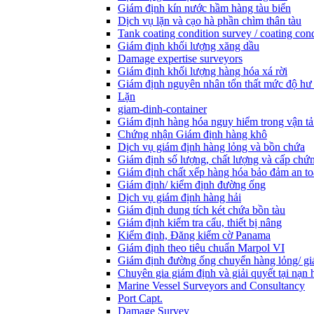
Giám định kín nước hầm hàng tàu biển
Dịch vụ lặn và cạo hà phần chìm thân tàu
Tank coating condition survey / coating cond
Giám định khối lượng xăng dầu
Damage expertise surveyors
Giám định khối lượng hàng hóa xá rời
Giám định nguyên nhân tổn thất mức độ hư
Lặn
giam-dinh-container
Giám định hàng hóa nguy hiểm trong vận tả
Chứng nhận Giám định hàng khô
Dịch vụ giám định hàng lỏng và bồn chứa
Giám định số lượng, chất lượng và cấp chứ
Giám định chất xếp hàng hóa bảo đảm an t
Giám định/ kiểm định đường ống
Dịch vụ giám định hàng hải
Giám định dung tích két chứa bồn tàu
Giám định kiểm tra cẩu, thiết bị nâng
Kiểm định, Đăng kiểm cờ Panama
Giám định theo tiêu chuẩn Marpol VI
Giám định đường ống chuyển hàng lỏng/ gi
Chuyên gia giám định và giải quyết tại nạn 
Marine Vessel Surveyors and Consultancy
Port Capt.
Damage Survey