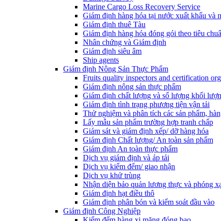
Marine Cargo Loss Recovery Service
Giám định hàng hóa tại nước xuất khẩu và 
Giám định thuê Tàu
Giám định hàng hóa đóng gói theo tiêu chuẩ
Nhân chứng và Giám định
Giám định siêu âm
Ship agents
Giám định Nông Sản Thực Phẩm
Fruits quality inspectors and certification or
Giám định nông sản thực phẩm
Giám định chất lượng và số lượng khối lượ
Giám định tình trạng phương tiện vận tải
Thử nghiệm và phân tích các sản phẩm, hàn
Lấy mẫu sản phẩm trường hợp tranh chấp
Giám sát và giám định xếp/ dỡ hàng hóa
Giám định Chất lượng/ An toàn sản phẩm
Giám định An toàn thực phẩm
Dịch vụ giám định và áp tải
Dịch vụ kiểm đếm/ giao nhận
Dịch vụ khử trùng
Nhận diện bảo quản lương thực và phóng x
Giám định hạt điều thô
Giám định phân bón và kiểm soát đầu vào
Giám định Công Nghiệp
Kiểm đếm hàng xi măng đóng bao