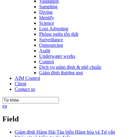
Validation
Sampling
Diving
Identify
Science
Loss Adjusting
Phòng ngừa tổn thất
Surveillance
Outsourcing
Audit
Underwater works
Control
Dịch vụ giám định & phê chuẩn
Giám định thương mại
AIM Control
Client
Contact us
en
Field
Giám định Hàng Hải Tàu biển Hàng hóa và Tư vấn