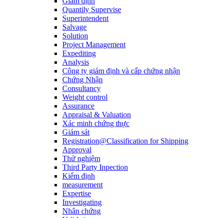
Giám định
Quantily Supervise
Superintendent
Salvage
Solution
Project Management
Expediting
Analysis
Công ty giám định và cấp chứng nhận
Chứng Nhận
Consultancy
Weight control
Assurance
Appraisal & Valuation
Xác minh chứng thực
Giám sát
Registration@Classification for Shipping
Approval
Thử nghiệm
Third Party Inpection
Kiểm định
measurement
Expertise
Investigating
Nhân chứng