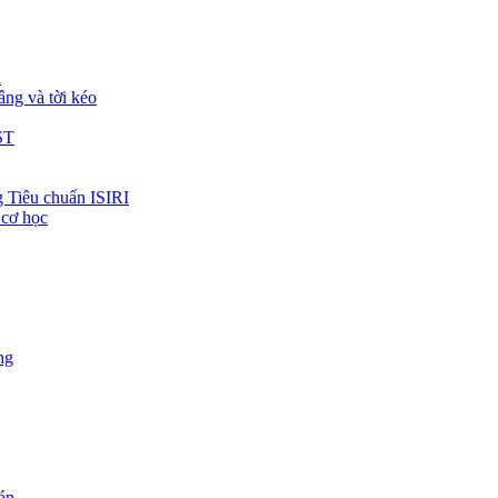
h
âng và tời kéo
ST
 Tiêu chuẩn ISIRI
 cơ học
ng
 án