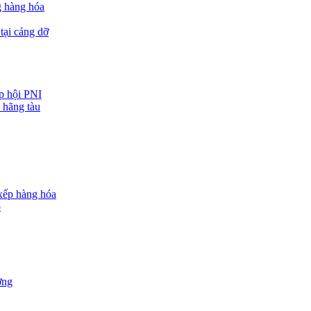
g hàng hóa
tại cảng dỡ
ệp hội PNI
 hãng tàu
 xếp hàng hóa
o
ợng