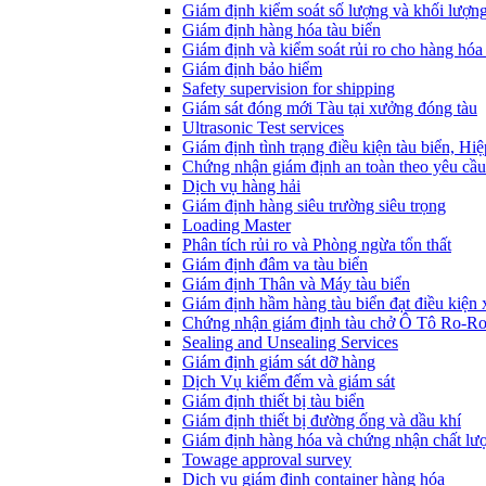
Giám định kiểm soát số lượng và khối lượn
Giám định hàng hóa tàu biển
Giám định và kiểm soát rủi ro cho hàng hóa 
Giám định bảo hiểm
Safety supervision for shipping
Giám sát đóng mới Tàu tại xưởng đóng tàu
Ultrasonic Test services
Giám định tình trạng điều kiện tàu biển, Hi
Chứng nhận giám định an toàn theo yêu cầu
Dịch vụ hàng hải
Giám định hàng siêu trường siêu trọng
Loading Master
Phân tích rủi ro và Phòng ngừa tổn thất
​Giám định đâm va tàu biển
Giám định Thân và Máy tàu biển
​Giám định hầm hàng tàu biển đạt điều kiện
Chứng nhận giám định tàu chở Ô Tô Ro-R
Sealing and Unsealing Services
Giám định giám sát dỡ hàng
Dịch Vụ kiểm đếm và giám sát
Giám định thiết bị tàu biển
Giám định thiết bị đường ống và dầu khí
Giám định hàng hóa và chứng nhận chất lư
Towage approval survey
Dịch vụ giám định container hàng hóa