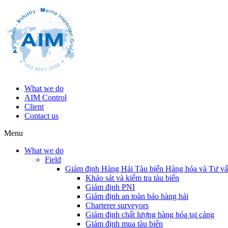
What we do
AIM Control
Client
Contact us
Menu
What we do
Field
Giám định Hàng Hải Tàu biển Hàng hóa và Tư v
Khảo sát và kiểm tra tàu biển
Giám định PNI
Giám định an toàn bảo hàng hải
Charterer surveyors
Giám định chất lượng hàng hóa tại cảng
​Giám định mua tàu biển