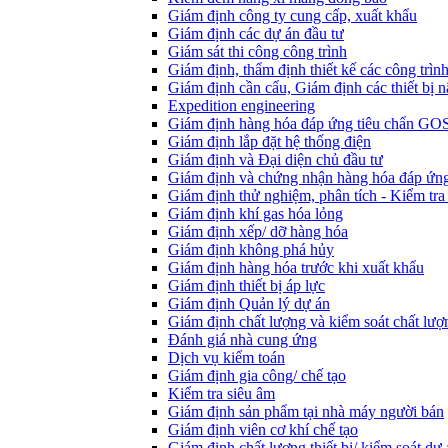
Giám định công ty cung cấp, xuất khẩu
Giám định các dự án đầu tư
Giám sát thi công công trình
Giám định, thẩm định thiết kế các công trìn
Giám định cần cẩu, Giám định các thiết bị n
Expedition engineering
Giám định hàng hóa đáp ứng tiêu chẩn GO
Giám định lắp đặt hệ thống điện
Giám định và Đại diện chủ đầu tư
Giám định và chứng nhận hàng hóa đáp ứng
Giám định thử nghiệm, phân tích - Kiểm tra
Giám định khí gas hóa lỏng
Giám định xếp/ dỡ hàng hóa
Giám định không phá hủy
Giám định hàng hóa trước khi xuất khẩu
Giám định thiết bị áp lực
Giám định Quản lý dự án
Giám định chất lượng và kiểm soát chất lượ
Đánh giá nhà cung ứng
Dịch vụ kiểm toán
Giám định gia công/ chế tạo
Kiểm tra siêu âm
Giám định sản phẩm tại nhà máy người bán
Giám định viên cơ khí chế tạo
Giám định chất lượng thiết bị/ kiểm soát dự