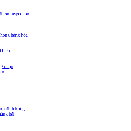
ition inspection
 hỏng hàng hóa
i biển
ng nhận
oàn
ám định khí gas
hàng hải