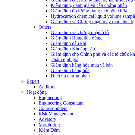
Kiểm định, đánh giá và cấp chứng nhận
Giám định đo lường dung tích bồn chứa
Hydrocarbon chemical liquid volume sampl
Giám định và Chứng nhận máy móc thiết bị
Others
Giám định và chứng nhận ô tô
Giám định Hàng tiêu dùng
Giám định dầu khí
Giám định Khoáng sản
Giám định cho Chính phủ và các tổ chức k
Thẩm định giá
Giám định hàng hóa mua và bán
Giám định hàng hóa
Dịch vụ chứng nhận
Expert
Auditors
Hoạt động
Engineering
Engineering Consultant
Conrespondent
Risk Management
Advisory
Monitoring
Kiểm Đếm