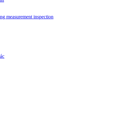
ing measurement inspection
hác