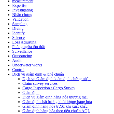
measurement
Expertise
Investigating
Nhân chứng
Validation
Sampling
Diving
Identify
Science
Loss Adjusting
Phòng ngừa tổn thất
Surveillance
Outsourcing
Audit
Underwater works
Control
Dịch vụ giám định & phê chuẩn
Dịch vụ Giám định kiểm định chứng nhận
Claim survey services
Cargo Inspection / Cargo Survey
Giám định
Dịch vụ giám định hàng hóa thương mại
Giám định chất lượng khối lượng hàng hóa
Giám định hàng hóa trước khi xuất khẩu
Giám định hàng hóa theo tiêu chuẩn AQL