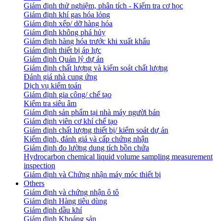
Giám định thử nghiệm, phân tích - Kiểm tra cơ học
Giám định khí gas hóa lỏng
Giám định xếp/ dỡ hàng hóa
Giám định không phá hủy
Giám định hàng hóa trước khi xuất khẩu
Giám định thiết bị áp lực
Giám định Quản lý dự án
Giám định chất lượng và kiểm soát chất lượng
Đánh giá nhà cung ứng
Dịch vụ kiểm toán
Giám định gia công/ chế tạo
Kiểm tra siêu âm
Giám định sản phẩm tại nhà máy người bán
Giám định viên cơ khí chế tạo
Giám định chất lượng thiết bị/ kiểm soát dự án
Kiểm định, đánh giá và cấp chứng nhận
Giám định đo lường dung tích bồn chứa
Hydrocarbon chemical liquid volume sampling measurement
inspection
Giám định và Chứng nhận máy móc thiết bị
Others
Giám định và chứng nhận ô tô
Giám định Hàng tiêu dùng
Giám định dầu khí
Giám định Khoáng sản