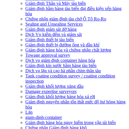
Giám định Thân và Máy tàu biển
​Giám định hầm hàng tàu biển đạt điều kiện xếp hàng
hóa
Chứng nhận giám định tàu chở Ô Tô Ro-Ro
Sealing and Unsealing Services
Giám định giám sát dỡ hàng
Dịch Vụ kiểm đếm và giám sát
Giám định thiết bị tàu biển
Giám định thiết bị đường ống và dầu khí
Giám định hàng hóa và chứng nhận chất lượng
Towage approval survey
Dịch vụ giám định container hàng hóa
Giám định kín nước hầm hàng tàu biển
Dịch vụ lặn và cạo hà phần chìm thân tàu
Tank coating condition survey / coating condition
inspection
Giám định khối lượng xăng dầu
Damage expertise surveyors
Giám định khối lượng hàng hóa xá rời
Giám định nguyên nhân tổn thất mức độ hư hỏng hàng
hóa
Lặn
giam-dinh-container
Giám định hàng hóa nguy hiểm trong vận tải biển
Chứng nhận Giám định hàng khô