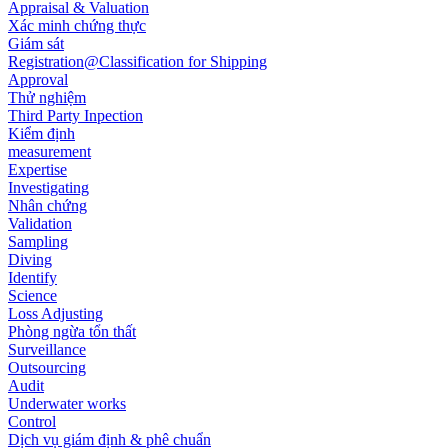
Appraisal & Valuation
Xác minh chứng thực
Giám sát
Registration@Classification for Shipping
Approval
Thử nghiệm
Third Party Inpection
Kiểm định
measurement
Expertise
Investigating
Nhân chứng
Validation
Sampling
Diving
Identify
Science
Loss Adjusting
Phòng ngừa tổn thất
Surveillance
Outsourcing
Audit
Underwater works
Control
Dịch vụ giám định & phê chuẩn