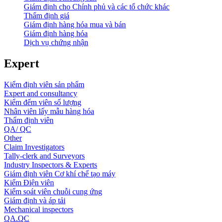
Giám định cho Chính phủ và các tổ chức khác
Thẩm định giá
Giám định hàng hóa mua và bán
Giám định hàng hóa
Dịch vụ chứng nhận
Expert
Kiểm định viên sản phẩm
Expert and consultancy
Kiểm đếm viên số lượng
Nhân viên lấy mẫu hàng hóa
Thẩm định viên
QA/ QC
Other
Claim Investigators
Tally-clerk and Surveyors
Industry Inspectors & Experts
Giám định viên Cơ khí chế tạo máy
Kiểm Điện viên
Kiểm soát viên chuỗi cung ứng
Giám định và áp tải
Mechanical inspectors
QA.QC