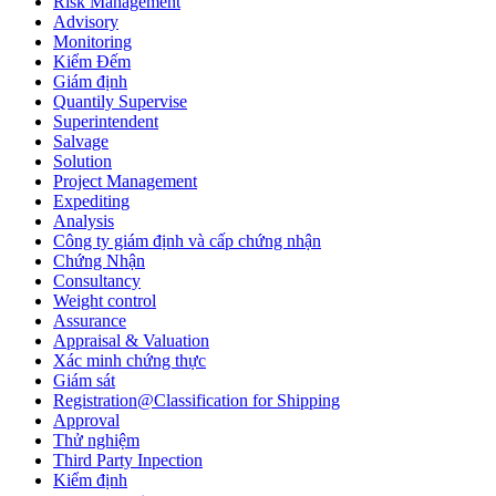
Risk Management
Advisory
Monitoring
Kiểm Đếm
Giám định
Quantily Supervise
Superintendent
Salvage
Solution
Project Management
Expediting
Analysis
Công ty giám định và cấp chứng nhận
Chứng Nhận
Consultancy
Weight control
Assurance
Appraisal & Valuation
Xác minh chứng thực
Giám sát
Registration@Classification for Shipping
Approval
Thử nghiệm
Third Party Inpection
Kiểm định