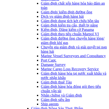
Giám định chất xếp hàng hóa bảo đảm an
toàn
Giám định/ kiểm định đường ống
Dịch vụ giám định hàng hải
Giám định dung tích két chứa bồn tàu
Giám định kiểm tra cẩu, thiết bị nâng
Kiểm định, Đăng kiểm cờ Panama
Giám định theo tiêu chuẩn Marpol VI
Giám định đường ống chuyển hàng lỏng/
giám định khí gas
Chuyên gia giám định và giải quyết tại nạn
hàng hải
Marine Vessel Surveyors and Consultancy
Port Capt.
Damage Survey
Marine Cargo Loss Recovery Service
Giám định hàng hóa tại nước xuất khẩu và
nước nhập khẩu
Giám định thuê Tàu
Giám định hàng hóa đóng gói theo tiêu
chuẩn vận tải
Nhân chứng và Giám định
Giám định siêu âm
Ship agents
Giám định Nông Sản Thực Phẩm