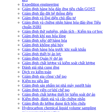
Expedition engineering
Giám định hàng hóa đáp ứng tiêu chẩn GOST
Giám định lắp đặt hệ thống điện
Giám định và Đại diện chủ đầu tư
Giám định và chứng nhận hàng hóa đáp ứng Tiêu
chuẩn ISIRI
Giám định thử nghiệm, phân tích - Kiểm tra cơ học
Giám định khí gas hóa lỏng
Giám định xếp/ dỡ hàng hóa
Giám định không phá hủy
Giám định hàng hóa trước khi xuất khẩu
Giám định thiết bị áp lực
Giám định Quản lý dự án
Giám định chất lượng và kiểm soát chất lượng
Đánh giá nhà cung ứng
Dịch vụ kiểm toán
Giám định gia công/ chế tạo
Kiểm tra siêu âm
Giám định sản phẩm tại nhà máy người bán
Giám định viên cơ khí chế tạo
Giám định chất lượng thiết bị/ kiểm soát dự án
Kiểm định, đánh giá và cấp chứng nhận
Giám định đo lường dung tích bồn chứa
Hydrocarbon chemical liquid volume sampling