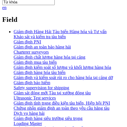
en
Field
Giám định Hàng Hải Tàu biển Hàng hóa và Tư vấn
Khảo sát và kiểm tra tàu biển
Giám định PNI
Giám định an toàn bảo hàng hải
Charterer surveyors
Giám định chất lượng hàng hóa tại cảng
​Giám định mua tàu biển
Giám định kiểm soát số lượng và khối lượng hàng hóa
Giám định hàng hóa tàu biển
Giám định và kiểm soát rủi ro cho hàng hóa tại cảng dỡ
Giám định bảo hiểm
Safety supervision for shipping
Giám sát đóng mới Tàu tại xưởng đóng tàu
Ultrasonic Test services
Giám định tình trạng điều kiện tàu biển, Hiệp hội PNI
Chứng nhận giám định an toàn theo yêu cầu hãng tàu
Dịch vụ hàng hải
Giám định hàng siêu trường siêu trọng
Loading Master