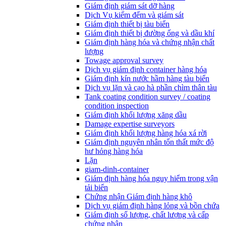
Giám định giám sát dỡ hàng
Dịch Vụ kiểm đếm và giám sát
Giám định thiết bị tàu biển
Giám định thiết bị đường ống và dầu khí
Giám định hàng hóa và chứng nhận chất
lượng
Towage approval survey
Dịch vụ giám định container hàng hóa
Giám định kín nước hầm hàng tàu biển
Dịch vụ lặn và cạo hà phần chìm thân tàu
Tank coating condition survey / coating
condition inspection
Giám định khối lượng xăng dầu
Damage expertise surveyors
Giám định khối lượng hàng hóa xá rời
Giám định nguyên nhân tổn thất mức độ
hư hỏng hàng hóa
Lặn
giam-dinh-container
Giám định hàng hóa nguy hiểm trong vận
tải biển
Chứng nhận Giám định hàng khô
Dịch vụ giám định hàng lỏng và bồn chứa
Giám định số lượng, chất lượng và cấp
chứng nhận