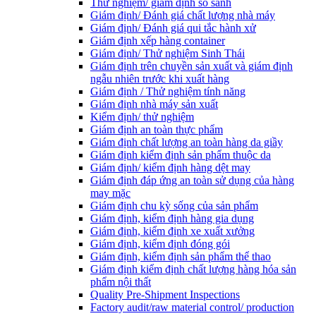
Thử nghiệm/ giám định so sánh
Giám định/ Đánh giá chất lượng nhà máy
Giám định/ Đánh giá qui tắc hành xử
Giám định xếp hàng container
Giám định/ Thử nghiệm Sinh Thái
Giám định trên chuyền sản xuất và giám định
ngẫu nhiên trước khi xuất hàng
Giám định / Thử nghiệm tính năng
Giám định nhà máy sản xuất
Kiểm định/ thử nghiệm
Giám định an toàn thực phẩm
Giám định chất lượng an toàn hàng da giầy
Giám định kiểm định sản phẩm thuộc da
Giám định/ kiểm định hàng dệt may
Giám định đáp ứng an toàn sử dụng của hàng
may mặc
Giám định chu kỳ sống của sản phẩm
Giám định, kiểm định hàng gia dụng
Giám định, kiểm định xe xuất xưởng
Giám định, kiểm định đóng gói
Giám định, kiểm định sản phẩm thể thao
Giám định kiểm định chất lượng hàng hóa sản
phẩm nội thất
Quality Pre-Shipment Inspections
Factory audit/raw material control/ production