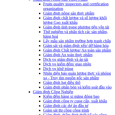
Fruits quality inspectors and certification
organization
Giám định nông sản thực phẩm
Giám định chất lượng và số lượng khối
lượng Gạo xuất khẩu
Giám định tình trạng phương tiện vận tải
Thử nghiệm và phân tích các sản phẩm,
hàng hoá
Lấy mẫu sản phẩm trường hợp tranh chấp
Giám sát và giám định xếp/ dỡ hàng hóa
Giám định Chất lượng/ An toàn sản phẩm
Giám định An toàn thực phẩm
Dịch vụ giám định và áp tải
Dịch vụ kiểm đếm/ giao nhận
Dịch vụ khử trùng
Nhận diện bảo quản lương thực và phóng
xạ - Truy tìm nguồn gốc sản phẩm
Giám định hạt điều thô
Giám định phân bón và kiểm soát đầu vào
Giám định Công Nghiệp
Kiểm đếm hàng xi măng đóng bao
Giám định công ty cung cấp, xuất khẩu
Giám định các dự án đầu tư
Giám sát thi công công trình
Giám định, thẩm định thiết kế các công