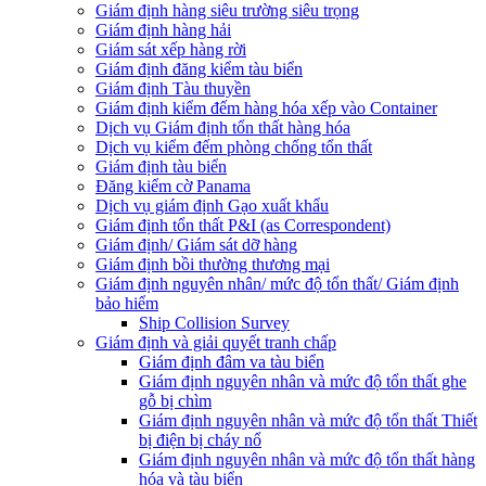
Giám định hàng siêu trường siêu trọng
Giám định hàng hải
Giám sát xếp hàng rời
Giám định đăng kiểm tàu biển
Giám định Tàu thuyền
Giám định kiểm đếm hàng hóa xếp vào Container
Dịch vụ Giám định tổn thất hàng hóa
Dịch vụ kiểm đếm phòng chống tổn thất
Giám định tàu biển
Đăng kiểm cờ Panama
Dịch vụ giám định Gạo xuất khẩu
Giám định tổn thất P&I (as Correspondent)
Giám định/ Giám sát dỡ hàng
Giám định bồi thường thương mại
Giám định nguyên nhân/ mức độ tổn thất/ Giám định
bảo hiểm
Ship Collision Survey
Giám định và giải quyết tranh chấp
Giám định đâm va tàu biển
Giám định nguyên nhân và mức độ tổn thất ghe
gỗ bị chìm
Giám định nguyên nhân và mức độ tổn thất Thiết
bị điện bị cháy nổ
Giám định nguyên nhân và mức độ tổn thất hàng
hóa và tàu biển