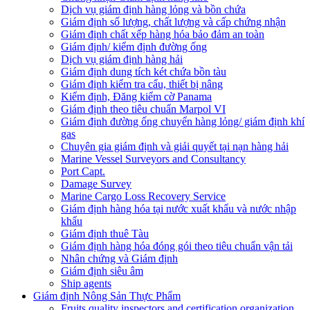
Dịch vụ giám định hàng lỏng và bồn chứa
Giám định số lượng, chất lượng và cấp chứng nhận
Giám định chất xếp hàng hóa bảo đảm an toàn
Giám định/ kiểm định đường ống
Dịch vụ giám định hàng hải
Giám định dung tích két chứa bồn tàu
Giám định kiểm tra cẩu, thiết bị nâng
Kiểm định, Đăng kiểm cờ Panama
Giám định theo tiêu chuẩn Marpol VI
Giám định đường ống chuyển hàng lỏng/ giám định khí
gas
Chuyên gia giám định và giải quyết tại nạn hàng hải
Marine Vessel Surveyors and Consultancy
Port Capt.
Damage Survey
Marine Cargo Loss Recovery Service
Giám định hàng hóa tại nước xuất khẩu và nước nhập
khẩu
Giám định thuê Tàu
Giám định hàng hóa đóng gói theo tiêu chuẩn vận tải
Nhân chứng và Giám định
Giám định siêu âm
Ship agents
Giám định Nông Sản Thực Phẩm
Fruits quality inspectors and certification organization