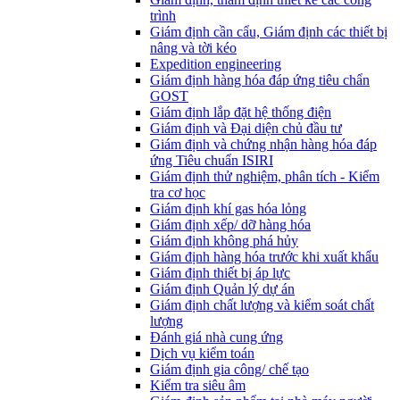
trình
Giám định cần cẩu, Giám định các thiết bị
nâng và tời kéo
Expedition engineering
Giám định hàng hóa đáp ứng tiêu chẩn
GOST
Giám định lắp đặt hệ thống điện
Giám định và Đại diện chủ đầu tư
Giám định và chứng nhận hàng hóa đáp
ứng Tiêu chuẩn ISIRI
Giám định thử nghiệm, phân tích - Kiểm
tra cơ học
Giám định khí gas hóa lỏng
Giám định xếp/ dỡ hàng hóa
Giám định không phá hủy
Giám định hàng hóa trước khi xuất khẩu
Giám định thiết bị áp lực
Giám định Quản lý dự án
Giám định chất lượng và kiểm soát chất
lượng
Đánh giá nhà cung ứng
Dịch vụ kiểm toán
Giám định gia công/ chế tạo
Kiểm tra siêu âm