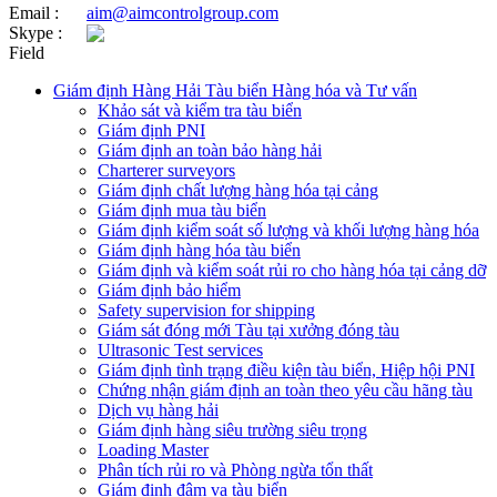
Email :
aim@aimcontrolgroup.com
Skype :
Field
Giám định Hàng Hải Tàu biển Hàng hóa và Tư vấn
Khảo sát và kiểm tra tàu biển
Giám định PNI
Giám định an toàn bảo hàng hải
Charterer surveyors
Giám định chất lượng hàng hóa tại cảng
​Giám định mua tàu biển
Giám định kiểm soát số lượng và khối lượng hàng hóa
Giám định hàng hóa tàu biển
Giám định và kiểm soát rủi ro cho hàng hóa tại cảng dỡ
Giám định bảo hiểm
Safety supervision for shipping
Giám sát đóng mới Tàu tại xưởng đóng tàu
Ultrasonic Test services
Giám định tình trạng điều kiện tàu biển, Hiệp hội PNI
Chứng nhận giám định an toàn theo yêu cầu hãng tàu
Dịch vụ hàng hải
Giám định hàng siêu trường siêu trọng
Loading Master
Phân tích rủi ro và Phòng ngừa tổn thất
​Giám định đâm va tàu biển