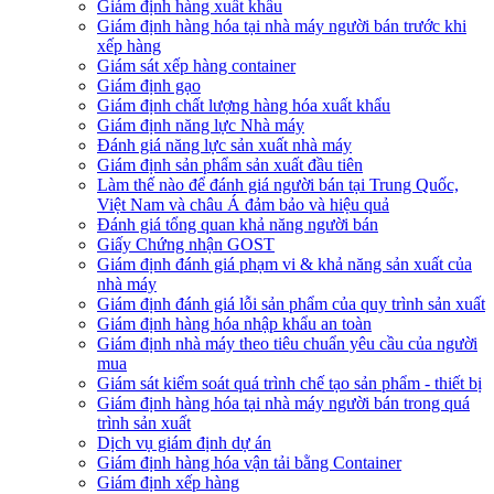
Giám định hàng xuất khẩu
Giám định hàng hóa tại nhà máy người bán trước khi
xếp hàng
Giám sát xếp hàng container
Giám định gạo
Giám định chất lượng hàng hóa xuất khẩu
Giám định năng lực Nhà máy
Đánh giá năng lực sản xuất nhà máy
Giám định sản phẩm sản xuất đầu tiên
Làm thế nào để đánh giá người bán tại Trung Quốc,
Việt Nam và châu Á đảm bảo và hiệu quả
Đánh giá tổng quan khả năng người bán
Giấy Chứng nhận GOST
Giám định đánh giá phạm vi & khả năng sản xuất của
nhà máy
Giám định đánh giá lỗi sản phẩm của quy trình sản xuất
Giám định hàng hóa nhập khẩu an toàn
Giám định nhà máy theo tiêu chuẩn yêu cầu của người
mua
Giám sát kiểm soát quá trình chế tạo sản phẩm - thiết bị
Giám định hàng hóa tại nhà máy người bán trong quá
trình sản xuất
Dịch vụ giám định dự án
Giám định hàng hóa vận tải bằng Container
Giám định xếp hàng