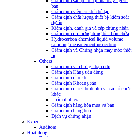
Giám định sản phẩm tại nhà máy người
bán
Giám định viên cơ khí chế tạo
Giám định chất lượng thiết bị/ kiểm soát
dự án
Kiểm định, đánh giá và cấp chứng nhận
Giám định đo lường dung tích bồn chứa
Hydrocarbon chemical liquid volume
sampling measurement inspection
Giám định và Chứng nhận máy móc thiết
bị
Others
Giám định và chứng nhận ô tô
Giám định Hàng tiêu dùng
Giám định dầu khí
Giám định Khoáng sản
Giám định cho Chính phủ và các tổ chức
khác
Thẩm định giá
Giám định hàng hóa mua và bán
Giám định hàng hóa
Dịch vụ chứng nhận
Expert
Auditors
Hoạt động