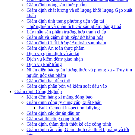
Giám định nông sản thực phẩm
Giám định chất lượng và số lượng khối lượng Gạo xuất
khẩu
Giám định tình trạng phương tiện vận tải
Thử nghiệm và phân tích các sản phẩm, hàng hoá
Lấy mẫu sản phẩm trường hợp tranh chấp
Giám sát và giám định xếp/ dỡ hàng hóa
Giám định Chất lượng/ An toàn sản phẩm
Giám định An toàn thực phẩm
Dịch vụ giám định và áp tải
Dịch vụ kiểm đếm/ giao nhận
Dịch vụ khử trùng
Nhận diện bảo quản lương thực và phóng xạ - Truy tìm
nguồn gốc sản phẩm
Giám định hạt điều thô
Giám định phân bón và kiểm soát đầu vào
Giám định Công Nghiệp
Kiểm đếm hàng xi măng đóng bao
Giám định công ty cung cấp, xuất khẩu
Bulk Cement inspection tallying
Giám định các dự án đầu tư
Giám sát thi công công trình
Giám định, thẩm định thiết kế các công trình
Giám định cần cẩu, Giám định các thiết bị nâng và tời
kéo