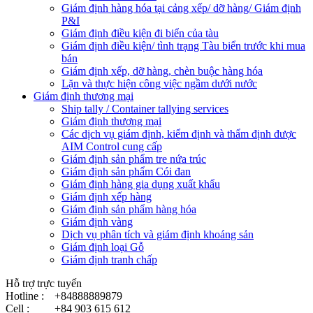
Giám định hàng hóa tại cảng xếp/ dỡ hàng/ Giám định
P&I
Giám định điều kiện đi biển của tàu
Giám định điều kiện/ tình trạng Tàu biển trước khi mua
bán
Giám định xếp, dỡ hàng, chèn buộc hàng hóa
Lặn và thực hiện công việc ngầm dưới nước
Giám định thương mại
Ship tally / Container tallying services
Giám định thương mại
Các dịch vụ giám định, kiểm định và thẩm định được
AIM Control cung cấp
Giám định sản phẩm tre nứa trúc
Giám định sản phẩm Cói đan
Giám định hàng gia dụng xuất khẩu
Giám định xếp hàng
Giám định sản phẩm hàng hóa
Giám định vàng
Dịch vụ phân tích và giám định khoáng sản
Giám định loại Gỗ
Giám định tranh chấp
Hỗ trợ trực tuyến
Hotline :
+84888889879
Cell :
+84 903 615 612