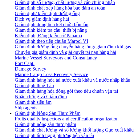
Giám định số lượng, chất lượng và cấp chứng nhận
Giám định chất xếp hàng hóa bảo đảm an toàn
Giám định/ kiểm định đường ống
Dịch vụ giám định hàng hải
Giám định dung tích két chứa bồn tàu
Giám định kiểm tra cẩu, thiết bị nâng
Kiểm định, Đăng kiểm cờ Panama
Giám định theo tiêu chuẩn Marpol VI
Giám định đường ống chuyển hàng lỏng/ giám định khí gas
Chuyên gia giám định và giải quyết tại nạn hàng hải
Marine Vessel Surveyors and Consultancy
Port Capt.
Damage Survey
Marine Cargo Loss Recovery Service
Giám định hàng hóa tại nước xuất khẩu và nước nhập khẩu
Giám định thuê Tàu
Giám định hàng hóa đóng gói theo tiêu chuẩn vận tải
Nhân chứng và Giám định
Giám định siêu âm
Ship agents
Giám định Nông Sản Thực Phẩm
Fruits quality inspectors and certification organization
Giám định nông sản thực phẩm
Giám định chất lượng và số lượng khối lượng Gạo xuất khẩu
Giám định tình trạng phương tiện vận tải