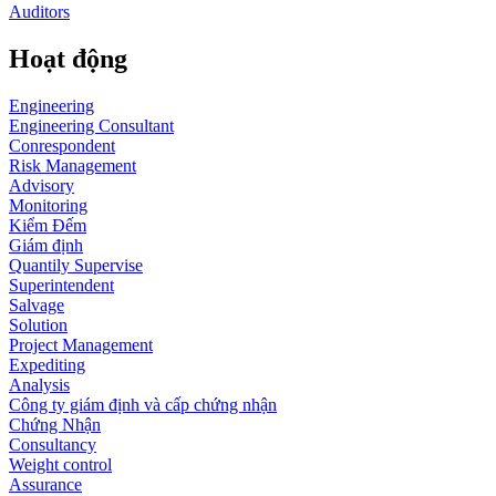
Auditors
Hoạt động
Engineering
Engineering Consultant
Conrespondent
Risk Management
Advisory
Monitoring
Kiểm Đếm
Giám định
Quantily Supervise
Superintendent
Salvage
Solution
Project Management
Expediting
Analysis
Công ty giám định và cấp chứng nhận
Chứng Nhận
Consultancy
Weight control
Assurance