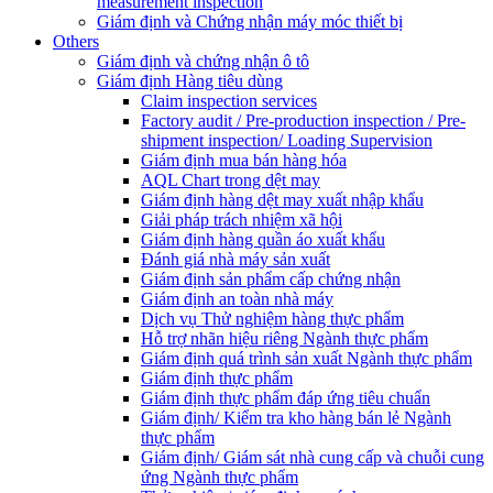
measurement inspection
Giám định và Chứng nhận máy móc thiết bị
Others
Giám định và chứng nhận ô tô
Giám định Hàng tiêu dùng
Claim inspection services
Factory audit / Pre-production inspection / Pre-
shipment inspection/ Loading Supervision
Giám định mua bán hàng hóa
AQL Chart trong dệt may
Giám định hàng dệt may xuất nhập khẩu
Giải pháp trách nhiệm xã hội
Giám định hàng quần áo xuất khẩu
Đánh giá nhà máy sản xuất
Giám định sản phẩm cấp chứng nhận
Giám định an toàn nhà máy
Dịch vụ Thử nghiệm hàng thực phẩm
Hỗ trợ nhãn hiệu riêng Ngành thực phẩm
Giám định quá trình sản xuất Ngành thực phẩm
Giám định thực phẩm
Giám định thực phẩm đáp ứng tiêu chuẩn
Giám định/ Kiểm tra kho hàng bán lẻ Ngành
thực phẩm
Giám định/ Giám sát nhà cung cấp và chuỗi cung
ứng Ngành thực phẩm