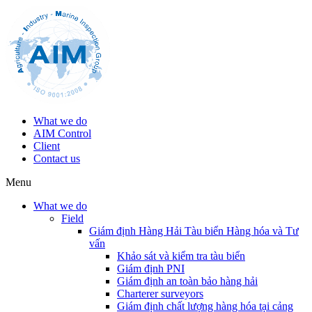
What we do
AIM Control
Client
Contact us
Menu
What we do
Field
Giám định Hàng Hải Tàu biển Hàng hóa và Tư
vấn
Khảo sát và kiểm tra tàu biển
Giám định PNI
Giám định an toàn bảo hàng hải
Charterer surveyors
Giám định chất lượng hàng hóa tại cảng