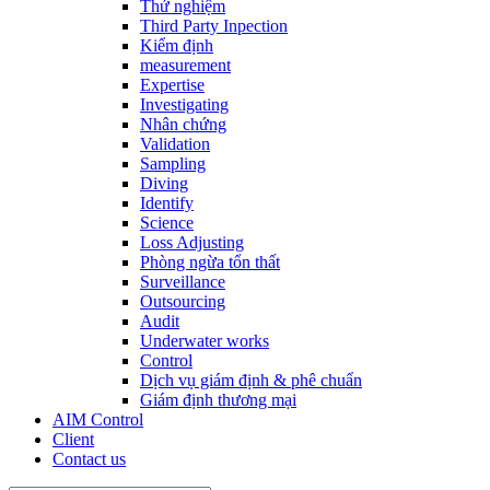
Thử nghiệm
Third Party Inpection
Kiểm định
measurement
Expertise
Investigating
Nhân chứng
Validation
Sampling
Diving
Identify
Science
Loss Adjusting
Phòng ngừa tổn thất
Surveillance
Outsourcing
Audit
Underwater works
Control
Dịch vụ giám định & phê chuẩn
Giám định thương mại
AIM Control
Client
Contact us