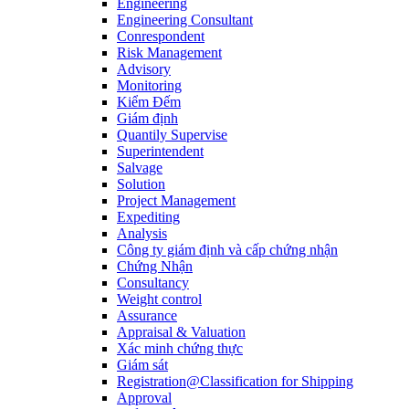
Engineering
Engineering Consultant
Conrespondent
Risk Management
Advisory
Monitoring
Kiểm Đếm
Giám định
Quantily Supervise
Superintendent
Salvage
Solution
Project Management
Expediting
Analysis
Công ty giám định và cấp chứng nhận
Chứng Nhận
Consultancy
Weight control
Assurance
Appraisal & Valuation
Xác minh chứng thực
Giám sát
Registration@Classification for Shipping
Approval