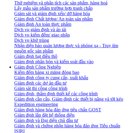
Thử nghiệm và phân tích các sản phẩm, hàng hoá
Lấy mẫu sản phẩm trường hợp tranh chấp
Giám sát và giám định xếp/ dỡ hàng hóa
Giám định Chất lượng/ An toàn sản phẩm
Giám định An toàn thực phẩm
Dịch vụ giám định và áp tải
Dịch vụ kiểm đếm/ giao nhận
Dịch vụ khử trùng
Nhận diện bảo quản lương thực và phóng xạ - Truy tìm
nguồn gốc sản phẩm
Giám định hạt điều thô
Giám định phân bón và kiểm soát đầu vào
Giám định Công Nghiệp
Kiểm đếm hàng xi măng đóng bao
Giám định công ty cung cấp, xuất khẩu
Giám định các dự án đầu tư
Giám sát thi công công trình
Giám định, thẩm định thiết kế các công trình
Giám định cần cẩu, Giám định các thiết bị nâng và tời kéo
Expedition engineering
Giám định hàng hóa đáp ứng tiêu chẩn GOST
Giám định lắp đặt hệ thống điện
Giám định và Đại diện chủ đầu tư
Giám định và chứng nhận hàng hóa đáp ứng Tiêu chuẩn
ISIRI