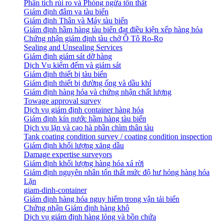
Phân tích rủi ro và Phòng ngừa tổn thất
​Giám định đâm va tàu biển
Giám định Thân và Máy tàu biển
​Giám định hầm hàng tàu biển đạt điều kiện xếp hàng hóa
Chứng nhận giám định tàu chở Ô Tô Ro-Ro
Sealing and Unsealing Services
Giám định giám sát dỡ hàng
Dịch Vụ kiểm đếm và giám sát
Giám định thiết bị tàu biển
Giám định thiết bị đường ống và dầu khí
Giám định hàng hóa và chứng nhận chất lượng
Towage approval survey
Dịch vụ giám định container hàng hóa
Giám định kín nước hầm hàng tàu biển
Dịch vụ lặn và cạo hà phần chìm thân tàu
Tank coating condition survey / coating condition inspection
Giám định khối lượng xăng dầu
Damage expertise surveyors
Giám định khối lượng hàng hóa xá rời
Giám định nguyên nhân tổn thất mức độ hư hỏng hàng hóa
Lặn
giam-dinh-container
Giám định hàng hóa nguy hiểm trong vận tải biển
Chứng nhận Giám định hàng khô
Dịch vụ giám định hàng lỏng và bồn chứa