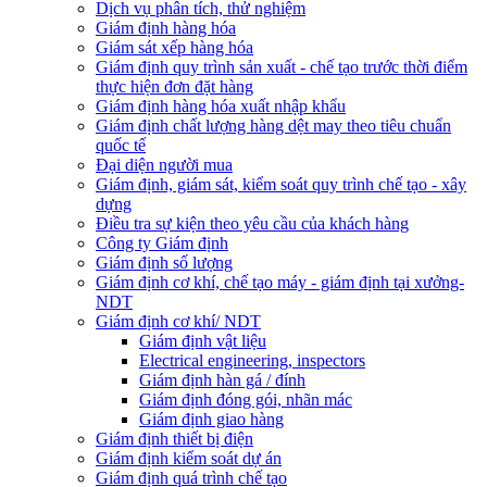
Dịch vụ phân tích, thử nghiệm
Giám định hàng hóa
Giám sát xếp hàng hóa
Giám định quy trình sản xuất - chế tạo trước thời điểm
thực hiện đơn đặt hàng
Giám định hàng hóa xuất nhập khẩu
Giám định chất lượng hàng dệt may theo tiêu chuẩn
quốc tế
Đại diện người mua
Giám định, giám sát, kiểm soát quy trình chế tạo - xây
dựng
Điều tra sự kiện theo yêu cầu của khách hàng
Công ty Giám định
Giám định số lượng
Giám định cơ khí, chế tạo máy - giám định tại xưởng-
NDT
Giám định cơ khí/ NDT
Giám định vật liệu
Electrical engineering, inspectors
Giám định hàn gá / đính
Giám định đóng gói, nhãn mác
Giám định giao hàng
Giám định thiết bị điện
Giám định kiểm soát dự án
Giám định quá trình chế tạo