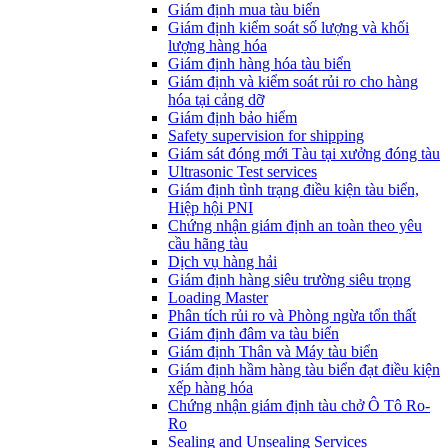
​Giám định mua tàu biển
Giám định kiểm soát số lượng và khối
lượng hàng hóa
Giám định hàng hóa tàu biển
Giám định và kiểm soát rủi ro cho hàng
hóa tại cảng dỡ
Giám định bảo hiểm
Safety supervision for shipping
Giám sát đóng mới Tàu tại xưởng đóng tàu
Ultrasonic Test services
Giám định tình trạng điều kiện tàu biển,
Hiệp hội PNI
Chứng nhận giám định an toàn theo yêu
cầu hãng tàu
Dịch vụ hàng hải
Giám định hàng siêu trường siêu trọng
Loading Master
Phân tích rủi ro và Phòng ngừa tổn thất
​Giám định đâm va tàu biển
Giám định Thân và Máy tàu biển
​Giám định hầm hàng tàu biển đạt điều kiện
xếp hàng hóa
Chứng nhận giám định tàu chở Ô Tô Ro-
Ro
Sealing and Unsealing Services