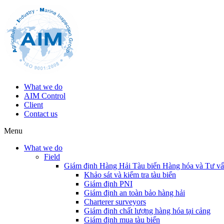
What we do
AIM Control
Client
Contact us
Menu
What we do
Field
Giám định Hàng Hải Tàu biển Hàng hóa và Tư v
Khảo sát và kiểm tra tàu biển
Giám định PNI
Giám định an toàn bảo hàng hải
Charterer surveyors
Giám định chất lượng hàng hóa tại cảng
​Giám định mua tàu biển