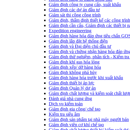
Giám định công ty cung cấp, xuất khẩu
Giám định các dự án đầu tư
Giám sát thi công công trình
Giám định, thẩm định thiết kế các công trìn
Giám định cần cẩu, Giám định các thiết bị n
Expedition engineering
Giám định hàng hóa đáp ứng tiêu chẩn GO
Giám định lắp đặt hệ thống điện
Giám định và Đại diện chủ đầu tư
Giám định và chứng nhận hàng hóa đáp ứng
Giám định thử nghiệm, phân tích - Kiểm tra
Giám định khí gas hóa lỏng
Giám định xếp/ dỡ hàng hóa
Giám định không phá hủy
Giám định hàng hóa trước khi xuất khẩu
Giám định thiết bị áp lực
Giám định Quản lý dự án
Giám định chất lượng và kiểm soát chất lượ
Đánh giá nhà cung ứng
Dịch vụ kiểm toán
Giám định gia công/ chế tạo
Kiểm tra siêu âm
Giám định sản phẩm tại nhà máy người bán
Giám định viên cơ khí chế tạo
Giám định chất lượng thiết bị/ kiểm soát dự