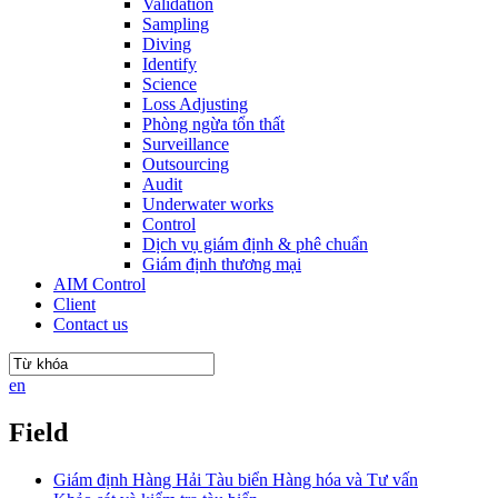
Validation
Sampling
Diving
Identify
Science
Loss Adjusting
Phòng ngừa tổn thất
Surveillance
Outsourcing
Audit
Underwater works
Control
Dịch vụ giám định & phê chuẩn
Giám định thương mại
AIM Control
Client
Contact us
en
Field
Giám định Hàng Hải Tàu biển Hàng hóa và Tư vấn