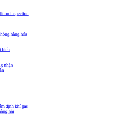
ition inspection
 hỏng hàng hóa
i biển
ng nhận
oàn
ám định khí gas
hàng hải