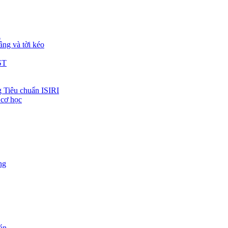
h
âng và tời kéo
ST
 Tiêu chuẩn ISIRI
 cơ học
ng
 án