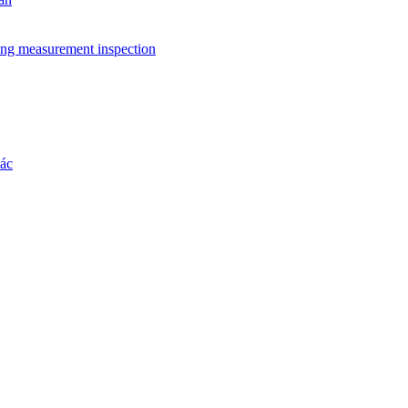
ing measurement inspection
hác