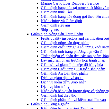
Marine Cargo Loss Recovery Service
Giám định hàng hóa tại nước xuất khẩu và 
Giám định thuê Tàu
Giám định hàng hóa đóng gói theo tiêu chuẩ
Nhân chứng và Giám định
Giám định siêu âm
Ship agents
Giám định Nông Sản Thực Phẩm
Fruits quality inspectors and certification or
Giám định nông sản thực phẩm
Giám định chất lượng và số lượng khối lượ
Giám định tình trạng phương tiện vận tải
Thử nghiệm và phân tích các sản phẩm, hàn
Lấy mẫu sản phẩm trường hợp tranh chấp
Giám sát và giám định xếp/ dỡ hàng hóa
Giám định Chất lượng/ An toàn sản phẩm
Giám định An toàn thực phẩm
Dịch vụ giám định và áp tải
Dịch vụ kiểm đếm/ giao nhận
Dịch vụ khử trùng
Nhận diện bảo quản lương thực và phóng x
Giám định hạt điều thô
Giám định phân bón và kiểm soát đầu vào
Giám định Công Nghiệp
Kiểm đếm hàng xi măng đóng bao