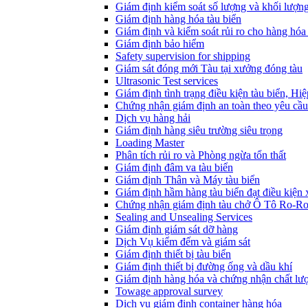
Giám định kiểm soát số lượng và khối lượn
Giám định hàng hóa tàu biển
Giám định và kiểm soát rủi ro cho hàng hóa 
Giám định bảo hiểm
Safety supervision for shipping
Giám sát đóng mới Tàu tại xưởng đóng tàu
Ultrasonic Test services
Giám định tình trạng điều kiện tàu biển, Hi
Chứng nhận giám định an toàn theo yêu cầu
Dịch vụ hàng hải
Giám định hàng siêu trường siêu trọng
Loading Master
Phân tích rủi ro và Phòng ngừa tổn thất
​Giám định đâm va tàu biển
Giám định Thân và Máy tàu biển
​Giám định hầm hàng tàu biển đạt điều kiện
Chứng nhận giám định tàu chở Ô Tô Ro-R
Sealing and Unsealing Services
Giám định giám sát dỡ hàng
Dịch Vụ kiểm đếm và giám sát
Giám định thiết bị tàu biển
Giám định thiết bị đường ống và dầu khí
Giám định hàng hóa và chứng nhận chất lư
Towage approval survey
Dịch vụ giám định container hàng hóa