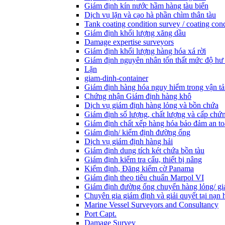
Giám định kín nước hầm hàng tàu biển
Dịch vụ lặn và cạo hà phần chìm thân tàu
Tank coating condition survey / coating cond
Giám định khối lượng xăng dầu
Damage expertise surveyors
Giám định khối lượng hàng hóa xá rời
Giám định nguyên nhân tổn thất mức độ hư
Lặn
giam-dinh-container
Giám định hàng hóa nguy hiểm trong vận tả
Chứng nhận Giám định hàng khô
Dịch vụ giám định hàng lỏng và bồn chứa
Giám định số lượng, chất lượng và cấp chứ
Giám định chất xếp hàng hóa bảo đảm an t
Giám định/ kiểm định đường ống
Dịch vụ giám định hàng hải
Giám định dung tích két chứa bồn tàu
Giám định kiểm tra cẩu, thiết bị nâng
Kiểm định, Đăng kiểm cờ Panama
Giám định theo tiêu chuẩn Marpol VI
Giám định đường ống chuyển hàng lỏng/ gi
Chuyên gia giám định và giải quyết tại nạn 
Marine Vessel Surveyors and Consultancy
Port Capt.
Damage Survey