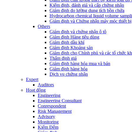
Kiểm định, đánh giá và cấp chứng nhận
Giám định đo lường dung tích bồn chứa
Hydrocarbon chemical liquid volume sampl
Giám định và Chứng nhận máy móc thiết bị
Others
Giám định và chứng nhận ô tô
Giám định Hàng tiêu dùng
Giám định dầu khí
Giám định Khoáng sản
Giám định cho Chính phủ và các tổ chức k
Thẩm định giá
Giám định hàng hóa mua và bán
Giám định hàng hóa
Dịch vụ chứng nhận
Expert
Auditors
Hoạt động
Engineering
Engineering Consultant
Conrespondent
Risk Management
Advisory
Monitoring
Kiểm Đếm