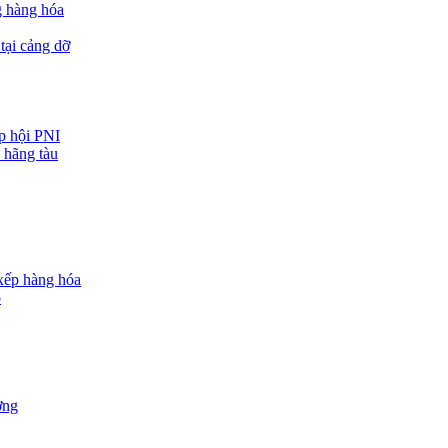
g hàng hóa
tại cảng dỡ
ệp hội PNI
 hãng tàu
 xếp hàng hóa
o
ợng