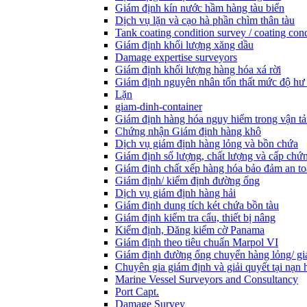
Giám định kín nước hầm hàng tàu biển
Dịch vụ lặn và cạo hà phần chìm thân tàu
Tank coating condition survey / coating cond
Giám định khối lượng xăng dầu
Damage expertise surveyors
Giám định khối lượng hàng hóa xá rời
Giám định nguyên nhân tổn thất mức độ hư
Lặn
giam-dinh-container
Giám định hàng hóa nguy hiểm trong vận tả
Chứng nhận Giám định hàng khô
Dịch vụ giám định hàng lỏng và bồn chứa
Giám định số lượng, chất lượng và cấp chứ
Giám định chất xếp hàng hóa bảo đảm an t
Giám định/ kiểm định đường ống
Dịch vụ giám định hàng hải
Giám định dung tích két chứa bồn tàu
Giám định kiểm tra cẩu, thiết bị nâng
Kiểm định, Đăng kiểm cờ Panama
Giám định theo tiêu chuẩn Marpol VI
Giám định đường ống chuyển hàng lỏng/ gi
Chuyên gia giám định và giải quyết tại nạn 
Marine Vessel Surveyors and Consultancy
Port Capt.
Damage Survey