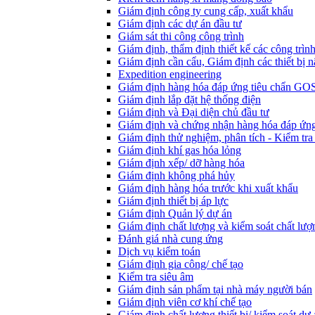
Giám định công ty cung cấp, xuất khẩu
Giám định các dự án đầu tư
Giám sát thi công công trình
Giám định, thẩm định thiết kế các công trìn
Giám định cần cẩu, Giám định các thiết bị n
Expedition engineering
Giám định hàng hóa đáp ứng tiêu chẩn GO
Giám định lắp đặt hệ thống điện
Giám định và Đại diện chủ đầu tư
Giám định và chứng nhận hàng hóa đáp ứng
Giám định thử nghiệm, phân tích - Kiểm tra
Giám định khí gas hóa lỏng
Giám định xếp/ dỡ hàng hóa
Giám định không phá hủy
Giám định hàng hóa trước khi xuất khẩu
Giám định thiết bị áp lực
Giám định Quản lý dự án
Giám định chất lượng và kiểm soát chất lượ
Đánh giá nhà cung ứng
Dịch vụ kiểm toán
Giám định gia công/ chế tạo
Kiểm tra siêu âm
Giám định sản phẩm tại nhà máy người bán
Giám định viên cơ khí chế tạo
Giám định chất lượng thiết bị/ kiểm soát dự