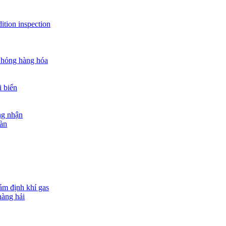
ition inspection
 hỏng hàng hóa
i biển
ng nhận
oàn
ám định khí gas
hàng hải