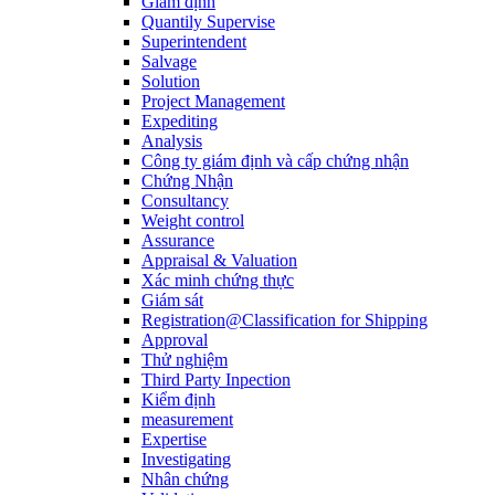
Giám định
Quantily Supervise
Superintendent
Salvage
Solution
Project Management
Expediting
Analysis
Công ty giám định và cấp chứng nhận
Chứng Nhận
Consultancy
Weight control
Assurance
Appraisal & Valuation
Xác minh chứng thực
Giám sát
Registration@Classification for Shipping
Approval
Thử nghiệm
Third Party Inpection
Kiểm định
measurement
Expertise
Investigating
Nhân chứng