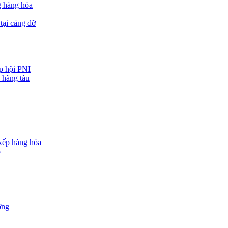
g hàng hóa
tại cảng dỡ
ệp hội PNI
 hãng tàu
 xếp hàng hóa
o
ợng