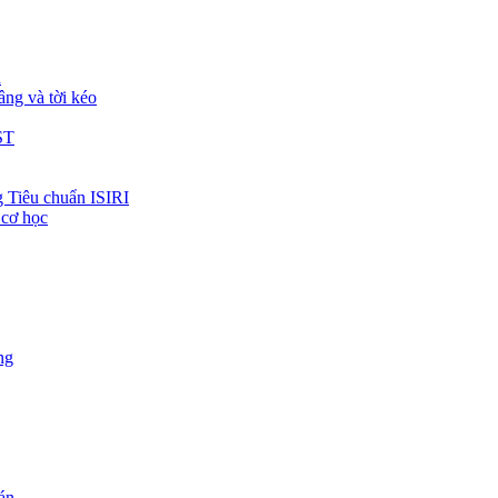
h
âng và tời kéo
ST
 Tiêu chuẩn ISIRI
 cơ học
ng
 án