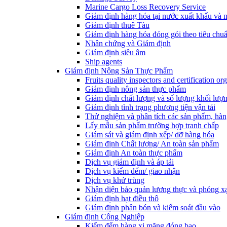
Marine Cargo Loss Recovery Service
Giám định hàng hóa tại nước xuất khẩu và 
Giám định thuê Tàu
Giám định hàng hóa đóng gói theo tiêu chuẩ
Nhân chứng và Giám định
Giám định siêu âm
Ship agents
Giám định Nông Sản Thực Phẩm
Fruits quality inspectors and certification or
Giám định nông sản thực phẩm
Giám định chất lượng và số lượng khối lượ
Giám định tình trạng phương tiện vận tải
Thử nghiệm và phân tích các sản phẩm, hàn
Lấy mẫu sản phẩm trường hợp tranh chấp
Giám sát và giám định xếp/ dỡ hàng hóa
Giám định Chất lượng/ An toàn sản phẩm
Giám định An toàn thực phẩm
Dịch vụ giám định và áp tải
Dịch vụ kiểm đếm/ giao nhận
Dịch vụ khử trùng
Nhận diện bảo quản lương thực và phóng x
Giám định hạt điều thô
Giám định phân bón và kiểm soát đầu vào
Giám định Công Nghiệp
Kiểm đếm hàng xi măng đóng bao