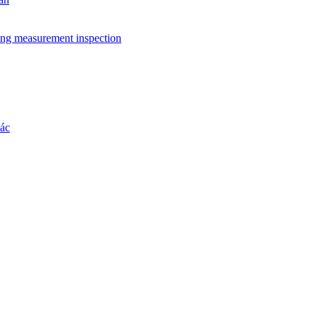
ing measurement inspection
hác