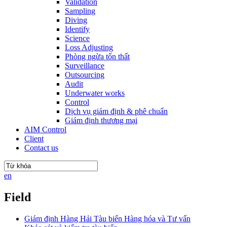
Validation
Sampling
Diving
Identify
Science
Loss Adjusting
Phòng ngừa tổn thất
Surveillance
Outsourcing
Audit
Underwater works
Control
Dịch vụ giám định & phê chuẩn
Giám định thương mại
AIM Control
Client
Contact us
en
Field
Giám định Hàng Hải Tàu biển Hàng hóa và Tư vấn