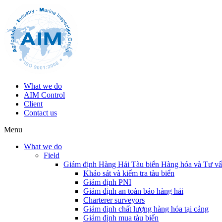
What we do
AIM Control
Client
Contact us
Menu
What we do
Field
Giám định Hàng Hải Tàu biển Hàng hóa và Tư v
Khảo sát và kiểm tra tàu biển
Giám định PNI
Giám định an toàn bảo hàng hải
Charterer surveyors
Giám định chất lượng hàng hóa tại cảng
​Giám định mua tàu biển