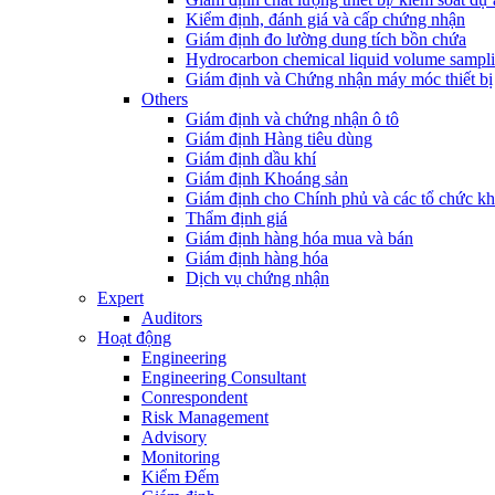
Kiểm định, đánh giá và cấp chứng nhận
Giám định đo lường dung tích bồn chứa
Hydrocarbon chemical liquid volume sampl
Giám định và Chứng nhận máy móc thiết bị
Others
Giám định và chứng nhận ô tô
Giám định Hàng tiêu dùng
Giám định dầu khí
Giám định Khoáng sản
Giám định cho Chính phủ và các tổ chức k
Thẩm định giá
Giám định hàng hóa mua và bán
Giám định hàng hóa
Dịch vụ chứng nhận
Expert
Auditors
Hoạt động
Engineering
Engineering Consultant
Conrespondent
Risk Management
Advisory
Monitoring
Kiểm Đếm