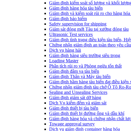
Giám định kiểm soát số lượng và khối lượn
Giám định hàng hóa tàu biển
Giám định và kiểm soát rủi ro cho hàng hóa 
Giám định bảo hiểm
Safety supervision for shipping
Giám sát đóng mới Tàu tại xưởng đóng tàu
Ultrasonic Test services
Giám định tình trạng điều kiện tàu biển, Hi
Chứng nhận giám định an toàn theo yêu cầu
Dịch vụ hàng hải
Giám định hàng siêu trường siêu trọng
Loading Master
Phân tích rủi ro và Phòng ngừa tổn thất
​Giám định đâm va tàu biển
Giám định Thân và Máy tàu biển
​Giám định hầm hàng tàu biển đạt điều kiện
Chứng nhận giám định tàu chở Ô Tô Ro-R
Sealing and Unsealing Services
Giám định giám sát dỡ hàng
Dịch Vụ kiểm đếm và giám sát
Giám định thiết bị tàu biển
Giám định thiết bị đường ống và dầu khí
Giám định hàng hóa và chứng nhận chất lư
Towage approval survey
Dịch vụ giám định container hàng hóa