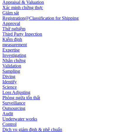
Appraisal & Valuation
Xác minh chứng thực
Giám sát
Registration@Classification for Shipping
Approval
Thử nghiệm
Third Party Inpection
Kiểm định
measurement
Expertise
Investigating
Nhân chứng
Validation
Sampling
Diving
Identify
Science
Loss Adjusting
Phòng ngừa tổn thất
Surveillance
Outsourcing
Audit
Underwater works
Control
Dịch vụ giám định & phê chuẩn