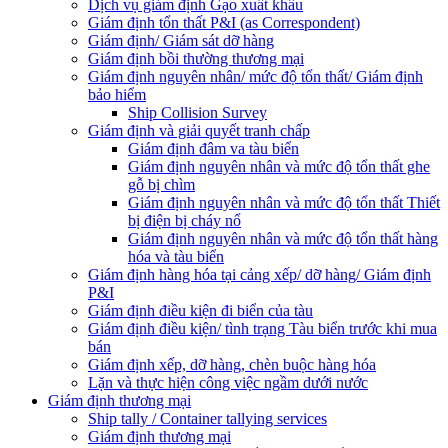
Dịch vụ giám định Gạo xuất khẩu
Giám định tổn thất P&I (as Correspondent)
Giám định/ Giám sát dỡ hàng
Giám định bồi thường thương mại
Giám định nguyên nhân/ mức độ tổn thất/ Giám định
bảo hiểm
Ship Collision Survey
Giám định và giải quyết tranh chấp
Giám định đâm va tàu biển
Giám định nguyên nhân và mức độ tổn thất ghe
gỗ bị chìm
Giám định nguyên nhân và mức độ tổn thất Thiết
bị điện bị cháy nổ
Giám định nguyên nhân và mức độ tổn thất hàng
hóa và tàu biển
Giám định hàng hóa tại cảng xếp/ dỡ hàng/ Giám định
P&I
Giám định điều kiện đi biển của tàu
Giám định điều kiện/ tình trạng Tàu biển trước khi mua
bán
Giám định xếp, dỡ hàng, chèn buộc hàng hóa
Lặn và thực hiện công việc ngầm dưới nước
Giám định thương mại
Ship tally / Container tallying services
Giám định thương mại