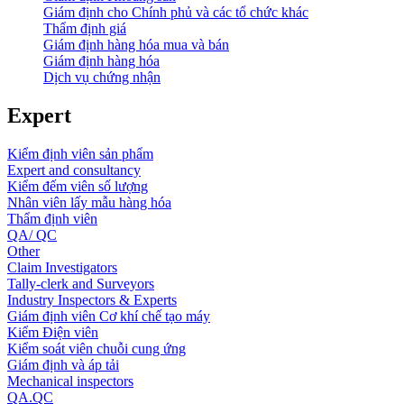
Giám định cho Chính phủ và các tổ chức khác
Thẩm định giá
Giám định hàng hóa mua và bán
Giám định hàng hóa
Dịch vụ chứng nhận
Expert
Kiểm định viên sản phẩm
Expert and consultancy
Kiểm đếm viên số lượng
Nhân viên lấy mẫu hàng hóa
Thẩm định viên
QA/ QC
Other
Claim Investigators
Tally-clerk and Surveyors
Industry Inspectors & Experts
Giám định viên Cơ khí chế tạo máy
Kiểm Điện viên
Kiểm soát viên chuỗi cung ứng
Giám định và áp tải
Mechanical inspectors
QA.QC