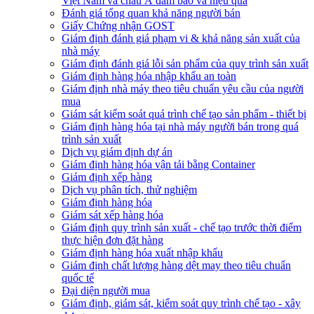
Việt Nam và châu Á đảm bảo và hiệu quả
Đánh giá tổng quan khả năng người bán
Giấy Chứng nhận GOST
Giám định đánh giá phạm vi & khả năng sản xuất của
nhà máy
Giám định đánh giá lỗi sản phẩm của quy trình sản xuất
Giám định hàng hóa nhập khẩu an toàn
Giám định nhà máy theo tiêu chuẩn yêu cầu của người
mua
Giám sát kiểm soát quá trình chế tạo sản phẩm - thiết bị
Giám định hàng hóa tại nhà máy người bán trong quá
trình sản xuất
Dịch vụ giám định dự án
Giám định hàng hóa vận tải bằng Container
Giám định xếp hàng
Dịch vụ phân tích, thử nghiệm
Giám định hàng hóa
Giám sát xếp hàng hóa
Giám định quy trình sản xuất - chế tạo trước thời điểm
thực hiện đơn đặt hàng
Giám định hàng hóa xuất nhập khẩu
Giám định chất lượng hàng dệt may theo tiêu chuẩn
quốc tế
Đại diện người mua
Giám định, giám sát, kiểm soát quy trình chế tạo - xây