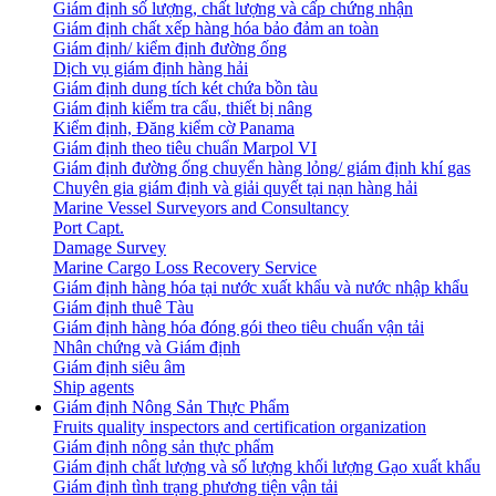
Giám định số lượng, chất lượng và cấp chứng nhận
Giám định chất xếp hàng hóa bảo đảm an toàn
Giám định/ kiểm định đường ống
Dịch vụ giám định hàng hải
Giám định dung tích két chứa bồn tàu
Giám định kiểm tra cẩu, thiết bị nâng
Kiểm định, Đăng kiểm cờ Panama
Giám định theo tiêu chuẩn Marpol VI
Giám định đường ống chuyển hàng lỏng/ giám định khí gas
Chuyên gia giám định và giải quyết tại nạn hàng hải
Marine Vessel Surveyors and Consultancy
Port Capt.
Damage Survey
Marine Cargo Loss Recovery Service
Giám định hàng hóa tại nước xuất khẩu và nước nhập khẩu
Giám định thuê Tàu
Giám định hàng hóa đóng gói theo tiêu chuẩn vận tải
Nhân chứng và Giám định
Giám định siêu âm
Ship agents
Giám định Nông Sản Thực Phẩm
Fruits quality inspectors and certification organization
Giám định nông sản thực phẩm
Giám định chất lượng và số lượng khối lượng Gạo xuất khẩu
Giám định tình trạng phương tiện vận tải