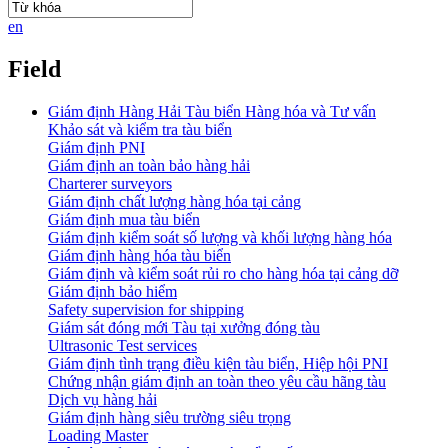
en
Field
Giám định Hàng Hải Tàu biển Hàng hóa và Tư vấn
Khảo sát và kiểm tra tàu biển
Giám định PNI
Giám định an toàn bảo hàng hải
Charterer surveyors
Giám định chất lượng hàng hóa tại cảng
​Giám định mua tàu biển
Giám định kiểm soát số lượng và khối lượng hàng hóa
Giám định hàng hóa tàu biển
Giám định và kiểm soát rủi ro cho hàng hóa tại cảng dỡ
Giám định bảo hiểm
Safety supervision for shipping
Giám sát đóng mới Tàu tại xưởng đóng tàu
Ultrasonic Test services
Giám định tình trạng điều kiện tàu biển, Hiệp hội PNI
Chứng nhận giám định an toàn theo yêu cầu hãng tàu
Dịch vụ hàng hải
Giám định hàng siêu trường siêu trọng
Loading Master