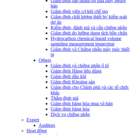
Giám định sản phẩm tại nhà máy người
bán
Giám định viên cơ khí chế tạo
Giám định chất lượng thiết bị/ kiểm soát
dự án
Kiểm định, đánh giá và cấp chứng nhận
Giám định đo lường dung tích bồn chứa
Hydrocarbon chemical liquid volume
sampling measurement inspection
Giám định và Chứng nhận máy móc thiết
bị
Others
Giám định và chứng nhận ô tô
Giám định Hàng tiêu dùng
Giám định dầu khí
Giám định Khoáng sản
Giám định cho Chính phủ và các tổ chức
khác
Thẩm định giá
Giám định hàng hóa mua và bán
Giám định hàng hóa
Dịch vụ chứng nhận
Expert
Auditors
Hoạt động