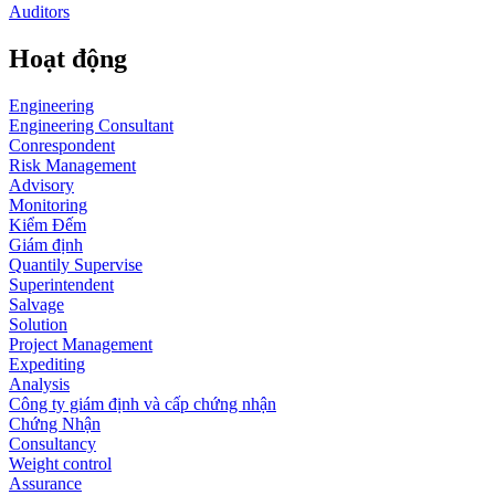
Auditors
Hoạt động
Engineering
Engineering Consultant
Conrespondent
Risk Management
Advisory
Monitoring
Kiểm Đếm
Giám định
Quantily Supervise
Superintendent
Salvage
Solution
Project Management
Expediting
Analysis
Công ty giám định và cấp chứng nhận
Chứng Nhận
Consultancy
Weight control
Assurance