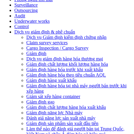
Surveillance
Outsourcing
Audit
Underwater works
Control
Dịch vụ giám định & phê chuẩn
Dịch vụ Giám định kiểm định chứng nhận
Claim survey services
Cargo Inspection / Cargo Survey
Giám định
Dịch vụ giám định hàng hóa thương mại
Giám định chất lượng khối lượng hàng hóa
Giám định hàng hóa trước khi xuất khẩu
Giám định hàng hóa theo tiêu chuẩn AQL
Giám định hàng xuất khẩu
Giám định hàng hóa tại nhà máy người bán trước khi
xếp hàng
Giám sát xếp hàng container
Giám định gạo
Giám định chất lượng hàng hóa xuất khẩu
Giám định năng lực Nhà máy
Đánh giá năng lực sản xuất nhà máy
Giám định sản phẩm sản xuất đầu tiên
Làm thế nào để đánh giá người bán tại Trung Quốc,