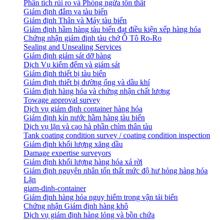
Phân tích rủi ro và Phòng ngừa tổn thất
​Giám định đâm va tàu biển
Giám định Thân và Máy tàu biển
​Giám định hầm hàng tàu biển đạt điều kiện xếp hàng hóa
Chứng nhận giám định tàu chở Ô Tô Ro-Ro
Sealing and Unsealing Services
Giám định giám sát dỡ hàng
Dịch Vụ kiểm đếm và giám sát
Giám định thiết bị tàu biển
Giám định thiết bị đường ống và dầu khí
Giám định hàng hóa và chứng nhận chất lượng
Towage approval survey
Dịch vụ giám định container hàng hóa
Giám định kín nước hầm hàng tàu biển
Dịch vụ lặn và cạo hà phần chìm thân tàu
Tank coating condition survey / coating condition inspection
Giám định khối lượng xăng dầu
Damage expertise surveyors
Giám định khối lượng hàng hóa xá rời
Giám định nguyên nhân tổn thất mức độ hư hỏng hàng hóa
Lặn
giam-dinh-container
Giám định hàng hóa nguy hiểm trong vận tải biển
Chứng nhận Giám định hàng khô
Dịch vụ giám định hàng lỏng và bồn chứa