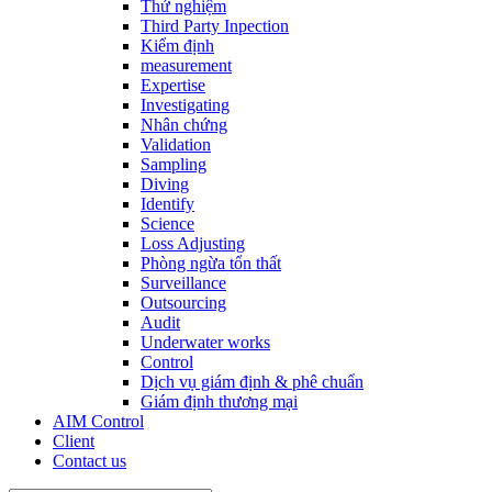
Thử nghiệm
Third Party Inpection
Kiểm định
measurement
Expertise
Investigating
Nhân chứng
Validation
Sampling
Diving
Identify
Science
Loss Adjusting
Phòng ngừa tổn thất
Surveillance
Outsourcing
Audit
Underwater works
Control
Dịch vụ giám định & phê chuẩn
Giám định thương mại
AIM Control
Client
Contact us