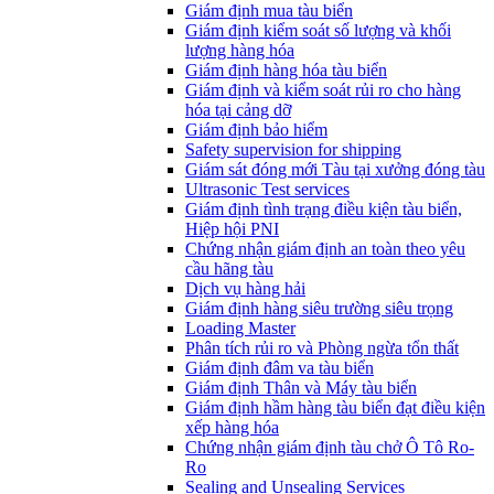
​Giám định mua tàu biển
Giám định kiểm soát số lượng và khối
lượng hàng hóa
Giám định hàng hóa tàu biển
Giám định và kiểm soát rủi ro cho hàng
hóa tại cảng dỡ
Giám định bảo hiểm
Safety supervision for shipping
Giám sát đóng mới Tàu tại xưởng đóng tàu
Ultrasonic Test services
Giám định tình trạng điều kiện tàu biển,
Hiệp hội PNI
Chứng nhận giám định an toàn theo yêu
cầu hãng tàu
Dịch vụ hàng hải
Giám định hàng siêu trường siêu trọng
Loading Master
Phân tích rủi ro và Phòng ngừa tổn thất
​Giám định đâm va tàu biển
Giám định Thân và Máy tàu biển
​Giám định hầm hàng tàu biển đạt điều kiện
xếp hàng hóa
Chứng nhận giám định tàu chở Ô Tô Ro-
Ro
Sealing and Unsealing Services