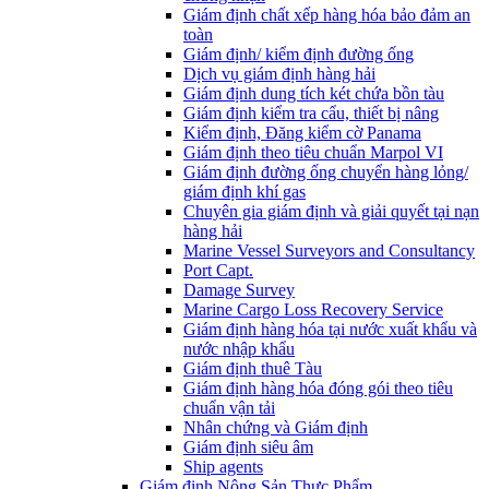
Giám định chất xếp hàng hóa bảo đảm an
toàn
Giám định/ kiểm định đường ống
Dịch vụ giám định hàng hải
Giám định dung tích két chứa bồn tàu
Giám định kiểm tra cẩu, thiết bị nâng
Kiểm định, Đăng kiểm cờ Panama
Giám định theo tiêu chuẩn Marpol VI
Giám định đường ống chuyển hàng lỏng/
giám định khí gas
Chuyên gia giám định và giải quyết tại nạn
hàng hải
Marine Vessel Surveyors and Consultancy
Port Capt.
Damage Survey
Marine Cargo Loss Recovery Service
Giám định hàng hóa tại nước xuất khẩu và
nước nhập khẩu
Giám định thuê Tàu
Giám định hàng hóa đóng gói theo tiêu
chuẩn vận tải
Nhân chứng và Giám định
Giám định siêu âm
Ship agents
Giám định Nông Sản Thực Phẩm