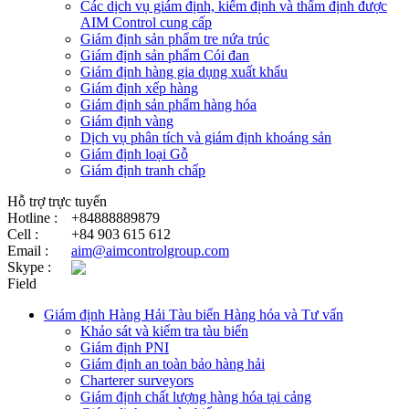
Các dịch vụ giám định, kiểm định và thẩm định được
AIM Control cung cấp
Giám định sản phẩm tre nứa trúc
Giám định sản phẩm Cói đan
Giám định hàng gia dụng xuất khẩu
Giám định xếp hàng
Giám định sản phẩm hàng hóa
Giám định vàng
Dịch vụ phân tích và giám định khoáng sản
Giám định loại Gỗ
Giám định tranh chấp
Hỗ trợ trực tuyến
Hotline :
+84888889879
Cell :
+84 903 615 612
Email :
aim@aimcontrolgroup.com
Skype :
Field
Giám định Hàng Hải Tàu biển Hàng hóa và Tư vấn
Khảo sát và kiểm tra tàu biển
Giám định PNI
Giám định an toàn bảo hàng hải
Charterer surveyors
Giám định chất lượng hàng hóa tại cảng