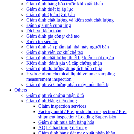
Giám định hàng hóa trước khi xuất khẩu
Giám định thiết bị áp lực
Giám định Quản lý dự án
Giám định chất lượng và kiểm soát chất lượng
Đánh giá nhà cung ứng
Dịch vụ kiểm toán
Giám định gia công/ chế tạo
Kiểm tra siêu âm
Giám định sản phẩm tại nhà máy người bán
Giám định viên cơ khí chế tạo
Giám định chất lượng thiết bị/ kiểm soát dự án
Kiểm định, đánh giá và cấp chứng nhận
Giám định đo lường dung tích bồn chứa
Hydrocarbon chemical liquid volume sampling
measurement inspection
Giám định và Chứng nhận máy móc thiết bị
Others
Giám định và chứng nhận ô tô
Giám định Hàng tiêu dùng
Claim inspection services
Factory audit / Pre-production inspection / Pre-
shipment inspection/ Loading Supervision
Giám định mua bán hàng hóa
AQL Chart trong dệt may
Giám định hàng dệt may xuất nhập khẩu