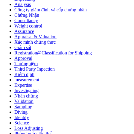
Analysis
Công ty giám định và cấp chứng nhận
Chứng Nhận
Consultancy
Weight control
Assurance
Appraisal & Valuation
Xác minh chứng thực
Giám sát
Registration@Classification for Shipping
Approval
Thử nghiệm
Third Party Inpection
Kiểm định
measurement
Expertise
Investigating
Nhân chứng
Validation
Sampling
Diving
Identify
Science
Loss Adjusting
Phòng ngừa tổn thất