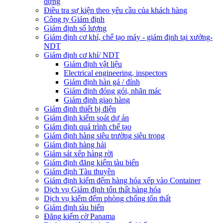
dựng
Điều tra sự kiện theo yêu cầu của khách hàng
Công ty Giám định
Giám định số lượng
Giám định cơ khí, chế tạo máy - giám định tại xưởng-
NDT
Giám định cơ khí/ NDT
Giám định vật liệu
Electrical engineering, inspectors
Giám định hàn gá / đính
Giám định đóng gói, nhãn mác
Giám định giao hàng
Giám định thiết bị điện
Giám định kiểm soát dự án
Giám định quá trình chế tạo
Giám định hàng siêu trường siêu trọng
Giám định hàng hải
Giám sát xếp hàng rời
Giám định đăng kiểm tàu biển
Giám định Tàu thuyền
Giám định kiểm đếm hàng hóa xếp vào Container
Dịch vụ Giám định tổn thất hàng hóa
Dịch vụ kiểm đếm phòng chống tổn thất
Giám định tàu biển
Đăng kiểm cờ Panama