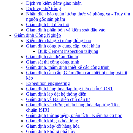
Dịch vụ kiểm đếm/ giao nhận
Dịch vụ khử trùng
Nhận diện bảo quản lương thực và phóng xạ - Truy tìm
nguồn gốc sản phẩm
Giám định hạt điều thô
Giám định phân bón và kiểm soát đầu vào
Giám định Công Nghiệp
Kiểm đếm hàng xi măng đóng bao
Giám định công ty cung cấp, xuất khẩu
Bulk Cement inspection tallying
Giám định các dự án đầu tư
Giám sát thi công công trình
Giám định, thẩm định thiết kế các công trình
Giám định cần cẩu, Giám định các thiết bị nâng và tời
kéo
Expedition engineering
Giám định hàng hóa đáp ứng tiêu chẩn GOST
Giám định lắp đặt hệ thống điện
Giám định và Đại diện chủ đầu tư
Giám định và chứng nhận hàng hóa đáp ứng Tiêu
chuẩn ISIRI
Giám định thử nghiệm, phân tích - Kiểm tra cơ học
Giám định khí gas hóa lỏng
Giám định xếp/ dỡ hàng hóa
Giám định không phá hủy