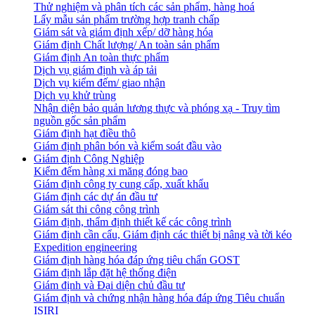
Thử nghiệm và phân tích các sản phẩm, hàng hoá
Lấy mẫu sản phẩm trường hợp tranh chấp
Giám sát và giám định xếp/ dỡ hàng hóa
Giám định Chất lượng/ An toàn sản phẩm
Giám định An toàn thực phẩm
Dịch vụ giám định và áp tải
Dịch vụ kiểm đếm/ giao nhận
Dịch vụ khử trùng
Nhận diện bảo quản lương thực và phóng xạ - Truy tìm
nguồn gốc sản phẩm
Giám định hạt điều thô
Giám định phân bón và kiểm soát đầu vào
Giám định Công Nghiệp
Kiểm đếm hàng xi măng đóng bao
Giám định công ty cung cấp, xuất khẩu
Giám định các dự án đầu tư
Giám sát thi công công trình
Giám định, thẩm định thiết kế các công trình
Giám định cần cẩu, Giám định các thiết bị nâng và tời kéo
Expedition engineering
Giám định hàng hóa đáp ứng tiêu chẩn GOST
Giám định lắp đặt hệ thống điện
Giám định và Đại diện chủ đầu tư
Giám định và chứng nhận hàng hóa đáp ứng Tiêu chuẩn
ISIRI