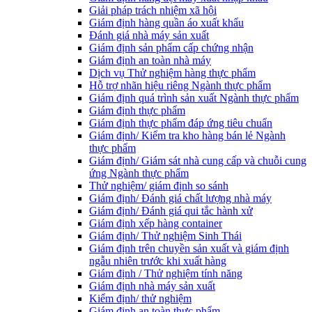
Giải pháp trách nhiệm xã hội
Giám định hàng quần áo xuất khẩu
Đánh giá nhà máy sản xuất
Giám định sản phẩm cấp chứng nhận
Giám định an toàn nhà máy
Dịch vụ Thử nghiệm hàng thực phẩm
Hỗ trợ nhãn hiệu riêng Ngành thực phẩm
Giám định quá trình sản xuất Ngành thực phẩm
Giám định thực phẩm
Giám định thực phẩm đáp ứng tiêu chuẩn
Giám định/ Kiểm tra kho hàng bán lẻ Ngành
thực phẩm
Giám định/ Giám sát nhà cung cấp và chuỗi cung
ứng Ngành thực phẩm
Thử nghiệm/ giám định so sánh
Giám định/ Đánh giá chất lượng nhà máy
Giám định/ Đánh giá qui tắc hành xử
Giám định xếp hàng container
Giám định/ Thử nghiệm Sinh Thái
Giám định trên chuyền sản xuất và giám định
ngẫu nhiên trước khi xuất hàng
Giám định / Thử nghiệm tính năng
Giám định nhà máy sản xuất
Kiểm định/ thử nghiệm
Giám định an toàn thực phẩm