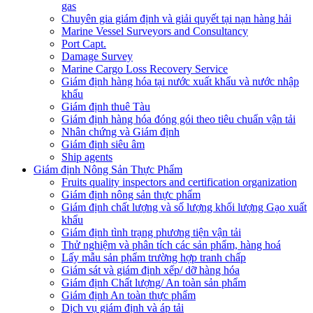
gas
Chuyên gia giám định và giải quyết tại nạn hàng hải
Marine Vessel Surveyors and Consultancy
Port Capt.
Damage Survey
Marine Cargo Loss Recovery Service
Giám định hàng hóa tại nước xuất khẩu và nước nhập
khẩu
Giám định thuê Tàu
Giám định hàng hóa đóng gói theo tiêu chuẩn vận tải
Nhân chứng và Giám định
Giám định siêu âm
Ship agents
Giám định Nông Sản Thực Phẩm
Fruits quality inspectors and certification organization
Giám định nông sản thực phẩm
Giám định chất lượng và số lượng khối lượng Gạo xuất
khẩu
Giám định tình trạng phương tiện vận tải
Thử nghiệm và phân tích các sản phẩm, hàng hoá
Lấy mẫu sản phẩm trường hợp tranh chấp
Giám sát và giám định xếp/ dỡ hàng hóa
Giám định Chất lượng/ An toàn sản phẩm
Giám định An toàn thực phẩm
Dịch vụ giám định và áp tải