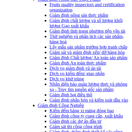
Fruits quality inspectors and certification
organization
Giám định nông sản thực phẩm
Giám định chất lượng và số lượng khối
lượng Gạo xuất khẩu
Giám định tình trạng phương tiện vận tải
Thử nghiệm và phân tích các sản phẩm,
hàng hoá
Lấy mẫu sản phẩm trường hợp tranh chấp
Giám sát và giám định xếp/ dỡ hàng hóa
Giám định Chất lượng/ An toàn sản phẩm
Giám định An toàn thực phẩm
Dịch vụ giám định và áp tải
Dịch vụ kiểm đếm/ giao nhận
Dịch vụ khử trùng
Nhận diện bảo quản lương thực và phóng
xạ - Truy tìm nguồn gốc sản phẩm
Giám định hạt điều thô
Giám định phân bón và kiểm soát đầu vào
Giám định Công Nghiệp
Kiểm đếm hàng xi măng đóng bao
Giám định công ty cung cấp, xuất khẩu
Giám định các dự án đầu tư
Giám sát thi công công trình
Giám định, thẩm định thiết kế các công