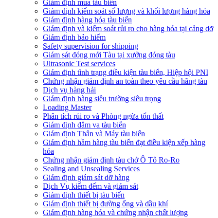
​Giám định mua tàu biển
Giám định kiểm soát số lượng và khối lượng hàng hóa
Giám định hàng hóa tàu biển
Giám định và kiểm soát rủi ro cho hàng hóa tại cảng dỡ
Giám định bảo hiểm
Safety supervision for shipping
Giám sát đóng mới Tàu tại xưởng đóng tàu
Ultrasonic Test services
Giám định tình trạng điều kiện tàu biển, Hiệp hội PNI
Chứng nhận giám định an toàn theo yêu cầu hãng tàu
Dịch vụ hàng hải
Giám định hàng siêu trường siêu trọng
Loading Master
Phân tích rủi ro và Phòng ngừa tổn thất
​Giám định đâm va tàu biển
Giám định Thân và Máy tàu biển
​Giám định hầm hàng tàu biển đạt điều kiện xếp hàng
hóa
Chứng nhận giám định tàu chở Ô Tô Ro-Ro
Sealing and Unsealing Services
Giám định giám sát dỡ hàng
Dịch Vụ kiểm đếm và giám sát
Giám định thiết bị tàu biển
Giám định thiết bị đường ống và dầu khí
Giám định hàng hóa và chứng nhận chất lượng