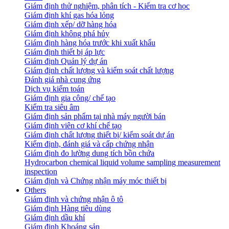
Giám định thử nghiệm, phân tích - Kiểm tra cơ học
Giám định khí gas hóa lỏng
Giám định xếp/ dỡ hàng hóa
Giám định không phá hủy
Giám định hàng hóa trước khi xuất khẩu
Giám định thiết bị áp lực
Giám định Quản lý dự án
Giám định chất lượng và kiểm soát chất lượng
Đánh giá nhà cung ứng
Dịch vụ kiểm toán
Giám định gia công/ chế tạo
Kiểm tra siêu âm
Giám định sản phẩm tại nhà máy người bán
Giám định viên cơ khí chế tạo
Giám định chất lượng thiết bị/ kiểm soát dự án
Kiểm định, đánh giá và cấp chứng nhận
Giám định đo lường dung tích bồn chứa
Hydrocarbon chemical liquid volume sampling measurement
inspection
Giám định và Chứng nhận máy móc thiết bị
Others
Giám định và chứng nhận ô tô
Giám định Hàng tiêu dùng
Giám định dầu khí
Giám định Khoáng sản