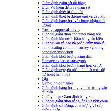
Giám định giám sát dỡ hàng
Dịch Vụ kiểm đếm và giám sát
Giám định thiết bị tàu biển
Giám định thiết bị đường ống và dầu khí
Giám định hàng hóa và chứng nhận chất
lượng
Towage approval survey
Dịch vụ giám định container hàng hóa
Giám định kín nước hầm hàng tàu biển
Dịch vụ lặn và cạo hà phần chìm thân tàu
Tank coating condition survey / coating
condition inspection
Giám định khối lượng xăng dầu
Damage expertise surveyors
Giám định khối lượng hàng hóa xá rời
Giám định nguyên nhân tổn thất mức độ
hư hỏng hàng hóa
Lặn
giam-dinh-container
Giám định hàng hóa nguy hiểm trong vận
tải biển
Chứng nhận Giám định hàng khô
Dịch vụ giám định hàng lỏng và bồn chứa
Giám định số lượng, chất lượng và cấp
chứng nhận