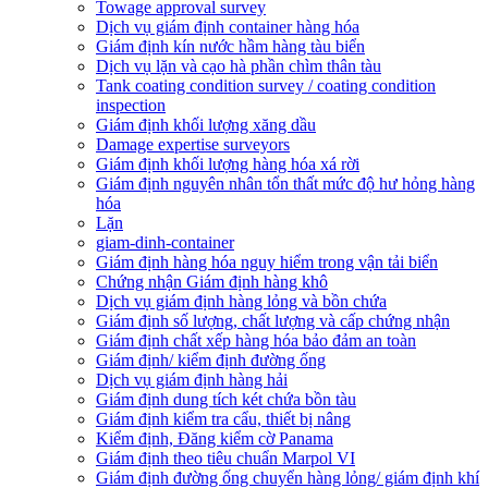
Towage approval survey
Dịch vụ giám định container hàng hóa
Giám định kín nước hầm hàng tàu biển
Dịch vụ lặn và cạo hà phần chìm thân tàu
Tank coating condition survey / coating condition
inspection
Giám định khối lượng xăng dầu
Damage expertise surveyors
Giám định khối lượng hàng hóa xá rời
Giám định nguyên nhân tổn thất mức độ hư hỏng hàng
hóa
Lặn
giam-dinh-container
Giám định hàng hóa nguy hiểm trong vận tải biển
Chứng nhận Giám định hàng khô
Dịch vụ giám định hàng lỏng và bồn chứa
Giám định số lượng, chất lượng và cấp chứng nhận
Giám định chất xếp hàng hóa bảo đảm an toàn
Giám định/ kiểm định đường ống
Dịch vụ giám định hàng hải
Giám định dung tích két chứa bồn tàu
Giám định kiểm tra cẩu, thiết bị nâng
Kiểm định, Đăng kiểm cờ Panama
Giám định theo tiêu chuẩn Marpol VI
Giám định đường ống chuyển hàng lỏng/ giám định khí