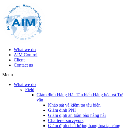
What we do
AIM Control
Client
Contact us
Menu
What we do
Field
Giám định Hàng Hải Tàu biển Hàng hóa và Tư
vấn
Khảo sát và kiểm tra tàu biển
Giám định PNI
Giám định an toàn bảo hàng hải
Charterer surveyors
Giám định chất lượng hàng hóa tại cảng