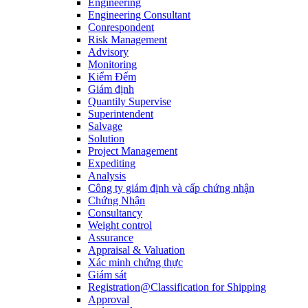
Engineering
Engineering Consultant
Conrespondent
Risk Management
Advisory
Monitoring
Kiểm Đếm
Giám định
Quantily Supervise
Superintendent
Salvage
Solution
Project Management
Expediting
Analysis
Công ty giám định và cấp chứng nhận
Chứng Nhận
Consultancy
Weight control
Assurance
Appraisal & Valuation
Xác minh chứng thực
Giám sát
Registration@Classification for Shipping
Approval