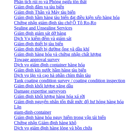
Phân tích rủi ro và Phòng ngừa tổn thất
​Giám định đâm va tàu biển
Giám định Thân và Máy tàu biển
​Giám định hầm hàng tàu biển đạt điều kiện xếp hàng hóa
Chứng nhận giám định tàu chở Ô Tô Ro-Ro
Sealing and Unsealing Services
Giám định giám sát dỡ hàng
Dịch Vụ kiểm đếm và giám sát
Giám định thiết bị tàu biển
Giám định thiết bị đường ống và dầu khí
Giám định hàng hóa và chứng nhận chất lượng
Towage approval survey
Dịch vụ giám định container hàng hóa
Giám định kín nước hầm hàng tàu biển
Dịch vụ lặn và cạo hà phần chìm thân tàu
Tank coating condition survey / coating condition inspection
Giám định khối lượng xăng dầu
Damage expertise surveyors
Giám định khối lượng hàng hóa xá rời
Giám định nguyên nhân tổn thất mức độ hư hỏng hàng hóa
Lặn
giam-dinh-container
Giám định hàng hóa nguy hiểm trong vận tải biển
Chứng nhận Giám định hàng khô
Dịch vụ giám định hàng lỏng và bồn chứa