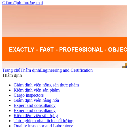
Giám định thương mại
Trang chủ
Thẩm định
Engineering and Certification
Thẩm định
Giám định viên nông sản thực phẩm
Kiểm định viên sản phẩm
Cargo inspectors
Giám định viên hàng hóa
Expert and consultancy
Expert and consultancy
Kiểm đếm viên số lượng
Thử nghiệm phân tích chất lượng
Quality inspector and Laboratory