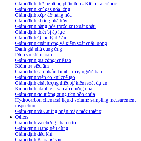
Giám định thử nghiệm, phân tích - Kiểm tra cơ học
Giám định khí gas hóa lỏng
Giám định xếp/ dỡ hàng hóa
Giám định không phá hủy
Giám định hàng hóa trước khi xuất khẩu
Giám định thiết bị áp lực
Giám định Quản lý dự án
Giám định chất lượng và kiểm soát chất lượng
Đánh giá nhà cung ứng
Dịch vụ kiểm toán
Giám định gia công/ chế tạo
Kiểm tra siêu âm
Giám định sản phẩm tại nhà máy người bán
Giám định viên cơ khí chế tạo
Giám định chất lượng thiết bị/ kiểm soát dự án
Kiểm định, đánh giá và cấp chứng nhận
Giám định đo lường dung tích bồn chứa
Hydrocarbon chemical liquid volume sampling measurement
inspection
Giám định và Chứng nhận máy móc thiết bị
Others
Giám định và chứng nhận ô tô
Giám định Hàng tiêu dùng
Giám định dầu khí
Giám định Khoáng sản