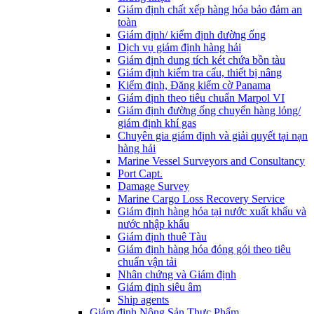
Giám định chất xếp hàng hóa bảo đảm an
toàn
Giám định/ kiểm định đường ống
Dịch vụ giám định hàng hải
Giám định dung tích két chứa bồn tàu
Giám định kiểm tra cẩu, thiết bị nâng
Kiểm định, Đăng kiểm cờ Panama
Giám định theo tiêu chuẩn Marpol VI
Giám định đường ống chuyển hàng lỏng/
giám định khí gas
Chuyên gia giám định và giải quyết tại nạn
hàng hải
Marine Vessel Surveyors and Consultancy
Port Capt.
Damage Survey
Marine Cargo Loss Recovery Service
Giám định hàng hóa tại nước xuất khẩu và
nước nhập khẩu
Giám định thuê Tàu
Giám định hàng hóa đóng gói theo tiêu
chuẩn vận tải
Nhân chứng và Giám định
Giám định siêu âm
Ship agents
Giám định Nông Sản Thực Phẩm