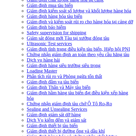
​Giám định mua tàu biển
Giám định kiểm soát số lượng và khối lượng hàng hóa
Giám định hàng hóa tàu biển
Giám định và kiểm soát rủi ro cho hàng hóa tại cảng dỡ
Giám định bảo hiểm
Safety supervision for shipping
Giám sát đóng mới Tàu tại xưởng đóng tàu
Ultrasonic Test services
Giám định tình trạng điều kiện tàu biển, Hiệp hội PNI
Chứng nhận giám định an toàn theo yêu cầu hãng tàu
Dịch vụ hàng hải
Giám định hàng siêu trường siêu trọng
Loading Master
Phân tích rủi ro và Phòng ngừa tổn thất
​Giám định đâm va tàu biển
Giám định Thân và Máy tàu biển
​Giám định hầm hàng tàu biển đạt điều kiện xếp hàng
hóa
Chứng nhận giám định tàu chở Ô Tô Ro-Ro
Sealing and Unsealing Services
Giám định giám sát dỡ hàng
Dịch Vụ kiểm đếm và giám sát
Giám định thiết bị tàu biển
Giám định thiết bị đường ống và dầu khí