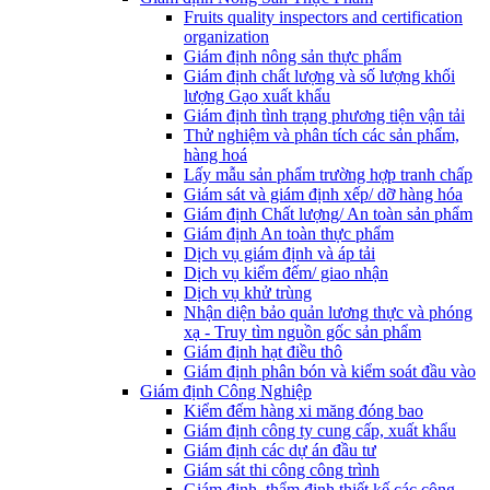
Fruits quality inspectors and certification
organization
Giám định nông sản thực phẩm
Giám định chất lượng và số lượng khối
lượng Gạo xuất khẩu
Giám định tình trạng phương tiện vận tải
Thử nghiệm và phân tích các sản phẩm,
hàng hoá
Lấy mẫu sản phẩm trường hợp tranh chấp
Giám sát và giám định xếp/ dỡ hàng hóa
Giám định Chất lượng/ An toàn sản phẩm
Giám định An toàn thực phẩm
Dịch vụ giám định và áp tải
Dịch vụ kiểm đếm/ giao nhận
Dịch vụ khử trùng
Nhận diện bảo quản lương thực và phóng
xạ - Truy tìm nguồn gốc sản phẩm
Giám định hạt điều thô
Giám định phân bón và kiểm soát đầu vào
Giám định Công Nghiệp
Kiểm đếm hàng xi măng đóng bao
Giám định công ty cung cấp, xuất khẩu
Giám định các dự án đầu tư
Giám sát thi công công trình
Giám định, thẩm định thiết kế các công