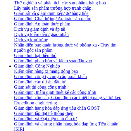
Thử nghiệm và phân tích các sản phẩm, hàng hoá
Lấy mẫu sản phẩm trường hợp tranh chấp
Giám sát và giám định xếp/ dỡ hàng hóa
Giám định Chất lượng/ An toàn sản phẩm
Giám định An toàn thực phẩm
Dịch vụ giám định và áp tải
Dịch vụ kiểm đếm/ giao nhận
Dịch vụ khử trùng
Nhận diện bảo quản lương thực và phóng xạ - Truy tìm
nguồn gốc sản phẩm
Giám định hạt điều thô
Giám định phân bón và kiểm soát đầu vào
Giám định Công Nghiệp
Kiểm đếm hàng xi măng đóng bao
Giám định công ty cung cấp, xuất khẩu
Giám định các dự án đầu tư
Giám sát thi công công trình
Giám định, thẩm định thiết kế các công trình
Giám định cần cẩu, Giám định các thiết bị nâng và tời kéo
Expedition engineering
Giám định hàng hóa đáp ứng tiêu chẩn GOST
Giám định lắp đặt hệ thống điện
Giám định và Đại diện chủ đầu tư
Giám định và chứng nhận hàng hóa đáp ứng Tiêu chuẩn
ISIRI