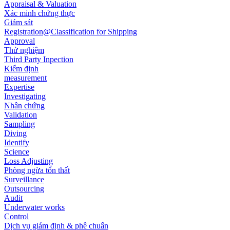
Appraisal & Valuation
Xác minh chứng thực
Giám sát
Registration@Classification for Shipping
Approval
Thử nghiệm
Third Party Inpection
Kiểm định
measurement
Expertise
Investigating
Nhân chứng
Validation
Sampling
Diving
Identify
Science
Loss Adjusting
Phòng ngừa tổn thất
Surveillance
Outsourcing
Audit
Underwater works
Control
Dịch vụ giám định & phê chuẩn