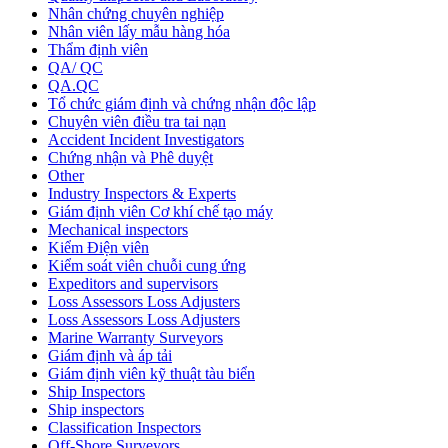
Nhân chứng chuyên nghiệp
Nhân viên lấy mẫu hàng hóa
Thẩm định viên
QA/ QC
QA.QC
Tổ chức giám định và chứng nhận độc lập
Chuyên viên điều tra tai nạn
Accident Incident Investigators
Chứng nhận và Phê duyệt
Other
Industry Inspectors & Experts
Giám định viên Cơ khí chế tạo máy
Mechanical inspectors
Kiểm Điện viên
Kiểm soát viên chuỗi cung ứng
Expeditors and supervisors
Loss Assessors Loss Adjusters
Loss Assessors Loss Adjusters
Marine Warranty Surveyors
Giám định và áp tải
Giám định viên kỹ thuật tàu biển
Ship Inspectors
Ship inspectors
Classification Inspectors
Off-Shore Surveyors