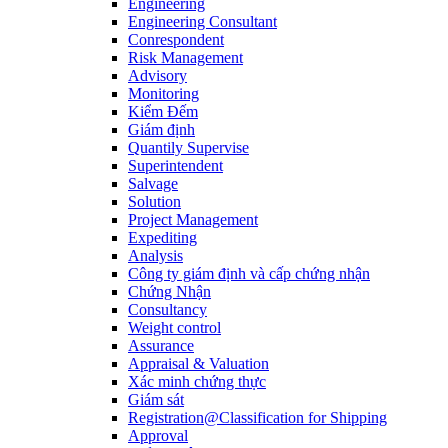
Engineering
Engineering Consultant
Conrespondent
Risk Management
Advisory
Monitoring
Kiểm Đếm
Giám định
Quantily Supervise
Superintendent
Salvage
Solution
Project Management
Expediting
Analysis
Công ty giám định và cấp chứng nhận
Chứng Nhận
Consultancy
Weight control
Assurance
Appraisal & Valuation
Xác minh chứng thực
Giám sát
Registration@Classification for Shipping
Approval