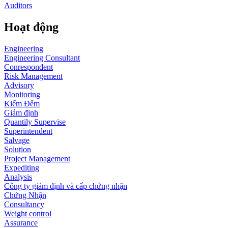
Auditors
Hoạt động
Engineering
Engineering Consultant
Conrespondent
Risk Management
Advisory
Monitoring
Kiểm Đếm
Giám định
Quantily Supervise
Superintendent
Salvage
Solution
Project Management
Expediting
Analysis
Công ty giám định và cấp chứng nhận
Chứng Nhận
Consultancy
Weight control
Assurance