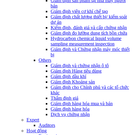
Giám định sản phẩm tại nhà máy người
bán
Giám định viên cơ khí chế tạo
Giám định chất lượng thiết bị/ kiểm soát
dự án
Kiểm định, đánh giá và cấp chứng nhận
Giám định đo lường dung tích bồn chứa
Hydrocarbon chemical liquid volume
sampling measurement inspection
Giám định và Chứng nhận máy móc thiết
bị
Others
Giám định và chứng nhận ô tô
Giám định Hàng tiêu dùng
Giám định dầu khí
Giám định Khoáng sản
Giám định cho Chính phủ và các tổ chức
khác
Thẩm định giá
Giám định hàng hóa mua và bán
Giám định hàng hóa
Dịch vụ chứng nhận
Expert
Auditors
Hoạt động