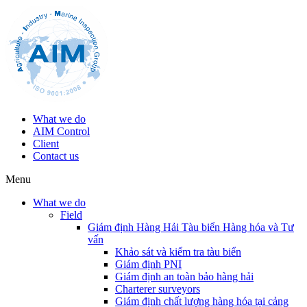
What we do
AIM Control
Client
Contact us
Menu
What we do
Field
Giám định Hàng Hải Tàu biển Hàng hóa và Tư
vấn
Khảo sát và kiểm tra tàu biển
Giám định PNI
Giám định an toàn bảo hàng hải
Charterer surveyors
Giám định chất lượng hàng hóa tại cảng