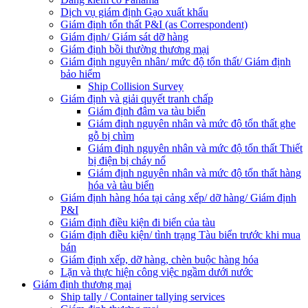
Dịch vụ giám định Gạo xuất khẩu
Giám định tổn thất P&I (as Correspondent)
Giám định/ Giám sát dỡ hàng
Giám định bồi thường thương mại
Giám định nguyên nhân/ mức độ tổn thất/ Giám định
bảo hiểm
Ship Collision Survey
Giám định và giải quyết tranh chấp
Giám định đâm va tàu biển
Giám định nguyên nhân và mức độ tổn thất ghe
gỗ bị chìm
Giám định nguyên nhân và mức độ tổn thất Thiết
bị điện bị cháy nổ
Giám định nguyên nhân và mức độ tổn thất hàng
hóa và tàu biển
Giám định hàng hóa tại cảng xếp/ dỡ hàng/ Giám định
P&I
Giám định điều kiện đi biển của tàu
Giám định điều kiện/ tình trạng Tàu biển trước khi mua
bán
Giám định xếp, dỡ hàng, chèn buộc hàng hóa
Lặn và thực hiện công việc ngầm dưới nước
Giám định thương mại
Ship tally / Container tallying services