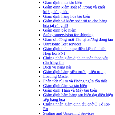
​Giám định mua tàu biển
Giám định kiểm soát số lượng và khối
lượng hàng hóa
Giám định hàng hóa tàu biển
Giám định và kiểm soát rủi ro cho hàng
hóa tại cảng dỡ
Giám định bảo hiểm
Safety supervision for shipping
Giám sát đóng mới Tàu tại xưởng đóng tàu
Ultrasonic Test services
Giám định tình trạng điều kiện tàu biển,
Hiệp hội PNI
Chứng nhận giám định an toàn theo yêu
cầu hãng tàu
Dịch vụ hàng hải
Giám định hàng siêu trường siêu trọng
Loading Master
Phân tích rủi ro và Phòng ngừa tổn thất
​Giám định đâm va tàu biển
Giám định Thân và Máy tàu biển
​Giám định hầm hàng tàu biển đạt điều kiện
xếp hàng hóa
Chứng nhận giám định tàu chở Ô Tô Ro-
Ro
Sealing and Unsealing Services