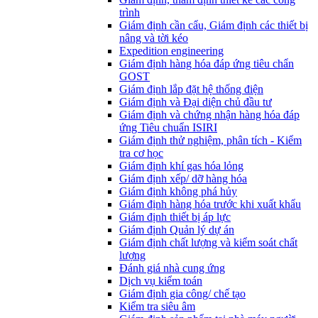
trình
Giám định cần cẩu, Giám định các thiết bị
nâng và tời kéo
Expedition engineering
Giám định hàng hóa đáp ứng tiêu chẩn
GOST
Giám định lắp đặt hệ thống điện
Giám định và Đại diện chủ đầu tư
Giám định và chứng nhận hàng hóa đáp
ứng Tiêu chuẩn ISIRI
Giám định thử nghiệm, phân tích - Kiểm
tra cơ học
Giám định khí gas hóa lỏng
Giám định xếp/ dỡ hàng hóa
Giám định không phá hủy
Giám định hàng hóa trước khi xuất khẩu
Giám định thiết bị áp lực
Giám định Quản lý dự án
Giám định chất lượng và kiểm soát chất
lượng
Đánh giá nhà cung ứng
Dịch vụ kiểm toán
Giám định gia công/ chế tạo
Kiểm tra siêu âm