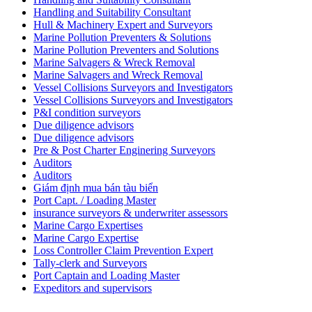
Handling and Suitability Consultant
Hull & Machinery Expert and Surveyors
Marine Pollution Preventers & Solutions
Marine Pollution Preventers and Solutions
Marine Salvagers & Wreck Removal
Marine Salvagers and Wreck Removal
Vessel Collisions Surveyors and Investigators
Vessel Collisions Surveyors and Investigators
P&I condition surveyors
Due diligence advisors
Due diligence advisors
Pre & Post Charter Enginering Surveyors
Auditors
Auditors
Giám định mua bán tàu biển
Port Capt. / Loading Master
insurance surveyors & underwriter assessors
Marine Cargo Expertises
Marine Cargo Expertise
Loss Controller Claim Prevention Expert
Tally-clerk and Surveyors
Port Captain and Loading Master
Expeditors and supervisors