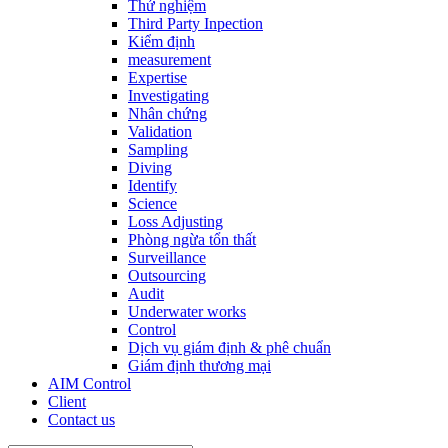
Thử nghiệm
Third Party Inpection
Kiểm định
measurement
Expertise
Investigating
Nhân chứng
Validation
Sampling
Diving
Identify
Science
Loss Adjusting
Phòng ngừa tổn thất
Surveillance
Outsourcing
Audit
Underwater works
Control
Dịch vụ giám định & phê chuẩn
Giám định thương mại
AIM Control
Client
Contact us