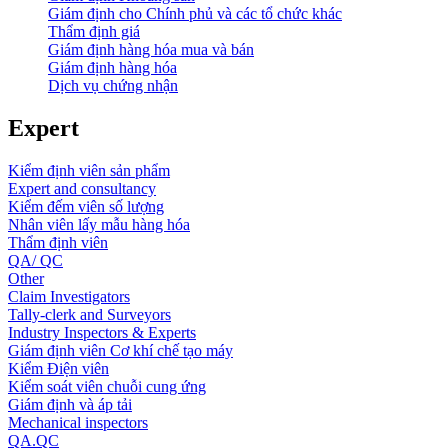
Giám định cho Chính phủ và các tổ chức khác
Thẩm định giá
Giám định hàng hóa mua và bán
Giám định hàng hóa
Dịch vụ chứng nhận
Expert
Kiểm định viên sản phẩm
Expert and consultancy
Kiểm đếm viên số lượng
Nhân viên lấy mẫu hàng hóa
Thẩm định viên
QA/ QC
Other
Claim Investigators
Tally-clerk and Surveyors
Industry Inspectors & Experts
Giám định viên Cơ khí chế tạo máy
Kiểm Điện viên
Kiểm soát viên chuỗi cung ứng
Giám định và áp tải
Mechanical inspectors
QA.QC