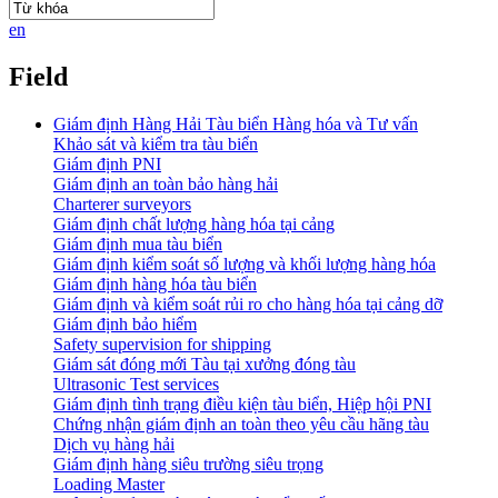
en
Field
Giám định Hàng Hải Tàu biển Hàng hóa và Tư vấn
Khảo sát và kiểm tra tàu biển
Giám định PNI
Giám định an toàn bảo hàng hải
Charterer surveyors
Giám định chất lượng hàng hóa tại cảng
​Giám định mua tàu biển
Giám định kiểm soát số lượng và khối lượng hàng hóa
Giám định hàng hóa tàu biển
Giám định và kiểm soát rủi ro cho hàng hóa tại cảng dỡ
Giám định bảo hiểm
Safety supervision for shipping
Giám sát đóng mới Tàu tại xưởng đóng tàu
Ultrasonic Test services
Giám định tình trạng điều kiện tàu biển, Hiệp hội PNI
Chứng nhận giám định an toàn theo yêu cầu hãng tàu
Dịch vụ hàng hải
Giám định hàng siêu trường siêu trọng
Loading Master