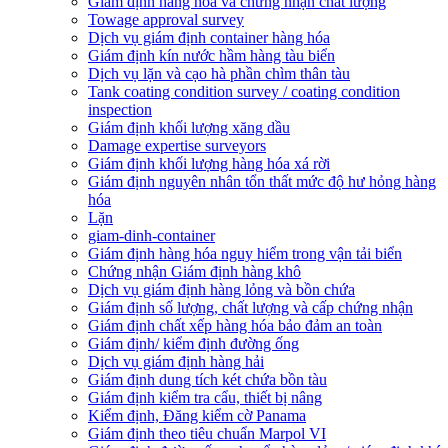
Giám định hàng hóa và chứng nhận chất lượng
Towage approval survey
Dịch vụ giám định container hàng hóa
Giám định kín nước hầm hàng tàu biển
Dịch vụ lặn và cạo hà phần chìm thân tàu
Tank coating condition survey / coating condition
inspection
Giám định khối lượng xăng dầu
Damage expertise surveyors
Giám định khối lượng hàng hóa xá rời
Giám định nguyên nhân tổn thất mức độ hư hỏng hàng
hóa
Lặn
giam-dinh-container
Giám định hàng hóa nguy hiểm trong vận tải biển
Chứng nhận Giám định hàng khô
Dịch vụ giám định hàng lỏng và bồn chứa
Giám định số lượng, chất lượng và cấp chứng nhận
Giám định chất xếp hàng hóa bảo đảm an toàn
Giám định/ kiểm định đường ống
Dịch vụ giám định hàng hải
Giám định dung tích két chứa bồn tàu
Giám định kiểm tra cẩu, thiết bị nâng
Kiểm định, Đăng kiểm cờ Panama
Giám định theo tiêu chuẩn Marpol VI