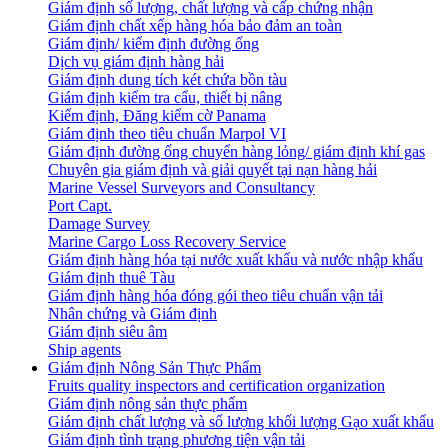
Giám định số lượng, chất lượng và cấp chứng nhận
Giám định chất xếp hàng hóa bảo đảm an toàn
Giám định/ kiểm định đường ống
Dịch vụ giám định hàng hải
Giám định dung tích két chứa bồn tàu
Giám định kiểm tra cẩu, thiết bị nâng
Kiểm định, Đăng kiểm cờ Panama
Giám định theo tiêu chuẩn Marpol VI
Giám định đường ống chuyển hàng lỏng/ giám định khí gas
Chuyên gia giám định và giải quyết tại nạn hàng hải
Marine Vessel Surveyors and Consultancy
Port Capt.
Damage Survey
Marine Cargo Loss Recovery Service
Giám định hàng hóa tại nước xuất khẩu và nước nhập khẩu
Giám định thuê Tàu
Giám định hàng hóa đóng gói theo tiêu chuẩn vận tải
Nhân chứng và Giám định
Giám định siêu âm
Ship agents
Giám định Nông Sản Thực Phẩm
Fruits quality inspectors and certification organization
Giám định nông sản thực phẩm
Giám định chất lượng và số lượng khối lượng Gạo xuất khẩu
Giám định tình trạng phương tiện vận tải