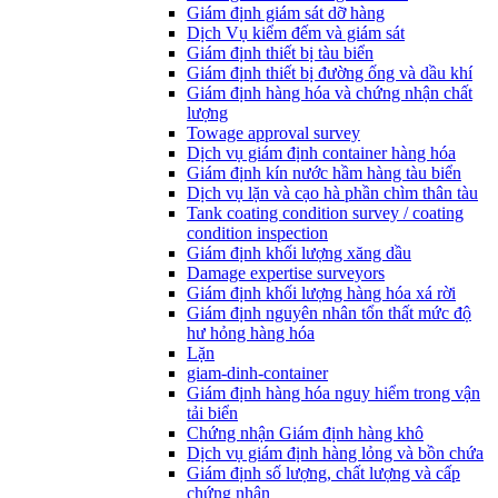
Giám định giám sát dỡ hàng
Dịch Vụ kiểm đếm và giám sát
Giám định thiết bị tàu biển
Giám định thiết bị đường ống và dầu khí
Giám định hàng hóa và chứng nhận chất
lượng
Towage approval survey
Dịch vụ giám định container hàng hóa
Giám định kín nước hầm hàng tàu biển
Dịch vụ lặn và cạo hà phần chìm thân tàu
Tank coating condition survey / coating
condition inspection
Giám định khối lượng xăng dầu
Damage expertise surveyors
Giám định khối lượng hàng hóa xá rời
Giám định nguyên nhân tổn thất mức độ
hư hỏng hàng hóa
Lặn
giam-dinh-container
Giám định hàng hóa nguy hiểm trong vận
tải biển
Chứng nhận Giám định hàng khô
Dịch vụ giám định hàng lỏng và bồn chứa
Giám định số lượng, chất lượng và cấp
chứng nhận