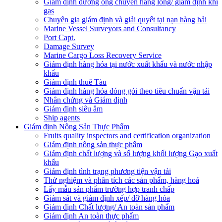
Giám định đường ống chuyển hàng lỏng/ giám định khí
gas
Chuyên gia giám định và giải quyết tại nạn hàng hải
Marine Vessel Surveyors and Consultancy
Port Capt.
Damage Survey
Marine Cargo Loss Recovery Service
Giám định hàng hóa tại nước xuất khẩu và nước nhập
khẩu
Giám định thuê Tàu
Giám định hàng hóa đóng gói theo tiêu chuẩn vận tải
Nhân chứng và Giám định
Giám định siêu âm
Ship agents
Giám định Nông Sản Thực Phẩm
Fruits quality inspectors and certification organization
Giám định nông sản thực phẩm
Giám định chất lượng và số lượng khối lượng Gạo xuất
khẩu
Giám định tình trạng phương tiện vận tải
Thử nghiệm và phân tích các sản phẩm, hàng hoá
Lấy mẫu sản phẩm trường hợp tranh chấp
Giám sát và giám định xếp/ dỡ hàng hóa
Giám định Chất lượng/ An toàn sản phẩm
Giám định An toàn thực phẩm