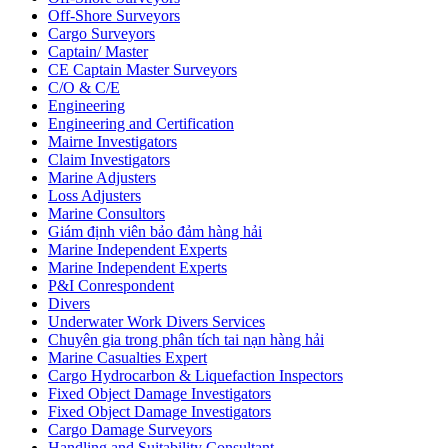
Off-Shore Surveyors
Cargo Surveyors
Captain/ Master
CE Captain Master Surveyors
C/O & C/E
Engineering
Engineering and Certification
Mairne Investigators
Claim Investigators
Marine Adjusters
Loss Adjusters
Marine Consultors
Giám định viên bảo đảm hàng hải
Marine Independent Experts
Marine Independent Experts
P&I Conrespondent
Divers
Underwater Work Divers Services
Chuyên gia trong phân tích tai nạn hàng hải
Marine Casualties Expert
Cargo Hydrocarbon & Liquefaction Inspectors
Fixed Object Damage Investigators
Fixed Object Damage Investigators
Cargo Damage Surveyors
Handling and Suitability Consultant