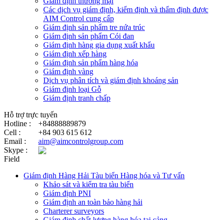
Giám định thương mại
Các dịch vụ giám định, kiểm định và thẩm định được
AIM Control cung cấp
Giám định sản phẩm tre nứa trúc
Giám định sản phẩm Cói đan
Giám định hàng gia dụng xuất khẩu
Giám định xếp hàng
Giám định sản phẩm hàng hóa
Giám định vàng
Dịch vụ phân tích và giám định khoáng sản
Giám định loại Gỗ
Giám định tranh chấp
Hỗ trợ trực tuyến
Hotline :
+84888889879
Cell :
+84 903 615 612
Email :
aim@aimcontrolgroup.com
Skype :
Field
Giám định Hàng Hải Tàu biển Hàng hóa và Tư vấn
Khảo sát và kiểm tra tàu biển
Giám định PNI
Giám định an toàn bảo hàng hải
Charterer surveyors
Giám định chất lượng hàng hóa tại cảng