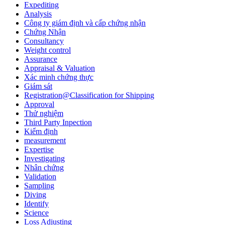
Expediting
Analysis
Công ty giám định và cấp chứng nhận
Chứng Nhận
Consultancy
Weight control
Assurance
Appraisal & Valuation
Xác minh chứng thực
Giám sát
Registration@Classification for Shipping
Approval
Thử nghiệm
Third Party Inpection
Kiểm định
measurement
Expertise
Investigating
Nhân chứng
Validation
Sampling
Diving
Identify
Science
Loss Adjusting