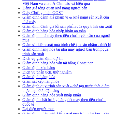
Việt Nam và châu Á đảm bảo và hiệu quả
Đánh giá tổng quan khả năng người bán
Giấy Chứng nhận GOST
Giám định đánh giá phạm vi & khả năng sản xuất của
nhà máy
Giám định đánh giá lỗi sản phẩm của quy trình sản xuất
Giám định hàng hóa nhập khẩu an toàn
Giám định nhà máy theo tiêu chuẩn yêu cầu của người
mua
Giám sát kiểm soát quá trình chế tạo sản phẩm - thiết bị
Giám định hàng hóa tại nhà máy người bán trong quá
trình sản xuất
Dịch vụ giám định dự án
Giám định hàng hóa vận tải bằng Container
Giám định xếp hàng
Dịch vụ phân tích, thử nghiệm
Giám định hàng hóa
Giám sát xếp hàng hóa
Giám định quy trình sản xuất - chế tạo trước thời điểm
thực hiện đơn đặt hàng
Giám định hàng hóa xuất nhập khẩu
Giám định chất lượng hàng dệt may theo tiêu chuẩn
quốc tế
Đại diện người mua
Giám định, giám sát, kiểm soát quy trình chế tạo - xây