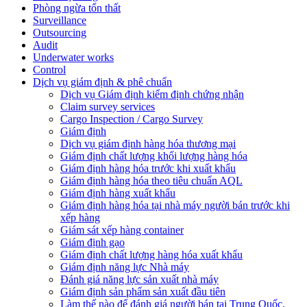
Phòng ngừa tổn thất
Surveillance
Outsourcing
Audit
Underwater works
Control
Dịch vụ giám định & phê chuẩn
Dịch vụ Giám định kiểm định chứng nhận
Claim survey services
Cargo Inspection / Cargo Survey
Giám định
Dịch vụ giám định hàng hóa thương mại
Giám định chất lượng khối lượng hàng hóa
Giám định hàng hóa trước khi xuất khẩu
Giám định hàng hóa theo tiêu chuẩn AQL
Giám định hàng xuất khẩu
Giám định hàng hóa tại nhà máy người bán trước khi
xếp hàng
Giám sát xếp hàng container
Giám định gạo
Giám định chất lượng hàng hóa xuất khẩu
Giám định năng lực Nhà máy
Đánh giá năng lực sản xuất nhà máy
Giám định sản phẩm sản xuất đầu tiên
Làm thế nào để đánh giá người bán tại Trung Quốc,