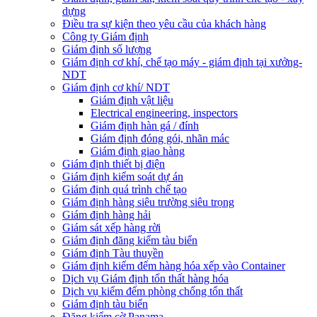
dựng
Điều tra sự kiện theo yêu cầu của khách hàng
Công ty Giám định
Giám định số lượng
Giám định cơ khí, chế tạo máy - giám định tại xưởng-
NDT
Giám định cơ khí/ NDT
Giám định vật liệu
Electrical engineering, inspectors
Giám định hàn gá / đính
Giám định đóng gói, nhãn mác
Giám định giao hàng
Giám định thiết bị điện
Giám định kiểm soát dự án
Giám định quá trình chế tạo
Giám định hàng siêu trường siêu trọng
Giám định hàng hải
Giám sát xếp hàng rời
Giám định đăng kiểm tàu biển
Giám định Tàu thuyền
Giám định kiểm đếm hàng hóa xếp vào Container
Dịch vụ Giám định tổn thất hàng hóa
Dịch vụ kiểm đếm phòng chống tổn thất
Giám định tàu biển
Đăng kiểm cờ Panama